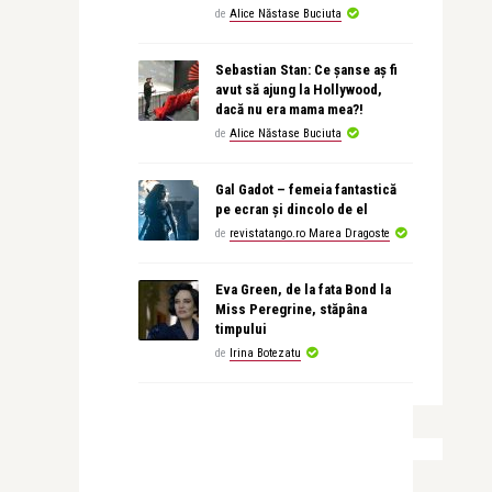
de
Alice Năstase Buciuta
Sebastian Stan: Ce șanse aș fi
avut să ajung la Hollywood,
dacă nu era mama mea?!
de
Alice Năstase Buciuta
Gal Gadot – femeia fantastică
pe ecran și dincolo de el
de
revistatango.ro Marea Dragoste
Eva Green, de la fata Bond la
Miss Peregrine, stăpâna
timpului
de
Irina Botezatu