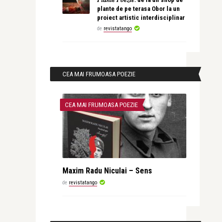
plante de pe terasa Obor la un
proiect artistic interdisciplinar
de
revistatango
CEA MAI FRUMOASA POEZIE
CEA MAI FRUMOASA POEZIE
Maxim Radu Niculai – Sens
de
revistatango