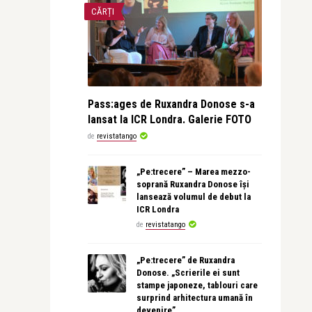
CĂRȚI
Pass:ages de Ruxandra Donose s-a
lansat la ICR Londra. Galerie FOTO
de
revistatango
„Pe:trecere” – Marea mezzo-
soprană Ruxandra Donose își
lansează volumul de debut la
ICR Londra
de
revistatango
„Pe:trecere” de Ruxandra
Donose. „Scrierile ei sunt
stampe japoneze, tablouri care
surprind arhitectura umană în
devenire”