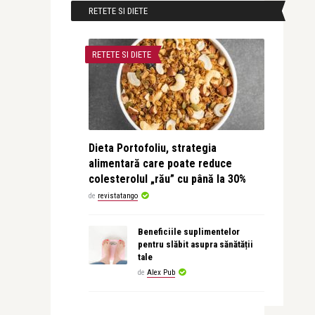
RETETE SI DIETE
RETETE SI DIETE
Dieta Portofoliu, strategia
alimentară care poate reduce
colesterolul „rău” cu până la 30%
de
revistatango
Beneficiile suplimentelor
pentru slăbit asupra sănătății
tale
de
Alex Pub