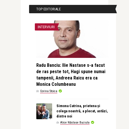
TOP EDITORIALE
INTERVIURI
Radu Banciu: Ilie Nastase s-a facut
de ras peste tot, Hagi spune numai
tampenii, Andreea Raicu era ca
Monica Columbeanu
de
Corina Stoica
Simona Catrina, prietena și
colega noastră, a plecat, astăzi,
dintre noi
de
Alice Năstase Buciuta