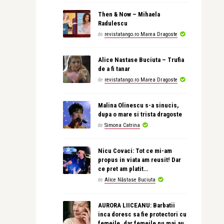
Then & Now – Mihaela
Radulescu
de
revistatango.ro Marea Dragoste
Alice Nastase Buciuta – Trufia
de a fi tanar
de
revistatango.ro Marea Dragoste
Malina Olinescu s-a sinucis,
dupa o mare si trista dragoste
de
Simona Catrina
Nicu Covaci: Tot ce mi-am
propus in viata am reusit! Dar
ce pret am platit…
de
Alice Năstase Buciuta
AURORA LIICEANU: Barbatii
inca doresc sa fie protectori cu
femeile, dar femeile nu mai au