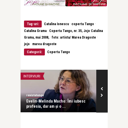
·
·
Tag-uri:
Catalina Ionescu
coperta Tango
·
Catalina Grama
Coperta Tango, nr. 35, Jojo Catalina
·
·
Grama, mai 2008,
foto: artista/ Marea Dragoste
·
jojo
marea dragoste
Categorii:
Coperta Tango
INTERVIURI
INTERVIURI
revistatango
Alice Năstase B
Evelin-Melinda Macho: Îmi iubesc
Mihaela Rădul
profesia, dar am și o ...
venit exact câ