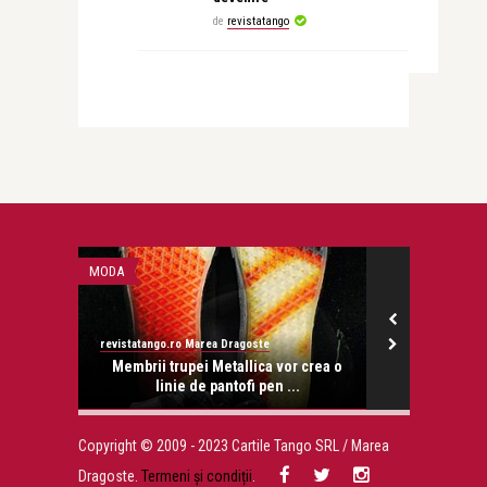
de
revistatango
MODA
STIRI
revistatango.ro Marea Dragoste
Ilona Năstase
onose.
Membrii trupei Metallica vor crea o
Jojo si Paul
linie de pantofi pen ...
fe
Copyright © 2009 - 2023 Cartile Tango SRL / Marea
Dragoste.
Termeni și condiții
.