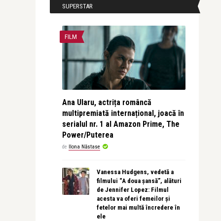
SUPERSTAR
FILM
Ana Ularu, actrița româncă
multipremiată internațional, joacă în
serialul nr. 1 al Amazon Prime, The
Power/Puterea
de
Ilona Năstase
Vanessa Hudgens, vedetă a
filmului “A doua șansă”, alături
de Jennifer Lopez: Filmul
acesta va oferi femeilor și
fetelor mai multă încredere în
ele