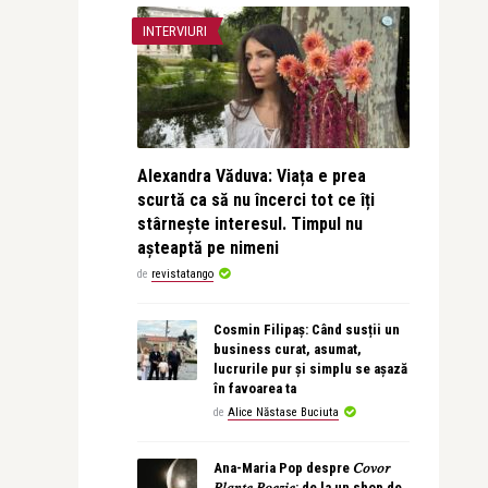
INTERVIURI
Alexandra Văduva: Viața e prea
scurtă ca să nu încerci tot ce îți
stârnește interesul. Timpul nu
așteaptă pe nimeni
de
revistatango
Cosmin Filipaș: Când susții un
business curat, asumat,
lucrurile pur și simplu se așază
în favoarea ta
de
Alice Năstase Buciuta
Ana-Maria Pop despre 𝐶𝑜𝑣𝑜𝑟
𝑃𝑙𝑎𝑛𝑡𝑒 𝑃𝑜𝑒𝑧𝑖𝑒: de la un shop de