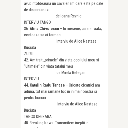
avut intotdeauna un cavalerism care este pe cale
de disparitie azi
de Ioana Revnic
INTERVIU TANGO
36.
Alina Chivulescu
– In meserie, ca si-n viata,
conteaza sa ai farmec
Interviu de Alice Nastase
Buciuta
ZURLI
42.
Am trait „primele” din via
t
a copilului meu
s
i
“ultimele” din via
t
a tatalui meu
de Mirela Retegan
INTERVIU
44.
Catalin Radu Tanase
– Oricate cicatrici am
aduna, tot mai ramane loc in inima noastra si
pentru bucurii
Interviu de Alice Nastase
Buciuta
TANGO DEGEABA
48. Breaking News: Transmitem ineptii in