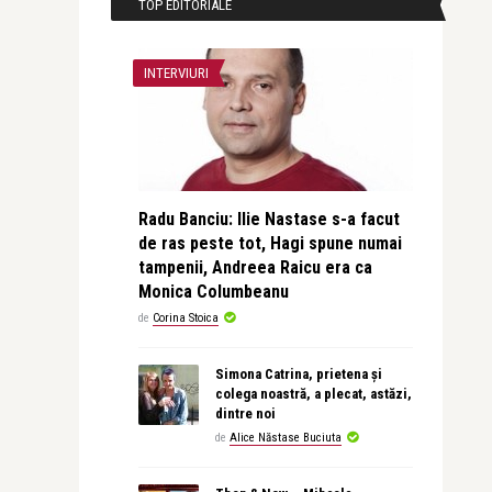
TOP EDITORIALE
INTERVIURI
Radu Banciu: Ilie Nastase s-a facut
de ras peste tot, Hagi spune numai
tampenii, Andreea Raicu era ca
Monica Columbeanu
de
Corina Stoica
Simona Catrina, prietena și
colega noastră, a plecat, astăzi,
dintre noi
de
Alice Năstase Buciuta