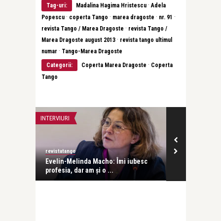
·
Tag-uri:
Madalina Hagima Hristescu
Adela
·
·
·
·
Popescu
coperta Tango
marea dragoste
nr. 91
·
revista Tango / Marea Dragoste
revista Tango /
·
Marea Dragoste august 2013
revista tango ultimul
·
numar
Tango-Marea Dragoste
·
Categorii:
Coperta Marea Dragoste
Coperta
Tango
INTERVIURI
INTERVIURI
revistatango
Alice Năstase B
Evelin-Melinda Macho: Îmi iubesc
Mihaela Rădul
profesia, dar am și o ...
venit exact câ