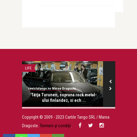
LIFE
STIRI
revistatango.ro Marea Dragoste
revistatango.ro
onose.
Tarja Turunen, soprana rock metal-
Mihai Gai
ului finlandez, si ech ...
v
Copyright © 2009 - 2023 Cartile Tango SRL / Marea
Dragoste.
Termeni și condiții
.