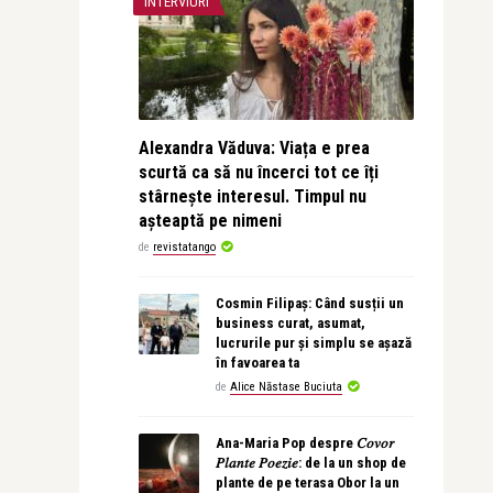
INTERVIURI
Alexandra Văduva: Viața e prea
scurtă ca să nu încerci tot ce îți
stârnește interesul. Timpul nu
așteaptă pe nimeni
de
revistatango
Cosmin Filipaș: Când susții un
business curat, asumat,
lucrurile pur și simplu se așază
în favoarea ta
de
Alice Năstase Buciuta
Ana-Maria Pop despre 𝐶𝑜𝑣𝑜𝑟
𝑃𝑙𝑎𝑛𝑡𝑒 𝑃𝑜𝑒𝑧𝑖𝑒: de la un shop de
plante de pe terasa Obor la un