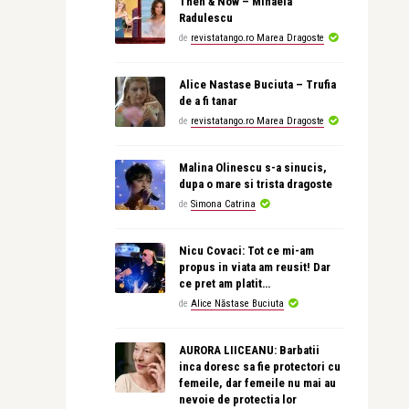
Then & Now – Mihaela
Radulescu
de
revistatango.ro Marea Dragoste
Alice Nastase Buciuta – Trufia
de a fi tanar
de
revistatango.ro Marea Dragoste
Malina Olinescu s-a sinucis,
dupa o mare si trista dragoste
de
Simona Catrina
Nicu Covaci: Tot ce mi-am
propus in viata am reusit! Dar
ce pret am platit…
de
Alice Năstase Buciuta
AURORA LIICEANU: Barbatii
inca doresc sa fie protectori cu
femeile, dar femeile nu mai au
nevoie de protectia lor