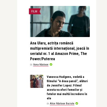
FILM
Ana Ularu, actrița româncă
multipremiată internațional, joacă în
serialul nr. 1 al Amazon Prime, The
Power/Puterea
de
Ilona Năstase
Vanessa Hudgens, vedetă a
filmului “A doua șansă”, alături
de Jennifer Lopez: Filmul
acesta va oferi femeilor și
fetelor mai multă încredere în
ele
de
Alice Năstase Buciuta