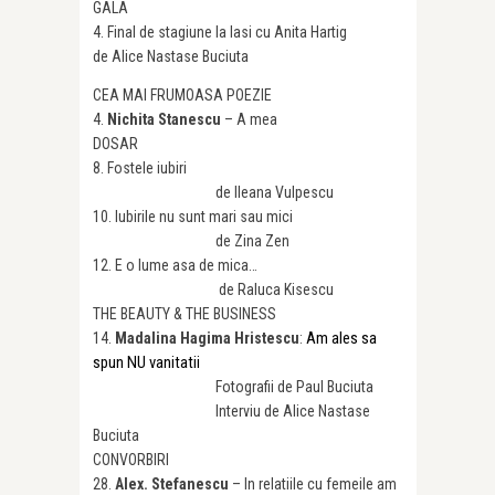
GALA
4. Final de stagiune la Iasi cu Anita Hartig
de Alice Nastase Buciuta
CEA MAI FRUMOASA POEZIE
4.
Nichita Stanescu
– A mea
DOSAR
8. Fostele iubiri
de Ileana Vulpescu
10. Iubirile nu sunt mari sau mici
de Zina Zen
12. E o lume asa de mica…
de Raluca Kisescu
THE BEAUTY & THE BUSINESS
Am ales sa
14.
Madalina Hagima Hristescu
:
spun NU vanitatii
Fotografii de Paul Buciuta
Interviu de Alice Nastase
Buciuta
CONVORBIRI
28.
Alex. Stefanescu
– In relatiile cu femeile am