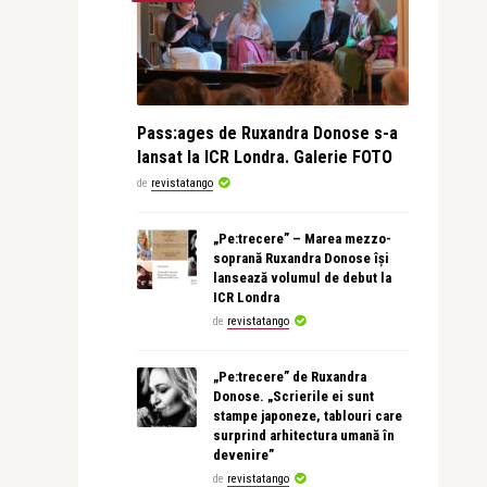
Pass:ages de Ruxandra Donose s-a
lansat la ICR Londra. Galerie FOTO
de
revistatango
„Pe:trecere” – Marea mezzo-
soprană Ruxandra Donose își
lansează volumul de debut la
ICR Londra
de
revistatango
„Pe:trecere” de Ruxandra
Donose. „Scrierile ei sunt
stampe japoneze, tablouri care
surprind arhitectura umană în
devenire”
de
revistatango