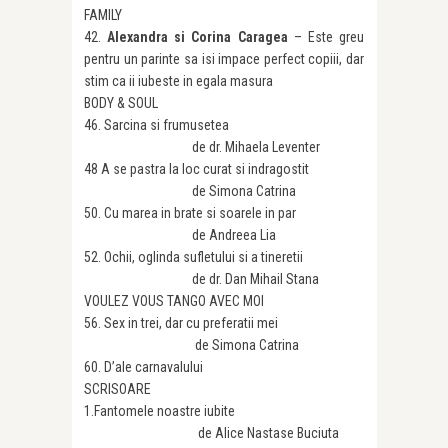
FAMILY
42.
Alexandra si Corina Caragea
– Este greu
pentru un parinte sa isi impace perfect copiii, dar
stim ca ii iubeste in egala masura
BODY & SOUL
46. Sarcina si frumusetea
de dr. Mihaela Leventer
48 A se pastra la loc curat si indragostit
de Simona Catrina
50. Cu marea in brate si soarele in par
de Andreea Lia
52. Ochii, oglinda sufletului si a tineretii
de dr. Dan Mihail Stana
VOULEZ VOUS TANGO AVEC MOI
56. Sex in trei, dar cu preferatii mei
de Simona Catrina
60. D’ale carnavalului
SCRISOARE
1.Fantomele noastre iubite
de Alice Nastase Buciuta