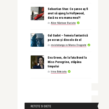
Sebastian Stan: Ce șanse aș fi
avut să ajung la Hollywood,
dacă nu era mama mea?!
de
Alice Năstase Buciuta
Gal Gadot – femeia fantastică
pe ecran și dincolo de el
de
revistatango.ro Marea Dragoste
Eva Green, de la fata Bond la
Miss Peregrine, stăpâna
timpului
de
Irina Botezatu
RETETE SI DIETE