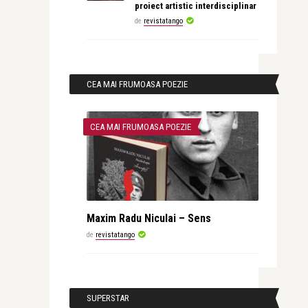
proiect artistic interdisciplinar
de
revistatango
CEA MAI FRUMOASA POEZIE
CEA MAI FRUMOASA POEZIE
Maxim Radu Niculai – Sens
de
revistatango
SUPERSTAR