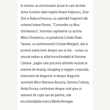
In interior, un emotionant dosar in care dezbat
tema fostelor iubiri risipite Ileana Vulpescu, Zina
Zen si Raluca Kisescu, un splendid fragment din
volumul Ioanei Revnic, “Convorbiri cu Alex.
Stefanescu”, interviuri captivante cu actrita
Alina Chivulescu, cu jurnalistul Catalin Radu
Tanase, cu nutritionistul Cristian Margarit, dar si
povesti indraznete despre sex in trei – scrise cu
umorul nebun si stilul inconfundabil al Simonei
Catrina-, pagini care prezinta ultimele noutati in
materie de beauty, shopping si ingrijire corporala,
marturisiri de dragoste si despre dragoste
semnate Alice Nastase Buciuta, Simona Catrina,
Anda Docea, confesiuni despre rolul greu si
minunat de copil sau de parinte, sub
inconfundabila marca Mirela Retegan.