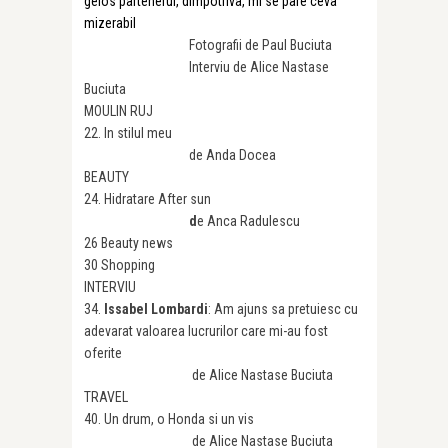
gelos partenerul, dimpotriva, mi se pare ceva
mizerabil
Fotografii de Paul Buciuta
Interviu de Alice Nastase
Buciuta
MOULIN RUJ
22. In stilul meu
de Anda Docea
BEAUTY
24. Hidratare After sun
d
e Anca Radulescu
26 Beauty news
30 Shopping
INTERVIU
34.
Issabel Lombardi
: Am ajuns sa pretuiesc cu
adevarat valoarea lucrurilor care mi-au fost
oferite
de Alice Nastase Buciuta
TRAVEL
40. Un drum, o Honda si un vis
de Alice Nastase Buciuta