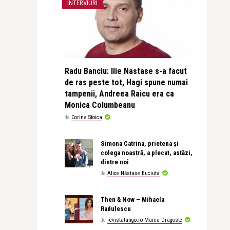
INTERVIURI
Radu Banciu: Ilie Nastase s-a facut
de ras peste tot, Hagi spune numai
tampenii, Andreea Raicu era ca
Monica Columbeanu
de
Corina Stoica
Simona Catrina, prietena și
colega noastră, a plecat, astăzi,
dintre noi
de
Alice Năstase Buciuta
Then & Now – Mihaela
Radulescu
de
revistatango.ro Marea Dragoste