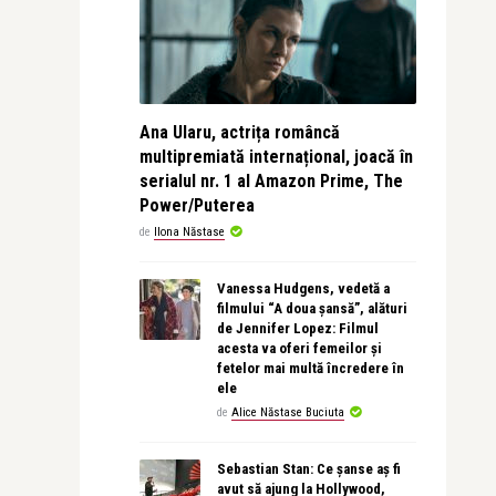
Ana Ularu, actrița româncă
multipremiată internațional, joacă în
serialul nr. 1 al Amazon Prime, The
Power/Puterea
de
Ilona Năstase
Vanessa Hudgens, vedetă a
filmului “A doua șansă”, alături
de Jennifer Lopez: Filmul
acesta va oferi femeilor și
fetelor mai multă încredere în
ele
de
Alice Năstase Buciuta
Sebastian Stan: Ce șanse aș fi
avut să ajung la Hollywood,