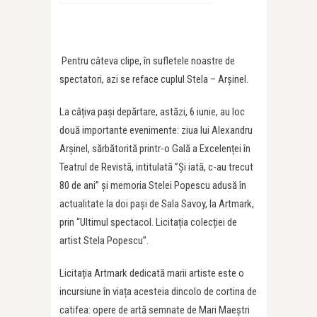
Pentru câteva clipe, în sufletele noastre de
spectatori, azi se reface cuplul Stela – Arșinel.
La câțiva pași depărtare, astăzi, 6 iunie, au loc
două importante evenimente: ziua lui Alexandru
Arșinel, sărbătorită printr-o Gală a Excelenței în
Teatrul de Revistă, intitulată ”Și iată, c-au trecut
80 de ani” și memoria Stelei Popescu adusă în
actualitate la doi pași de Sala Savoy, la Artmark,
prin “Ultimul spectacol. Licitația colecției de
artist Stela Popescu”.
Licitația Artmark dedicată marii artiste este o
incursiune în viața acesteia dincolo de cortina de
catifea: opere de artă semnate de Mari Maeștri