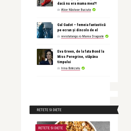
dacă nu era mama mea?!
de
Alice Năstase Buciuta
Gal Gadot – femeia fantastică
pe ecran și dincolo de el
de
revistatango.ro Marea Dragoste
Eva Green, de la fata Bond la
Miss Peregrine, stăpâna
timpului
de
Irina Botezatu
RETETE SI DIETE
RETETE SI DIETE