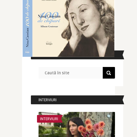
CAUTĂ ÎN SITE
INTERVIURI
INTERVIURI