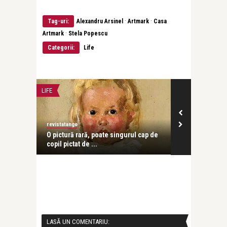
·
·
Tag-uri:
Alexandru Arsinel
Artmark
Casa
·
Artmark
Stela Popescu
Categorii:
Life
LIFE
LIFE
revistatango
revistatango
asso” în
O pictură rară, poate singurul cap de
Arta prosperă
copil pictat de ...
Situația pieței
LASĂ UN COMENTARIU: