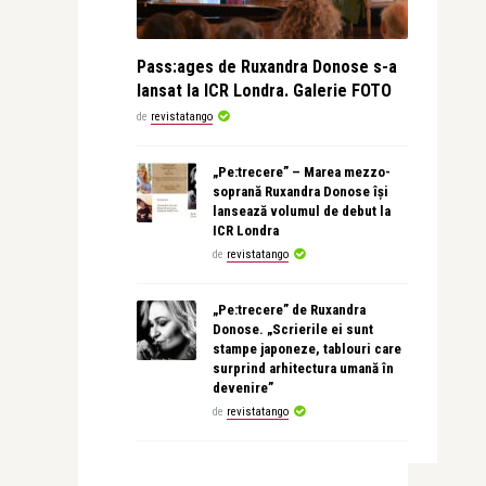
Pass:ages de Ruxandra Donose s-a
lansat la ICR Londra. Galerie FOTO
de
revistatango
„Pe:trecere” – Marea mezzo-
soprană Ruxandra Donose își
lansează volumul de debut la
ICR Londra
de
revistatango
„Pe:trecere” de Ruxandra
Donose. „Scrierile ei sunt
stampe japoneze, tablouri care
surprind arhitectura umană în
devenire”
de
revistatango