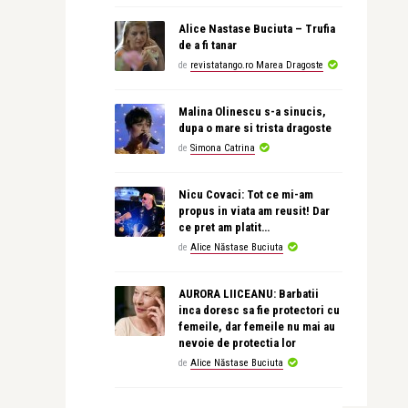
Alice Nastase Buciuta – Trufia
de a fi tanar
de
revistatango.ro Marea Dragoste
Malina Olinescu s-a sinucis,
dupa o mare si trista dragoste
de
Simona Catrina
Nicu Covaci: Tot ce mi-am
propus in viata am reusit! Dar
ce pret am platit…
de
Alice Năstase Buciuta
AURORA LIICEANU: Barbatii
inca doresc sa fie protectori cu
femeile, dar femeile nu mai au
nevoie de protectia lor
de
Alice Năstase Buciuta