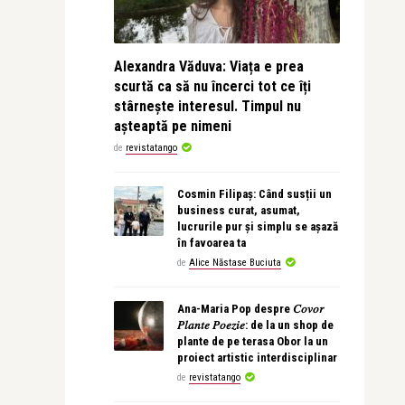
Alexandra Văduva: Viața e prea
scurtă ca să nu încerci tot ce îți
stârnește interesul. Timpul nu
așteaptă pe nimeni
de
revistatango
Cosmin Filipaș: Când susții un
business curat, asumat,
lucrurile pur și simplu se așază
în favoarea ta
de
Alice Năstase Buciuta
Ana-Maria Pop despre 𝐶𝑜𝑣𝑜𝑟
𝑃𝑙𝑎𝑛𝑡𝑒 𝑃𝑜𝑒𝑧𝑖𝑒: de la un shop de
plante de pe terasa Obor la un
proiect artistic interdisciplinar
de
revistatango