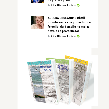
ce pret am platit…
de
Alice Năstase Buciuta
AURORA LIICEANU: Barbatii
inca doresc sa fie protectori cu
femeile, dar femeile nu mai au
nevoie de protectia lor
de
Alice Năstase Buciuta