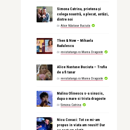
Simona Catrina, prietena și
colega noastră, a plecat, astăzi,
dintre noi
de
Alice Năstase Buciuta
Then & Now – Mihaela
Radulescu
de
revistatango.ro Marea Dragoste
Alice Nastase Buciuta – Trufia
de a fi tanar
de
revistatango.ro Marea Dragoste
Malina Olinescu s-a sinucis,
dupa o mare si trista dragoste
de
Simona Catrina
Nicu Covaci: Tot ce mi-am
propus in viata am reusit! Dar