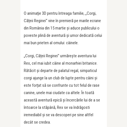
O animaţie 3D pentru întreaga familie, „Corgi,
Cățeii Reginei” vine în premieră pe marile ecrane
din România din 15 martie şi aduce publicului o
poveste plină de aventură şi umor dedicată celui
mai bun prieten al omului: câinele.
„Corgi, Cățeii Reginei” urmărește aventura lui
Rex, cel mai iubit câine al monarhiei britanice.
Rătăcit și departe de palatul regal, simpaticul
corgi ajunge la un club de lupte pentru câini și
este forțat să se confrunte cu tot felul de rase
canine, unele mai ciudate ca altele. În toată
această aventură epică și încercările lui de a se
întoarce la stăpână, Rex se va îndrăgosti
iremediabil și se va descoperi pe sine altfel
decât se credea.