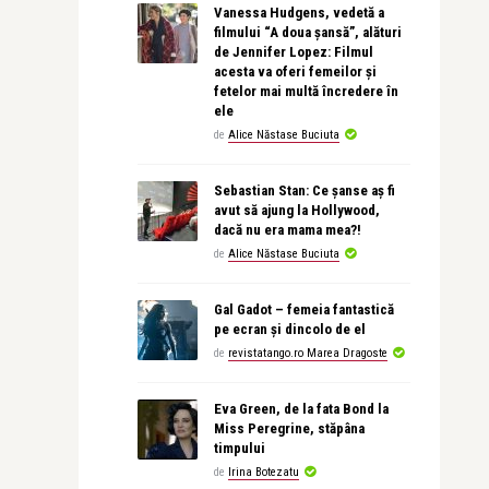
Vanessa Hudgens, vedetă a
filmului “A doua șansă”, alături
de Jennifer Lopez: Filmul
acesta va oferi femeilor și
fetelor mai multă încredere în
ele
de
Alice Năstase Buciuta
Sebastian Stan: Ce șanse aș fi
avut să ajung la Hollywood,
dacă nu era mama mea?!
de
Alice Năstase Buciuta
Gal Gadot – femeia fantastică
pe ecran și dincolo de el
de
revistatango.ro Marea Dragoste
Eva Green, de la fata Bond la
Miss Peregrine, stăpâna
timpului
de
Irina Botezatu