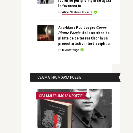
lucrurile pur și simplu se așază
în favoarea ta
de
Alice Năstase Buciuta
Ana-Maria Pop despre 𝐶𝑜𝑣𝑜𝑟
𝑃𝑙𝑎𝑛𝑡𝑒 𝑃𝑜𝑒𝑧𝑖𝑒: de la un shop de
plante de pe terasa Obor la un
proiect artistic interdisciplinar
de
revistatango
CEA MAI FRUMOASA POEZIE
CEA MAI FRUMOASA POEZIE