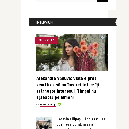
INTERVIURI
INTERVIURI
Alexandra Văduva: Viața e prea
scurtă ca să nu încerci tot ce îți
stârnește interesul. Timpul nu
așteaptă pe nimeni
de
revistatango
Cosmin Filipaș: Când susții un
business curat, asumat,