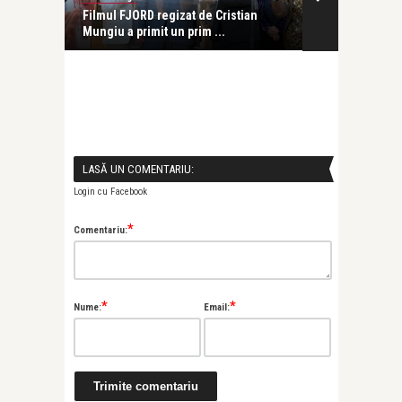
 al
Filmul FJORD regizat de Cristian
Radu Jude, î
Mungiu a primit un prim ...
Cinéastes la C
LASĂ UN COMENTARIU:
Login cu Facebook
*
Comentariu:
*
*
Nume:
Email: