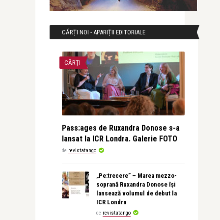
CĂRȚI NOI - APARIȚII EDITORIALE
CĂRȚI
Pass:ages de Ruxandra Donose s-a
lansat la ICR Londra. Galerie FOTO
de
revistatango
„Pe:trecere” – Marea mezzo-
soprană Ruxandra Donose își
lansează volumul de debut la
ICR Londra
de
revistatango