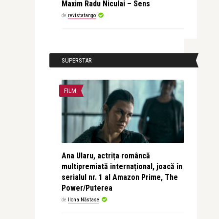
Maxim Radu Niculai – Sens
de
revistatango
SUPERSTAR
FILM
Ana Ularu, actrița româncă
multipremiată internațional, joacă în
serialul nr. 1 al Amazon Prime, The
Power/Puterea
de
Ilona Năstase