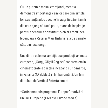
Cu un puternic mesaj emoţional, menit a
demonstra importanţa câinilor care prin simpla
lor existenţă aduc bucurie în viaţa fiecărei familii
din care ajung să facă parte, sursa de inspiraţie
pentru scenariu a constituit-o chiar afecţiunea
legendară a Reginei Marii Britanii faţă de câinele
său, din rasa corgi.
Una dintre cele mai ambițioase producții animate
europene, „Corgi, Cățeii Reginei” are premiera în
cinematografele din țară începând cu 15 martie,
în varianta 3D, dublată în limba română. Un film
distribuit de Vertical Entertainment.
*Cofinanţat prin programul Europa Creativă al
Uniunii Europene (Creative Europe Media).