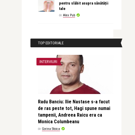
pentru slăbit asupra sănătății
tale
de
Alex Pub
TOP EDITORIALE
INTERVIURI
Radu Banciu: Ilie Nastase s-a facut
de ras peste tot, Hagi spune numai
tampenii, Andreea Raicu era ca
Monica Columbeanu
de
Corina Stoica