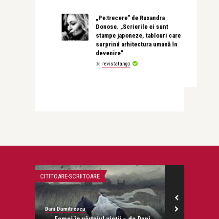
„Pe:trecere” de Ruxandra
Donose. „Scrierile ei sunt
stampe japoneze, tablouri care
surprind arhitectura umană în
devenire”
de
revistatango
CITITOARE-SCRIITOARE
PĂRINȚI ȘI COPII
Dani Dumitrescu
revistatango.ro
onose.
Femei în vârtejul vieții – de Dani
Multe caruci