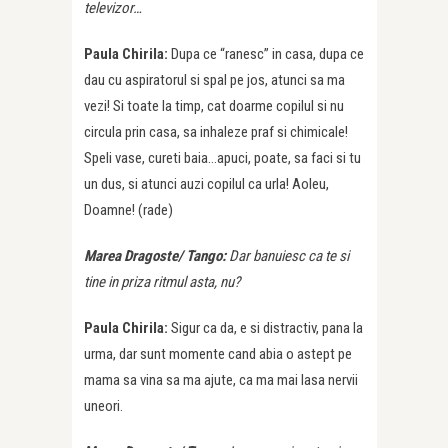
televizor…
Paula Chirila:
Dupa ce “ranesc” in casa, dupa ce
dau cu aspiratorul si spal pe jos, atunci sa ma
vezi! Si toate la timp, cat doarme copilul si nu
circula prin casa, sa inhaleze praf si chimicale!
Speli vase, cureti baia…apuci, poate, sa faci si tu
un dus, si atunci auzi copilul ca urla! Aoleu,
Doamne! (rade)
Marea Dragoste/ Tango:
Dar banuiesc ca te si
tine in priza ritmul asta, nu?
Paula Chirila:
Sigur ca da, e si distractiv, pana la
urma, dar sunt momente cand abia o astept pe
mama sa vina sa ma ajute, ca ma mai lasa nervii
uneori.