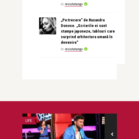
de
revistatango
„Pe:trecere” de Ruxandra
Donose. „Scrierile ei sunt
stampe japoneze, tablouri care
surprind arhitectura umană în
devenire”
de
revistatango
LIFE
BEAUTY NEWS & 