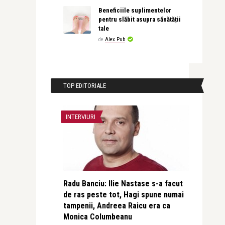
Beneficiile suplimentelor
pentru slăbit asupra sănătății
tale
de
Alex Pub
TOP EDITORIALE
INTERVIURI
Radu Banciu: Ilie Nastase s-a facut
de ras peste tot, Hagi spune numai
tampenii, Andreea Raicu era ca
Monica Columbeanu