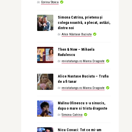
de
Corina Stoica
Simona Catrina, prietena și
colega noastră, a plecat, astăzi,
dintre noi
de
Alice Năstase Buciuta
Then & Now – Mihaela
Radulescu
de
revistatango.ro Marea Dragoste
Alice Nastase Buciuta – Trufia
de a fi tanar
de
revistatango.ro Marea Dragoste
Malina Olinescu s-a sinucis,
dupa o mare si trista dragoste
de
Simona Catrina
Nicu Covaci: Tot ce mi-am