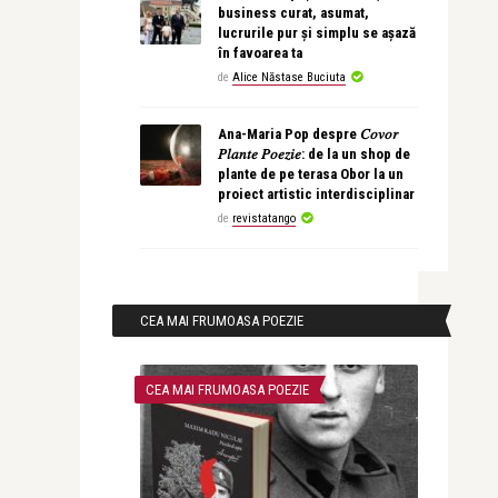
business curat, asumat,
lucrurile pur și simplu se așază
în favoarea ta
de
Alice Năstase Buciuta
Ana-Maria Pop despre 𝐶𝑜𝑣𝑜𝑟
𝑃𝑙𝑎𝑛𝑡𝑒 𝑃𝑜𝑒𝑧𝑖𝑒: de la un shop de
plante de pe terasa Obor la un
proiect artistic interdisciplinar
de
revistatango
CEA MAI FRUMOASA POEZIE
CEA MAI FRUMOASA POEZIE