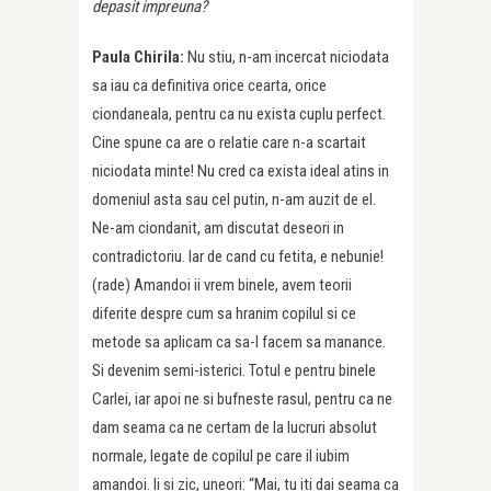
depasit impreuna?
Paula Chirila:
Nu stiu, n-am incercat niciodata
sa iau ca definitiva orice cearta, orice
ciondaneala, pentru ca nu exista cuplu perfect.
Cine spune ca are o relatie care n-a scartait
niciodata minte! Nu cred ca exista ideal atins in
domeniul asta sau cel putin, n-am auzit de el.
Ne-am ciondanit, am discutat deseori in
contradictoriu. Iar de cand cu fetita, e nebunie!
(rade) Amandoi ii vrem binele, avem teorii
diferite despre cum sa hranim copilul si ce
metode sa aplicam ca sa-l facem sa manance.
Si devenim semi-isterici. Totul e pentru binele
Carlei, iar apoi ne si bufneste rasul, pentru ca ne
dam seama ca ne certam de la lucruri absolut
normale, legate de copilul pe care il iubim
amandoi. Ii si zic, uneori: “Mai, tu iti dai seama ca