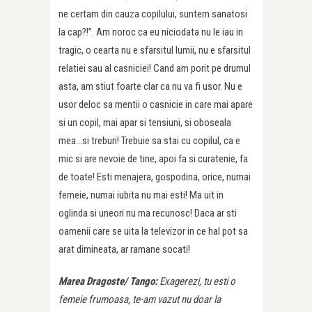
ne certam din cauza copilului, suntem sanatosi
la cap?!”. Am noroc ca eu niciodata nu le iau in
tragic, o cearta nu e sfarsitul lumii, nu e sfarsitul
relatiei sau al casniciei! Cand am porit pe drumul
asta, am stiut foarte clar ca nu va fi usor. Nu e
usor deloc sa mentii o casnicie in care mai apare
si un copil, mai apar si tensiuni, si oboseala
mea…si treburi! Trebuie sa stai cu copilul, ca e
mic si are nevoie de tine, apoi fa si curatenie, fa
de toate! Esti menajera, gospodina, orice, numai
femeie, numai iubita nu mai esti! Ma uit in
oglinda si uneori nu ma recunosc! Daca ar sti
oamenii care se uita la televizor in ce hal pot sa
arat dimineata, ar ramane socati!
Marea Dragoste/ Tango:
Exagerezi, tu esti o
femeie frumoasa, te-am vazut nu doar la