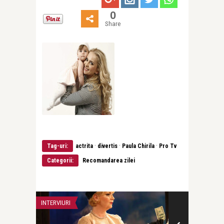
0
Share
·
·
·
Tag-uri:
actrita
divertis
Paula Chirila
Pro Tv
Categorii:
Recomandarea zilei
INTERVIURI
COPERTA MAREA