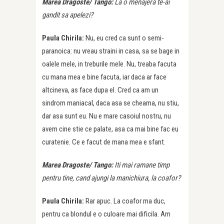
Marea Dragoste/ Tango:
La o menajera te-ai
gandit sa apelezi?
Paula Chirila:
Nu, eu cred ca sunt o semi-
paranoica: nu vreau straini in casa, sa se bage in
oalele mele, in treburile mele. Nu, treaba facuta
cu mana mea e bine facuta, iar daca ar face
altcineva, as face dupa el. Cred ca am un
sindrom maniacal, daca asa se cheama, nu stiu,
dar asa sunt eu. Nu e mare casoiul nostru, nu
avem cine stie ce palate, asa ca mai bine fac eu
curatenie. Ce e facut de mana mea e sfant.
Marea Dragoste/ Tango:
Iti mai ramane timp
pentru tine, cand ajungi la manichiura, la coafor?
Paula Chirila:
Rar apuc. La coafor ma duc,
pentru ca blondul e o culoare mai dificila. Am