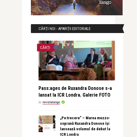
CĂRȚI NOI - APARIȚII EDITORIALE
CĂRȚI
Pass:ages de Ruxandra Donose s-a
lansat la ICR Londra. Galerie FOTO
de
revistatango
„Pe:trecere” – Marea mezzo-
soprană Ruxandra Donose își
lansează volumul de debut la
ICR Londra