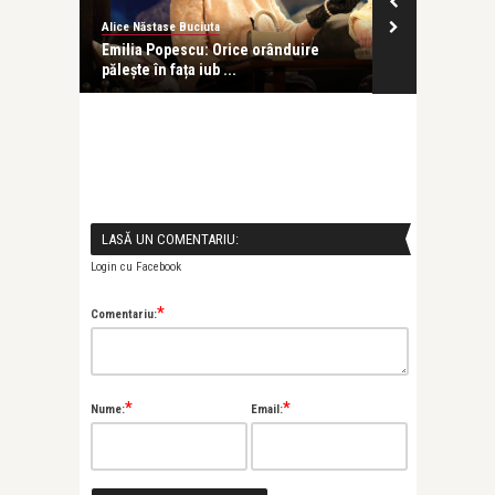
Alice Năstase Buciuta
revistatango
 alt om,
Emilia Popescu: Orice orânduire
Coperta revi
pălește în fața iub ...
Dragoste, nr. 
LASĂ UN COMENTARIU:
Login cu Facebook
*
Comentariu:
*
*
Nume:
Email: