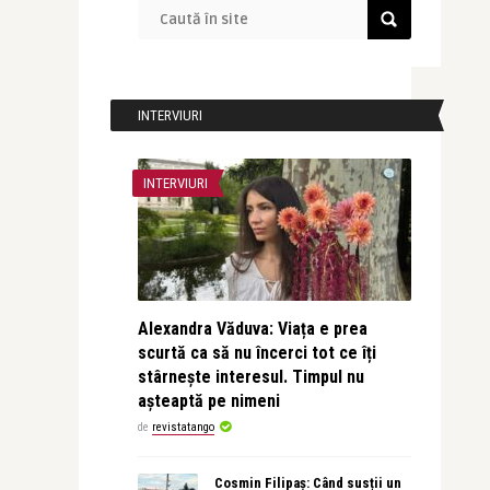
INTERVIURI
INTERVIURI
Alexandra Văduva: Viața e prea
scurtă ca să nu încerci tot ce îți
stârnește interesul. Timpul nu
așteaptă pe nimeni
de
revistatango
Cosmin Filipaș: Când susții un