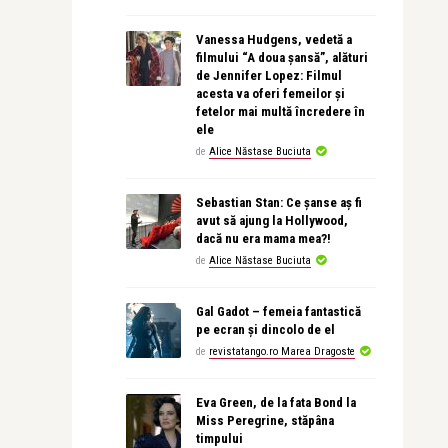
Vanessa Hudgens, vedetă a
filmului “A doua șansă”, alături
de Jennifer Lopez: Filmul
acesta va oferi femeilor și
fetelor mai multă încredere în
ele
de
Alice Năstase Buciuta
Sebastian Stan: Ce șanse aș fi
avut să ajung la Hollywood,
dacă nu era mama mea?!
de
Alice Năstase Buciuta
Gal Gadot – femeia fantastică
pe ecran și dincolo de el
de
revistatango.ro Marea Dragoste
Eva Green, de la fata Bond la
Miss Peregrine, stăpâna
timpului