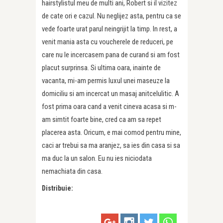
hairstylistul meu de multi ani, Robert si il vizitez
de cate ori e cazul. Nu neglijez asta, pentru ca se
vede foarte urat parul neingrijit la timp. In rest, a
venit mania asta cu voucherele de reduceri, pe
care nu le incercasem pana de curand si am fost
placut surprinsa. Si ultima oara, inainte de
vacanta, mi-am permis luxul unei maseuze la
domiciliu si am incercat un masaj anitcelulitic. A
fost prima oara cand a venit cineva acasa si m-
am simtit foarte bine, cred ca am sa repet
placerea asta. Oricum, e mai comod pentru mine,
caci ar trebui sa ma aranjez, sa ies din casa si sa
ma duc la un salon. Eu nu ies niciodata
nemachiata din casa.
Distribuie: