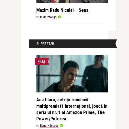
Maxim Radu Niculai – Sens
de
revistatango
SUPERSTAR
FILM
Ana Ularu, actrița româncă
multipremiată internațional, joacă în
serialul nr. 1 al Amazon Prime, The
Power/Puterea
de
Ilona Năstase