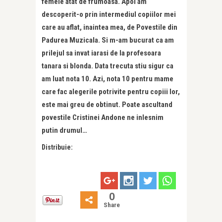
femeie atat de frumoasa. Apoi am
descoperit-o prin intermediul copiilor mei
care au aflat, inaintea mea, de Povestile din
Padurea Muzicala. Si m-am bucurat ca am
prilejul sa invat iarasi de la profesoara
tanara si blonda. Data trecuta stiu sigur ca
am luat nota 10. Azi, nota 10 pentru mame
care fac alegerile potrivite pentru copiii lor,
este mai greu de obtinut. Poate ascultand
povestile Cristinei Andone ne inlesnim
putin drumul…
Distribuie:
0
Share