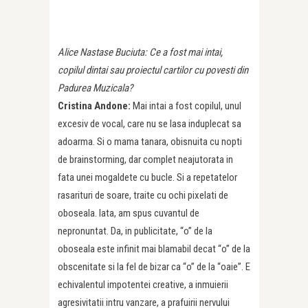
Alice Nastase Buciuta: Ce a fost mai intai,
copilul dintai sau proiectul cartilor cu povesti din
Padurea Muzicala?
Cristina Andone:
Mai intai a fost copilul, unul
excesiv de vocal, care nu se lasa induplecat sa
adoarma. Si o mama tanara, obisnuita cu nopti
de brainstorming, dar complet neajutorata in
fata unei mogaldete cu bucle. Si a repetatelor
rasarituri de soare, traite cu ochi pixelati de
oboseala. Iata, am spus cuvantul de
nepronuntat. Da, in publicitate, “o” de la
oboseala este infinit mai blamabil decat “o” de la
obscenitate si la fel de bizar ca “o” de la “oaie”. E
echivalentul impotentei creative, a inmuierii
agresivitatii intru vanzare, a prafuirii nervului