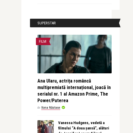
SUPERSTAR
FILM
Ana Ularu, actrița româncă
multipremiată internațional, joacă în
serialul nr. 1 al Amazon Prime, The
Power/Puterea
de
Ilona Năstase
Vanessa Hudgens, vedetă a
filmului “A doua șansă”, alături