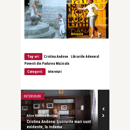
·
·
Tag-uri:
Cristina Andone
Librariile Adevarul
Povesti din Padurea Muzicala
Categorii:
Interviuri
INTERVIURI
Alice Năstase Buciuta
ri sunt
Cristina Andone: Lucrurile mari sunt
evidente, la indema ...