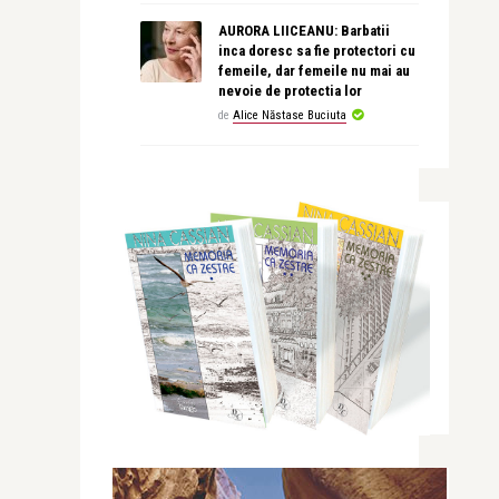
AURORA LIICEANU: Barbatii
inca doresc sa fie protectori cu
femeile, dar femeile nu mai au
nevoie de protectia lor
de
Alice Năstase Buciuta