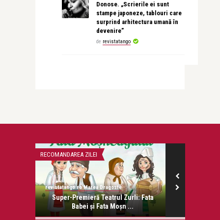
Donose. „Scrierile ei sunt
stampe japoneze, tablouri care
surprind arhitectura umană în
devenire”
de
revistatango
RECOMANDAREA ZILEI
ADVERT
revistatango.ro Marea Dragoste
Alex Pub
onose.
Super-Premieră Teatrul Zurli: Fata
Detoxif
Babei și Fata Moșn ...
Mecanisme