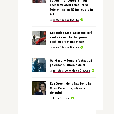
de Jennifer Lopez: Filmul
acesta va oferi femeilor și
fetelor mai multă încredere în
ele
de
Alice Năstase Buciuta
Sebastian Stan: Ce șanse aș fi
avut să ajung la Hollywood,
dacă nu era mama mea?!
de
Alice Năstase Buciuta
Gal Gadot – femeia fantastică
pe ecran și dincolo de el
de
revistatango.ro Marea Dragoste
Eva Green, de la fata Bond la
Miss Peregrine, stăpâna
timpului
de
Irina Botezatu