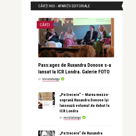
CĂRȚI NOI - APARIȚII EDITORIALE
CĂRȚI
Pass:ages de Ruxandra Donose s-a
lansat la ICR Londra. Galerie FOTO
de
revistatango
„Pe:trecere” – Marea mezzo-
soprană Ruxandra Donose își
lansează volumul de debut la
ICR Londra
de
revistatango
„Pe:trecere” de Ruxandra