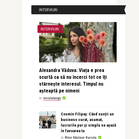
INTERVIURI
INTERVIURI
Alexandra Văduva: Viața e prea
scurtă ca să nu încerci tot ce îți
stârnește interesul. Timpul nu
așteaptă pe nimeni
de
revistatango
Cosmin Filipaș: Când susții un
business curat, asumat,
lucrurile pur și simplu se așază
în favoarea ta
de
Alice Năstase Buciuta