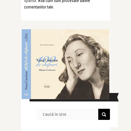
spamul.
Află cum sunt procesate datele
comentariilor tale
.
CAUTĂ ÎN SITE