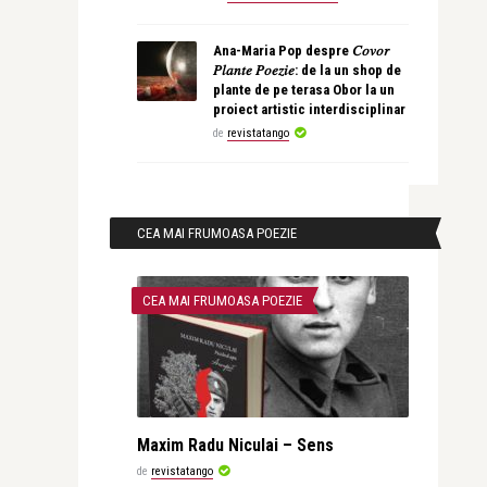
Ana-Maria Pop despre 𝐶𝑜𝑣𝑜𝑟
𝑃𝑙𝑎𝑛𝑡𝑒 𝑃𝑜𝑒𝑧𝑖𝑒: de la un shop de
plante de pe terasa Obor la un
proiect artistic interdisciplinar
de
revistatango
CEA MAI FRUMOASA POEZIE
CEA MAI FRUMOASA POEZIE
Maxim Radu Niculai – Sens
de
revistatango