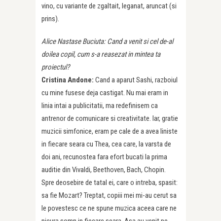
vino, cu variante de zgaltait, leganat, aruncat (si
prins).
Alice Nastase Buciuta:
Cand a venit si cel de-al
doilea copil, cum s-a reasezat in mintea ta
proiectul?
Cristina Andone:
Cand a aparut Sashi, razboiul
cu mine fusese deja castigat. Nu mai eram in
linia intai a publicitatii, ma redefinisem ca
antrenor de comunicare si creativitate. Iar, gratie
muzicii simfonice, eram pe cale de a avea liniste
in fiecare seara cu Thea, cea care, la varsta de
doi ani, recunostea fara efort bucati la prima
auditie din Vivaldi, Beethoven, Bach, Chopin.
Spre deosebire de tatal ei, care o intreba, spasit:
sa fie Mozart? Treptat, copiii mei mi-au cerut sa
le povestesc ce ne spune muzica aceea care ne
picura somn in fiecare seara. Asa au venit pe