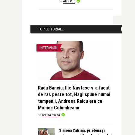
de
Alex Pub
TOP EDITORIALE
INTERVIURI
Radu Banciu: Ilie Nastase s-a facut
de ras peste tot, Hagi spune numai
tampenii, Andreea Raicu era ca
Monica Columbeanu
de
Corina Stoica
Simona Catrina, prietena și