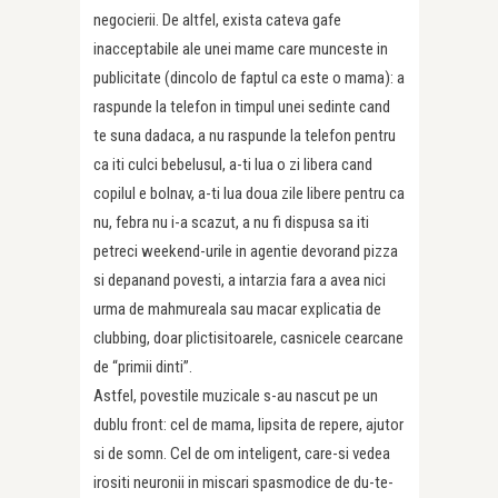
negocierii. De altfel, exista cateva gafe
inacceptabile ale unei mame care munceste in
publicitate (dincolo de faptul ca este o mama): a
raspunde la telefon in timpul unei sedinte cand
te suna dadaca, a nu raspunde la telefon pentru
ca iti culci bebelusul, a-ti lua o zi libera cand
copilul e bolnav, a-ti lua doua zile libere pentru ca
nu, febra nu i-a scazut, a nu fi dispusa sa iti
petreci weekend-urile in agentie devorand pizza
si depanand povesti, a intarzia fara a avea nici
urma de mahmureala sau macar explicatia de
clubbing, doar plictisitoarele, casnicele cearcane
de “primii dinti”.
Astfel, povestile muzicale s-au nascut pe un
dublu front: cel de mama, lipsita de repere, ajutor
si de somn. Cel de om inteligent, care-si vedea
irositi neuronii in miscari spasmodice de du-te-