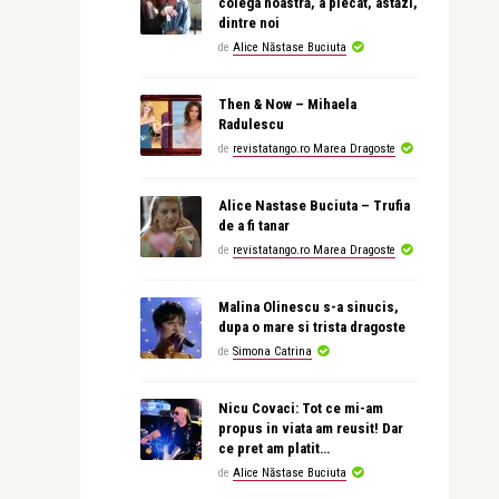
colega noastră, a plecat, astăzi,
dintre noi
de
Alice Năstase Buciuta
Then & Now – Mihaela
Radulescu
de
revistatango.ro Marea Dragoste
Alice Nastase Buciuta – Trufia
de a fi tanar
de
revistatango.ro Marea Dragoste
Malina Olinescu s-a sinucis,
dupa o mare si trista dragoste
de
Simona Catrina
Nicu Covaci: Tot ce mi-am
propus in viata am reusit! Dar
ce pret am platit…
de
Alice Năstase Buciuta