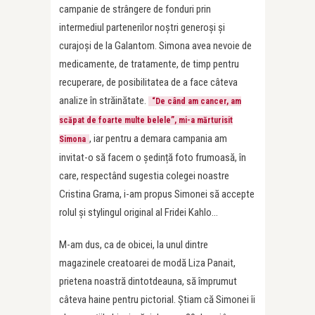
campanie de strângere de fonduri prin
intermediul partenerilor noștri generoși și
curajoși de la Galantom. Simona avea nevoie de
medicamente, de tratamente, de timp pentru
recuperare, de posibilitatea de a face câteva
analize în străinătate.
“De când am cancer, am
scăpat de foarte multe belele”, mi-a mărturisit
, iar pentru a demara campania am
Simona
invitat-o să facem o ședință foto frumoasă, în
care, respectând sugestia colegei noastre
Cristina Grama, i-am propus Simonei să accepte
rolul și stylingul original al Fridei Kahlo…
M-am dus, ca de obicei, la unul dintre
magazinele creatoarei de modă Liza Panait,
prietena noastră dintotdeauna, să împrumut
câteva haine pentru pictorial. Știam că Simonei îi