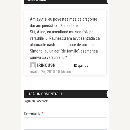
Am avut si eu povestea mea de dragoste
dar am pierdut-o . Din lasitate.
Stii, Alice, ca ascultand muzica folk pe
versurile lui Paunescu am avut senzatia ca
alaturarile nastrusnic-amare de cuvinte ale
Simonei au un aer “de familie”,asemenea
cumva cu versurile lui?
IRINOUSH
Răspunde
martie 26, 2018 10:56 am
LASĂ UN COMENTARIU:
Login cu Facebook
*
Comentariu: