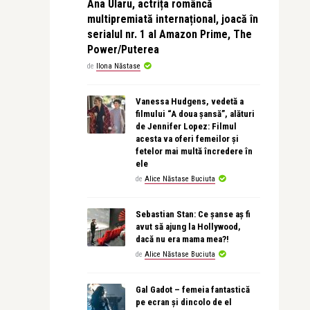
Ana Ularu, actrița româncă
multipremiată internațional, joacă în
serialul nr. 1 al Amazon Prime, The
Power/Puterea
de
Ilona Năstase
Vanessa Hudgens, vedetă a
filmului “A doua șansă”, alături
de Jennifer Lopez: Filmul
acesta va oferi femeilor și
fetelor mai multă încredere în
ele
de
Alice Năstase Buciuta
Sebastian Stan: Ce șanse aș fi
avut să ajung la Hollywood,
dacă nu era mama mea?!
de
Alice Năstase Buciuta
Gal Gadot – femeia fantastică
pe ecran și dincolo de el