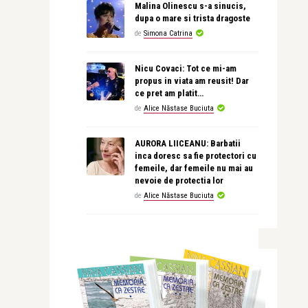
Malina Olinescu s-a sinucis,
dupa o mare si trista dragoste
de
Simona Catrina
Nicu Covaci: Tot ce mi-am
propus in viata am reusit! Dar
ce pret am platit…
de
Alice Năstase Buciuta
AURORA LIICEANU: Barbatii
inca doresc sa fie protectori cu
femeile, dar femeile nu mai au
nevoie de protectia lor
de
Alice Năstase Buciuta