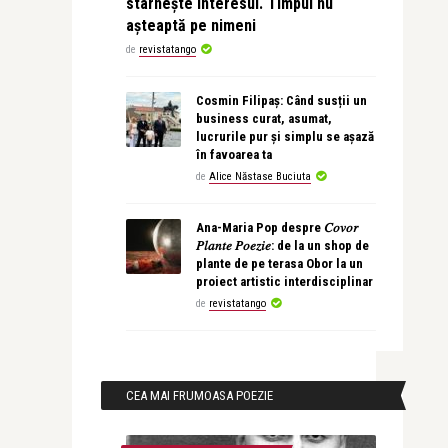
stârnește interesul. Timpul nu
așteaptă pe nimeni
de
revistatango
Cosmin Filipaș: Când susții un
business curat, asumat,
lucrurile pur și simplu se așază
în favoarea ta
de
Alice Năstase Buciuta
Ana-Maria Pop despre 𝐶𝑜𝑣𝑜𝑟
𝑃𝑙𝑎𝑛𝑡𝑒 𝑃𝑜𝑒𝑧𝑖𝑒: de la un shop de
plante de pe terasa Obor la un
proiect artistic interdisciplinar
de
revistatango
CEA MAI FRUMOASA POEZIE