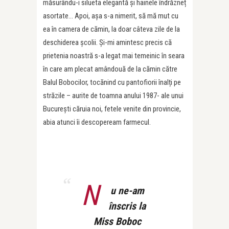
măsurându-i silueta elegantă și hainele îndrăzneț
asortate… Apoi, așa s-a nimerit, să mă mut cu
ea în camera de cămin, la doar câteva zile de la
deschiderea școlii. Și-mi amintesc precis că
prietenia noastră s-a legat mai temeinic în seara
în care am plecat amândouă de la cămin către
Balul Bobocilor, tocănind cu pantofiorii înalți pe
străzile – aurite de toamna anului 1987- ale unui
București căruia noi, fetele venite din provincie,
abia atunci îi descopeream farmecul.
N
u ne-am
înscris la
Miss Boboc