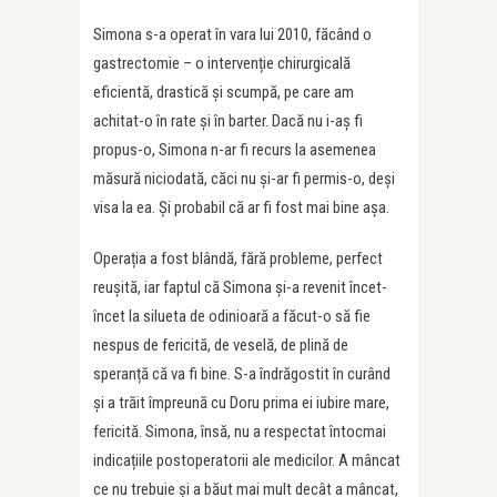
Simona s-a operat în vara lui 2010, făcând o
gastrectomie – o intervenție chirurgicală
eficientă, drastică și scumpă, pe care am
achitat-o în rate și în barter. Dacă nu i-aș fi
propus-o, Simona n-ar fi recurs la asemenea
măsură niciodată, căci nu și-ar fi permis-o, deși
visa la ea. Și probabil că ar fi fost mai bine așa.
Operația a fost blândă, fără probleme, perfect
reușită, iar faptul că Simona și-a revenit încet-
încet la silueta de odinioară a făcut-o să fie
nespus de fericită, de veselă, de plină de
speranță că va fi bine. S-a îndrăgostit în curând
și a trăit împreună cu Doru prima ei iubire mare,
fericită. Simona, însă, nu a respectat întocmai
indicațiile postoperatorii ale medicilor. A mâncat
ce nu trebuie și a băut mai mult decât a mâncat,