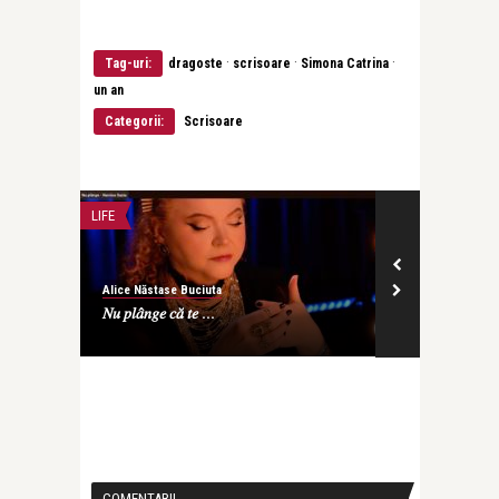
·
·
·
Tag-uri:
dragoste
scrisoare
Simona Catrina
un an
Categorii:
Scrisoare
LIFE
JURNAL SECRET
Alice Năstase Buciuta
Alex. Ștefănesc
.
𝑁𝑢 𝑝𝑙𝑎̂𝑛𝑔𝑒 𝑐𝑎̆ 𝑡𝑒 ...
Declarație de
Mircea Dinescu
COMENTARII