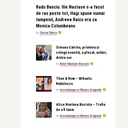
Radu Banciu: Ilie Nastase s-a facut
de ras peste tot, Hagi spune numai
tampenii, Andreea Raicu era ca
Monica Columbeanu
de
Corina Stoica
Simona Catrina, prietena și
colega noastră, a plecat, astăzi,
dintre noi
de
Alice Năstase Buciuta
Then & Now – Mihaela
Radulescu
de
revistatango.ro Marea Dragoste
Alice Nastase Buciuta – Trufia
de a fi tanar
de
revistatango.ro Marea Dragoste