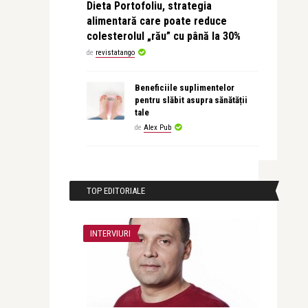
Dieta Portofoliu, strategia
alimentară care poate reduce
colesterolul „rău” cu până la 30%
de
revistatango
Beneficiile suplimentelor
pentru slăbit asupra sănătății
tale
de
Alex Pub
TOP EDITORIALE
INTERVIURI