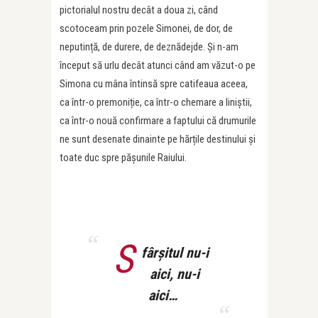
pictorialul nostru decât a doua zi, când
scotoceam prin pozele Simonei, de dor, de
neputință, de durere, de deznădejde. Și n-am
început să urlu decât atunci când am văzut-o pe
Simona cu mâna întinsă spre catifeaua aceea,
ca într-o premoniție, ca într-o chemare a liniștii,
ca într-o nouă confirmare a faptului că drumurile
ne sunt desenate dinainte pe hărțile destinului și
toate duc spre pășunile Raiului.
S
fârșitul nu-i
aici, nu-i
aici…