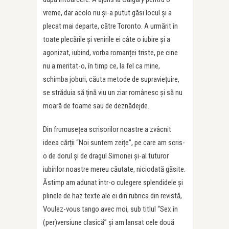
vreme, dar acolo nu și-a putut găsi locul și a
plecat mai departe, către Toronto. A urmărit în
toate plecările și venirile ei câte o iubire și a
agonizat, iubind, vorba romanței triste, pe cine
nu a meritat-o, în timp ce, la fel ca mine,
schimba joburi, căuta metode de supraviețuire,
se străduia să țină viu un ziar românesc și să nu
moară de foame sau de deznădejde.
Din frumusețea scrisorilor noastre a zvâcnit
ideea cărții “Noi suntem zeițe”, pe care am scris-
o de dorul și de dragul Simonei și-al tuturor
iubirilor noastre mereu căutate, niciodată găsite.
Ăstimp am adunat într-o culegere splendidele și
plinele de haz texte ale ei din rubrica din revistă,
Voulez-vous tango avec moi, sub titlul “Sex în
(per)versiune clasică” și am lansat cele două