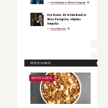
de
revistatango.ro Marea Dragoste
Eva Green, de la fata Bond la
Miss Peregrine, stăpâna
timpului
de
Irina Botezatu
RETETE SI DIETE
RETETE SI DIETE