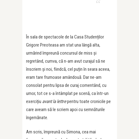
În sala de spectacole de la Casa Studenților
Grigore Preoteasa am stat una lângă alta,
urmărind împreună concursul de miss și
regretând, cumva, că n-am avut curajul să ne
înscriem și noi, fiindcă, cel puțin în seara aceea,
eram tare frumoase amândouă. Dar ne-am
consolat pentru lipsa de curaj comentând, cu
umor, tot ce s-a întâmplat pe scenă, ca într-un
exercițiu
avant la lettre
pentru toate cronicile pe
care aveam să le scriem apoi cu semnăturile
îngemănate.
Am scris, împreună cu Simona, cea mai