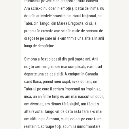
frumoasă poveste de dragoste trăită cândva.
Am scris-o nu doar în emoții și bătăi de inimă, nu
doar în articolele noastre din ziarul Național, din
Tabu, din Tango, din Marea Dragoste, ci și, la
propriu, în cuvinte așezate în miile de scrisori de
dragoste pe care ni le-am trimis una alteia în anii
lungi de despărțire.
Simona a fost plecată din țară șapte ani. Anii
noștri cei mai grei, cei mai complicați, i-am trăit
departe una de cealaltă. A emigrat în Canada
când Ilona, primul meu copil, avea doi ani, iar
Tabu-ul pe care îl scriam împreună nu împlinise,
încă, un an. Între timp eu am mai născut un copil,
am divorțat, am rămas fără slujbă, am făcut o
altă revistă, Tango-ul, de data asta fără s-o mai
am alături pe Simona, ci alți colegi pe care i-am
reîntâlnit, aproape toți, acum, la înmormântare.