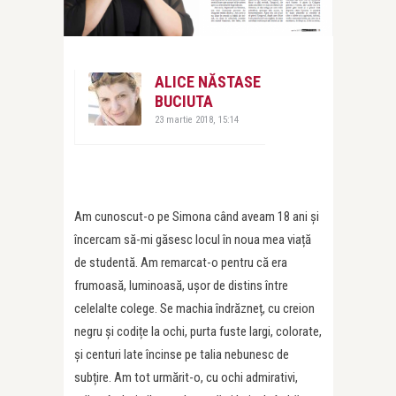
ALICE NĂSTASE
BUCIUTA
23 martie 2018, 15:14
Am cunoscut-o pe Simona când aveam 18 ani și
încercam să-mi găsesc locul în noua mea viață
de studentă. Am remarcat-o pentru că era
frumoasă, luminoasă, ușor de distins între
celelalte colege. Se machia îndrăzneț, cu creion
negru și codițe la ochi, purta fuste largi, colorate,
și centuri late încinse pe talia nebunesc de
subțire. Am tot urmărit-o, cu ochi admirativi,