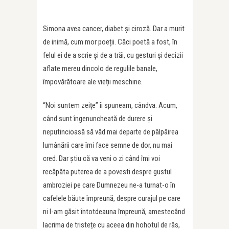
Simona avea cancer, diabet și ciroză. Dar a murit
de inimă, cum mor poeții. Căci poetă a fost, în
felul ei de a scrie și de a trăi, cu gesturi și decizii
aflate mereu dincolo de regulile banale,
împovărătoare ale vieții meschine.
“Noi suntem zeițe” îi spuneam, cândva. Acum,
când sunt îngenuncheată de durere și
neputincioasă să văd mai departe de pâlpâirea
lumânării care îmi face semne de dor, nu mai
cred. Dar știu că va veni o zi când îmi voi
recăpăta puterea de a povesti despre gustul
ambroziei pe care Dumnezeu ne-a turnat-o în
cafelele băute împreună, despre curajul pe care
ni l-am găsit întotdeauna împreună, amestecând
lacrima de tristețe cu aceea din hohotul de râs,