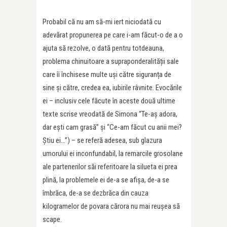
Probabil că nu am să-mi iert niciodată cu
adevărat propunerea pe care i-am făcut-o de a o
ajuta să rezolve, o dată pentru totdeauna,
problema chinuitoare a supraponderalității sale
care îi închisese multe uși către siguranța de
sine și către, credea ea, iubirile râvnite. Evocările
ei – inclusiv cele făcute în aceste două ultime
texte scrise vreodată de Simona “Te-aș adora,
dar ești cam grasă” și “Ce-am făcut cu anii mei?
Știu ei…”) – se referă adesea, sub glazura
umorului ei inconfundabil, la remarcile grosolane
ale partenerilor săi referitoare la silueta ei prea
plină, la problemele ei de-a se afișa, de-a se
îmbrăca, de-a se dezbrăca din cauza
kilogramelor de povara cărora nu mai reușea să
scape.