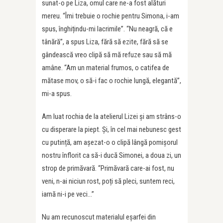
sunat-o pe Liza, omul care ne-a fost alături
mereu. “Îmi trebuie o rochie pentru Simona, i-am
spus, înghițindu-mi lacrimile”. “Nu neagră, că e
tânără”, a spus Liza, fără să ezite, fără să se
gândească vreo clipă să mă refuze sau să mă
amâne. “Am un material frumos, o catifea de
mătase mov, o să-i fac o rochie lungă, elegantă”,
mi-a spus.
Am luat rochia de la atelierul Lizei și am strâns-o
cu disperare la piept. Și, în cel mai nebunesc gest
cu putință, am așezat-o o clipă lângă pomișorul
nostru înflorit ca să-i ducă Simonei, a doua zi, un
strop de primăvară. “Primăvară care-ai fost, nu
veni, n-ai niciun rost, poți să pleci, suntem reci,
iarnă ni-i pe veci…”
Nu am recunoscut materialul eșarfei din