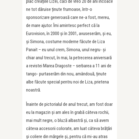
plac creațiile Lizei, căci de vreo 20 de ani încoace
ne tot dăruise ținute frumoase, într-o
sponsorizare generoasă care ne-a fost, mereu,
de mare ajutor. Îmi amintesc perfect că la
Eurovision, în 2000 și în 2001, avuseserăm, și eu,
și Simona, costume moderne făcute de Liza
Panait – eu unul crem, Simona, unul negru- și
chiar anul trecut, în mai, la petrecerea aniversară
a revistei Marea Dragoste – serbarea a 11 ani de
tango- purtaserăm din nou, amândouă, ținute
albe făcute special pentru noi de Liza, prietena
noastră.
Înainte de pictorialul de anul trecut, am fost doar
eu la magazin și am ales în grabă câteva rochii,
mai mult negre, o bluză albastră și, ca să avem
câteva accesorii colorate, am luat câteva brățări
și coliere din mărgele și, pentru că mi-au atras