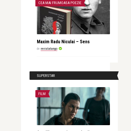
CEA MAI FRUMOASA POEZIE
Maxim Radu Niculai – Sens
de
revistatango
SUPERSTAR
FILM