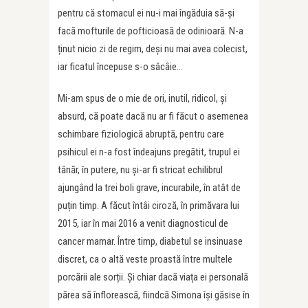
pentru că stomacul ei nu-i mai îngăduia să-și
facă mofturile de pofticioasă de odinioară. N-a
ținut nicio zi de regim, deși nu mai avea colecist,
iar ficatul începuse s-o sâcâie…
Mi-am spus de o mie de ori, inutil, ridicol, și
absurd, că poate dacă nu ar fi făcut o asemenea
schimbare fiziologică abruptă, pentru care
psihicul ei n-a fost îndeajuns pregătit, trupul ei
tânăr, în putere, nu și-ar fi stricat echilibrul
ajungând la trei boli grave, incurabile, în atât de
puțin timp. A făcut întâi ciroză, în primăvara lui
2015, iar în mai 2016 a venit diagnosticul de
cancer mamar. Între timp, diabetul se insinuase
discret, ca o altă veste proastă între multele
porcării ale sorții. Și chiar dacă viața ei personală
părea să înflorească, fiindcă Simona își găsise în