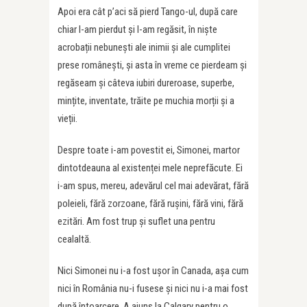
Apoi era cât p’aci să pierd Tango-ul, după care
chiar l-am pierdut și l-am regăsit, în niște
acrobații nebunești ale inimii și ale cumplitei
prese românești, și asta în vreme ce pierdeam și
regăseam și câteva iubiri dureroase, superbe,
mințite, inventate, trăite pe muchia morții și a
vieții.
Despre toate i-am povestit ei, Simonei, martor
dintotdeauna al existenței mele neprefăcute. Ei
i-am spus, mereu, adevărul cel mai adevărat, fără
poleieli, fără zorzoane, fără rușini, fără vini, fără
ezitări. Am fost trup și suflet una pentru
cealaltă.
Nici Simonei nu i-a fost ușor în Canada, așa cum
nici în România nu-i fusese și nici nu i-a mai fost
după întoarcere. A ajuns la Calgary pentru o