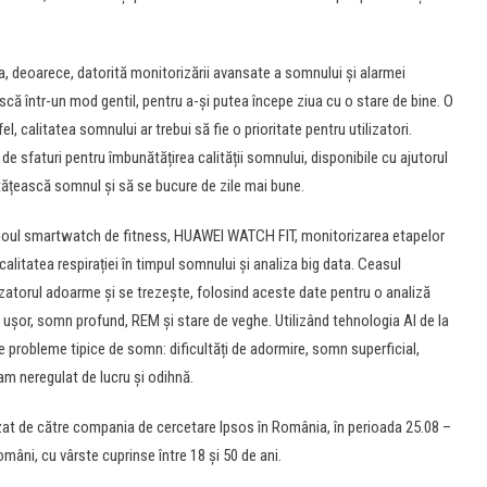
, deoarece, datorită monitorizării avansate a somnului și alarmei
ească într-un mod gentil, pentru a-și putea începe ziua cu o stare de bine. O
, calitatea somnului ar trebui să fie o prioritate pentru utilizatori.
 sfaturi pentru îmbunătățirea calității somnului, disponibile cu ajutorul
tățească somnul și să se bucure de zile mai bune.
n noul smartwatch de fitness, HUAWEI WATCH FIT, monitorizarea etapelor
calitatea respirației în timpul somnului și analiza big data. Ceasul
zatorul adoarme și se trezește, folosind aceste date pentru o analiză
ușor, somn profund, REM și stare de veghe. Utilizând tehnologia AI de la
e probleme tipice de somn: dificultăți de adormire, somn superficial,
ram neregulat de lucru și odihnă.
zat de către compania de cercetare Ipsos în România, în perioada 25.08 –
mâni, cu vârste cuprinse între 18 și 50 de ani.