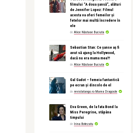
filmului “A doua șansă”, alături
de Jennifer Lopez: Filmul
acesta va oferi femeilor și
fetelor mai multă încredere în
ele
de
Alice Năstase Buciuta
Sebastian Stan: Ce șanse aș fi
avut să ajung la Hollywood,
dacă nu era mama mea?!
de
Alice Năstase Buciuta
Gal Gadot – femeia fantastică
pe ecran și dincolo de el
de
revistatango.ro Marea Dragoste
Eva Green, de la fata Bond la
Miss Peregrine, stăpâna
timpului
de
Irina Botezatu