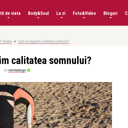
til de viata
Body&Soul
La zi
Foto&Video
Bloguri
C
T Simple
Cum ne regăsim calitatea somnului?
m calitatea somnului?
de
revistatango