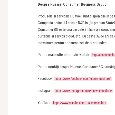
Despre Huawei Consumer Business Group
Produsele și serviciile Huawei sunt disponibile în pes
Compania deține 14 centre R&D în țări precum Statele
Consumer BG este una din cele 3 filiale ale companiei
purtabile și servicii cloud, etc. Cu peste 32 de ani d
inovatoare pentru consumatorii de pretutindeni.
Pentru mai multe informații, vizitați:
http://consumer.h
Pentru noutăți despre Huawei Consumer BG, urmăriți
Facebook:
https://www.facebook.com/huaweimobilero/
Instagram:
https://www.instagram.com/huaweimobilero/
YouTube:
https://www.youtube.com/HuaweiMobilero