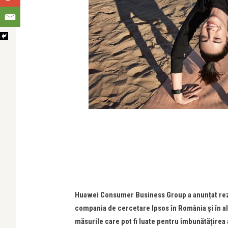
Huawei Consumer Business Group a anun
țat
rez
compania de cercetare Ipsos în România și în a
măsurile care pot fi luate pentru îmbunătă
ț
irea