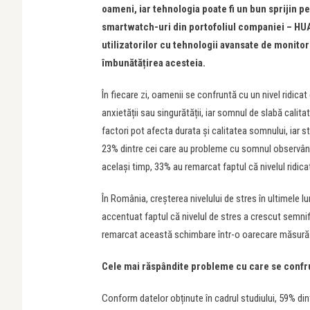
oameni, iar tehnologia poate fi un bun sprijin 
smartwatch-uri din portofoliul companiei – H
utilizatorilor cu tehnologii avansate de monitor
îmbunătă
ț
irea acesteia.
În fiecare zi, oamenii se confruntă cu un nivel ridicat
anxietății sau singurătății, iar somnul de slabă calita
factori pot afecta durata și calitatea somnului, iar st
23% dintre cei care au probleme cu somnul observând 
același timp, 33% au remarcat faptul că nivelul ridicat
În România, creșterea nivelului de stres în ultimele l
accentuat faptul că nivelul de stres a crescut semnifi
remarcat această schimbare într-o oarecare măsură
Cele mai răspândite probleme cu care se confru
Conform datelor obținute în cadrul studiului, 59% din