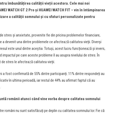
pentru îmbunătă
ț
irea calită
ț
ii vie
ț
ii acestora. Cele mai noi
UAWEI WATCH GT 2 Pro și HUAWEI WATCH FIT – vin în întâmpinarea
izare a calită
ț
ii somnului și cu sfaturi personalizate pentru
 de stres și anxietate, provenite fie din pricina problemelor financiare,
te a devenit una dintre problemele ce afectează calitatea vieții. Diverși
resul este unul dintre aceștia. Totuși, acest lucru funcționează și invers,
impactul pe care aceste probleme îl au asupra nivelului de stres. În
 de stres le afectează calitatea vieții.
uni a fost confirmată de 55% dintre participanți. 11% dintre respondeți au
cativ în ultima perioadă, iar restul de 44% au afirmat faptul că au
.
ntă românii atunci când vine vorba despre calitatea somnului
tre români nu sunt satisfăcuți pe deplin cu calitatea somnului lor. Fie că