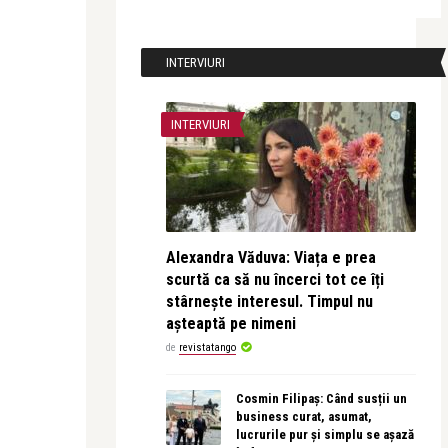
INTERVIURI
INTERVIURI
Alexandra Văduva: Viața e prea
scurtă ca să nu încerci tot ce îți
stârnește interesul. Timpul nu
așteaptă pe nimeni
de
revistatango
Cosmin Filipaș: Când susții un
business curat, asumat,
lucrurile pur și simplu se așază