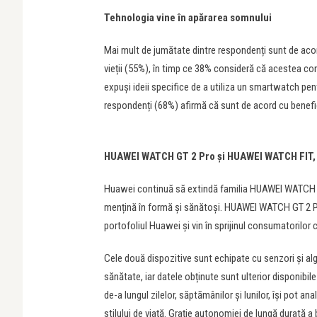
Tehnologia vine în apărarea somnului
Mai mult de jumătate dintre respondenți sunt de acord 
vieții (55%), în timp ce 38% consideră că acestea cont
expuși ideii specifice de a utiliza un smartwatch pe
respondenți (68%) afirmă că sunt de acord cu benefi
HUAWEI WATCH GT 2 Pro și HUAWEI WATCH FIT, 
Huawei continuă să extindă familia HUAWEI WATCH cu n
mențină în formă și sănătoși. HUAWEI WATCH GT 2 P
portofoliul Huawei și vin în sprijinul consumatorilor
Cele două dispozitive sunt echipate cu senzori și alg
sănătate, iar datele obținute sunt ulterior disponibile 
de-a lungul zilelor, săptămânilor și lunilor, își pot 
stilului de viață. Grație autonomiei de lungă durată a 