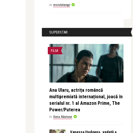
de
revistatango
SUPERSTAR
FILM
Ana Ularu, actrița româncă
multipremiată internațional, joacă în
serialul nr. 1 al Amazon Prime, The
Power/Puterea
de
Ilona Năstase
Vanessa Hudgens, vedetă a