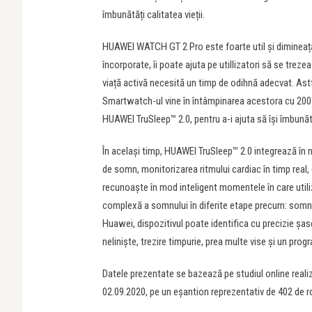
îmbunătăți calitatea vieții.
HUAWEI WATCH GT 2 Pro este foarte util și dimineața
încorporate, îi poate ajuta pe utillizatori să se trez
viață activă necesită un timp de odihnă adecvat. Astfel
Smartwatch-ul vine în întâmpinarea acestora cu 200 de
HUAWEI TruSleep™ 2.0, pentru a-i ajuta să își îmbună
În același timp, HUAWEI TruSleep™ 2.0 integrează î
de somn, monitorizarea ritmului cardiac în timp real, 
recunoaște în mod inteligent momentele în care utili
complexă a somnului în diferite etape precum: somn 
Huawei, dispozitivul poate identifica cu precizie șas
neliniște, trezire timpurie, prea multe vise și un prog
Datele prezentate se bazează pe studiul online reali
02.09.2020, pe un eșantion reprezentativ de 402 de ro