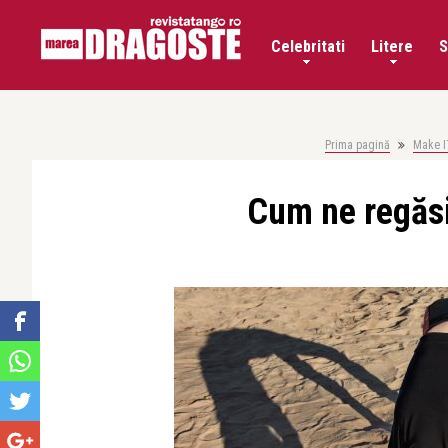
Celebritati
Litere
S
Prima pagină
Make I
Cum ne regăsi