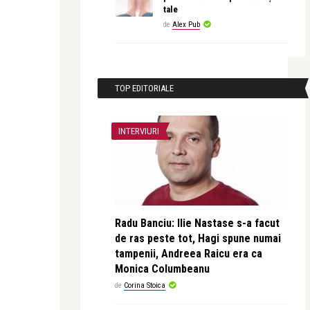
tale
de
Alex Pub
TOP EDITORIALE
INTERVIURI
Radu Banciu: Ilie Nastase s-a facut
de ras peste tot, Hagi spune numai
tampenii, Andreea Raicu era ca
Monica Columbeanu
de
Corina Stoica