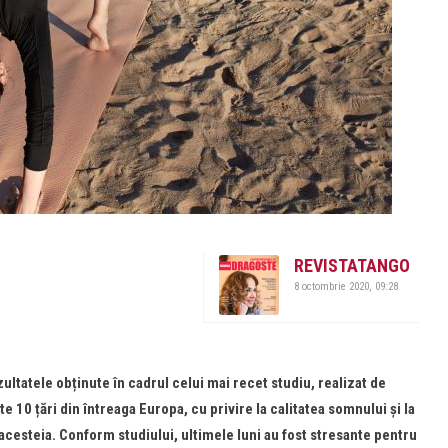
REVISTATANGO
8 octombrie 2020, 09:28
ultatele ob
ț
inute în cadrul celui mai recet studiu, realizat de
lte 10
ț
ări din întreaga Europa, cu privire la calitatea somnului și la
 acesteia. Conform studiului, ultimele luni au fost stresante pentru