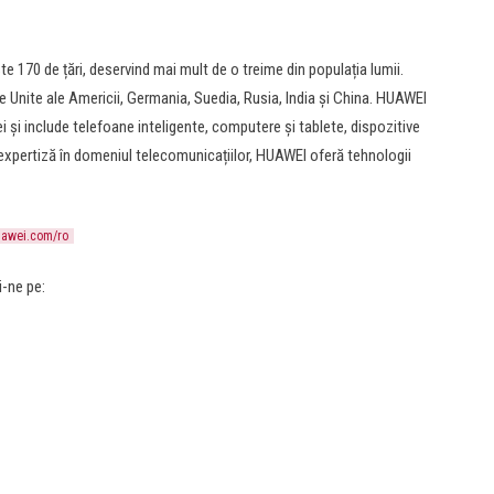
te 170 de țări, deservind mai mult de o treime din populația lumii.
 Unite ale Americii, Germania, Suedia, Rusia, India și China. HUAWEI
 și include telefoane inteligente, computere și tablete, dispozitive
e expertiză în domeniul telecomunicațiilor, HUAWEI oferă tehnologii
uawei.com/ro
-ne pe: