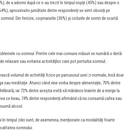
%), de a adormi după ce s-au trezit în timpul nopții (45%) sau despre o
64%), aproximativ jumătate dintre respondenți se simt obosiți pe
 somnul. Din fericire, coșmarurile (30%) și ciclurile de somn de scurtă
 problemele cu somnul. Printre cele mai comune măsuri se numără o dietă
 de relaxare sau evitarea activităților care pot perturba somnul.
scă volumul de activități fizice pe parcurusul unei zi normale, însă doar
a sau meditație. Atunci când vine vorba despre alimentație, 70% dintre
ilibrată, iar 72% dintre aceștia evită să mănânce înainte de a merge la
 ceea ce beau, 74% dintre respondenți afirmând că nu consumă cafea sau
onsumă alcool.
 în timpul zilei sunt, de asemenea, menționate ca modalități foarte
 calitatea somnului.