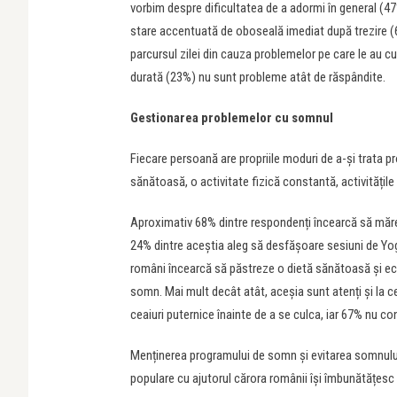
vorbim despre dificultatea de a adormi în general (47
stare accentuată de oboseală imediat după trezire (
parcursul zilei din cauza problemelor pe care le au cu
durată (23%) nu sunt probleme atât de răspândite.
Gestionarea problemelor cu somnul
Fiecare persoană are propriile moduri de a-și trata
sănătoasă, o activitate fizică constantă, activitățile
Aproximativ 68% dintre respondenți încearcă să mărea
24% dintre aceștia aleg să desfășoare sesiuni de Yog
români încearcă să păstreze o dietă sănătoasă și ech
somn. Mai mult decât atât, aceșia sunt atenți și la
ceaiuri puternice înainte de a se culca, iar 67% nu c
Menținerea programului de somn și evitarea somnului
populare cu ajutorul cărora românii își îmbunătățesc