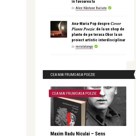
în favoarea ta
de
Alice Năstase Buciuta
Ana-Maria Pop despre 𝐶𝑜𝑣𝑜𝑟
𝑃𝑙𝑎𝑛𝑡𝑒 𝑃𝑜𝑒𝑧𝑖𝑒: de la un shop de
plante de pe terasa Obor la un
proiect artistic interdisciplinar
de
revistatango
CEA MAI FRUMOASA POEZIE
CEA MAI FRUMOASA POEZIE
Maxim Radu Niculai – Sens