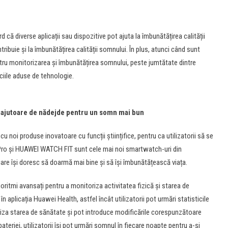
că diverse aplicații sau dispozitive pot ajuta la îmbunătățirea calității
ribuie și la îmbunătățirea calității somnului. În plus, atunci când sunt
ntru monitorizarea și îmbunătățirea somnului, peste jumtătate dintre
ciile aduse de tehnologie.
ajutoare de nădejde pentru un somn mai bun
oi produse inovatoare cu funcții științifice, pentru ca utilizatorii să se
ro și HUAWEI WATCH FIT sunt cele mai noi smartwatch-uri din
 care își doresc să doarmă mai bine și să își îmbunătățească viața.
oritmi avansați pentru a monitoriza activitatea fizică și starea de
în aplicația Huawei Health, astfel încât utilizatorii pot urmări statisticile
analiza starea de sănătate și pot introduce modificările corespunzătoare
bateriei, utilizatorii își pot urmări somnul în fiecare noapte pentru a-și