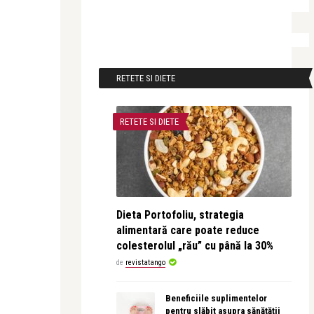
RETETE SI DIETE
RETETE SI DIETE
Dieta Portofoliu, strategia
alimentară care poate reduce
colesterolul „rău” cu până la 30%
de
revistatango
Beneficiile suplimentelor
pentru slăbit asupra sănătății