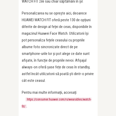
WATCH FIT zile sau chiar săptămâni în șir.
Personalizarea nu se oprește aici, deoarece
HUAWEI WATCH FIT oferă peste 130 de opțiuni
diferite de design al feței de ceas, disponibile în
magazinul Huawei Face Watch. Utilizatorii își
pot personaliza fețele ceasului cu propriile
albume foto sincronizate direct de pe
smartphone-urile lor și pot alege ce date sunt
afișate, în funcție de propriile nevoi. Afișajul
always-on oferă șase fețe de ceas în standby,
astfel încât utilizatorii să poată ști dintr-o privire
cât este ceasul.
Pentru mai multe informații, accesați:
https://consumer.huawei.com/ro/wearables/watch-
.
fit/