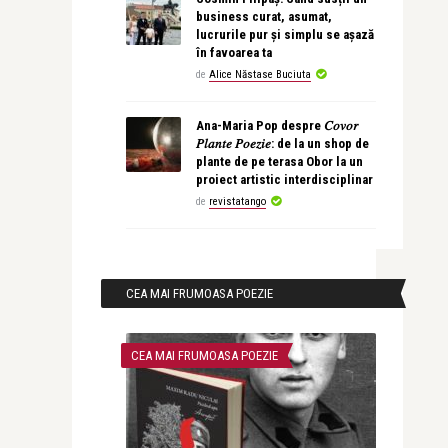
business curat, asumat,
lucrurile pur și simplu se așază
în favoarea ta
de
Alice Năstase Buciuta
Ana-Maria Pop despre 𝐶𝑜𝑣𝑜𝑟
𝑃𝑙𝑎𝑛𝑡𝑒 𝑃𝑜𝑒𝑧𝑖𝑒: de la un shop de
plante de pe terasa Obor la un
proiect artistic interdisciplinar
de
revistatango
CEA MAI FRUMOASA POEZIE
CEA MAI FRUMOASA POEZIE