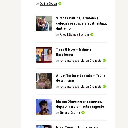
de
Corina Stoica
Simona Catrina, prietena și
colega noastră, a plecat, astăzi,
dintre noi
de
Alice Năstase Buciuta
Then & Now – Mihaela
Radulescu
de
revistatango.ro Marea Dragoste
Alice Nastase Buciuta – Trufia
de a fi tanar
de
revistatango.ro Marea Dragoste
Malina Olinescu s-a sinucis,
dupa o mare si trista dragoste
de
Simona Catrina
Nicu Covaci: Tot ce mi-am