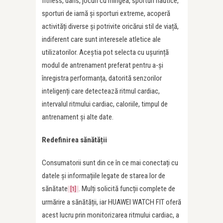
fitness, dans, jocuri cu mingea, sporturi nautice,
sporturi de iarnă și sporturi extreme, acoperă
activități diverse și potrivite oricărui stil de viață,
indiferent care sunt interesele atletice ale
utilizatorilor. Aceștia pot selecta cu ușurință
modul de antrenament preferat pentru a-și
înregistra performanța, datorită senzorilor
inteligenți care detectează ritmul cardiac,
intervalul ritmului cardiac, caloriile, timpul de
antrenament și alte date.
Redefinirea sănătă
ț
ii
Consumatorii sunt din ce în ce mai conectați cu
datele și informațiile legate de starea lor de
sănătate
. Mulți solicită funcții complete de
[1]
urmărire a sănătății, iar HUAWEI WATCH FIT oferă
acest lucru prin monitorizarea ritmului cardiac, a