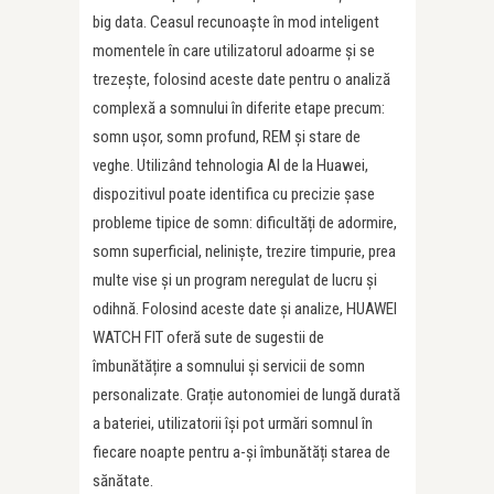
big data. Ceasul recunoaște în mod inteligent
momentele în care utilizatorul adoarme și se
trezește, folosind aceste date pentru o analiză
complexă a somnului în diferite etape precum:
somn ușor, somn profund, REM și stare de
veghe. Utilizând tehnologia AI de la Huawei,
dispozitivul poate identifica cu precizie șase
probleme tipice de somn: dificultăți de adormire,
somn superficial, neliniște, trezire timpurie, prea
multe vise și un program neregulat de lucru și
odihnă. Folosind aceste date și analize, HUAWEI
WATCH FIT oferă sute de sugestii de
îmbunătățire a somnului și servicii de somn
personalizate. Grație autonomiei de lungă durată
a bateriei, utilizatorii își pot urmări somnul în
fiecare noapte pentru a-și îmbunătăți starea de
sănătate.