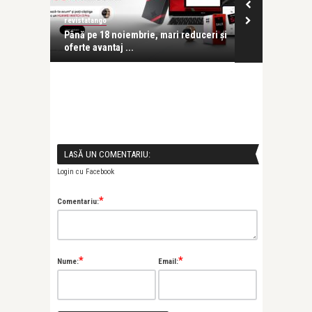
revistatango
revistatango
Până pe 18 noiembrie, mari reduceri și
Huawei lanse
..
oferte avantaj ...
vârf de gamă
LASĂ UN COMENTARIU:
Login cu Facebook
*
Comentariu:
*
*
Nume:
Email: