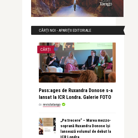
CĂRȚI NOI - APARIȚII EDITORIALE
CĂRȚI
Pass:ages de Ruxandra Donose s-a
lansat la ICR Londra. Galerie FOTO
de
revistatango
„Pe:trecere” – Marea mezzo-
soprană Ruxandra Donose își
lansează volumul de debut la
ICR Londra