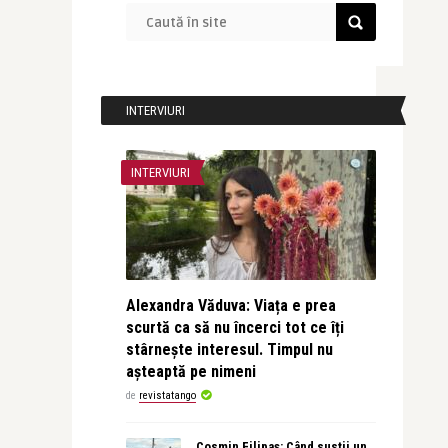
INTERVIURI
INTERVIURI
Alexandra Văduva: Viața e prea
scurtă ca să nu încerci tot ce îți
stârnește interesul. Timpul nu
așteaptă pe nimeni
de
revistatango
Cosmin Filipaș: Când susții un