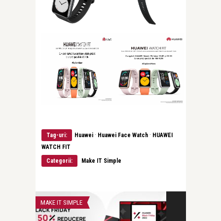
·
·
Tag-uri:
Huawei
Huawei Face Watch
HUAWEI
WATCH FIT
Categorii:
Make IT Simple
MAKE IT SIMPLE
MAKE IT SIMPLE