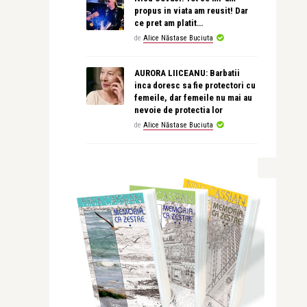
propus in viata am reusit! Dar
ce pret am platit…
de
Alice Năstase Buciuta
AURORA LIICEANU: Barbatii
inca doresc sa fie protectori cu
femeile, dar femeile nu mai au
nevoie de protectia lor
de
Alice Năstase Buciuta