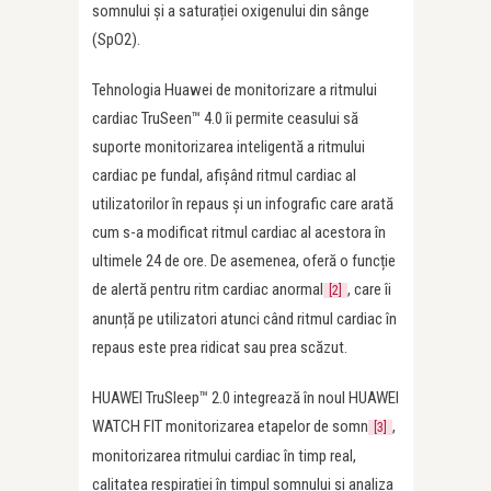
somnului și a saturației oxigenului din sânge
(SpO2).
Tehnologia Huawei de monitorizare a ritmului
cardiac TruSeen™ 4.0 îi permite ceasului să
suporte monitorizarea inteligentă a ritmului
cardiac pe fundal, afișând ritmul cardiac al
utilizatorilor în repaus și un infografic care arată
cum s-a modificat ritmul cardiac al acestora în
ultimele 24 de ore. De asemenea, oferă o funcție
de alertă pentru ritm cardiac anormal
, care îi
[2]
anunță pe utilizatori atunci când ritmul cardiac în
repaus este prea ridicat sau prea scăzut.
HUAWEI TruSleep™ 2.0 integrează în noul HUAWEI
WATCH FIT monitorizarea etapelor de somn
,
[3]
monitorizarea ritmului cardiac în timp real,
calitatea respirației în timpul somnului și analiza