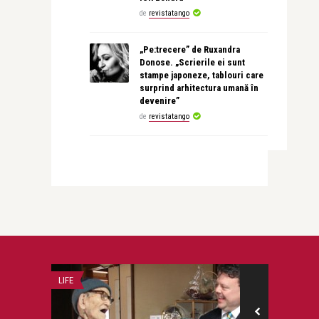
de
revistatango
„Pe:trecere” de Ruxandra
Donose. „Scrierile ei sunt
stampe japoneze, tablouri care
surprind arhitectura umană în
devenire”
de
revistatango
LIFE
ALICE NASTASE 