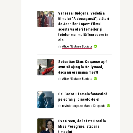
Vanessa Hudgens, vedetă a
filmului “A doua șansă”, alături
de Jennifer Lopez: Filmul
acesta va oferi femeilor și
fetelor mai multă încredere în
ele
de
Alice Năstase Buciuta
Sebastian Stan: Ce șanse aș fi
avut să ajung la Hollywood,
dacă nu era mama mea?!
de
Alice Năstase Buciuta
Gal Gadot – femeia fantastică
pe ecran și dincolo de el
de
revistatango.ro Marea Dragoste
Eva Green, de la fata Bond la
Miss Peregrine, stăpâna
timpului