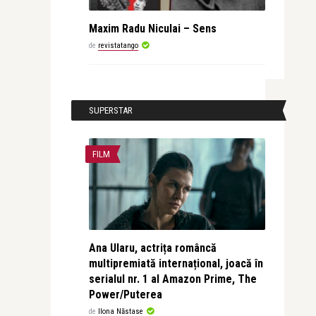
Maxim Radu Niculai – Sens
de
revistatango
SUPERSTAR
FILM
Ana Ularu, actrița româncă
multipremiată internațional, joacă în
serialul nr. 1 al Amazon Prime, The
Power/Puterea
de
Ilona Năstase