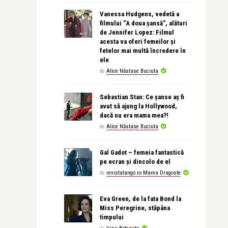
Vanessa Hudgens, vedetă a
filmului “A doua șansă”, alături
de Jennifer Lopez: Filmul
acesta va oferi femeilor și
fetelor mai multă încredere în
ele
de
Alice Năstase Buciuta
Sebastian Stan: Ce șanse aș fi
avut să ajung la Hollywood,
dacă nu era mama mea?!
de
Alice Năstase Buciuta
Gal Gadot – femeia fantastică
pe ecran și dincolo de el
de
revistatango.ro Marea Dragoste
Eva Green, de la fata Bond la
Miss Peregrine, stăpâna
timpului