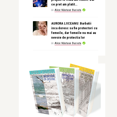
ce pret am platit…
de
Alice Năstase Buciuta
AURORA LIICEANU: Barbatii
inca doresc sa fie protectori cu
femeile, dar femeile nu mai au
nevoie de protectia lor
de
Alice Năstase Buciuta