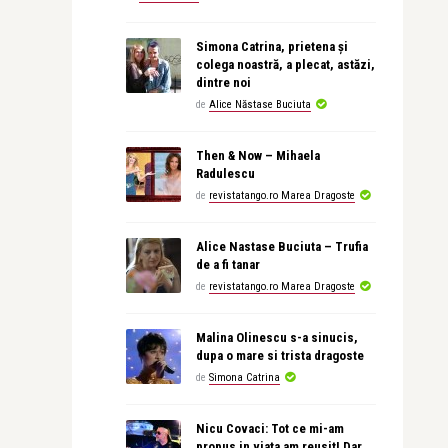
Simona Catrina, prietena și
colega noastră, a plecat, astăzi,
dintre noi
de
Alice Năstase Buciuta
Then & Now – Mihaela
Radulescu
de
revistatango.ro Marea Dragoste
Alice Nastase Buciuta – Trufia
de a fi tanar
de
revistatango.ro Marea Dragoste
Malina Olinescu s-a sinucis,
dupa o mare si trista dragoste
de
Simona Catrina
Nicu Covaci: Tot ce mi-am
propus in viata am reusit! Dar