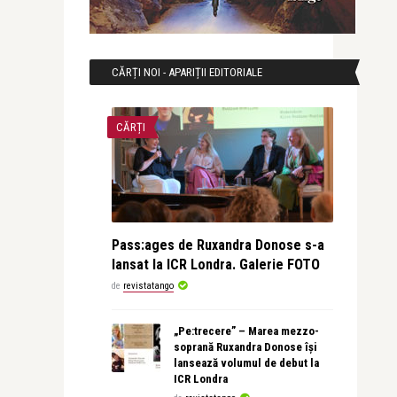
CĂRȚI NOI - APARIȚII EDITORIALE
CĂRȚI
Pass:ages de Ruxandra Donose s-a
lansat la ICR Londra. Galerie FOTO
de
revistatango
„Pe:trecere” – Marea mezzo-
soprană Ruxandra Donose își
lansează volumul de debut la
ICR Londra