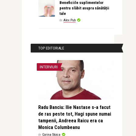
Beneficiile suplimentelor
pentru slăbit asupra sănătății
tale
de
Alex Pub
TOP EDITORIALE
INTERVIURI
Radu Banciu: Ilie Nastase s-a facut
de ras peste tot, Hagi spune numai
tampenii, Andreea Raicu era ca
Monica Columbeanu
de
Corina Stoica