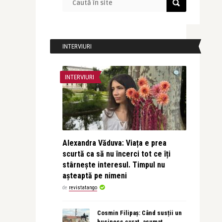
INTERVIURI
INTERVIURI
Alexandra Văduva: Viața e prea
scurtă ca să nu încerci tot ce îți
stârnește interesul. Timpul nu
așteaptă pe nimeni
de
revistatango
Cosmin Filipaș: Când susții un
business curat, asumat,