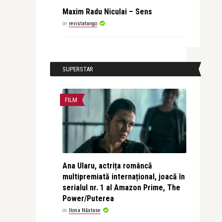
Maxim Radu Niculai – Sens
de
revistatango
SUPERSTAR
FILM
Ana Ularu, actrița româncă
multipremiată internațional, joacă în
serialul nr. 1 al Amazon Prime, The
Power/Puterea
de
Ilona Năstase