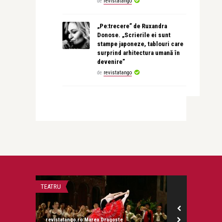
de
revistatango
„Pe:trecere” de Ruxandra
Donose. „Scrierile ei sunt
stampe japoneze, tablouri care
surprind arhitectura umană în
devenire”
de
revistatango
TEATRU
MONEYCHAT
revistatango.ro Marea Dragoste
Alice Năstase B