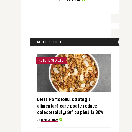
de
Irina Botezatu
RETETE SI DIETE
RETETE SI DIETE
Dieta Portofoliu, strategia
alimentară care poate reduce
colesterolul „rău” cu până la 30%
de
revistatango