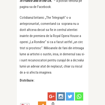
in France and in the UK.”
– a postat tenorul pe
pagina sa de Facebook.
Cotidianul britanic „The Telegraph“ s-a
antepronuntat, comentand ca soprana nu a
dorit altceva decat sa fie in centrul atentiei
inainte de premiera de la Royal Opera House a
operei „La Rondine“ si ca a facut astfel „un circ
trist si prostesc“. Milioanele de fani din intreaga
lume ai artistei o sustin, insa, in demersul sau si-
i sunt recunoscatori pentru curajul de a dezvalui
lumii un adevar atat de neplacut, chiar cu riscul
de a-si afecta imaginea.
Distribuie:
0