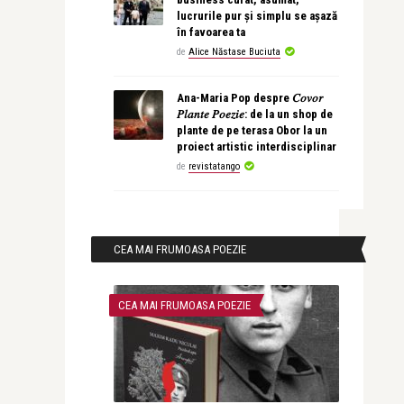
lucrurile pur și simplu se așază
în favoarea ta
de
Alice Năstase Buciuta
Ana-Maria Pop despre 𝐶𝑜𝑣𝑜𝑟
𝑃𝑙𝑎𝑛𝑡𝑒 𝑃𝑜𝑒𝑧𝑖𝑒: de la un shop de
plante de pe terasa Obor la un
proiect artistic interdisciplinar
de
revistatango
CEA MAI FRUMOASA POEZIE
CEA MAI FRUMOASA POEZIE