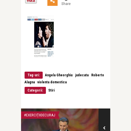
Share
·
·
Tag-uri:
Angela Gheorghiu
judecata
Roberto
·
Alagna
violenta domestica
Categorii:
Stiri
#EXERCIȚIIDECURAJ
LIFE