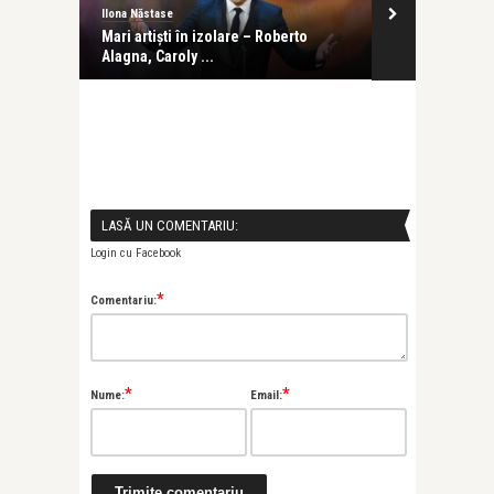
Ilona Năstase
revistatango
panie
Mari artiști în izolare – Roberto
Bright Sky Ro
Alagna, Caroly ...
sprijinul v ...
LASĂ UN COMENTARIU:
Login cu Facebook
*
Comentariu:
*
*
Nume:
Email: