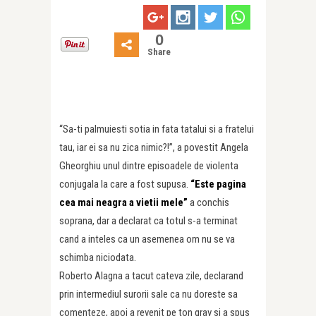
0
Share
“Sa-ti palmuiesti sotia in fata tatalui si a fratelui
tau, iar ei sa nu zica nimic?!”, a povestit Angela
Gheorghiu unul dintre episoadele de violenta
conjugala la care a fost supusa.
“Este pagina
cea mai neagra a vietii mele”
a conchis
soprana, dar a declarat ca totul s-a terminat
cand a inteles ca un asemenea om nu se va
schimba niciodata.
Roberto Alagna a tacut cateva zile, declarand
prin intermediul surorii sale ca nu doreste sa
comenteze, apoi a revenit pe ton grav si a spus