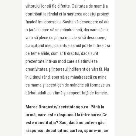
viitorului lor să fie diferite. Calitatea de mamă a
contribuit la rândul ei la naşterea acestui proiect
fiindcă îmi doresc ca Sasha să descopere că are
o ţară cu care să se mândrească, din care să nu
vrea să plece cu prima ocazie şi să descopere,
cu ajutorul meu, că entuziasmul poate fi trezit şi
de teme aride, cum ar fi dreptul, dacă sunt
prezentate într-un mod care să stimuleze
creativitatea şi interesul indiferent de vârstă. Nu
în ultimul rând, sper să se mândrească cu mine
ca mama şi acest gen de mândrie să formeze un
bărbat adult cu stimă şi respect faţă de femeie.
Marea Dragoste/ revistatango.ro: Până la
urmă, care este răspunsul la întrebarea Ce
este constituţia? Sau, dacă nu putem găsi
răspunsul decât citind cartea, spune-mi ce