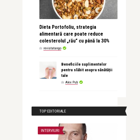
Dieta Portofoliu, strategia
alimentară care poate reduce
colesterolul „rău” cu până la 30%
de
revistatango
Beneficiile suplimentelor
pentru slăbit asupra sănătății
tale
de
Alex Pub
TOP EDITORIALE
INTERVIURI