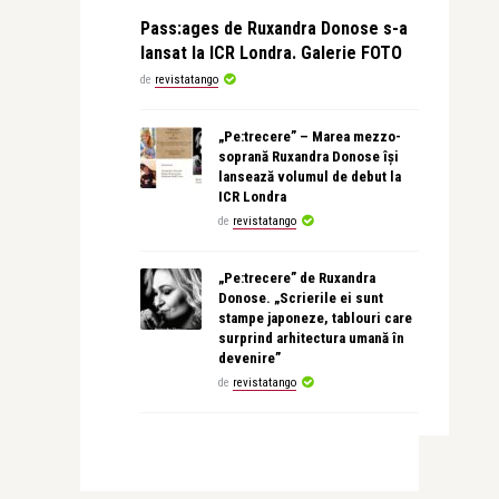
Pass:ages de Ruxandra Donose s-a
lansat la ICR Londra. Galerie FOTO
de
revistatango
„Pe:trecere” – Marea mezzo-
soprană Ruxandra Donose își
lansează volumul de debut la
ICR Londra
de
revistatango
„Pe:trecere” de Ruxandra
Donose. „Scrierile ei sunt
stampe japoneze, tablouri care
surprind arhitectura umană în
devenire”
de
revistatango