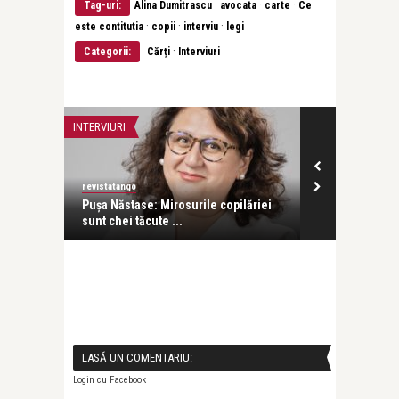
·
·
·
Tag-uri:
Alina Dumitrascu
avocata
carte
Ce
·
·
·
este contitutia
copii
interviu
legi
·
Categorii:
Cărți
Interviuri
INTERVIURI
CĂRȚI
revistatango
revistatango
a scurtă
Pușa Năstase: Mirosurile copilăriei
Pass:ages de
sunt chei tăcute ...
lansat la ICR 
LASĂ UN COMENTARIU:
Login cu Facebook