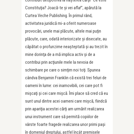
contribuit deopotrivă la naşterea cărţii “Ce este
Constituţia? Joacă-te şi vei afla!”, apărută la
Curtea Veche Publishing. În primul rând,
activitatea juridică mi-a oferit numeroase
provocări, unele mai plăcute, altele mai puţin
plăcute, care, odată interiorizate şi disecate, au
căpătat o profunzime neaşteptată şi au trezit în
mine dorinţa de a mă implica activ şi de a
contribui prin acţiunile mele la nevoia de
schimbare pe care o simţim noi toţi. Spunea
cândva Benjamin Franklin că există trei feluri de
oameni în lume: cei inamovibili, cei care pot fi
mişcaţi şi cei care mişcă. Îmi place să cred că eu
sunt unul dintre acei oameni care mişcă, fiindcă
prin apariţia acestei cărţi am urmărit realizarea
unui instrument care să permită copiilor de
vârste foarte fragede realizarea unor primi paşi
în domeniul dreptului, astfel încât premisele