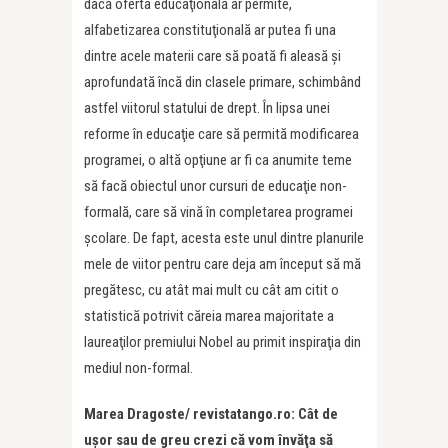
dacă oferta educaţională ar permite,
alfabetizarea constituţională ar putea fi una
dintre acele materii care să poată fi aleasă şi
aprofundată încă din clasele primare, schimbând
astfel viitorul statului de drept. În lipsa unei
reforme în educaţie care să permită modificarea
programei, o altă opţiune ar fi ca anumite teme
să facă obiectul unor cursuri de educaţie non-
formală, care să vină în completarea programei
şcolare. De fapt, acesta este unul dintre planurile
mele de viitor pentru care deja am început să mă
pregătesc, cu atât mai mult cu cât am citit o
statistică potrivit căreia marea majoritate a
laureaţilor premiului Nobel au primit inspiraţia din
mediul non-formal.
Marea Dragoste/ revistatango.ro: Cât de
uşor sau de greu crezi că vom învăţa să