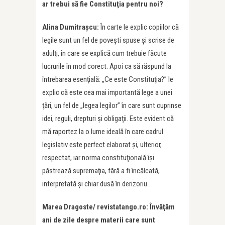
ar trebui să fie Constituţia pentru noi?
Alina Dumitraşcu:
În carte le explic copiilor că
legile sunt un fel de poveşti spuse şi scrise de
adulţi, în care se explică cum trebuie făcute
lucrurile în mod corect. Apoi ca să răspund la
întrebarea esenţială: „Ce este Constituţia?” le
explic că este cea mai importantă lege a unei
ţări, un fel de „legea legilor” în care sunt cuprinse
idei, reguli, drepturi şi obligaţii. Este evident că
mă raportez la o lume ideală în care cadrul
legislativ este perfect elaborat şi, ulterior,
respectat, iar norma constituţională îşi
păstrează supremaţia, fără a fi încălcată,
interpretată şi chiar dusă în derizoriu.
Marea Dragoste/ revistatango.ro: Învăţăm
ani de zile despre materii care sunt