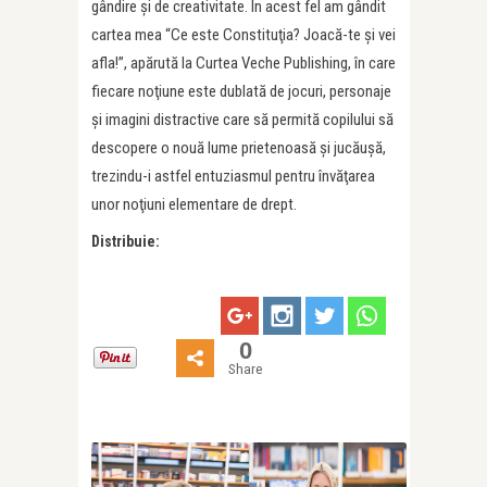
gândire şi de creativitate. În acest fel am gândit
cartea mea “Ce este Constituţia? Joacă-te şi vei
afla!”, apărută la Curtea Veche Publishing, în care
fiecare noţiune este dublată de jocuri, personaje
şi imagini distractive care să permită copilului să
descopere o nouă lume prietenoasă şi jucăuşă,
trezindu-i astfel entuziasmul pentru învăţarea
unor noţiuni elementare de drept.
Distribuie:
0
Share