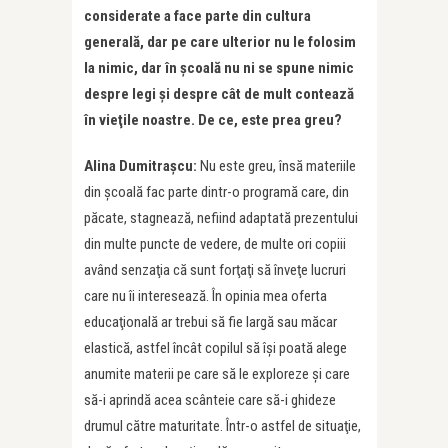
considerate a face parte din cultura
generală, dar pe care ulterior nu le folosim
la nimic, dar în şcoală nu ni se spune nimic
despre legi şi despre cât de mult contează
în vieţile noastre. De ce, este prea greu?
Alina Dumitraşcu:
Nu este greu, însă materiile
din şcoală fac parte dintr-o programă care, din
păcate, stagnează, nefiind adaptată prezentului
din multe puncte de vedere, de multe ori copiii
având senzaţia că sunt forţaţi să înveţe lucruri
care nu îi interesează. În opinia mea oferta
educaţională ar trebui să fie largă sau măcar
elastică, astfel încât copilul să îşi poată alege
anumite materii pe care să le exploreze şi care
să-i aprindă acea scânteie care să-i ghideze
drumul către maturitate. Într-o astfel de situaţie,