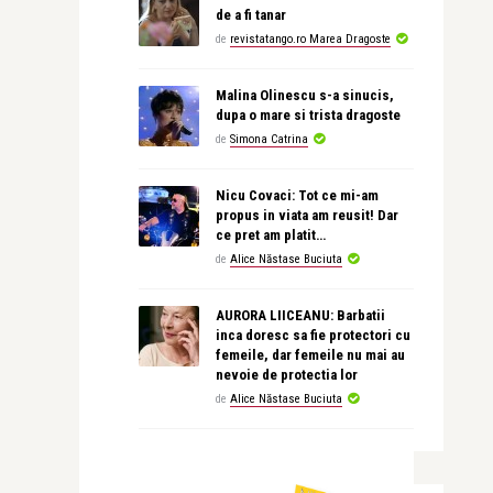
de a fi tanar
de
revistatango.ro Marea Dragoste
Malina Olinescu s-a sinucis,
dupa o mare si trista dragoste
de
Simona Catrina
Nicu Covaci: Tot ce mi-am
propus in viata am reusit! Dar
ce pret am platit…
de
Alice Năstase Buciuta
AURORA LIICEANU: Barbatii
inca doresc sa fie protectori cu
femeile, dar femeile nu mai au
nevoie de protectia lor
de
Alice Năstase Buciuta