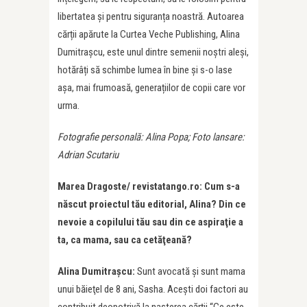
libertatea și pentru siguranța noastră. Autoarea
cărții apărute la Curtea Veche Publishing, Alina
Dumitrașcu, este unul dintre semenii noștri aleși,
hotărâți să schimbe lumea în bine și s-o lase
așa, mai frumoasă, generațiilor de copii care vor
urma.
Fotografie personală: Alina Popa; Foto lansare:
Adrian Scutariu
Marea Dragoste/ revistatango.ro: Cum s-a
născut proiectul tău editorial, Alina? Din ce
nevoie a copilului tău sau din ce aspiraţie a
ta, ca mama, sau ca cetăţeană?
Alina Dumitraşcu:
Sunt avocată şi sunt mama
unui băieţel de 8 ani, Sasha. Aceşti doi factori au