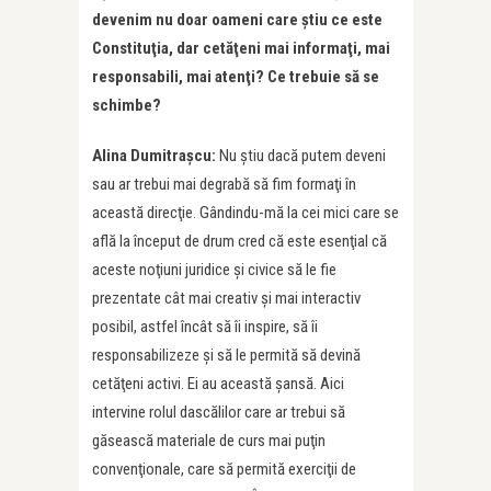
devenim nu doar oameni care ştiu ce este
Constituţia, dar cetăţeni mai informaţi, mai
responsabili, mai atenţi? Ce trebuie să se
schimbe?
Alina Dumitraşcu:
Nu ştiu dacă putem deveni
sau ar trebui mai degrabă să fim formaţi în
această direcţie. Gândindu-mă la cei mici care se
află la început de drum cred că este esenţial că
aceste noţiuni juridice şi civice să le fie
prezentate cât mai creativ şi mai interactiv
posibil, astfel încât să îi inspire, să îi
responsabilizeze şi să le permită să devină
cetăţeni activi. Ei au această şansă. Aici
intervine rolul dascălilor care ar trebui să
găsească materiale de curs mai puţin
convenţionale, care să permită exerciţii de