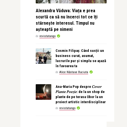
Alexandra Văduva: Viața e prea
scurtă ca să nu încerci tot ce îți
stârnește interesul. Timpul nu
așteaptă pe nimeni
de
revistatango
Cosmin Filipaș: Când susții un
business curat, asumat,
lucrurile pur și simplu se așază
în favoarea ta
de
Alice Năstase Buciuta
Ana-Maria Pop despre 𝐶𝑜𝑣𝑜𝑟
𝑃𝑙𝑎𝑛𝑡𝑒 𝑃𝑜𝑒𝑧𝑖𝑒: de la un shop de
plante de pe terasa Obor la un
proiect artistic interdisciplinar
de
revistatango