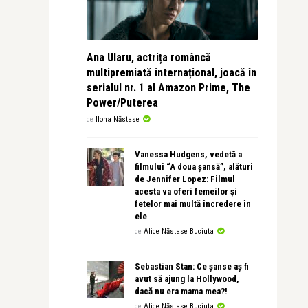
Ana Ularu, actrița româncă
multipremiată internațional, joacă în
serialul nr. 1 al Amazon Prime, The
Power/Puterea
de
Ilona Năstase
Vanessa Hudgens, vedetă a
filmului “A doua șansă”, alături
de Jennifer Lopez: Filmul
acesta va oferi femeilor și
fetelor mai multă încredere în
ele
de
Alice Năstase Buciuta
Sebastian Stan: Ce șanse aș fi
avut să ajung la Hollywood,
dacă nu era mama mea?!
de
Alice Năstase Buciuta