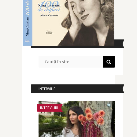
CAUTĂ ÎN SITE
INTERVIURI
INTERVIURI