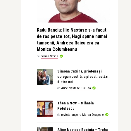
Radu Banciu: Ilie Nastase s-a facut
de ras peste tot, Hagi spune numai
tampenii, Andreea Raicu era ca
Monica Columbeanu
de
Corina Stoica
Simona Catrina, prietena și
colega noastră, a plecat, astăzi,
dintre noi
de
Alice Năstase Buciuta
Then & Now – Mihaela
Radulescu
de
revistatango.ro Marea Dragoste
Alice Nastase Buciuta – Trufia