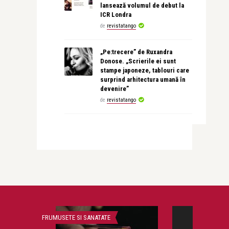
lansează volumul de debut la
ICR Londra
de
revistatango
„Pe:trecere” de Ruxandra
Donose. „Scrierile ei sunt
stampe japoneze, tablouri care
surprind arhitectura umană în
devenire”
de
revistatango
FRUMUSETE SI SANATATE
INTERVIURI