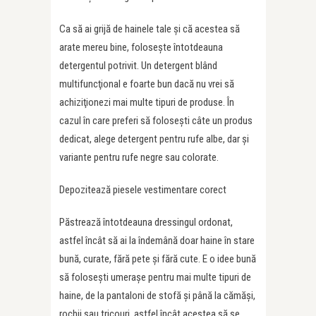
Ca să ai grijă de hainele tale şi că acestea să
arate mereu bine, foloseşte întotdeauna
detergentul potrivit. Un detergent blând
multifuncţional e foarte bun dacă nu vrei să
achiziţionezi mai multe tipuri de produse. În
cazul în care preferi să foloseşti câte un produs
dedicat, alege detergent pentru rufe albe, dar şi
variante pentru rufe negre sau colorate.
Depozitează piesele vestimentare corect
Păstrează întotdeauna dressingul ordonat,
astfel încât să ai la îndemână doar haine în stare
bună, curate, fără pete şi fără cute. E o idee bună
să foloseşti umeraşe pentru mai multe tipuri de
haine, de la pantaloni de stofă şi până la cămăşi,
rochii sau tricouri, astfel încât acestea să se