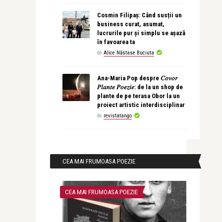
Cosmin Filipaș: Când susții un
business curat, asumat,
lucrurile pur și simplu se așază
în favoarea ta
de
Alice Năstase Buciuta
Ana-Maria Pop despre 𝐶𝑜𝑣𝑜𝑟
𝑃𝑙𝑎𝑛𝑡𝑒 𝑃𝑜𝑒𝑧𝑖𝑒: de la un shop de
plante de pe terasa Obor la un
proiect artistic interdisciplinar
de
revistatango
CEA MAI FRUMOASA POEZIE
CEA MAI FRUMOASA POEZIE