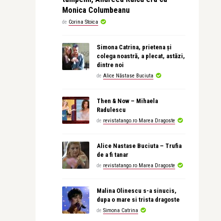
Monica Columbeanu
de
Corina Stoica
Simona Catrina, prietena și
colega noastră, a plecat, astăzi,
dintre noi
de
Alice Năstase Buciuta
Then & Now – Mihaela
Radulescu
de
revistatango.ro Marea Dragoste
Alice Nastase Buciuta – Trufia
de a fi tanar
de
revistatango.ro Marea Dragoste
Malina Olinescu s-a sinucis,
dupa o mare si trista dragoste
de
Simona Catrina