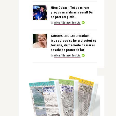
Nicu Covaci: Tot ce mi-am
propus in viata am reusit! Dar
ce pret am platit…
de
Alice Năstase Buciuta
AURORA LIICEANU: Barbatii
inca doresc sa fie protectori cu
femeile, dar femeile nu mai au
nevoie de protectia lor
de
Alice Năstase Buciuta