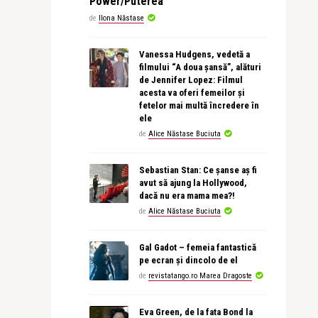
Power/Puterea
de
Ilona Năstase
Vanessa Hudgens, vedetă a
filmului “A doua șansă”, alături
de Jennifer Lopez: Filmul
acesta va oferi femeilor și
fetelor mai multă încredere în
ele
de
Alice Năstase Buciuta
Sebastian Stan: Ce șanse aș fi
avut să ajung la Hollywood,
dacă nu era mama mea?!
de
Alice Năstase Buciuta
Gal Gadot – femeia fantastică
pe ecran și dincolo de el
de
revistatango.ro Marea Dragoste
Eva Green, de la fata Bond la