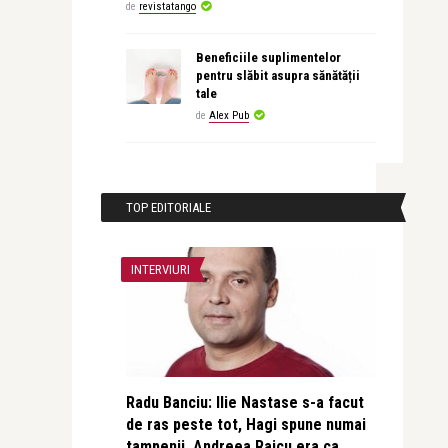
de
revistatango
Beneficiile suplimentelor
pentru slăbit asupra sănătății
tale
de
Alex Pub
TOP EDITORIALE
INTERVIURI
Radu Banciu: Ilie Nastase s-a facut
de ras peste tot, Hagi spune numai
tampenii, Andreea Raicu era ca