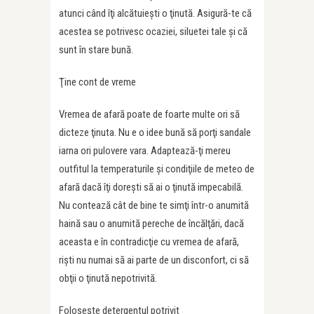
atunci când îţi alcătuieşti o ţinută. Asigură-te că
acestea se potrivesc ocaziei, siluetei tale şi că
sunt în stare bună.
Ţine cont de vreme
Vremea de afară poate de foarte multe ori să
dicteze ţinuta. Nu e o idee bună să porţi sandale
iarna ori pulovere vara. Adaptează-ţi mereu
outfitul la temperaturile şi condiţiile de meteo de
afară dacă îţi doreşti să ai o ţinută impecabilă.
Nu contează cât de bine te simţi într-o anumită
haină sau o anumită pereche de încălţări, dacă
aceasta e în contradicţie cu vremea de afară,
rişti nu numai să ai parte de un disconfort, ci să
obţii o ţinută nepotrivită.
Foloseşte detergentul potrivit