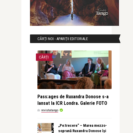
CĂRȚI NOI - APARIȚII EDITORIALE
CĂRȚI
Pass:ages de Ruxandra Donose s-a
lansat la ICR Londra. Galerie FOTO
de
revistatango
„Pe:trecere” – Marea mezzo-
soprană Ruxandra Donose își