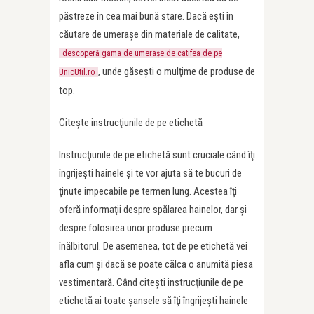
păstreze în cea mai bună stare. Dacă eşti în
căutare de umeraşe din materiale de calitate,
descoperă gama de umeraşe de catifea de pe
, unde găseşti o mulţime de produse de
UnicUtil.ro
top.
Citeşte instrucţiunile de pe etichetă
Instrucţiunile de pe etichetă sunt cruciale când îţi
îngrijeşti hainele şi te vor ajuta să te bucuri de
ţinute impecabile pe termen lung. Acestea îţi
oferă informaţii despre spălarea hainelor, dar şi
despre folosirea unor produse precum
înălbitorul. De asemenea, tot de pe etichetă vei
afla cum şi dacă se poate călca o anumită piesa
vestimentară. Când citeşti instrucţiunile de pe
etichetă ai toate şansele să îţi îngrijeşti hainele