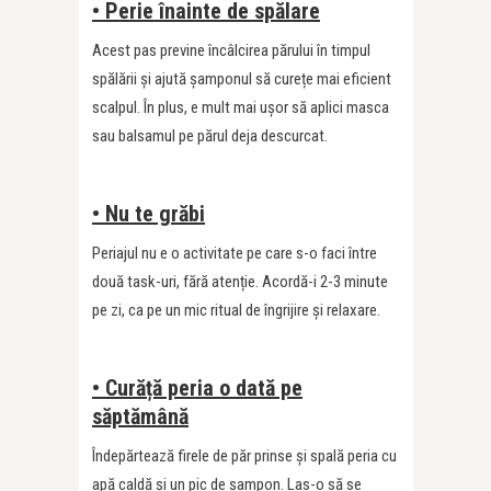
• Perie înainte de spălare
Acest pas previne încâlcirea părului în timpul
spălării și ajută șamponul să curețe mai eficient
scalpul. În plus, e mult mai ușor să aplici masca
sau balsamul pe părul deja descurcat.
• Nu te grăbi
Periajul nu e o activitate pe care s-o faci între
două task-uri, fără atenție. Acordă-i 2-3 minute
pe zi, ca pe un mic ritual de îngrijire și relaxare.
• Curăță peria o dată pe
săptămână
Îndepărtează firele de păr prinse și spală peria cu
apă caldă și un pic de șampon. Las-o să se