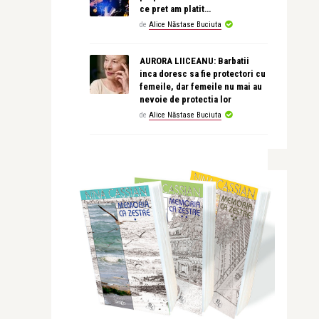
ce pret am platit…
de
Alice Năstase Buciuta
AURORA LIICEANU: Barbatii
inca doresc sa fie protectori cu
femeile, dar femeile nu mai au
nevoie de protectia lor
de
Alice Năstase Buciuta