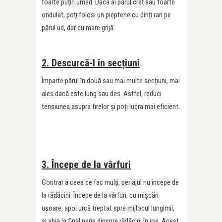
foarte puțin umed. Dacă ai părul creț sau foarte
ondulat, poți folosi un pieptene cu dinți rari pe
părul ud, dar cu mare grijă.
2. Descurcă-l în secțiuni
Împarte părul în două sau mai multe secțiuni, mai
ales dacă este lung sau des. Astfel, reduci
tensiunea asupra firelor și poți lucra mai eficient.
3. Începe de la vârfuri
Contrar a ceea ce fac mulți, periajul nu începe de
la rădăcini. Începe de la vârfuri, cu mișcări
ușoare, apoi urcă treptat spre mijlocul lungimii,
și abia la final perie dinspre rădăcini în jos. Acest