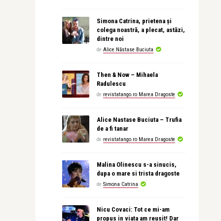
Simona Catrina, prietena și
colega noastră, a plecat, astăzi,
dintre noi
de
Alice Năstase Buciuta
Then & Now – Mihaela
Radulescu
de
revistatango.ro Marea Dragoste
Alice Nastase Buciuta – Trufia
de a fi tanar
de
revistatango.ro Marea Dragoste
Malina Olinescu s-a sinucis,
dupa o mare si trista dragoste
de
Simona Catrina
Nicu Covaci: Tot ce mi-am
propus in viata am reusit! Dar