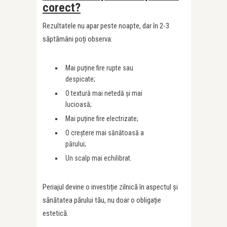
corect?
Rezultatele nu apar peste noapte, dar în 2-3
săptămâni poți observa:
Mai puține fire rupte sau
despicate;
O textură mai netedă și mai
lucioasă;
Mai puține fire electrizate;
O creștere mai sănătoasă a
părului;
Un scalp mai echilibrat.
Periajul devine o investiție zilnică în aspectul și
sănătatea părului tău, nu doar o obligație
estetică.