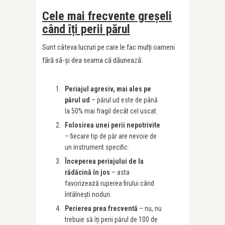
Cele mai frecvente greșeli
când îți perii părul
Sunt câteva lucruri pe care le fac mulți oameni
fără să-și dea seama că dăunează:
Periajul agresiv, mai ales pe
părul ud
– părul ud este de până
la 50% mai fragil decât cel uscat.
Folosirea unei perii nepotrivite
– fiecare tip de păr are nevoie de
un instrument specific.
Începerea periajului de la
rădăcină în jos
– asta
favorizează ruperea firului când
întâlnești noduri.
Perierea prea frecventă
– nu, nu
trebuie să îți perii părul de 100 de