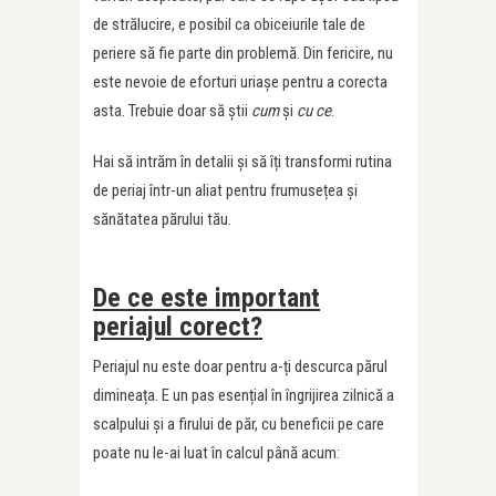
de strălucire, e posibil ca obiceiurile tale de
periere să fie parte din problemă. Din fericire, nu
este nevoie de eforturi uriașe pentru a corecta
asta. Trebuie doar să știi
cum
și
cu ce
.
Hai să intrăm în detalii și să îți transformi rutina
de periaj într-un aliat pentru frumusețea și
sănătatea părului tău.
De ce este important
periajul corect?
Periajul nu este doar pentru a-ți descurca părul
dimineața. E un pas esențial în îngrijirea zilnică a
scalpului și a firului de păr, cu beneficii pe care
poate nu le-ai luat în calcul până acum: