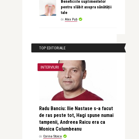
Beneficiile suplimentelor
pentru slăbit asupra sănătății
tale
de
Alex Pub
TOP EDITORIALE
INTERVIURI
Radu Banciu: Ilie Nastase s-a facut
de ras peste tot, Hagi spune numai
tampenii, Andreea Raicu era ca
Monica Columbeanu
de
Corina Stoica