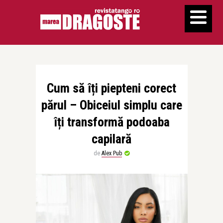
Cum să îți piepteni corect
părul – Obiceiul simplu care
îți transformă podoaba
capilară
de
Alex Pub