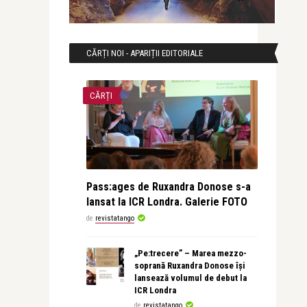
CĂRȚI NOI - APARIȚII EDITORIALE
CĂRȚI
Pass:ages de Ruxandra Donose s-a
lansat la ICR Londra. Galerie FOTO
de
revistatango
„Pe:trecere” – Marea mezzo-
soprană Ruxandra Donose își
lansează volumul de debut la
ICR Londra
de
revistatango