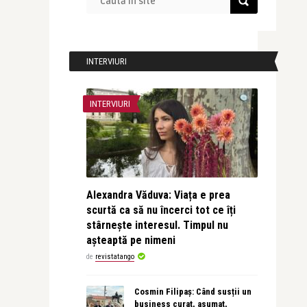
INTERVIURI
INTERVIURI
Alexandra Văduva: Viața e prea
scurtă ca să nu încerci tot ce îți
stârnește interesul. Timpul nu
așteaptă pe nimeni
de
revistatango
Cosmin Filipaș: Când susții un
business curat, asumat,