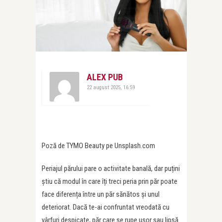
ALEX PUB
22 august 2025, 16:59
Poză de TYMO Beauty pe Unsplash.com
Periajul părului pare o activitate banală, dar puțini
știu că modul în care îți treci peria prin păr poate
face diferența între un păr sănătos și unul
deteriorat. Dacă te-ai confruntat vreodată cu
vârfuri despicate, păr care se rupe ușor sau lipsă