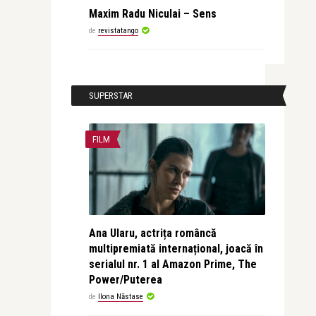
Maxim Radu Niculai – Sens
de
revistatango
SUPERSTAR
FILM
Ana Ularu, actrița româncă
multipremiată internațional, joacă în
serialul nr. 1 al Amazon Prime, The
Power/Puterea
de
Ilona Năstase