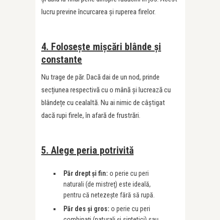
lucru previne încurcarea și ruperea firelor.
4. Folosește mișcări blânde și
constante
Nu trage de păr. Dacă dai de un nod, prinde
secțiunea respectivă cu o mână și lucrează cu
blândețe cu cealaltă. Nu ai nimic de câștigat
dacă rupi firele, în afară de frustrări.
5. Alege peria potrivită
Păr drept și fin:
o perie cu peri
naturali (de mistreț) este ideală,
pentru că netezește fără să rupă.
Păr des și gros:
o perie cu peri
combinați (naturali și sintetici) sau