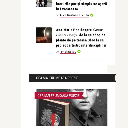
lucrurile pur și simplu se așază
în favoarea ta
de
Alice Năstase Buciuta
Ana-Maria Pop despre 𝐶𝑜𝑣𝑜𝑟
𝑃𝑙𝑎𝑛𝑡𝑒 𝑃𝑜𝑒𝑧𝑖𝑒: de la un shop de
plante de pe terasa Obor la un
proiect artistic interdisciplinar
de
revistatango
CEA MAI FRUMOASA POEZIE
CEA MAI FRUMOASA POEZIE