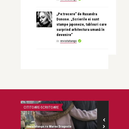
„Pe:trecere” de Ruxandra
Donose. „Scrierile ei sunt
stampe japoneze, tablouri care
surprind arhitectura umană în
devenire”
de
revistatango
LIFE
STIRI
revistatango
revistatango.ro