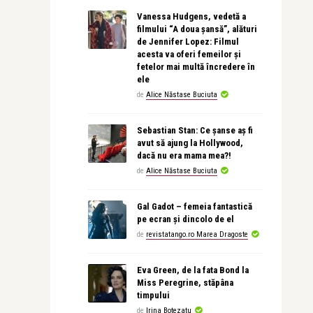
Vanessa Hudgens, vedetă a
filmului “A doua șansă”, alături
de Jennifer Lopez: Filmul
acesta va oferi femeilor și
fetelor mai multă încredere în
ele
de
Alice Năstase Buciuta
Sebastian Stan: Ce șanse aș fi
avut să ajung la Hollywood,
dacă nu era mama mea?!
de
Alice Năstase Buciuta
Gal Gadot – femeia fantastică
pe ecran și dincolo de el
de
revistatango.ro Marea Dragoste
Eva Green, de la fata Bond la
Miss Peregrine, stăpâna
timpului
de
Irina Botezatu