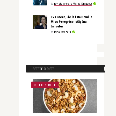
de
revistatango.ro Marea Dragoste
Eva Green, de la fata Bond la
Miss Peregrine, stăpâna
timpului
de
Irina Botezatu
RETETE SI DIETE
RETETE SI DIETE