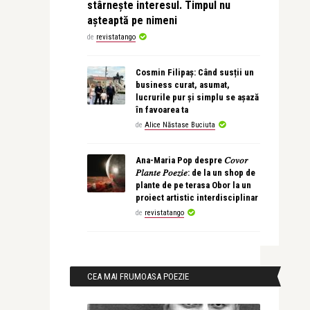
stârnește interesul. Timpul nu
așteaptă pe nimeni
de
revistatango
Cosmin Filipaș: Când susții un
business curat, asumat,
lucrurile pur și simplu se așază
în favoarea ta
de
Alice Năstase Buciuta
Ana-Maria Pop despre 𝐶𝑜𝑣𝑜𝑟
𝑃𝑙𝑎𝑛𝑡𝑒 𝑃𝑜𝑒𝑧𝑖𝑒: de la un shop de
plante de pe terasa Obor la un
proiect artistic interdisciplinar
de
revistatango
CEA MAI FRUMOASA POEZIE