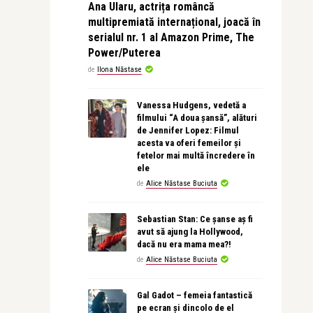
Ana Ularu, actrița româncă
multipremiată internațional, joacă în
serialul nr. 1 al Amazon Prime, The
Power/Puterea
de
Ilona Năstase
Vanessa Hudgens, vedetă a
filmului “A doua șansă”, alături
de Jennifer Lopez: Filmul
acesta va oferi femeilor și
fetelor mai multă încredere în
ele
de
Alice Năstase Buciuta
Sebastian Stan: Ce șanse aș fi
avut să ajung la Hollywood,
dacă nu era mama mea?!
de
Alice Năstase Buciuta
Gal Gadot – femeia fantastică
pe ecran și dincolo de el