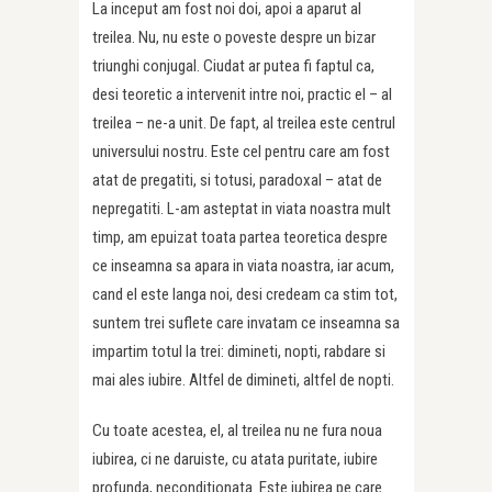
La inceput am fost noi doi, apoi a aparut al
treilea. Nu, nu este o poveste despre un bizar
triunghi conjugal. Ciudat ar putea fi faptul ca,
desi teoretic a intervenit intre noi, practic el – al
treilea – ne-a unit. De fapt, al treilea este centrul
universului nostru. Este cel pentru care am fost
atat de pregatiti, si totusi, paradoxal – atat de
nepregatiti. L-am asteptat in viata noastra mult
timp, am epuizat toata partea teoretica despre
ce inseamna sa apara in viata noastra, iar acum,
cand el este langa noi, desi credeam ca stim tot,
suntem trei suflete care invatam ce inseamna sa
impartim totul la trei: dimineti, nopti, rabdare si
mai ales iubire. Altfel de dimineti, altfel de nopti.
Cu toate acestea, el, al treilea nu ne fura noua
iubirea, ci ne daruiste, cu atata puritate, iubire
profunda, neconditionata. Este iubirea pe care