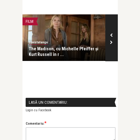
FILM
LIFE
revistatango
revistatango
The Madison, cu Michelle Pfeiffer și
Ela Crăciun, î
Kurt Russell în r ...
emoții și pr ..
LASĂ UN COMENTARIU:
Login cu Facebook
*
Comentariu: