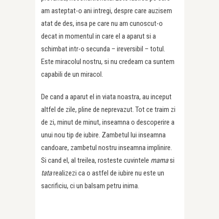
am asteptat-o ani intregi, despre care auzisem
atat de des, insa pe care nu am cunoscut-o
decat in momentul in care el a aparut si a
schimbat intr-o secunda – ireversibil – totul.
Este miracolul nostru, si nu credeam ca suntem
capabili de un miracol.
De cand a aparut el in viata noastra, au inceput
altfel de zile, pline de neprevazut. Tot ce traim zi
de zi, minut de minut, inseamna o descoperire a
unui nou tip de iubire. Zambetul lui inseamna
candoare, zambetul nostru inseamna implinire.
Si cand el, al treilea, rosteste cuvintele
mama
si
tata
realizezi ca o astfel de iubire nu este un
sacrificiu, ci un balsam petru inima.