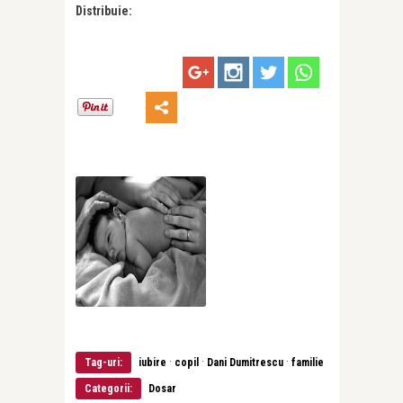
Distribuie:
·
·
·
Tag-uri:
iubire
copil
Dani Dumitrescu
familie
Categorii:
Dosar