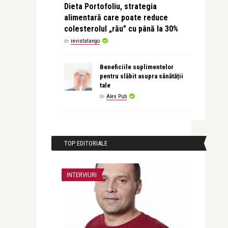
Dieta Portofoliu, strategia
alimentară care poate reduce
colesterolul „rău” cu până la 30%
de
revistatango
Beneficiile suplimentelor
pentru slăbit asupra sănătății
tale
de
Alex Pub
TOP EDITORIALE
INTERVIURI