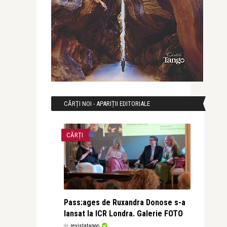
CĂRȚI NOI - APARIȚII EDITORIALE
CĂRȚI
Pass:ages de Ruxandra Donose s-a
lansat la ICR Londra. Galerie FOTO
de
revistatango