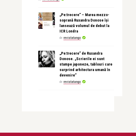
„Pe:trecere” – Marea mezzo-
soprană Ruxandra Donose își
lansează volumul de debut la
ICR Londra
de
revistatango
„Pe:trecere” de Ruxandra
Donose. „Scrierile ei sunt
stampe japoneze, tablouri care
surprind arhitectura umană în
devenire”
de
revistatango