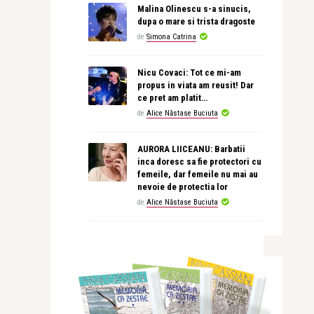
Malina Olinescu s-a sinucis,
dupa o mare si trista dragoste
de
Simona Catrina
Nicu Covaci: Tot ce mi-am
propus in viata am reusit! Dar
ce pret am platit…
de
Alice Năstase Buciuta
AURORA LIICEANU: Barbatii
inca doresc sa fie protectori cu
femeile, dar femeile nu mai au
nevoie de protectia lor
de
Alice Năstase Buciuta