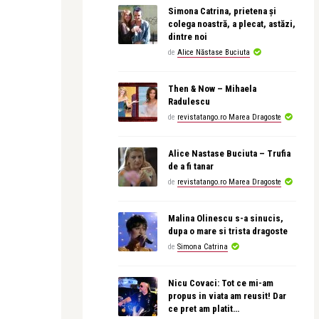
Simona Catrina, prietena și
colega noastră, a plecat, astăzi,
dintre noi
de
Alice Năstase Buciuta
Then & Now – Mihaela
Radulescu
de
revistatango.ro Marea Dragoste
Alice Nastase Buciuta – Trufia
de a fi tanar
de
revistatango.ro Marea Dragoste
Malina Olinescu s-a sinucis,
dupa o mare si trista dragoste
de
Simona Catrina
Nicu Covaci: Tot ce mi-am
propus in viata am reusit! Dar
ce pret am platit…