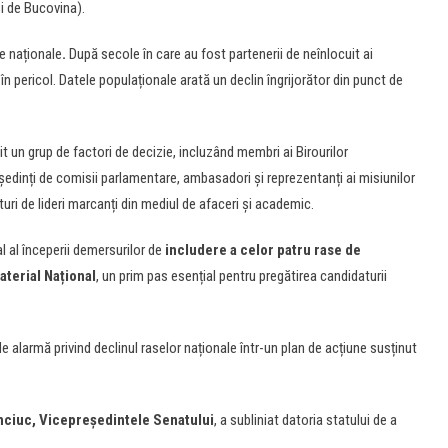
și de Bucovina).
e naționale
.
După secole în care au fost partenerii de neînlocuit ai
n pericol. Datele populaționale arată un declin îngrijorător din punct de
t un grup de factori de decizie, incluzând membri ai Birourilor
ședinți de comisii parlamentare, ambasadori și reprezentanți ai misiunilor
ături de lideri marcanți din mediul de afaceri și academic.
al al începerii demersurilor de
includere a celor patru rase de
aterial Național
, un prim pas esențial pentru pregătirea candidaturii
 alarmă privind declinul raselor naționale într-un plan de acțiune susținut
ciuc, Vicepreședintele Senatului
, a subliniat datoria statului de a