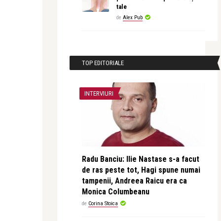
tale
de
Alex Pub
TOP EDITORIALE
INTERVIURI
Radu Banciu: Ilie Nastase s-a facut
de ras peste tot, Hagi spune numai
tampenii, Andreea Raicu era ca
Monica Columbeanu
de
Corina Stoica