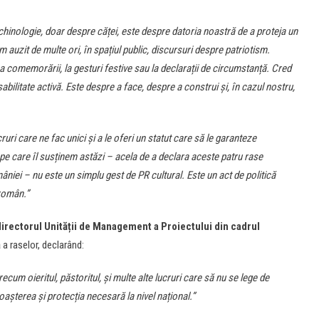
hinologie, doar despre căței, este despre datoria noastră de a proteja un
 auzit de multe ori, în spațiul public, discursuri despre patriotism.
a comemorării, la gesturi festive sau la declarații de circumstanță. Cred
bilitate activă. Este despre a face, despre a construi și, în cazul nostru,
uri care ne fac unici și a le oferi un statut care să le garanteze
pe care îl susținem astăzi – acela de a declara aceste patru rase
mâniei – nu este un simplu gest de PR cultural. Este un act de politică
 român.”
irectorul Unității de Management a Proiectului din cadrul
 a raselor, declarând:
recum oieritul, păstoritul, și multe alte lucruri care să nu se lege de
așterea și protecția necesară la nivel național.”