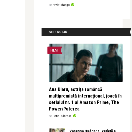
de
revistatango
SUPERSTAR
FILM
Ana Ularu, actrița româncă
multipremiată internațional, joacă în
serialul nr. 1 al Amazon Prime, The
Power/Puterea
de
Ilona Năstase
Vanessa Hudgens, vedetă a