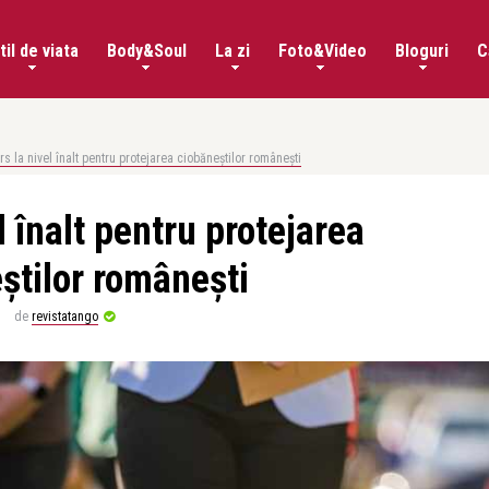
til de viata
Body&Soul
La zi
Foto&Video
Bloguri
C
s la nivel înalt pentru protejarea ciobăneștilor românești
 înalt pentru protejarea
știlor românești
de
revistatango