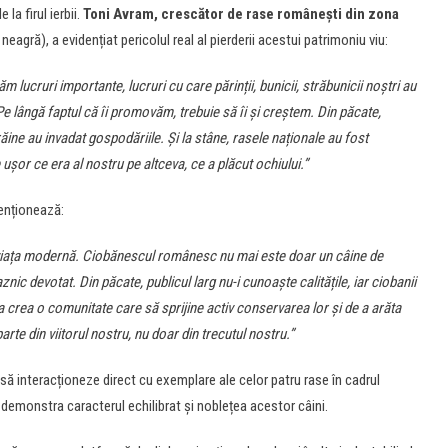
la firul ierbii.
Toni Avram, crescător de rase românești din zona
ră), a evidențiat pericolul real al pierderii acestui patrimoniu viu:
lucruri importante, lucruri cu care părinții, bunicii, străbunicii noștri au
Pe lângă faptul că îi promovăm, trebuie să îi și creștem. Din păcate,
răine au invadat gospodăriile. Și la stâne, rasele naționale au fost
 ușor ce era al nostru pe altceva, ce a plăcut ochiului.”
enționează:
în viața modernă. Ciobănescul românesc nu mai este doar un câine de
znic devotat. Din păcate, publicul larg nu-i cunoaște calitățile, iar ciobanii
 crea o comunitate care să sprijine activ conservarea lor și de a arăta
parte din viitorul nostru, nu doar din trecutul nostru.”
a să interacționeze direct cu exemplare ale celor patru rase în cadrul
demonstra caracterul echilibrat și noblețea acestor câini.