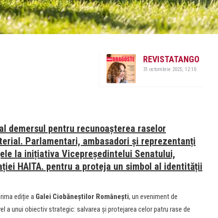
REVISTATANGO
31 octombrie 2025, 12:10
ial demersul pentru recunoașterea raselor
terial.
Parlamentari, ambasadori și reprezentanți
țele la inițiativa Vicepreședintelui Senatului,
iei HAITA. pentru a proteja un simbol al identității
rima ediție a
Galei Ciobăneștilor Românești
, un eveniment de
l a unui obiectiv strategic: salvarea și protejarea celor patru rase de