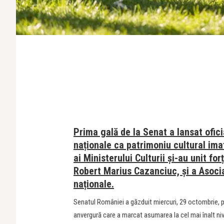
Prima gală de la Senat a lansat ofic
naționale ca patrimoniu cultural ima
ai Ministerului Culturii și-au unit for
Robert Marius Cazanciuc, și a Asociaț
naționale.
Senatul României a găzduit miercuri, 29 octombrie, p
anvergură care a marcat asumarea la cel mai înalt nive