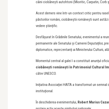
câini ciobănești autohtoni (Mioritic, Carpatin, Corb 
Acest demers vine într-un context critic pentru rasel
păstorilor români, ciobăneștii românești sunt astăzi î
vedere științific.
Desfășurat în Grădinile Senatului, evenimentul a reuni
permanente ale Senatului și Camerei Deputaților, pre
diplomatice, reprezentanți ai Ministerului Culturii, al
Momentul central al galei l-a constituit anunțul ofici
ciobănești românești în Patrimoniul Cultural Im
către UNESCO.
Inițiativa Asociației HAITA a transformat un semnal de
instituțional.
În deschiderea evenimentului,
Robert Marius Cazan
proteja activ aceste simboluri naționale: