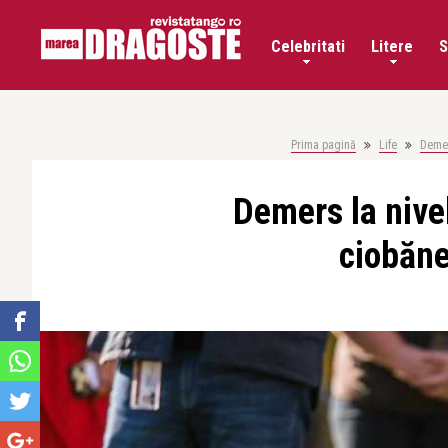
Celebritati
Litere
S
Prima pagină
Life
Demer
Demers la nivel
ciobăne