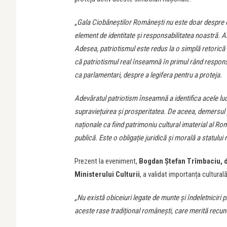
„Gala Ciobăneștilor Românești nu este doar despre c
element de identitate și responsabilitatea noastră. Am
Adesea, patriotismul este redus la o simplă retorică 
că patriotismul real înseamnă în primul rând responsa
ca parlamentari, despre a legifera pentru a proteja.
Adevăratul patriotism înseamnă a identifica acele lucr
supraviețuirea și prosperitatea. De aceea, demersul 
naționale ca fiind patrimoniu cultural imaterial al Ro
publică. Este o obligație juridică și morală a statului
Prezent la eveniment,
Bogdan Ștefan Trîmbaciu, d
Ministerului Culturii
, a validat importanța culturală
„Nu există obiceiuri legate de munte și îndeletniciri p
aceste rase tradițional românești, care merită recuno