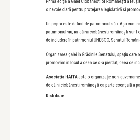
Prima ediție a Galei Ciobăneștilor Românești a reușit 
o nevoie clară pentru protejarea legislativă și promov
Un popor este definit de patrimoniul său. Așa cum ne 
patrimoniul viu, iar câinii ciobănești românești sunt 
de includere în patrimoniul UNESCO, Senatul României
Organizarea galei în Grădinile Senatului, spațiu care
promovăm în locul a ceea ce s-a pierdut, ceea ce în
Asociația HAITA
este o organizație non-guvernamen
de câini ciobănești românești ca parte esențială a pat
Distribuie: