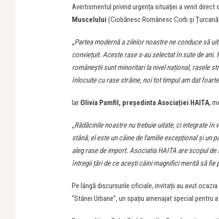
Avertismentul privind urgența situației a venit direct de 
Muscelului
(Ciobănesc Românesc Corb și Țurcană neag
„Partea modernă a zilelor noastre ne conduce să uităm 
conviețuit. Aceste rase s-au selectat în sute de ani. 
româneștii sunt minoritari la nivel național, rasele st
înlocuite cu rase străine, noi tot timpul am dat foarte
Iar
Olivia Pamfil, președinta Asociației HAITA
, m
„Rădăcinile noastre nu trebuie uitate, ci integrate 
stână; el este un câine de familie excepțional și un pa
aleg rase de import. Asociatia HAITA are scopul de a
întregii țări de ce acești câini magnifici merită să fie 
Pe lângă discursurile oficiale, invitații au avut ocazi
“Stânei Urbane”, un spațiu amenajat special pentru a 