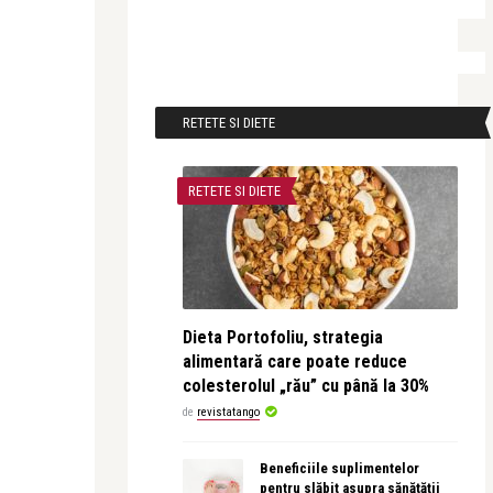
RETETE SI DIETE
RETETE SI DIETE
Dieta Portofoliu, strategia
alimentară care poate reduce
colesterolul „rău” cu până la 30%
de
revistatango
Beneficiile suplimentelor
pentru slăbit asupra sănătății