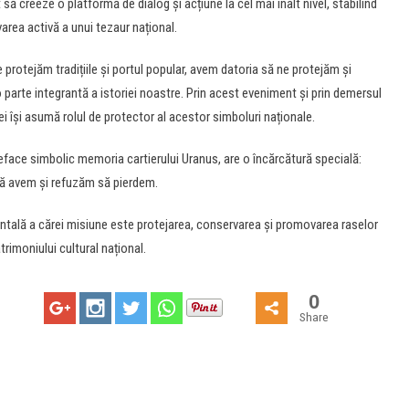
să creeze o platformă de dialog și acțiune la cel mai înalt nivel, stabilind
area activă a unui tezaur național.
protejăm tradițiile și portul popular, avem datoria să ne protejăm și
o parte integrantă a istoriei noastre. Prin acest eveniment și prin demersul
 își asumă rolul de protector al acestor simboluri naționale.
 reface simbolic memoria cartierului Uranus, are o încărcătură specială:
că avem și refuzăm să pierdem.
tală a cărei misiune este protejarea, conservarea și promovarea raselor
rimoniului cultural național.
0
Share