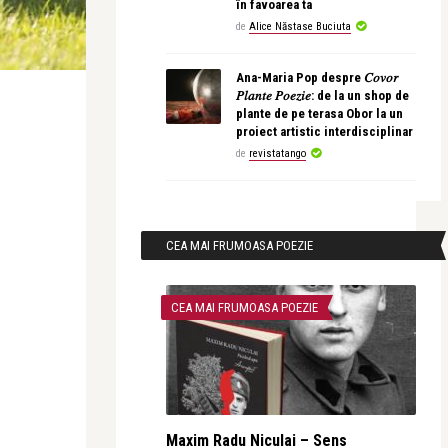
în favoarea ta
de
Alice Năstase Buciuta
Ana-Maria Pop despre 𝐶𝑜𝑣𝑜𝑟
𝑃𝑙𝑎𝑛𝑡𝑒 𝑃𝑜𝑒𝑧𝑖𝑒: de la un shop de
plante de pe terasa Obor la un
proiect artistic interdisciplinar
de
revistatango
CEA MAI FRUMOASA POEZIE
CEA MAI FRUMOASA POEZIE
Maxim Radu Niculai – Sens