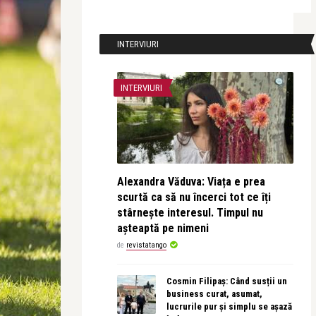
INTERVIURI
INTERVIURI
Alexandra Văduva: Viața e prea
scurtă ca să nu încerci tot ce îți
stârnește interesul. Timpul nu
așteaptă pe nimeni
de
revistatango
Cosmin Filipaș: Când susții un
business curat, asumat,
lucrurile pur și simplu se așază