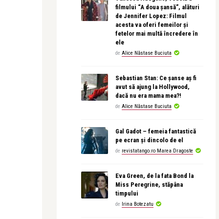
filmului “A doua șansă”, alături
de Jennifer Lopez: Filmul
acesta va oferi femeilor și
fetelor mai multă încredere în
ele
de
Alice Năstase Buciuta
Sebastian Stan: Ce șanse aș fi
avut să ajung la Hollywood,
dacă nu era mama mea?!
de
Alice Năstase Buciuta
Gal Gadot – femeia fantastică
pe ecran și dincolo de el
de
revistatango.ro Marea Dragoste
Eva Green, de la fata Bond la
Miss Peregrine, stăpâna
timpului
de
Irina Botezatu