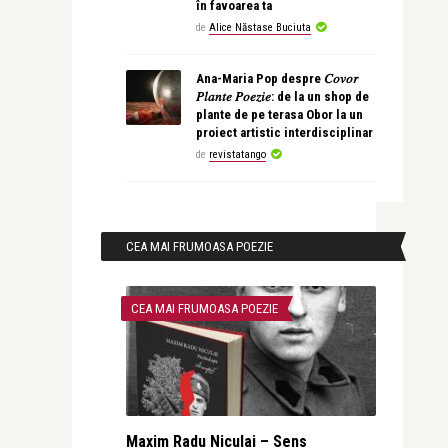
în favoarea ta
de
Alice Năstase Buciuta
Ana-Maria Pop despre 𝐶𝑜𝑣𝑜𝑟
𝑃𝑙𝑎𝑛𝑡𝑒 𝑃𝑜𝑒𝑧𝑖𝑒: de la un shop de
plante de pe terasa Obor la un
proiect artistic interdisciplinar
de
revistatango
CEA MAI FRUMOASA POEZIE
CEA MAI FRUMOASA POEZIE
Maxim Radu Niculai – Sens