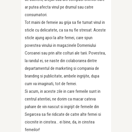
ar putea afecta vinul pe drumul sau catre
consumatori.
Tot maini de femeie au grija sa fie turnat vinul in
sticle cu delicatete, ca sa nu fie stresat. Aceste
sticle ajung apoi la alte femei, care spun
povestea vinului in magazinele Domeniului
Coroanei sau prin alte colturi ale tarii. Povestea,
la randul ei, se naste din colaborarea dintre
departamentul de marketing si compania de
branding si publicitate, ambele ingrijite, dupa
cum va imaginati, tot de femei.
Si acum, in aceste zile in care femeile sunt in
centrul atentiei, ne dorim ca macar cateva
pahare de vin nascut si ingrijit de femeile din
Segarcea sa fie ridicate de catre alte femei si
ciocnite in cinstea… ei bine, da, in cinstea
femeilor!