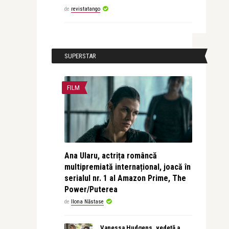
de
revistatango
SUPERSTAR
FILM
Ana Ularu, actrița româncă
multipremiată internațional, joacă în
serialul nr. 1 al Amazon Prime, The
Power/Puterea
de
Ilona Năstase
Vanessa Hudgens, vedetă a