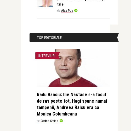
tale
de
Alex Pub
TOP EDITORIALE
INTERVIURI
Radu Banciu: Ilie Nastase s-a facut
de ras peste tot, Hagi spune numai
tampenii, Andreea Raicu era ca
Monica Columbeanu
de
Corina Stoica