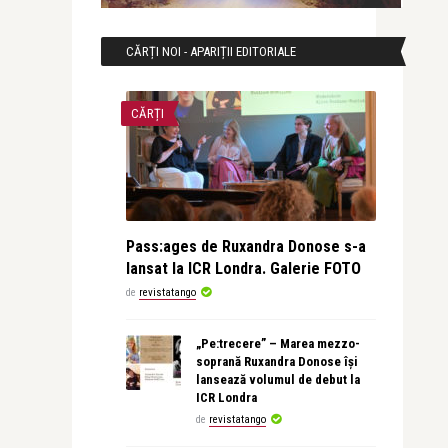
CĂRȚI NOI - APARIȚII EDITORIALE
CĂRȚI
Pass:ages de Ruxandra Donose s-a
lansat la ICR Londra. Galerie FOTO
de
revistatango
„Pe:trecere” – Marea mezzo-
soprană Ruxandra Donose își
lansează volumul de debut la
ICR Londra
de
revistatango