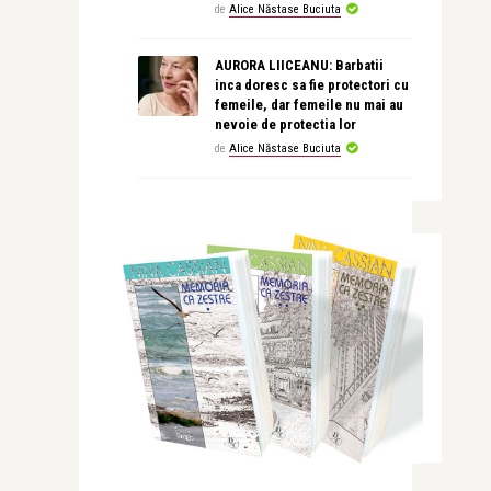
de
Alice Năstase Buciuta
AURORA LIICEANU: Barbatii
inca doresc sa fie protectori cu
femeile, dar femeile nu mai au
nevoie de protectia lor
de
Alice Năstase Buciuta