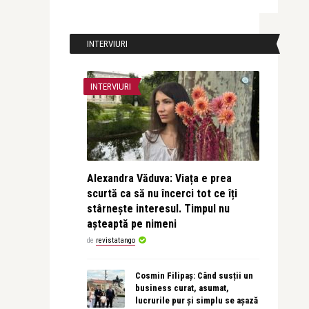
INTERVIURI
INTERVIURI
Alexandra Văduva: Viața e prea
scurtă ca să nu încerci tot ce îți
stârnește interesul. Timpul nu
așteaptă pe nimeni
de
revistatango
Cosmin Filipaș: Când susții un
business curat, asumat,
lucrurile pur și simplu se așază