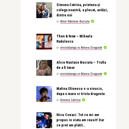
Simona Catrina, prietena și
colega noastră, a plecat, astăzi,
dintre noi
de
Alice Năstase Buciuta
Then & Now – Mihaela
Radulescu
de
revistatango.ro Marea Dragoste
Alice Nastase Buciuta – Trufia
de a fi tanar
de
revistatango.ro Marea Dragoste
Malina Olinescu s-a sinucis,
dupa o mare si trista dragoste
de
Simona Catrina
Nicu Covaci: Tot ce mi-am
propus in viata am reusit! Dar
ce pret am platit…