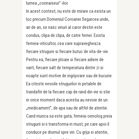
lumea „connaiseur”-ilor.
In acest context, nu este de mirare ca exista un
loc precum Domeniul Coroanei Segarcea unde,
an de an, se nasc vinuri al caror destin este
condus, clipa de clipa, de catre femei. Exista
femeia-viticultor, cea care supravegheaza
fiecare strugure si fiecare butuc de vita-de-vie.
Pentru ea, fiecare ploaie si fiecare adiere de
vant, fiecare salt de temperatura dintre zi si
noapte sunt motive de ingrijorare sau de bucurie.
Ea citeste nevoile strugurilor in petalele de
trandafiri de la fiecare cap de rand din vie si stie
in orice moment daca acestia au nevoie de un
„medicament”, de apa sau de altfel de atentie.
Cand munca sa este gata, femeia-oenolog preia
strugurii si ii transforma in must, pe care apoi il
conduce pe drumul spre vin. Cu grija si atentie,