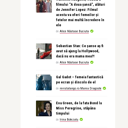
filmului “A doua șansă”, alături
de Jennifer Lopez: Filmul
acesta va oferi femeilor și
fetelor mai multă încredere în
ele
de
Alice Năstase Buciuta
Sebastian Stan: Ce șanse aș fi
avut să ajung la Hollywood,
dacă nu era mama mea?!
de
Alice Năstase Buciuta
Gal Gadot – femeia fantastică
pe ecran și dincolo de el
de
revistatango.ro Marea Dragoste
Eva Green, de la fata Bond la
Miss Peregrine, stăpâna
timpului
de
Irina Botezatu