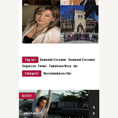
·
Tag-uri:
Domeniul Coroanei
Domeniul Coroanei
·
·
·
Segarcea
femei
Tamaioasa Roza
vin
Categorii:
Recomandarea zilei
ADVERT
LIFE
Alex Pub
revistatango