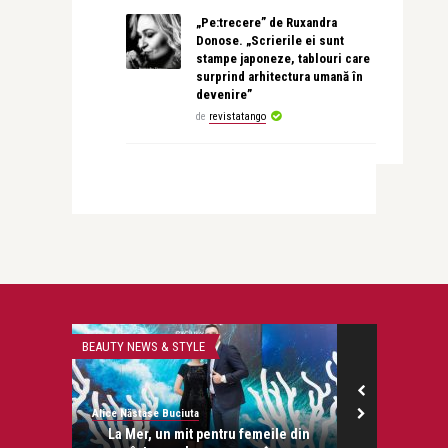
„Pe:trecere” de Ruxandra
Donose. „Scrierile ei sunt
stampe japoneze, tablouri care
surprind arhitectura umană în
devenire”
de
revistatango
BEAUTY NEWS & STYLE
LIFE
Alice Năstase Buciuta
revistatango.ro
onose.
La Mer, un mit pentru femeile din
Prima editi