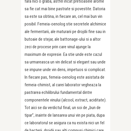
fara nici o graba, astfel incat pretioasele arome
sa fie cat mai bine pastrate si povestite. Datoria
sa este sa obtina, in fiecare an, cel mai bun vin
posibil. Femeia-oenolog stie secretele alchimice
ale fermentarii, ale maturarii pe drojdii fine sau in
butoaie de stejar, ale battonage-ului si a altor
zeci de procese prin care vinul ajunge la
maximum de expresie. Ea stie unde este cazul
sa urmareasca un vin delicat si elegant sau unde
se impune unde vin dens, impetuos si complicat.
In fiecare pas, femeia-oenolog este asistata de
femeia-chimist, al carei laborator vegheaza la
pastrarea echilibrului fundamental dintre
componentele vinului (alcool, extract, aciditate).
Tot aici se da verdictul final, un soi de „bun de
tipar”, inainte de lansarea unui vin pe piata, dupa
ce laboratorul se asigura ca nu exista nici un fel
de bacterii, drojdii sau alti compusi chimici care