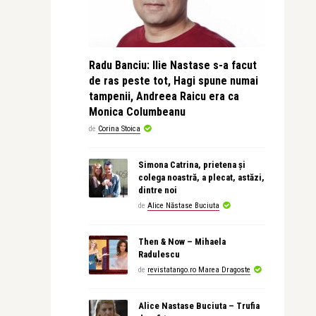
Radu Banciu: Ilie Nastase s-a facut
de ras peste tot, Hagi spune numai
tampenii, Andreea Raicu era ca
Monica Columbeanu
de
Corina Stoica
Simona Catrina, prietena și
colega noastră, a plecat, astăzi,
dintre noi
de
Alice Năstase Buciuta
Then & Now – Mihaela
Radulescu
de
revistatango.ro Marea Dragoste
Alice Nastase Buciuta – Trufia