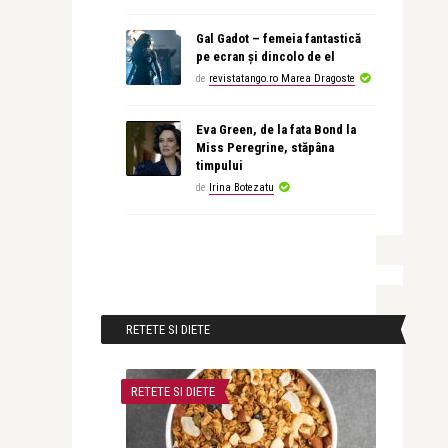
Gal Gadot – femeia fantastică
pe ecran și dincolo de el
de
revistatango.ro Marea Dragoste
Eva Green, de la fata Bond la
Miss Peregrine, stăpâna
timpului
de
Irina Botezatu
RETETE SI DIETE
RETETE SI DIETE