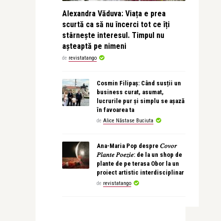
Alexandra Văduva: Viața e prea
scurtă ca să nu încerci tot ce îți
stârnește interesul. Timpul nu
așteaptă pe nimeni
de
revistatango
Cosmin Filipaș: Când susții un
business curat, asumat,
lucrurile pur și simplu se așază
în favoarea ta
de
Alice Năstase Buciuta
Ana-Maria Pop despre 𝐶𝑜𝑣𝑜𝑟
𝑃𝑙𝑎𝑛𝑡𝑒 𝑃𝑜𝑒𝑧𝑖𝑒: de la un shop de
plante de pe terasa Obor la un
proiect artistic interdisciplinar
de
revistatango