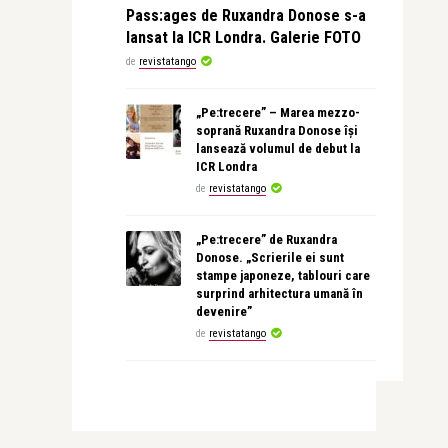
Pass:ages de Ruxandra Donose s-a
lansat la ICR Londra. Galerie FOTO
de
revistatango
„Pe:trecere” – Marea mezzo-
soprană Ruxandra Donose își
lansează volumul de debut la
ICR Londra
de
revistatango
„Pe:trecere” de Ruxandra
Donose. „Scrierile ei sunt
stampe japoneze, tablouri care
surprind arhitectura umană în
devenire”
de
revistatango