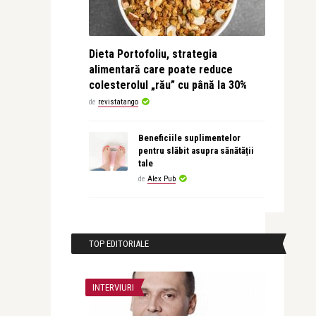
Dieta Portofoliu, strategia
alimentară care poate reduce
colesterolul „rău” cu până la 30%
de
revistatango
Beneficiile suplimentelor
pentru slăbit asupra sănătății
tale
de
Alex Pub
TOP EDITORIALE
INTERVIURI