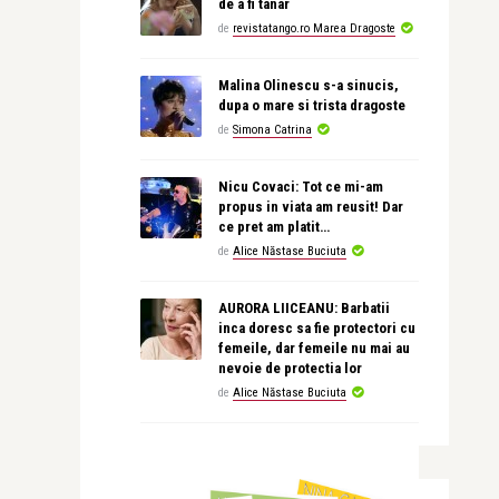
de a fi tanar
de
revistatango.ro Marea Dragoste
Malina Olinescu s-a sinucis,
dupa o mare si trista dragoste
de
Simona Catrina
Nicu Covaci: Tot ce mi-am
propus in viata am reusit! Dar
ce pret am platit…
de
Alice Năstase Buciuta
AURORA LIICEANU: Barbatii
inca doresc sa fie protectori cu
femeile, dar femeile nu mai au
nevoie de protectia lor
de
Alice Năstase Buciuta