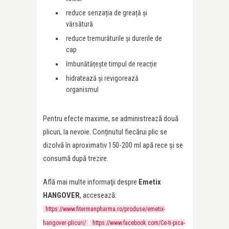
reduce senzația de greață și
vărsătură
reduce tremurăturile și durerile de
cap
îmbunătățește timpul de reacție
hidratează și revigorează
organismul
Pentru efecte maxime, se administrează două
plicuri, la nevoie. Conținutul fiecărui plic se
dizolvă în aproximativ 150-200 ml apă rece și se
consumă după trezire.
Află mai multe informaţii despre
Emetix
HANGOVER
, accesează:
https://www.fitermanpharma.ro/produse/emetix-
hangover-plicuri/
https://www.facebook.com/Ce-ti-pica-