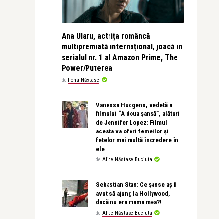
Ana Ularu, actrița româncă
multipremiată internațional, joacă în
serialul nr. 1 al Amazon Prime, The
Power/Puterea
de
Ilona Năstase
Vanessa Hudgens, vedetă a
filmului “A doua șansă”, alături
de Jennifer Lopez: Filmul
acesta va oferi femeilor și
fetelor mai multă încredere în
ele
de
Alice Năstase Buciuta
Sebastian Stan: Ce șanse aș fi
avut să ajung la Hollywood,
dacă nu era mama mea?!
de
Alice Năstase Buciuta