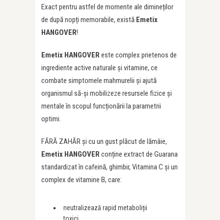
Exact pentru astfel de momente ale dimineților
de după nopți memorabile, există
Emetix
HANGOVER
!
Emetix HANGOVER
este complex prietenos de
ingrediente active naturale și vitamine, ce
combate simptomele mahmurelii și ajută
organismul să-și mobilizeze resursele fizice și
mentale în scopul funcționării la parametrii
optimi.
FĂRĂ ZAHĂR și cu un gust plăcut de lămâie,
Emetix HANGOVER
conține extract de Guarana
standardizat în cafeină, ghimbir, Vitamina C și un
complex de vitamine B, care:
neutralizează rapid metaboliții
toxici