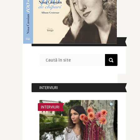
CAUTĂ ÎN SITE
INTERVIURI
INTERVIURI