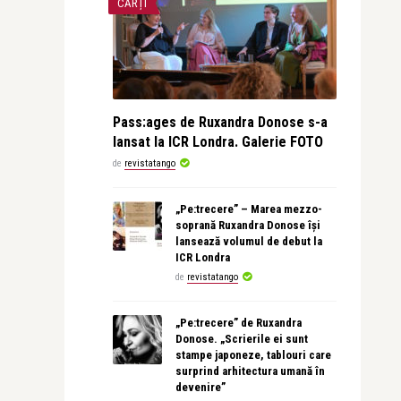
CĂRȚI
Pass:ages de Ruxandra Donose s-a
lansat la ICR Londra. Galerie FOTO
de
revistatango
„Pe:trecere” – Marea mezzo-
soprană Ruxandra Donose își
lansează volumul de debut la
ICR Londra
de
revistatango
„Pe:trecere” de Ruxandra
Donose. „Scrierile ei sunt
stampe japoneze, tablouri care
surprind arhitectura umană în
devenire”