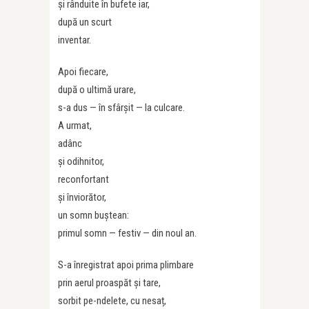
și rânduite în bufete iar,
după un scurt
inventar.
Apoi fiecare,
după o ultimă urare,
s-a dus — în sfârșit — la culcare.
A urmat,
adânc
și odihnitor,
reconfortant
și înviorător,
un somn buștean:
primul somn — festiv — din noul an.
S-a înregistrat apoi prima plimbare
prin aerul proaspăt și tare,
sorbit pe-ndelete, cu nesaț,