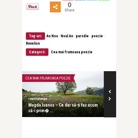
0
Share
·
·
·
·
Tag-uri:
An Nou
Noul An
parodie
poezie
Revelion
Categorii:
Cea mai frumoasa poezie
CEA MAI FRUMOASA POEZIE
CEA MAI FRUMOA
revistatango
revistatango
𝑎� ...
Magda Isanos – Ce dar să-ți fac acum
Nina Cassian 
că-i prim� ...