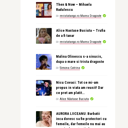
Then & Now – Mihaela
Radulescu
de
revistatango.ro Marea Dragoste
Alice Nastase Buciuta – Trufia
de a fi tanar
de
revistatango.ro Marea Dragoste
Malina Olinescu s-a sinucis,
dupa o mare si trista dragoste
de
Simona Catrina
Nicu Covaci: Tot ce mi-am
propus in viata am reusit! Dar
ce pret am platit…
de
Alice Năstase Buciuta
AURORA LIICEANU: Barbatii
inca doresc sa fie protectori cu
femeile, dar femeile nu mai au