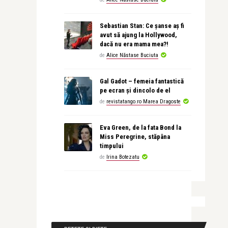
Sebastian Stan: Ce șanse aș fi
avut să ajung la Hollywood,
dacă nu era mama mea?!
de
Alice Năstase Buciuta
Gal Gadot – femeia fantastică
pe ecran și dincolo de el
de
revistatango.ro Marea Dragoste
Eva Green, de la fata Bond la
Miss Peregrine, stăpâna
timpului
de
Irina Botezatu