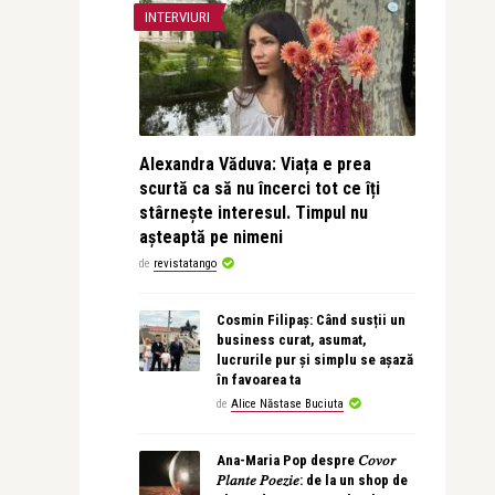
INTERVIURI
Alexandra Văduva: Viața e prea
scurtă ca să nu încerci tot ce îți
stârnește interesul. Timpul nu
așteaptă pe nimeni
de
revistatango
Cosmin Filipaș: Când susții un
business curat, asumat,
lucrurile pur și simplu se așază
în favoarea ta
de
Alice Năstase Buciuta
Ana-Maria Pop despre 𝐶𝑜𝑣𝑜𝑟
𝑃𝑙𝑎𝑛𝑡𝑒 𝑃𝑜𝑒𝑧𝑖𝑒: de la un shop de