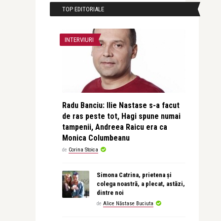
TOP EDITORIALE
INTERVIURI
Radu Banciu: Ilie Nastase s-a facut
de ras peste tot, Hagi spune numai
tampenii, Andreea Raicu era ca
Monica Columbeanu
de
Corina Stoica
Simona Catrina, prietena și
colega noastră, a plecat, astăzi,
dintre noi
de
Alice Năstase Buciuta