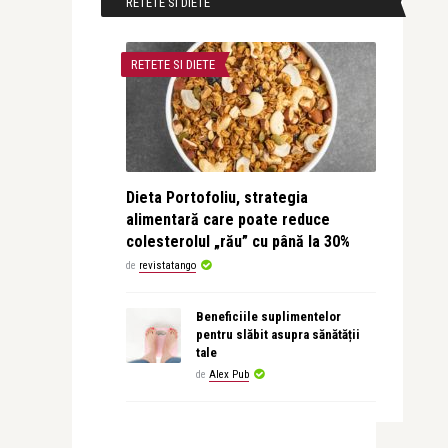
RETETE SI DIETE
RETETE SI DIETE
Dieta Portofoliu, strategia
alimentară care poate reduce
colesterolul „rău” cu până la 30%
de
revistatango
Beneficiile suplimentelor
pentru slăbit asupra sănătății
tale
de
Alex Pub