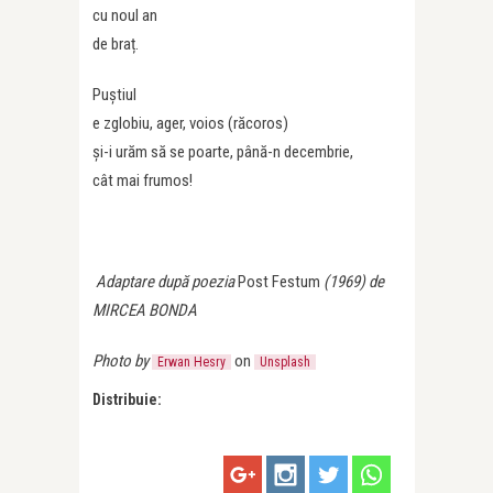
cu noul an
de braț.
Puștiul
e zglobiu, ager, voios (răcoros)
și-i urăm să se poarte, până-n decembrie,
cât mai frumos!
Adaptare după poezia
Post Festum
(1969) de
MIRCEA BONDA
Photo by
on
Erwan Hesry
Unsplash
Distribuie: