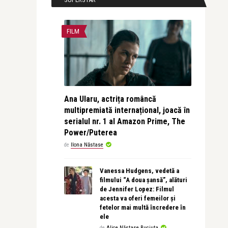
FILM
Ana Ularu, actrița româncă
multipremiată internațional, joacă în
serialul nr. 1 al Amazon Prime, The
Power/Puterea
de
Ilona Năstase
Vanessa Hudgens, vedetă a
filmului “A doua șansă”, alături
de Jennifer Lopez: Filmul
acesta va oferi femeilor și
fetelor mai multă încredere în
ele
de
Alice Năstase Buciuta