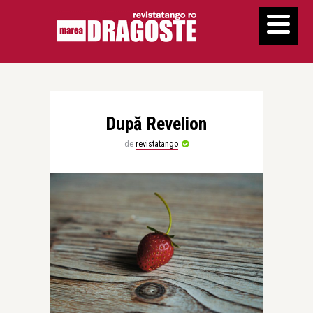
După Revelion
de
revistatango