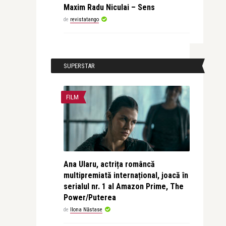
Maxim Radu Niculai – Sens
de
revistatango
SUPERSTAR
FILM
Ana Ularu, actrița româncă
multipremiată internațional, joacă în
serialul nr. 1 al Amazon Prime, The
Power/Puterea
de
Ilona Năstase