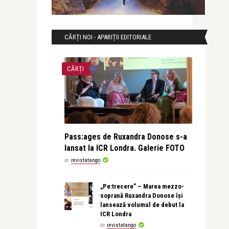
CĂRȚI NOI - APARIȚII EDITORIALE
CĂRȚI
Pass:ages de Ruxandra Donose s-a
lansat la ICR Londra. Galerie FOTO
de
revistatango
„Pe:trecere” – Marea mezzo-
soprană Ruxandra Donose își
lansează volumul de debut la
ICR Londra
de
revistatango