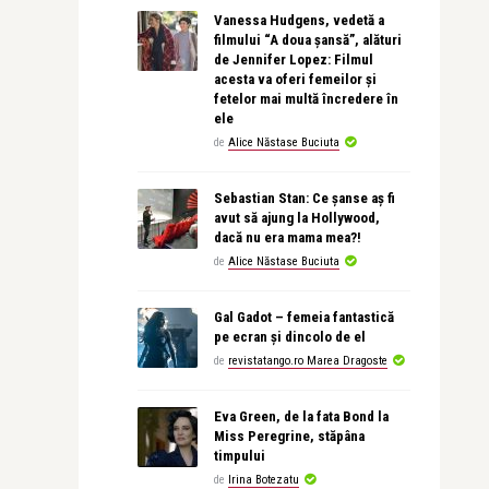
Vanessa Hudgens, vedetă a
filmului “A doua șansă”, alături
de Jennifer Lopez: Filmul
acesta va oferi femeilor și
fetelor mai multă încredere în
ele
de
Alice Năstase Buciuta
Sebastian Stan: Ce șanse aș fi
avut să ajung la Hollywood,
dacă nu era mama mea?!
de
Alice Năstase Buciuta
Gal Gadot – femeia fantastică
pe ecran și dincolo de el
de
revistatango.ro Marea Dragoste
Eva Green, de la fata Bond la
Miss Peregrine, stăpâna
timpului
de
Irina Botezatu