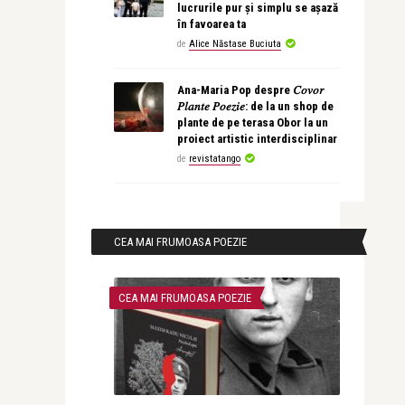
lucrurile pur și simplu se așază
în favoarea ta
de
Alice Năstase Buciuta
Ana-Maria Pop despre 𝐶𝑜𝑣𝑜𝑟
𝑃𝑙𝑎𝑛𝑡𝑒 𝑃𝑜𝑒𝑧𝑖𝑒: de la un shop de
plante de pe terasa Obor la un
proiect artistic interdisciplinar
de
revistatango
CEA MAI FRUMOASA POEZIE
CEA MAI FRUMOASA POEZIE