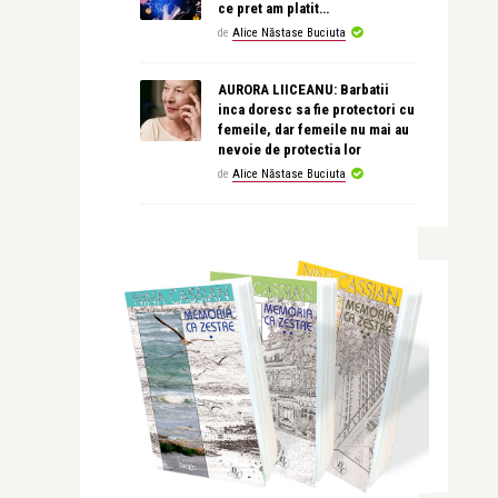
ce pret am platit…
de
Alice Năstase Buciuta
AURORA LIICEANU: Barbatii
inca doresc sa fie protectori cu
femeile, dar femeile nu mai au
nevoie de protectia lor
de
Alice Năstase Buciuta