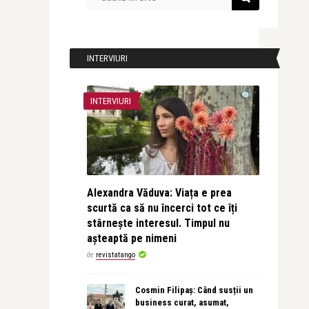
INTERVIURI
INTERVIURI
Alexandra Văduva: Viața e prea
scurtă ca să nu încerci tot ce îți
stârnește interesul. Timpul nu
așteaptă pe nimeni
de
revistatango
Cosmin Filipaș: Când susții un
business curat, asumat,