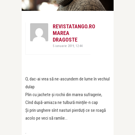
REVISTATANGO.RO
MAREA
DRAGOSTE
5 ianuarie 2019, 12:44
O, dac-ai vrea să ne-ascundem de lume în vechiul
dulap
Plin cu jachete și rochii din marea sufragerie,
Cînd după-amiaza ne tulbură mințile-n cap
Și prin unghere sînt nasturi pierduți ce se roagă
acolo pe veci să ramîie…
.