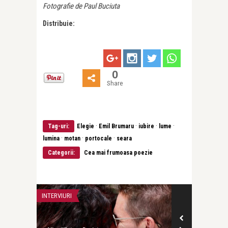
Fotografie de Paul Buciuta
Distribuie:
0
Share
·
·
·
·
Tag-uri:
Elegie
Emil Brumaru
iubire
lume
·
·
·
lumina
motan
portocale
seara
Categorii:
Cea mai frumoasa poezie
INTERVIURI
CEA MAI FRUMOA