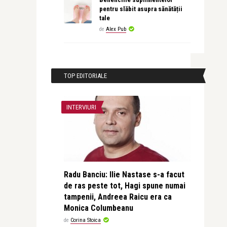
pentru slăbit asupra sănătății
tale
de
Alex Pub
TOP EDITORIALE
INTERVIURI
Radu Banciu: Ilie Nastase s-a facut
de ras peste tot, Hagi spune numai
tampenii, Andreea Raicu era ca
Monica Columbeanu
de
Corina Stoica