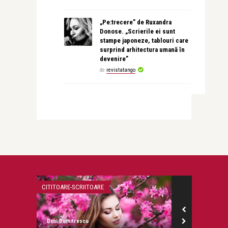
„Pe:trecere” de Ruxandra
Donose. „Scrierile ei sunt
stampe japoneze, tablouri care
surprind arhitectura umană în
devenire”
de
revistatango
CITITOARE-SCRIITOARE
MAKE IT SIMPLE
Dani Dumitrescu
revistatango.ro