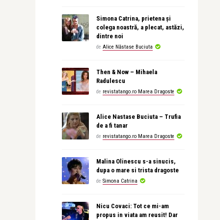
Simona Catrina, prietena și
colega noastră, a plecat, astăzi,
dintre noi
de
Alice Năstase Buciuta
Then & Now – Mihaela
Radulescu
de
revistatango.ro Marea Dragoste
Alice Nastase Buciuta – Trufia
de a fi tanar
de
revistatango.ro Marea Dragoste
Malina Olinescu s-a sinucis,
dupa o mare si trista dragoste
de
Simona Catrina
Nicu Covaci: Tot ce mi-am
propus in viata am reusit! Dar