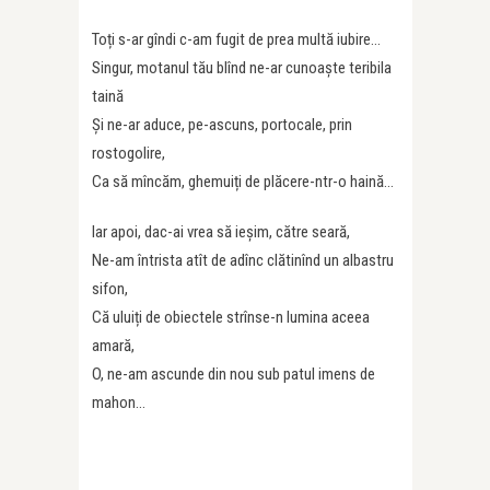
Toți s-ar gîndi c-am fugit de prea multă iubire…
Singur, motanul tău blînd ne-ar cunoaște teribila
taină
Și ne-ar aduce, pe-ascuns, portocale, prin
rostogolire,
Ca să mîncăm, ghemuiți de plăcere-ntr-o haină…
Iar apoi, dac-ai vrea să ieșim, către seară,
Ne-am întrista atît de adînc clătinînd un albastru
sifon,
Că uluiți de obiectele strînse-n lumina aceea
amară,
O, ne-am ascunde din nou sub patul imens de
mahon…