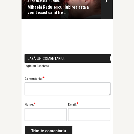
Alice Năstase Buciuta
revistatango
casă –
Mihaela Rădulescu: Iubirea asta a
Silva Kaputik
venit exact când tre ...
LASĂ UN COMENTARIU:
Login cu Facebook
*
Comentariu:
*
*
Nume:
Email: