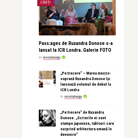
CĂRȚI
Pass:ages de Ruxandra Donose s-a
lansat la ICR Londra. Galerie FOTO
de
revistatango
„Pe:trecere” – Marea mezzo-
soprană Ruxandra Donose își
lansează volumul de debut la
ICR Londra
de
revistatango
„Pe:trecere” de Ruxandra
Donose. „Scrierile ei sunt
stampe japoneze, tablouri care
surprind arhitectura umană în
devenire”