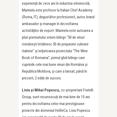
experiență de zece ani în industria vitivinicolă,
Marinela este profesor la Italian Chef Academy
(Roma, IT), degustător profesionist, autor, brand
ambasador și manager în dezvoltarea
activităților de export. Marinela este autoarea a
pluri premiatului volum bilingv “50 de vinuri
românești întâlnesc 50 de preparate culinare
italiene” și inițiatoarea proiectului “The Wine
Book of Romania”, primul ghid bilingv care
cuprinde cele mai bune vinuri din România și
Republica Moldova, și care a lansat, până în
prezent, 2 ediții de succes.
Liviu și Mihai Popescu,
co-proprietarii Fratelli
Group, sunt recunoscuți de mai bine de 10 ani
pentru dezvoltarea celor mai prestigioase
proiecte din domeniul HoReCa. Liviu Popescu