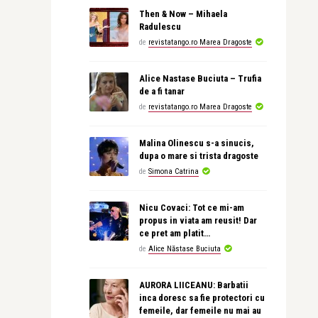
Then & Now – Mihaela
Radulescu
de
revistatango.ro Marea Dragoste
Alice Nastase Buciuta – Trufia
de a fi tanar
de
revistatango.ro Marea Dragoste
Malina Olinescu s-a sinucis,
dupa o mare si trista dragoste
de
Simona Catrina
Nicu Covaci: Tot ce mi-am
propus in viata am reusit! Dar
ce pret am platit…
de
Alice Năstase Buciuta
AURORA LIICEANU: Barbatii
inca doresc sa fie protectori cu
femeile, dar femeile nu mai au