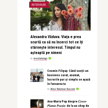
INTERVIURI
Alexandra Văduva: Viața e prea
scurtă ca să nu încerci tot ce îți
stârnește interesul. Timpul nu
așteaptă pe nimeni
de
revistatango
Cosmin Filipaș: Când susții un
business curat, asumat,
lucrurile pur și simplu se așază
în favoarea ta
de
Alice Năstase Buciuta
Ana-Maria Pop despre 𝐶𝑜𝑣𝑜𝑟
𝑃𝑙𝑎𝑛𝑡𝑒 𝑃𝑜𝑒𝑧𝑖𝑒: de la un shop de