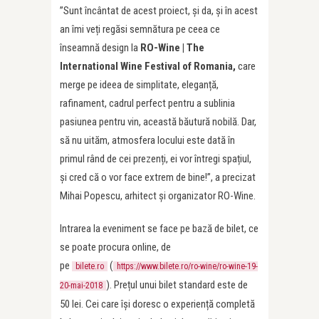
”Sunt încântat de acest proiect, și da, și în acest
an îmi veți regăsi semnătura pe ceea ce
înseamnă design la
RO-Wine | The
International Wine Festival of Romania,
care
merge pe ideea de simplitate, eleganță,
rafinament, cadrul perfect pentru a sublinia
pasiunea pentru vin, această băutură nobilă. Dar,
să nu uităm, atmosfera locului este dată în
primul rând de cei prezenți, ei vor întregi spațiul,
și cred că o vor face extrem de bine!”, a precizat
Mihai Popescu, arhitect și organizator RO-Wine.
Intrarea la eveniment se face pe bază de bilet, ce
se poate procura online, de
pe
(
bilete.ro
https://www.bilete.ro/ro-wine/ro-wine-19-
). Prețul unui bilet standard este de
20-mai-2018
50 lei. Cei care își doresc o experiență completă