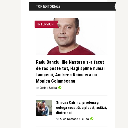
TOP EDITORIALE
INTERVIURI
Radu Banciu: Ilie Nastase s-a facut
de ras peste tot, Hagi spune numai
tampenii, Andreea Raicu era ca
Monica Columbeanu
de
Corina Stoica
Simona Catrina, prietena și
colega noastră, a plecat, astăzi,
dintre noi
de
Alice Năstase Buciuta