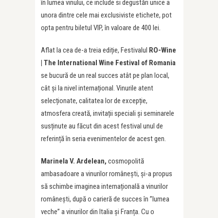
în lumea vinului, ce include si degustări unice a
unora dintre cele mai exclusiviste etichete, pot
opta pentru biletul VIP, în valoare de 400 lei.
Aflat la cea de-a treia ediție, Festivalul
RO-Wine
| The International Wine Festival of Romania
se bucură de un real succes atât pe plan local,
cât și la nivel internațional. Vinurile atent
selecționate, calitatea lor de excepție,
atmosfera creată, invitații speciali și seminarele
susținute au făcut din acest festival unul de
referință în seria evenimentelor de acest gen.
Marinela V. Ardelean
,
cosmopolită
ambasadoare a vinurilor românești, și-a propus
să schimbe imaginea internațională a vinurilor
românești, după o carieră de succes în ”lumea
veche” a vinurilor din Italia și Franța. Cu o