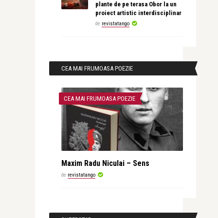
plante de pe terasa Obor la un
proiect artistic interdisciplinar
de
revistatango
CEA MAI FRUMOASA POEZIE
CEA MAI FRUMOASA POEZIE
Maxim Radu Niculai – Sens
de
revistatango