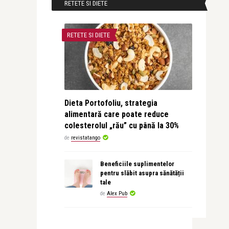
RETETE SI DIETE
RETETE SI DIETE
Dieta Portofoliu, strategia
alimentară care poate reduce
colesterolul „rău” cu până la 30%
de
revistatango
Beneficiile suplimentelor
pentru slăbit asupra sănătății
tale
de
Alex Pub