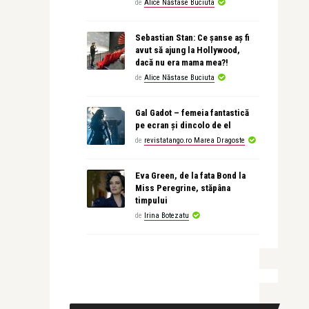
de
Alice Năstase Buciuta
Sebastian Stan: Ce șanse aș fi
avut să ajung la Hollywood,
dacă nu era mama mea?!
de
Alice Năstase Buciuta
Gal Gadot – femeia fantastică
pe ecran și dincolo de el
de
revistatango.ro Marea Dragoste
Eva Green, de la fata Bond la
Miss Peregrine, stăpâna
timpului
de
Irina Botezatu