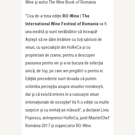
Wine și autor The Wine Book of Romania.
”Cea de-a treia ediție
RO-Wine | The
International Wine Festival of Romania
va fi
una inedită și sunt nerăbdător să înceapă!
Aștept să ne dăm întâlnire cu toți iubitorii de
vinuri, cu specialiștii din HoReCa și cu
proprietarii de crame, pentru a descoperi
pasiunea pentru vin și a ne bucura de selecția
unică, de top, pe care am pregătit-o pentru ei.
Edițiile precedente sunt dovada că putem
schimba percepția asupra vinurilor românești,
dar și că există interes în a cunoaște vinuri
internaționale de excepție! Va fi o ediție cu multe
surprize și cu invitați pe măsură”, a declarat Liviu
Popescu, antreprenor HoReCa, jurat MasterChef
România 2017 și organizator RO-Wine.