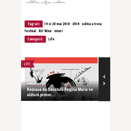
·
·
·
Tag-uri:
19 si 20 mai 2018
2018
editia a treia
·
·
festival
RO-Wine
vinuri
Categorii:
Life
LIFE
CONCERTE & SP
revistatango
Alice Năstase B
ra
Rețeaua de Sănătate Regina Maria se
UNBROKEN: O 
alătură primei ...
prin muzică, 