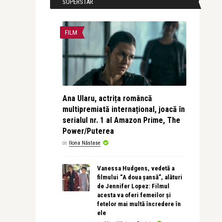
SUPERSTAR
FILM
Ana Ularu, actrița româncă
multipremiată internațional, joacă în
serialul nr. 1 al Amazon Prime, The
Power/Puterea
de
Ilona Năstase
Vanessa Hudgens, vedetă a
filmului “A doua șansă”, alături
de Jennifer Lopez: Filmul
acesta va oferi femeilor și
fetelor mai multă încredere în
ele