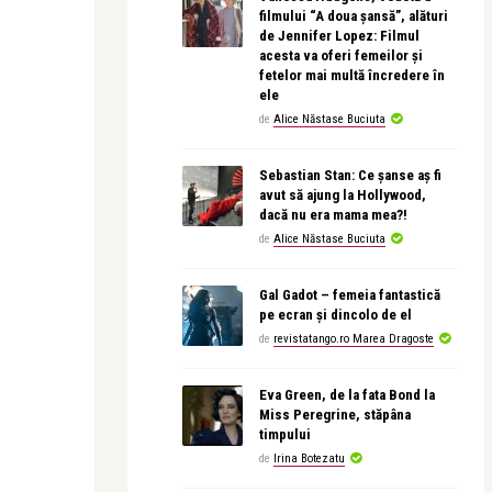
filmului “A doua șansă”, alături
de Jennifer Lopez: Filmul
acesta va oferi femeilor și
fetelor mai multă încredere în
ele
de
Alice Năstase Buciuta
Sebastian Stan: Ce șanse aș fi
avut să ajung la Hollywood,
dacă nu era mama mea?!
de
Alice Năstase Buciuta
Gal Gadot – femeia fantastică
pe ecran și dincolo de el
de
revistatango.ro Marea Dragoste
Eva Green, de la fata Bond la
Miss Peregrine, stăpâna
timpului
de
Irina Botezatu