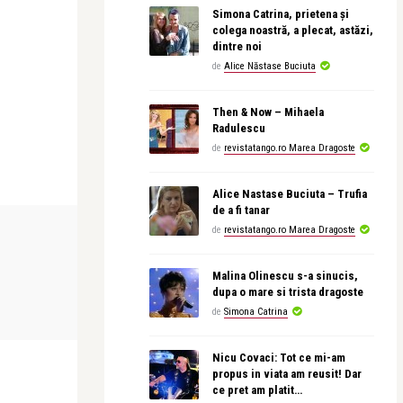
Simona Catrina, prietena și
colega noastră, a plecat, astăzi,
dintre noi
de
Alice Năstase Buciuta
Then & Now – Mihaela
Radulescu
de
revistatango.ro Marea Dragoste
Alice Nastase Buciuta – Trufia
de a fi tanar
FILM
FILM
de
revistatango.ro Marea Dragoste
Malina Olinescu s-a sinucis,
revistatango
revistatango
dupa o mare si trista dragoste
iffer și
„Împăratul muștelor” este disponibil
Avatar Aang:
de
Simona Catrina
pe HBO Max d ...
aerului – pre
Nicu Covaci: Tot ce mi-am
propus in viata am reusit! Dar
ce pret am platit…