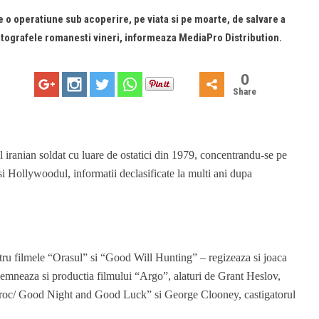
re o operatiune sub acoperire, pe viata si pe moarte, de salvare a
atografele romanesti vineri, informeaza MediaPro Distribution.
0
Share
l iranian soldat cu luare de ostatici din 1979, concentrandu-se pe
si Hollywoodul, informatii declasificate la multi ani dupa
tru filmele “Orasul” si “Good Will Hunting” – regizeaza si joaca
k semneaza si productia filmului “Argo”, alaturi de Grant Heslov,
oroc/ Good Night and Good Luck” si George Clooney, castigatorul