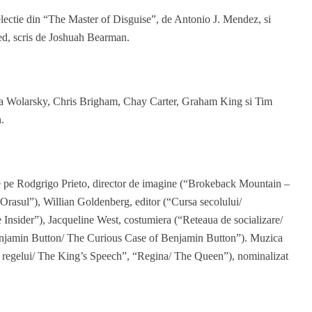
electie din “The Master of Disguise”, de Antonio J. Mendez, si
red, scris de Joshuah Bearman.
na Wolarsky, Chris Brigham, Chay Carter, Graham King si Tim
.
de pe Rodgrigo Prieto, director de imagine (“Brokeback Mountain –
Orasul”), Willian Goldenberg, editor (“Cursa secolului/
e Insider”), Jacqueline West, costumiera (“Reteaua de socializare/
enjamin Button/ The Curious Case of Benjamin Button”). Muzica
 regelui/ The King’s Speech”, “Regina/ The Queen”), nominalizat