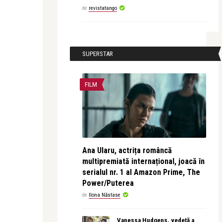
de
revistatango
SUPERSTAR
FILM
Ana Ularu, actrița româncă
multipremiată internațional, joacă în
serialul nr. 1 al Amazon Prime, The
Power/Puterea
de
Ilona Năstase
Vanessa Hudgens, vedetă a