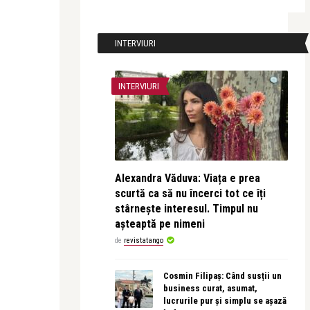
INTERVIURI
INTERVIURI
Alexandra Văduva: Viața e prea
scurtă ca să nu încerci tot ce îți
stârnește interesul. Timpul nu
așteaptă pe nimeni
de
revistatango
Cosmin Filipaș: Când susții un
business curat, asumat,
lucrurile pur și simplu se așază