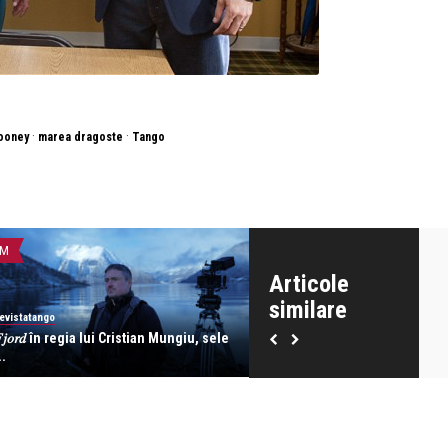
·
·
ooney
marea dragoste
Tango
LM
FILM
Articole
similare
evistatango
revistatango
𝑗𝑜𝑟𝑑 în regia lui Cristian Mungiu, sele
The Madison, cu Michelle Pfe
..
Kurt Russell în r ...