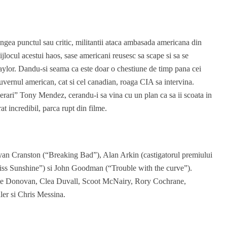
ngea punctul sau critic, militantii ataca ambasada americana din
jlocul acestui haos, sase americani reusesc sa scape si sa se
lor. Dandu-si seama ca este doar o chestiune de timp pana cei
 Guvernul american, cat si cel canadian, roaga CIA sa intervina.
perari” Tony Mendez, cerandu-i sa vina cu un plan ca sa ii scoata in
at incredibil, parca rupt din filme.
ryan Cranston (“Breaking Bad”), Alan Arkin (castigatorul premiului
Miss Sunshine”) si John Goodman (“Trouble with the curve”).
 Tate Donovan, Clea Duvall, Scoot McNairy, Rory Cochrane,
er si Chris Messina.