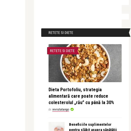
RETETE SI DIETE
RETETE SI DIETE
Dieta Portofoliu, strategia
alimentară care poate reduce
colesterolul „rău” cu până la 30%
de
revistatango
Beneficiile suplimentelor
pentru slăbit asupra sănătății