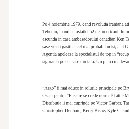
Pe 4 noiembrie 1979, cand revolutia iraniana ati
Teheran, luand ca ostatici 52 de americani. In mi
ascunda in casa ambasadorului canadian Ken Tay
sase vor fi gasiti si cel mai probabil ucisi, atat
Agentia apeleaza la specialistul de top in “recu
siguranta pe cei sase din tara. Un plan cu adevar
“Argo” ii mai aduce in rolurile principale pe B
Oscar pentru “Fiecare se crede normal/ Little 
Distributia ii mai cuprinde pe Victor Garber,
Christopher Denham, Kerry Bishe, Kyle Chandl