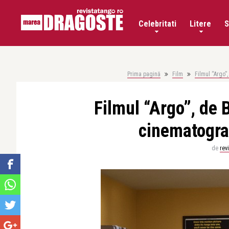
Celebritati
Litere
S
Prima pagină
Film
Filmul “Argo”
Filmul “Argo”, de 
cinematograf
de
rev