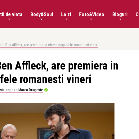
til de viata
Body&Soul
La zi
Foto&Video
Bloguri
C
, de Ben Affleck, are premiera in cinematografele romanesti vineri
Ben Affleck, are premiera in
ele romanesti vineri
istatango.ro Marea Dragoste