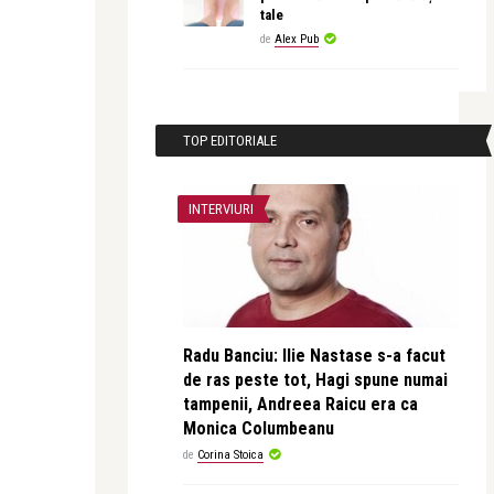
tale
de
Alex Pub
TOP EDITORIALE
INTERVIURI
Radu Banciu: Ilie Nastase s-a facut
de ras peste tot, Hagi spune numai
tampenii, Andreea Raicu era ca
Monica Columbeanu
de
Corina Stoica