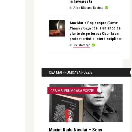
în favoarea ta
de
Alice Năstase Buciuta
Ana-Maria Pop despre 𝐶𝑜𝑣𝑜𝑟
𝑃𝑙𝑎𝑛𝑡𝑒 𝑃𝑜𝑒𝑧𝑖𝑒: de la un shop de
plante de pe terasa Obor la un
proiect artistic interdisciplinar
de
revistatango
CEA MAI FRUMOASA POEZIE
CEA MAI FRUMOASA POEZIE
Maxim Radu Niculai – Sens