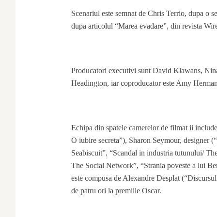
Scenariul este semnat de Chris Terrio, dupa o s
dupa articolul “Marea evadare”, din revista Wi
Producatori executivi sunt David Klawans, Ni
Headington, iar coproducator este Amy Herman
Echipa din spatele camerelor de filmat ii inclu
O iubire secreta”), Sharon Seymour, designer (“
Seabiscuit”, “Scandal in industria tutunului/ Th
The Social Network”, “Strania poveste a lui B
este compusa de Alexandre Desplat (“Discursul
de patru ori la premiile Oscar.