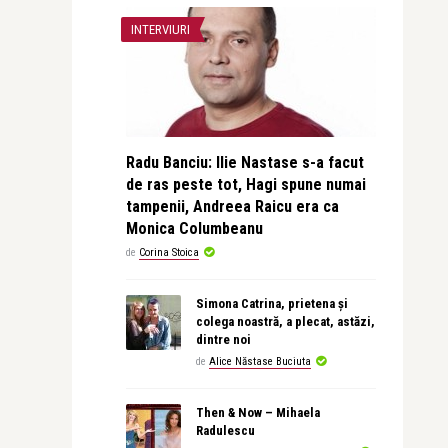
INTERVIURI
Radu Banciu: Ilie Nastase s-a facut
de ras peste tot, Hagi spune numai
tampenii, Andreea Raicu era ca
Monica Columbeanu
de
Corina Stoica
Simona Catrina, prietena și
colega noastră, a plecat, astăzi,
dintre noi
de
Alice Năstase Buciuta
Then & Now – Mihaela
Radulescu