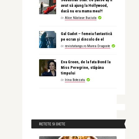
avut să ajung la Hollywood,
dacă nu era mama mea?!
de
Alice Năstase Buciuta
Gal Gadot – femeia fantastică
pe ecran și dincolo de el
de
revistatango.ro Marea Dragoste
Eva Green, de la fata Bond la
Miss Peregrine, stăpâna
timpului
de
Irina Botezatu
RETETE SI DIETE