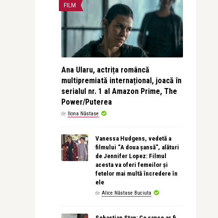
FILM
Ana Ularu, actrița româncă
multipremiată internațional, joacă în
serialul nr. 1 al Amazon Prime, The
Power/Puterea
de
Ilona Năstase
Vanessa Hudgens, vedetă a
filmului “A doua șansă”, alături
de Jennifer Lopez: Filmul
acesta va oferi femeilor și
fetelor mai multă încredere în
ele
de
Alice Năstase Buciuta
Sebastian Stan: Ce șanse aș fi