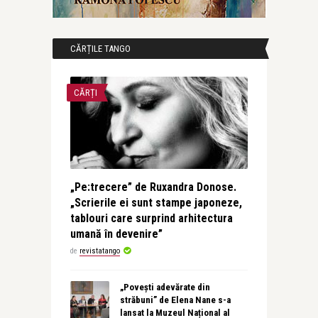
CĂRȚILE TANGO
CĂRȚI
„Pe:trecere” de Ruxandra Donose.
„Scrierile ei sunt stampe japoneze,
tablouri care surprind arhitectura
umană în devenire”
de
revistatango
„Povești adevărate din
străbuni” de Elena Nane s-a
lansat la Muzeul Național al