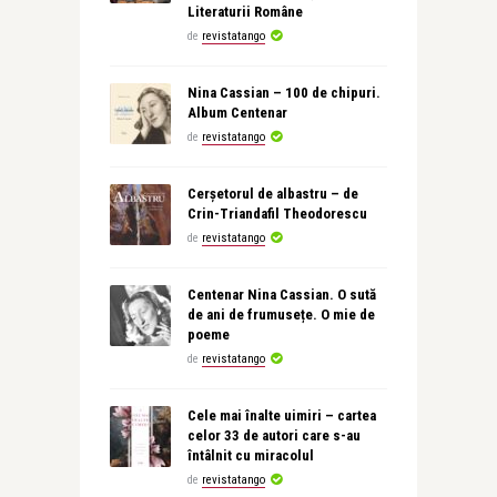
Literaturii Române
de
revistatango
Nina Cassian – 100 de chipuri.
Album Centenar
de
revistatango
Cerșetorul de albastru – de
Crin-Triandafil Theodorescu
de
revistatango
Centenar Nina Cassian. O sută
de ani de frumusețe. O mie de
poeme
de
revistatango
Cele mai înalte uimiri – cartea
celor 33 de autori care s-au
întâlnit cu miracolul
de
revistatango