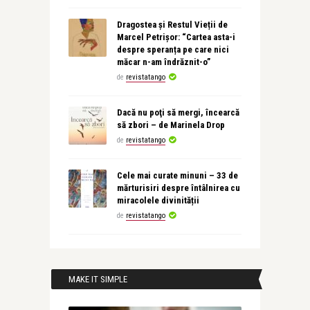
Dragostea și Restul Vieții de
Marcel Petrișor: “Cartea asta-i
despre speranța pe care nici
măcar n-am îndrăznit-o”
de
revistatango
Dacă nu poţi să mergi, încearcă
să zbori – de Marinela Drop
de
revistatango
Cele mai curate minuni – 33 de
mărturisiri despre întâlnirea cu
miracolele divinității
de
revistatango
MAKE IT SIMPLE