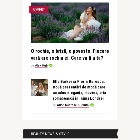
ADVERT
O rochie, o briză, o poveste. Fiecare
vară are rochia ei. Care va fi a ta?
de
Alex Pub
Ella Barker și Florin Burescu.
Două prezentări de modă care
au adus eleganța, muzica, arta
românească în inima Londrei
de
Alice Năstase Buciuta
BEAUTY NEWS & STYLE