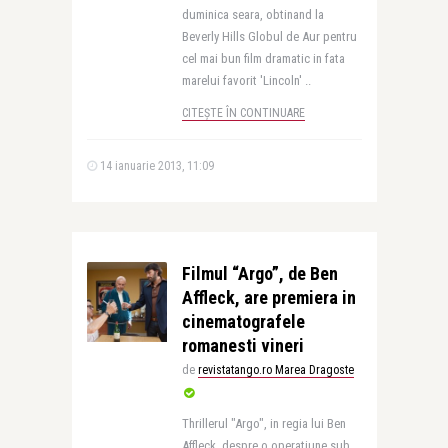
duminica seara, obtinand la
Beverly Hills Globul de Aur pentru
cel mai bun film dramatic in fata
marelui favorit 'Lincoln' ..
CITEȘTE ÎN CONTINUARE
14 ianuarie 2013, 11:09
Filmul “Argo”, de Ben
Affleck, are premiera in
cinematografele
romanesti vineri
de
revistatango.ro Marea Dragoste
Thrillerul "Argo", in regia lui Ben
Affleck, despre o operatiune sub