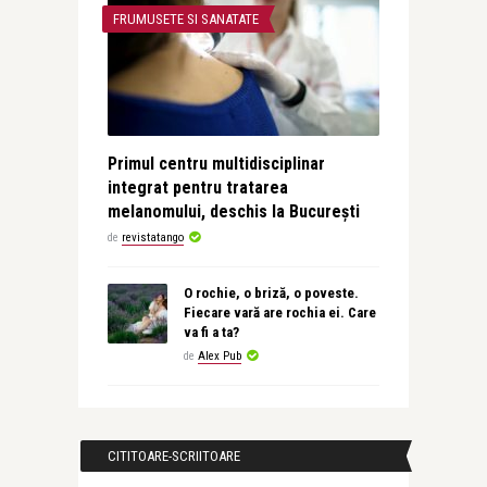
FRUMUSETE SI SANATATE
Primul centru multidisciplinar
integrat pentru tratarea
melanomului, deschis la București
de
revistatango
O rochie, o briză, o poveste.
Fiecare vară are rochia ei. Care
va fi a ta?
de
Alex Pub
CITITOARE-SCRIITOARE