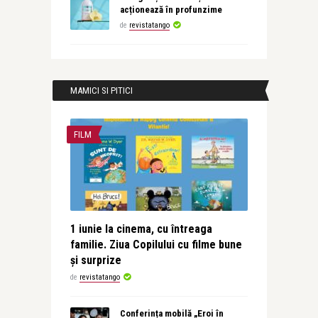
acționează în profunzime
de
revistatango
MAMICI SI PITICI
FILM
1 iunie la cinema, cu întreaga
familie. Ziua Copilului cu filme bune
și surprize
de
revistatango
Conferința mobilă „Eroi în