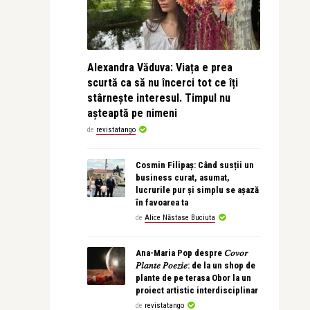
Alexandra Văduva: Viața e prea
scurtă ca să nu încerci tot ce îți
stârnește interesul. Timpul nu
așteaptă pe nimeni
de
revistatango
Cosmin Filipaș: Când susții un
business curat, asumat,
lucrurile pur și simplu se așază
în favoarea ta
de
Alice Năstase Buciuta
Ana-Maria Pop despre 𝐶𝑜𝑣𝑜𝑟
𝑃𝑙𝑎𝑛𝑡𝑒 𝑃𝑜𝑒𝑧𝑖𝑒: de la un shop de
plante de pe terasa Obor la un
proiect artistic interdisciplinar
de
revistatango