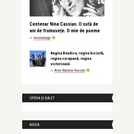
Centenar Nina Cassian. O sută de
ani de frumusețe. O mie de poeme
de
revistatango
Regina Boudica, regina biciuită,
regina curajoasă, regina
victorioasă
de
Alice Năstase Buciuta
OPERA ȘI BALET
MODA