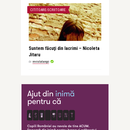
CITITOARE-SCRIITOARE
Suntem făcuţi din lacrimi – Nicoleta
Jitaru
de
revistatango