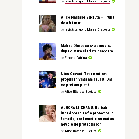
de
revistatango.ro Marea Dragoste
Alice Nastase Buciuta – Trufia
de a fi tanar
de
revistatango.ro Marea Dragoste
Malina Olinescu s-a sinucis,
dupa o mare si trista dragoste
de
Simona Catrina
Nicu Covaci: Tot ce mi-am
propus in viata am reusit! Dar
ce pret am platit…
de
Alice Năstase Buciuta
AURORA LIICEANU: Barbatii
inca doresc sa fie protectori cu
femeile, dar femeile nu mai au
nevoie de protectia lor
de
Alice Năstase Buciuta