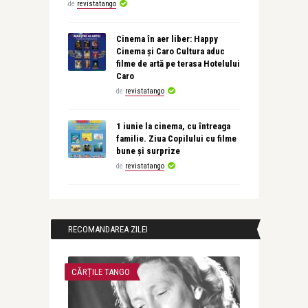
de
revistatango
Cinema în aer liber: Happy
Cinema și Caro Cultura aduc
filme de artă pe terasa Hotelului
Caro
de
revistatango
1 iunie la cinema, cu întreaga
familie. Ziua Copilului cu filme
bune și surprize
de
revistatango
RECOMANDAREA ZILEI
CĂRȚILE TANGO