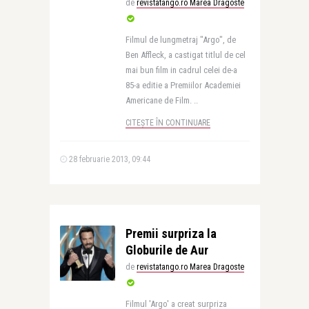
de
revistatango.ro Marea Dragoste
Filmul de lungmetraj "Argo", de
Ben Affleck, a castigat titlul de cel
mai bun film in cadrul celei de-a
85-a editie a Premiilor Academiei
Americane de Film. ..
CITEȘTE ÎN CONTINUARE
28 februarie 2013, 09:44
Premii surpriza la
Globurile de Aur
de
revistatango.ro Marea Dragoste
Filmul 'Argo' a creat surpriza