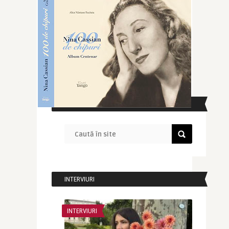
CAUTĂ ÎN SITE
INTERVIURI
INTERVIURI