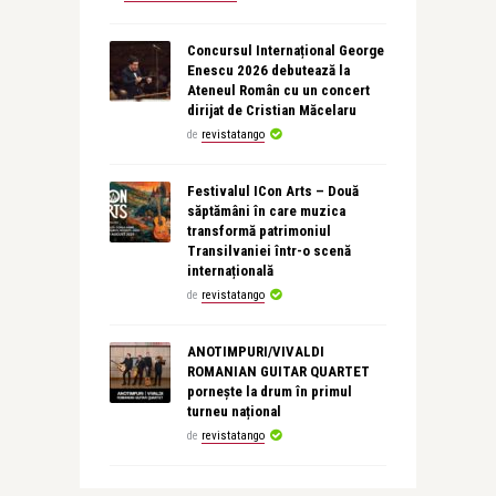
Concursul Internațional George
Enescu 2026 debutează la
Ateneul Român cu un concert
dirijat de Cristian Măcelaru
de
revistatango
Festivalul ICon Arts – Două
săptămâni în care muzica
transformă patrimoniul
Transilvaniei într-o scenă
internațională
de
revistatango
ANOTIMPURI/VIVALDI
ROMANIAN GUITAR QUARTET
pornește la drum în primul
turneu național
de
revistatango