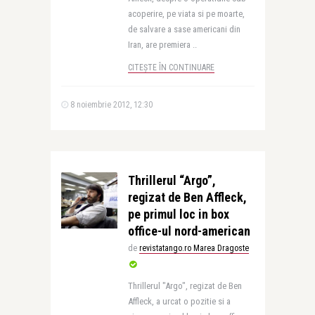
acoperire, pe viata si pe moarte,
de salvare a sase americani din
Iran, are premiera ..
CITEȘTE ÎN CONTINUARE
8 noiembrie 2012, 12:30
Thrillerul “Argo”,
regizat de Ben Affleck,
pe primul loc in box
office-ul nord-american
de
revistatango.ro Marea Dragoste
Thrillerul "Argo", regizat de Ben
Affleck, a urcat o pozitie si a