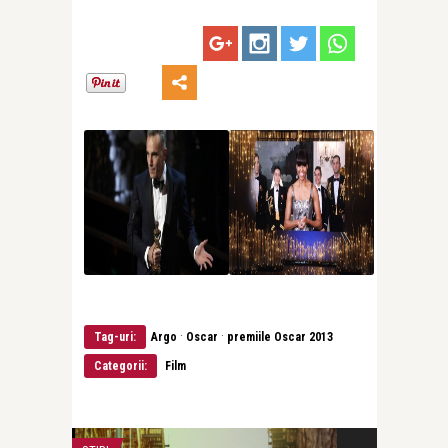
·
·
Tag-uri:
Argo
Oscar
premiile Oscar 2013
Categorii:
Film