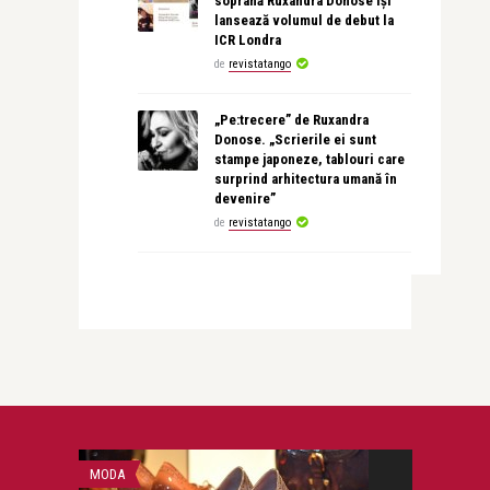
soprană Ruxandra Donose își
lansează volumul de debut la
ICR Londra
de
revistatango
„Pe:trecere” de Ruxandra
Donose. „Scrierile ei sunt
stampe japoneze, tablouri care
surprind arhitectura umană în
devenire”
de
revistatango
MODA
PERSONALITATI