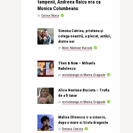
tampenii, Andreea Raicu era ca
Monica Columbeanu
de
Corina Stoica
Simona Catrina, prietena și
colega noastră, a plecat, astăzi,
dintre noi
de
Alice Năstase Buciuta
Then & Now – Mihaela
Radulescu
de
revistatango.ro Marea Dragoste
Alice Nastase Buciuta – Trufia
de a fi tanar
de
revistatango.ro Marea Dragoste
Malina Olinescu s-a sinucis,
dupa o mare si trista dragoste
de
Simona Catrina