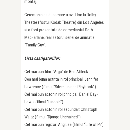
montaj.
Ceremonia de decernare a avut loc la Dolby
Theatre (fostul Kodak Theatre) din Los Angeles
si a fost prezentata de comediantul Seth
MacFarlane, realizatorul seriei de animatie
“Family Guy”.
Lista castigatoriilor:
Cel mai bun film: “Argo” de Ben Affleck.
Cea mai buna actrita in rol principal: Jennifer
Lawrence (filmul “Silver Linings Playbook”)
Cel mai bun actor in rol principal: Daniel Day-
Lewis (filmul “Lincoln”)
Cel mai bun actor in rol secundar: Christoph
Waltz (filmul “Django Unchained”)
Cel mai bun regizor: Ang Lee (filmul “Life of Pi”)