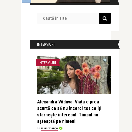
CAUTĂ ÎN SITE
INTERVIURI
INTERVIURI
Alexandra Văduva: Viața e prea
scurtă ca să nu încerci tot ce îți
stârnește interesul. Timpul nu
așteaptă pe nimeni
de
revistatango