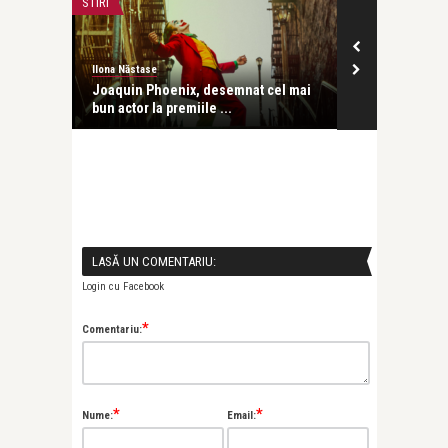
STIRI
FILM
Ilona Năstase
revistatango
eteni
Joaquin Phoenix, desemnat cel mai
Strălucire și
bun actor la premiile ...
Cine sunt mari
LASĂ UN COMENTARIU:
Login cu Facebook
*
Comentariu:
*
*
Nume:
Email: