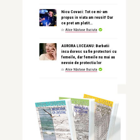
Nicu Covaci: Tot ce mi-am
propus in viata am reusit! Dar
ce pret am platit…
de
Alice Năstase Buciuta
AURORA LIICEANU: Barbatii
inca doresc sa fie protectori cu
femeile, dar femeile nu mai au
nevoie de protectia lor
de
Alice Năstase Buciuta