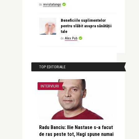
de
revistatango
Beneficiile suplimentelor
pentru slăbit asupra sănătății
tale
de
Alex Pub
TOP EDITORIALE
INTERVIURI
Radu Banciu: Ilie Nastase s-a facut
de ras peste tot, Hagi spune numai