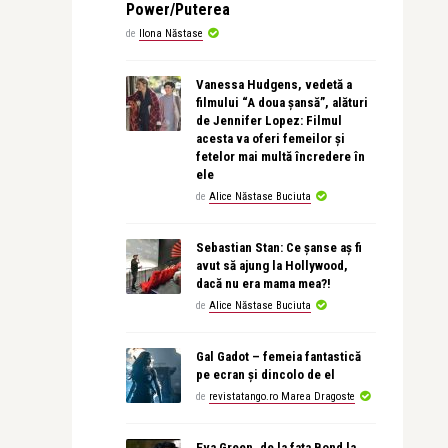
Power/Puterea
de
Ilona Năstase
Vanessa Hudgens, vedetă a
filmului “A doua șansă”, alături
de Jennifer Lopez: Filmul
acesta va oferi femeilor și
fetelor mai multă încredere în
ele
de
Alice Năstase Buciuta
Sebastian Stan: Ce șanse aș fi
avut să ajung la Hollywood,
dacă nu era mama mea?!
de
Alice Năstase Buciuta
Gal Gadot – femeia fantastică
pe ecran și dincolo de el
de
revistatango.ro Marea Dragoste
Eva Green, de la fata Bond la