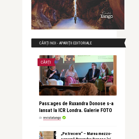
CĂRȚI NOI - APARIȚII EDITORIALE
CĂRȚI
Pass:ages de Ruxandra Donose s-a
lansat la ICR Londra. Galerie FOTO
de
revistatango
„Pe:trecere” – Marea mezzo-