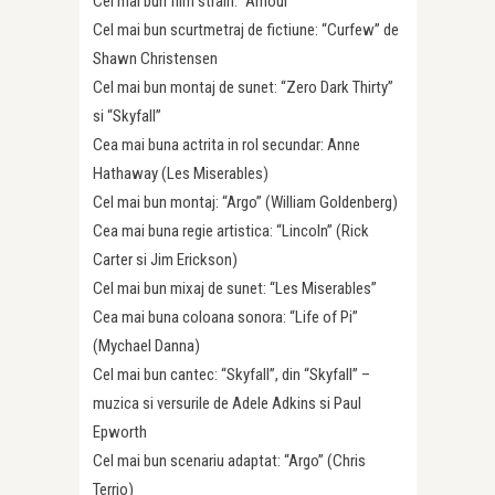
Cel mai bun film strain: “Amour”
Cel mai bun scurtmetraj de fictiune: “Curfew” de
Shawn Christensen
Cel mai bun montaj de sunet: “Zero Dark Thirty”
si “Skyfall”
Cea mai buna actrita in rol secundar: Anne
Hathaway (Les Miserables)
Cel mai bun montaj: “Argo” (William Goldenberg)
Cea mai buna regie artistica: “Lincoln” (Rick
Carter si Jim Erickson)
Cel mai bun mixaj de sunet: “Les Miserables”
Cea mai buna coloana sonora: “Life of Pi”
(Mychael Danna)
Cel mai bun cantec: “Skyfall”, din “Skyfall” –
muzica si versurile de Adele Adkins si Paul
Epworth
Cel mai bun scenariu adaptat: “Argo” (Chris
Terrio)