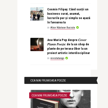
Cosmin Filipaș: Când susții un
business curat, asumat,
lucrurile pur și simplu se așază
în favoarea ta
de
Alice Năstase Buciuta
Ana-Maria Pop despre 𝐶𝑜𝑣𝑜𝑟
𝑃𝑙𝑎𝑛𝑡𝑒 𝑃𝑜𝑒𝑧𝑖𝑒: de la un shop de
plante de pe terasa Obor la un
proiect artistic interdisciplinar
de
revistatango
CEA MAI FRUMOASA POEZIE
CEA MAI FRUMOASA POEZIE