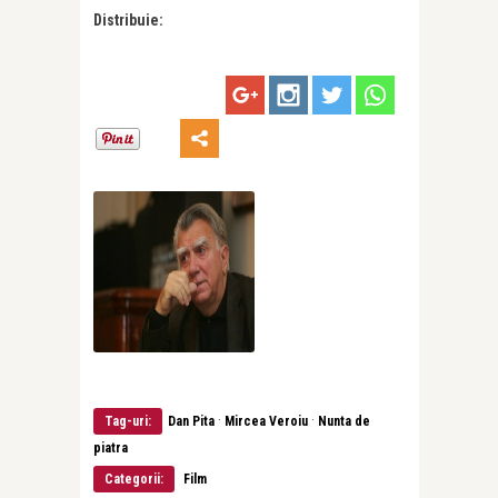
Distribuie:
·
·
Tag-uri:
Dan Pita
Mircea Veroiu
Nunta de
piatra
Categorii:
Film