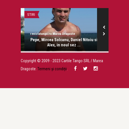
STIRI
LIFE
revistatango.ro Marea Dragoste
revistatango.ro
area
Pepe, Mircea Solcanu, Daniel Nitoiu si
Halloween in
n
Alex, in noul sez ...
bo
Copyright © 2009 - 2023 Cartile Tango SRL / Marea
Dragoste.
Termeni și condiții
.