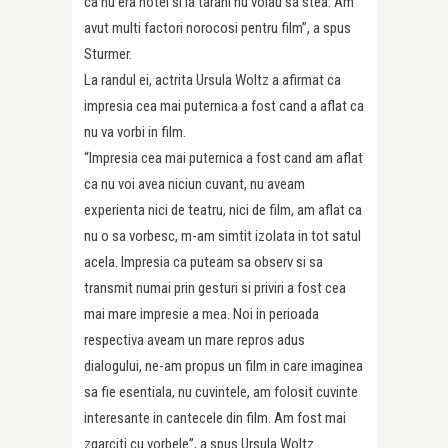
ca nu era hotel si la tarani nu voiau sa stea. Am
avut multi factori norocosi pentru film”, a spus
Sturmer.
La randul ei, actrita Ursula Woltz a afirmat ca
impresia cea mai puternica a fost cand a aflat ca
nu va vorbi in film.
“Impresia cea mai puternica a fost cand am aflat
ca nu voi avea niciun cuvant, nu aveam
experienta nici de teatru, nici de film, am aflat ca
nu o sa vorbesc, m-am simtit izolata in tot satul
acela. Impresia ca puteam sa observ si sa
transmit numai prin gesturi si priviri a fost cea
mai mare impresie a mea. Noi in perioada
respectiva aveam un mare repros adus
dialogului, ne-am propus un film in care imaginea
sa fie esentiala, nu cuvintele, am folosit cuvinte
interesante in cantecele din film. Am fost mai
zgarciti cu vorbele”, a spus Ursula Woltz .