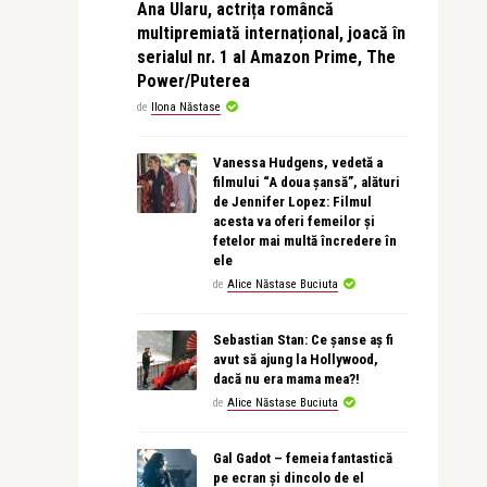
Ana Ularu, actrița româncă
multipremiată internațional, joacă în
serialul nr. 1 al Amazon Prime, The
Power/Puterea
de
Ilona Năstase
Vanessa Hudgens, vedetă a
filmului “A doua șansă”, alături
de Jennifer Lopez: Filmul
acesta va oferi femeilor și
fetelor mai multă încredere în
ele
de
Alice Năstase Buciuta
Sebastian Stan: Ce șanse aș fi
avut să ajung la Hollywood,
dacă nu era mama mea?!
de
Alice Năstase Buciuta
Gal Gadot – femeia fantastică
pe ecran și dincolo de el