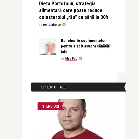
Dieta Portofoliu, strategia
alimentară care poate reduce
colesterolul „rău” cu până la 30%
de
revistatango
Beneficiile suplimentelor
pentru slăbit asupra sănătății
tale
de
Alex Pub
TOP EDITORIALE
INTERVIURI