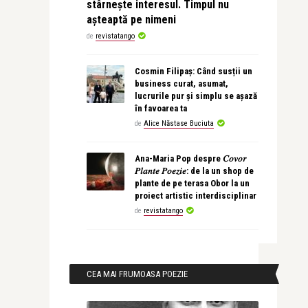
stârnește interesul. Timpul nu
așteaptă pe nimeni
de
revistatango
Cosmin Filipaș: Când susții un
business curat, asumat,
lucrurile pur și simplu se așază
în favoarea ta
de
Alice Năstase Buciuta
Ana-Maria Pop despre 𝐶𝑜𝑣𝑜𝑟
𝑃𝑙𝑎𝑛𝑡𝑒 𝑃𝑜𝑒𝑧𝑖𝑒: de la un shop de
plante de pe terasa Obor la un
proiect artistic interdisciplinar
de
revistatango
CEA MAI FRUMOASA POEZIE