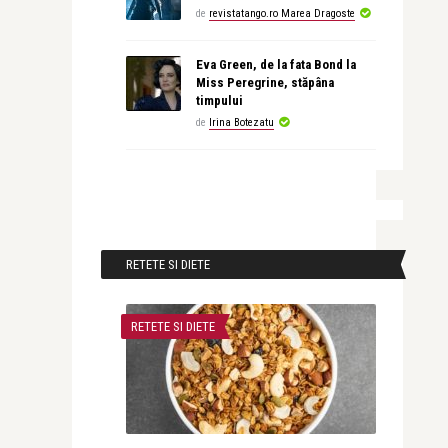
de
revistatango.ro Marea Dragoste
Eva Green, de la fata Bond la
Miss Peregrine, stăpâna
timpului
de
Irina Botezatu
RETETE SI DIETE
RETETE SI DIETE