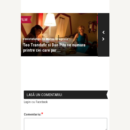
FILM
revistatango.ro Marea Dragoste
numara
Teo Trandafir si Dan Pita se numara
printre cei care par ...
numara
LASĂ UN COMENTARIU:
Login cu Facebook
*
Comentariu: