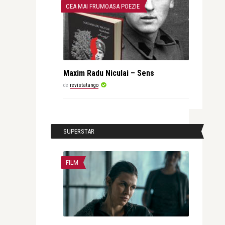
CEA MAI FRUMOASA POEZIE
Maxim Radu Niculai – Sens
de
revistatango
SUPERSTAR
FILM