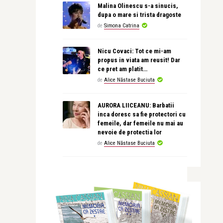
Malina Olinescu s-a sinucis,
dupa o mare si trista dragoste
de
Simona Catrina
Nicu Covaci: Tot ce mi-am
propus in viata am reusit! Dar
ce pret am platit…
de
Alice Năstase Buciuta
AURORA LIICEANU: Barbatii
inca doresc sa fie protectori cu
femeile, dar femeile nu mai au
nevoie de protectia lor
de
Alice Năstase Buciuta