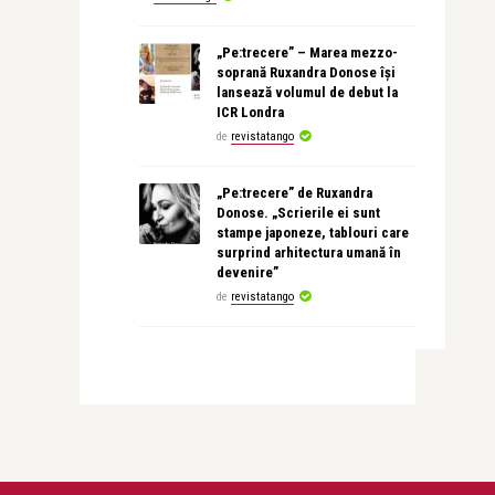
„Pe:trecere” – Marea mezzo-
soprană Ruxandra Donose își
lansează volumul de debut la
ICR Londra
de
revistatango
„Pe:trecere” de Ruxandra
Donose. „Scrierile ei sunt
stampe japoneze, tablouri care
surprind arhitectura umană în
devenire”
de
revistatango