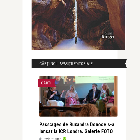
CĂRȚI NOI - APARIȚII EDITORIALE
CĂRȚI
Pass:ages de Ruxandra Donose s-a
lansat la ICR Londra. Galerie FOTO
de
revistatango