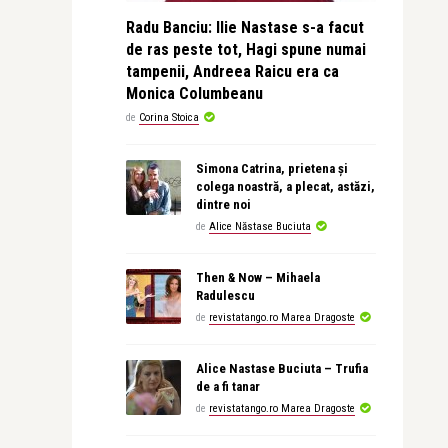
Radu Banciu: Ilie Nastase s-a facut
de ras peste tot, Hagi spune numai
tampenii, Andreea Raicu era ca
Monica Columbeanu
de
Corina Stoica
Simona Catrina, prietena și
colega noastră, a plecat, astăzi,
dintre noi
de
Alice Năstase Buciuta
Then & Now – Mihaela
Radulescu
de
revistatango.ro Marea Dragoste
Alice Nastase Buciuta – Trufia
de a fi tanar
de
revistatango.ro Marea Dragoste