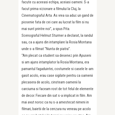
facute cu aceeasi echipa, aceiasi oameni. S-a
facut prima vizionare a filmului la Cluj, la
Cinematograful Arta. As vrea sa aduc un gand de
piosenie fata de cei care au lucrat la film si nu
mai sunt printre noi”, a spus Pita.
Scenograful Helmut Sturmer a declarat, la randul
sau, ca a ajuns din intamplare la Rosia Montana
unde s-a filmat “Nunta de piatra”.
“Am plecat ca student sa desenez prin Apuseni
si am ajuns intamplator la Rosia Montana, era
pamantul fagaduintei, costumele si casele le-am
gasit acolo, erau case sigilate pentru ca oamenii
plecasera de acolo, cinsteam oamenii la
carciuma si faceam rost de tot felul de elemente
de decor. Fiecare din sat s-a implicat in film. Am
mai avut noroc ca nu s-a amestecat nimeni in
filmari, baietii de la cenzura nu veneau pe acolo