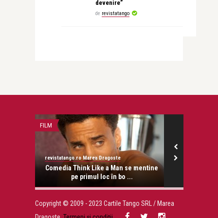
devenire”
de
revistatango
FILM
INTERVIURI
revistatango.ro Marea Dragoste
Alice Năstase B
onose.
Comedia Think Like a Man se mentine
Beatrice Ra
pe primul loc în bo ...
vis r
Copyright © 2009 - 2023 Cartile Tango SRL / Marea
Dragoste.
Termeni și condiții
.