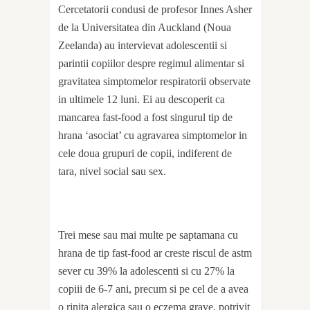
Cercetatorii condusi de profesor Innes Asher
de la Universitatea din Auckland (Noua
Zeelanda) au intervievat adolescentii si
parintii copiilor despre regimul alimentar si
gravitatea simptomelor respiratorii observate
in ultimele 12 luni. Ei au descoperit ca
mancarea fast-food a fost singurul tip de
hrana ‘asociat’ cu agravarea simptomelor in
cele doua grupuri de copii, indiferent de
tara, nivel social sau sex.
Trei mese sau mai multe pe saptamana cu
hrana de tip fast-food ar creste riscul de astm
sever cu 39% la adolescenti si cu 27% la
copiii de 6-7 ani, precum si pe cel de a avea
o rinita alergica sau o eczema grave, potrivit