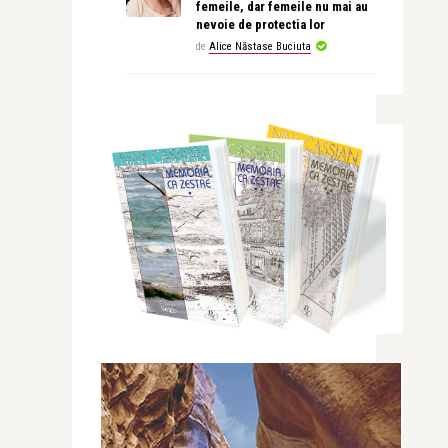
femeile, dar femeile nu mai au
nevoie de protectia lor
de
Alice Năstase Buciuta