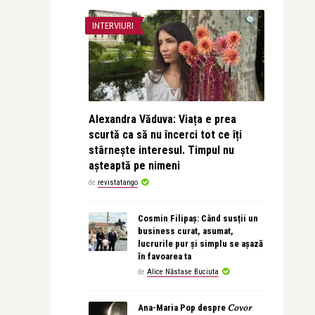
INTERVIURI
Alexandra Văduva: Viața e prea
scurtă ca să nu încerci tot ce îți
stârnește interesul. Timpul nu
așteaptă pe nimeni
de
revistatango
Cosmin Filipaș: Când susții un
business curat, asumat,
lucrurile pur și simplu se așază
în favoarea ta
de
Alice Năstase Buciuta
Ana-Maria Pop despre 𝐶𝑜𝑣𝑜𝑟