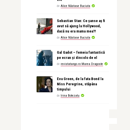
de
Alice Năstase Buciuta
Sebastian Stan: Ce șanse aș fi
avut să ajung la Hollywood,
dacă nu era mama mea?!
de
Alice Năstase Buciuta
Gal Gadot – femeia fantastică
pe ecran și dincolo de el
de
revistatango.ro Marea Dragoste
Eva Green, de la fata Bond la
Miss Peregrine, stăpâna
timpului
de
Irina Botezatu