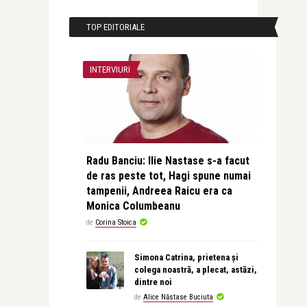
TOP EDITORIALE
INTERVIURI
Radu Banciu: Ilie Nastase s-a facut
de ras peste tot, Hagi spune numai
tampenii, Andreea Raicu era ca
Monica Columbeanu
de
Corina Stoica
Simona Catrina, prietena și
colega noastră, a plecat, astăzi,
dintre noi
de
Alice Năstase Buciuta