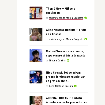
Then & Now – Mihaela
Radulescu
de
revistatango.ro Marea Dragoste
Alice Nastase Buciuta – Trufia
de a fi tanar
de
revistatango.ro Marea Dragoste
Malina Olinescu s-a sinucis,
dupa o mare si trista dragoste
de
Simona Catrina
Nicu Covaci: Tot ce mi-am
propus in viata am reusit! Dar
ce pret am platit…
de
Alice Năstase Buciuta
AURORA LIICEANU: Barbatii
inca doresc sa fie protectori cu