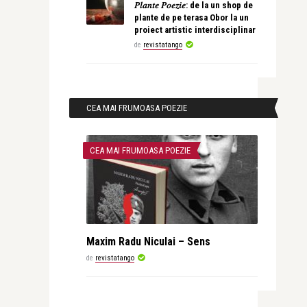
𝑃𝑙𝑎𝑛𝑡𝑒 𝑃𝑜𝑒𝑧𝑖𝑒: de la un shop de
plante de pe terasa Obor la un
proiect artistic interdisciplinar
de
revistatango
CEA MAI FRUMOASA POEZIE
CEA MAI FRUMOASA POEZIE
Maxim Radu Niculai – Sens
de
revistatango