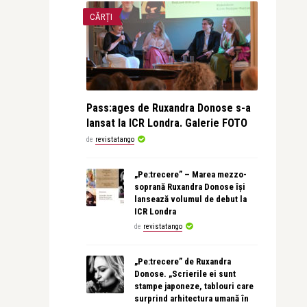
CĂRȚI
Pass:ages de Ruxandra Donose s-a
lansat la ICR Londra. Galerie FOTO
de
revistatango
„Pe:trecere” – Marea mezzo-
soprană Ruxandra Donose își
lansează volumul de debut la
ICR Londra
de
revistatango
„Pe:trecere” de Ruxandra
Donose. „Scrierile ei sunt
stampe japoneze, tablouri care
surprind arhitectura umană în