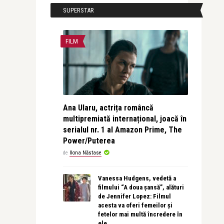
SUPERSTAR
FILM
Ana Ularu, actrița româncă
multipremiată internațional, joacă în
serialul nr. 1 al Amazon Prime, The
Power/Puterea
de
Ilona Năstase
Vanessa Hudgens, vedetă a
filmului “A doua șansă”, alături
de Jennifer Lopez: Filmul
acesta va oferi femeilor și
fetelor mai multă încredere în
ele