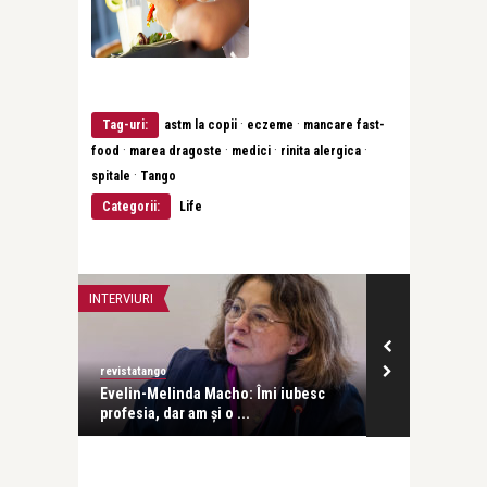
·
·
Tag-uri:
astm la copii
eczeme
mancare fast-
·
·
·
·
food
marea dragoste
medici
rinita alergica
·
spitale
Tango
Categorii:
Life
INTERVIURI
INTERVIURI
revistatango
Alice Năstase B
Evelin-Melinda Macho: Îmi iubesc
Mihaela Rădul
profesia, dar am și o ...
venit exact câ