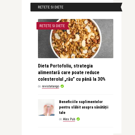
RETETE SI DIETE
RETETE SI DIETE
Dieta Portofoliu, strategia
alimentară care poate reduce
colesterolul „rău” cu până la 30%
de
revistatango
Beneficiile suplimentelor
pentru slăbit asupra sănătății
tale
de
Alex Pub