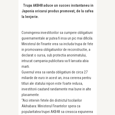
Trupa AKB48 aduce un succes instantaneu in
Japonia oricarui produs promovat, de la cafea
la lenjerie.
Convingerea investitorilor sa cumpere obligatiuni
guvernamentale ar putea fi insa un pic mai dificila.
Ministerul de Finante vrea sa includa trupa de fete
in promovarea obligatiunilor de reconstructie, a
declarat o sursa, sub protectia anonimatului,
intrucat campania publicitara va fi lansata abia
marti.
Guvernul vrea sa vanda obligatiuni de circa 27
miliarde de euro in acest an, insa cererea pentru
titluri ale statului nipon este foarte redusa,
investitorii cautand randamente mai bune in alte
plasamente.
“Aici intervin fetele din districtul tocilarilor
Akihabara: Ministerul Finantelor spera ca
popularitatea trupei AKB48 sa creasca expunerea