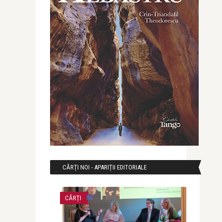
CĂRȚI NOI - APARIȚII EDITORIALE
CĂRȚI