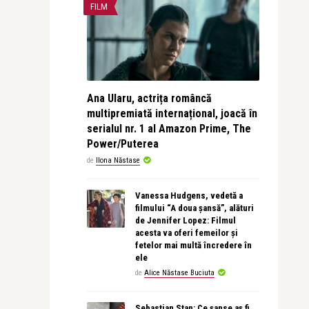
FILM
Ana Ularu, actrița româncă
multipremiată internațional, joacă în
serialul nr. 1 al Amazon Prime, The
Power/Puterea
de
Ilona Năstase
Vanessa Hudgens, vedetă a
filmului “A doua șansă”, alături
de Jennifer Lopez: Filmul
acesta va oferi femeilor și
fetelor mai multă încredere în
ele
de
Alice Năstase Buciuta
Sebastian Stan: Ce șanse aș fi