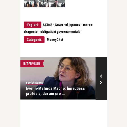
·
·
Tag-uri:
AKB48
Guvernul japonez
marea
·
dragoste
obligatiuni guvernamentale
Categorii:
MoneyChat
INTERVIURI
INTERVIURI
revistatango
Alice Năstase B
Evelin-Melinda Macho: Îmi iubesc
Mihaela Rădul
profesia, dar am și o ...
venit exact câ