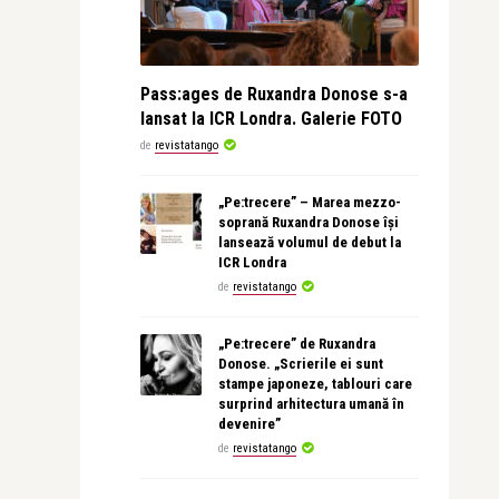
Pass:ages de Ruxandra Donose s-a
lansat la ICR Londra. Galerie FOTO
de
revistatango
„Pe:trecere” – Marea mezzo-
soprană Ruxandra Donose își
lansează volumul de debut la
ICR Londra
de
revistatango
„Pe:trecere” de Ruxandra
Donose. „Scrierile ei sunt
stampe japoneze, tablouri care
surprind arhitectura umană în
devenire”
de
revistatango