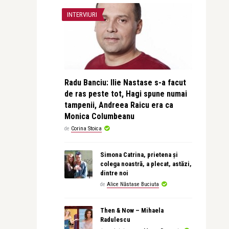
INTERVIURI
Radu Banciu: Ilie Nastase s-a facut
de ras peste tot, Hagi spune numai
tampenii, Andreea Raicu era ca
Monica Columbeanu
de
Corina Stoica
Simona Catrina, prietena și
colega noastră, a plecat, astăzi,
dintre noi
de
Alice Năstase Buciuta
Then & Now – Mihaela
Radulescu