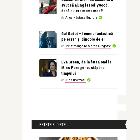
avut să ajung la Hollywood,
dacă nu era mama mea?!
de
Alice Năstase Buciuta
Gal Gadot – femeia fantastică
pe ecran și dincolo de el
de
revistatango.ro Marea Dragoste
Eva Green, de la fata Bond la
Miss Peregrine, stăpâna
timpului
de
Irina Botezatu
RETETE SI DIETE