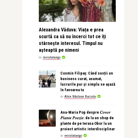
Alexandra Văduva: Viața e prea
scurtă ca să nu încerci tot ce îți
stârnește interesul. Timpul nu
așteaptă pe nimeni
de
revistatango
Cosmin Filipaș: Când susții un
business curat, asumat,
lucrurile pur și simplu se așază
în favoarea ta
de
Alice Năstase Buciuta
Ana-Maria Pop despre 𝐶𝑜𝑣𝑜𝑟
𝑃𝑙𝑎𝑛𝑡𝑒 𝑃𝑜𝑒𝑧𝑖𝑒: de la un shop de
plante de pe terasa Obor la un
proiect artistic interdisciplinar
de
revistatango