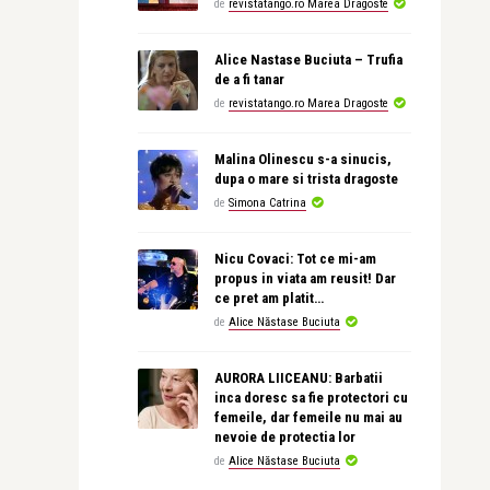
de
revistatango.ro Marea Dragoste
Alice Nastase Buciuta – Trufia
de a fi tanar
de
revistatango.ro Marea Dragoste
Malina Olinescu s-a sinucis,
dupa o mare si trista dragoste
de
Simona Catrina
Nicu Covaci: Tot ce mi-am
propus in viata am reusit! Dar
ce pret am platit…
de
Alice Năstase Buciuta
AURORA LIICEANU: Barbatii
inca doresc sa fie protectori cu
femeile, dar femeile nu mai au
nevoie de protectia lor
de
Alice Năstase Buciuta