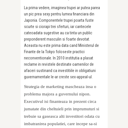
La prima vedere, imaginea trupei ar putea parea
un pic prea sexy pentru lumea financiara din
Japonia. Componentele trupei poarta fuste
scurte si ciorapi trei sferturi, iar cantecele
cateoadata sugestive au ca tinta un public
preponderent masculin si foarte devotat.
Aceasta nu este prima data cand Ministerul de
Finante de la Tokyo foloseste practici
neconventionale. In 2010 institutia a plasat
reclame in revistele destinate oamenilor de
afaceri sustinand ca investitiile in obligatiuni
guvernamentale le-ar creste sex-appeal-ul.
Strategia de marketing mascheaza insa o
problema majora a guvernului nipon.
Executivul isi finanteaza in prezent circa
jumatate din cheltuieli prin imprumuturi si
trebuie sa gaseasca alti investitori odata cu
imbatranirea populatiei, care incepe sa-si