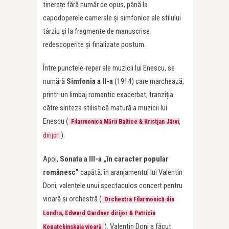
tinerețe fără număr de opus, până la
capodoperele camerale și simfonice ale stilului
târziu și la fragmente de manuscrise
redescoperite și finalizate postum.
Între punctele-reper ale muzicii lui Enescu, se
numără
Simfonia a II-a
(1914) care marchează,
printr-un limbaj romantic exacerbat, tranziția
către sinteza stilistică matură a muzicii lui
Enescu (
Filarmonica Mării Baltice & Kristjan Järvi
,
).
dirijor
Apoi,
Sonata a III-a „în caracter popular
românesc”
capătă, în aranjamentul lui Valentin
Doni, valențele unui spectaculos concert pentru
vioară și orchestră (
Orchestra Filarmonică din
Londra, Edward Gardner dirijor & Patricia
). Valentin Doni a făcut
Kopatchinskaja vioară