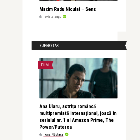
Maxim Radu Niculai – Sens
de
revistatango
SUPERSTAR
FILM
Ana Ularu, actrița româncă
multipremiată internațional, joacă în
serialul nr. 1 al Amazon Prime, The
Power/Puterea
de
Ilona Năstase