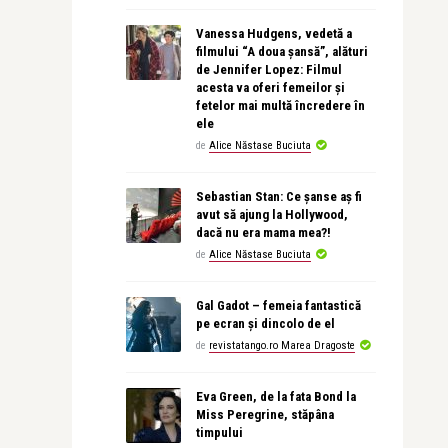
Vanessa Hudgens, vedetă a
filmului “A doua șansă”, alături
de Jennifer Lopez: Filmul
acesta va oferi femeilor și
fetelor mai multă încredere în
ele
de
Alice Năstase Buciuta
Sebastian Stan: Ce șanse aș fi
avut să ajung la Hollywood,
dacă nu era mama mea?!
de
Alice Năstase Buciuta
Gal Gadot – femeia fantastică
pe ecran și dincolo de el
de
revistatango.ro Marea Dragoste
Eva Green, de la fata Bond la
Miss Peregrine, stăpâna
timpului