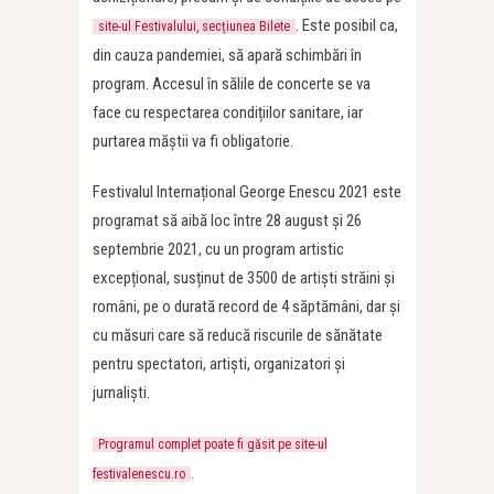
. Este posibil ca,
site-ul Festivalului, secțiunea Bilete
din cauza pandemiei, să apară schimbări în
program. Accesul în sălile de concerte se va
face cu respectarea condițiilor sanitare, iar
purtarea măștii va fi obligatorie.
Festivalul Internațional George Enescu 2021 este
programat să aibă loc între 28 august și 26
septembrie 2021, cu un program artistic
excepțional, susținut de 3500 de artiști străini și
români, pe o durată record de 4 săptămâni, dar și
cu măsuri care să reducă riscurile de sănătate
pentru spectatori, artiști, organizatori și
jurnaliști.
Programul complet poate fi găsit pe site-ul
.
festivalenescu.ro