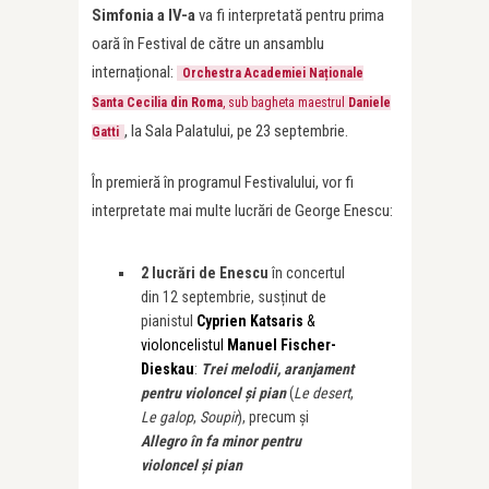
Simfonia
a IV-a
va fi interpretată pentru prima
oară în Festival de către un ansamblu
internațional:
Orchestra Academiei Naționale
Santa Cecilia din Roma
, sub bagheta maestrul
Daniele
, la Sala Palatului, pe 23 septembrie.
Gatti
În premieră în programul Festivalului, vor fi
interpretate mai multe lucrări de George Enescu:
2 lucrări de Enescu
în concertul
din 12 septembrie, susținut de
pianistul
Cyprien Katsaris
&
violoncelistul
Manuel Fischer-
Dieskau
:
Trei melodii, aranjament
pentru violoncel și pian
(
Le desert
,
Le galop
,
Soupir
), precum și
Allegro în fa minor pentru
violoncel și pian