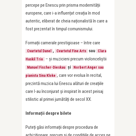
percepe pe Enescu prin prisma modernității
europene, care i-a influențat creația în mod
autentic, eliberat de cheia naționalistă în care a
fost prezentat în timpul comunismului.
Formații camerale prestigioase – între care
,
sau
Cvartetul Danel
Cvartetul Fine Arts
Clara
– și muzicieni precum violonceliștii
Haskil Trio
și
Manuel Fischer-Dieskau
Norbert Anger sau
, care vor evolua în recital,
pianista Sina Kloke
prezintă muzica lui Enescu alături de creațiile
care l-au înconjurat și inspirat în acest peisaj
stilistic al primei jumătăți de secol XX.
Informații despre bilete
Puteți găsi informații despre procedura de
achiziționare, precum și de condițiile de acces pe