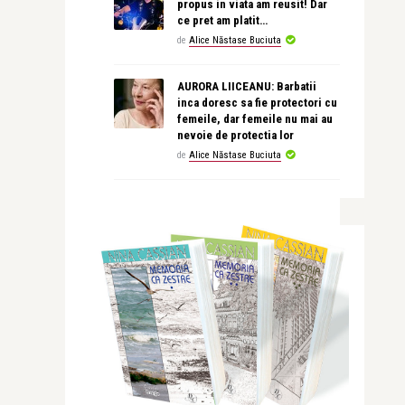
propus in viata am reusit! Dar
ce pret am platit…
de
Alice Năstase Buciuta
AURORA LIICEANU: Barbatii
inca doresc sa fie protectori cu
femeile, dar femeile nu mai au
nevoie de protectia lor
de
Alice Năstase Buciuta