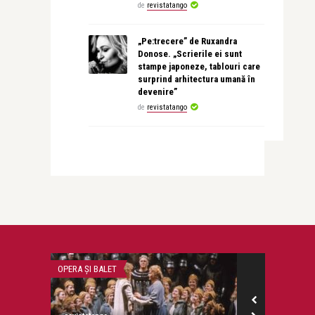
de
revistatango
„Pe:trecere” de Ruxandra
Donose. „Scrierile ei sunt
stampe japoneze, tablouri care
surprind arhitectura umană în
devenire”
de
revistatango
OPERA ȘI BALET
STIRI