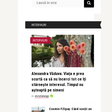
INTERVIURI
INTERVIURI
Alexandra Văduva: Viața e prea
scurtă ca să nu încerci tot ce îți
stârnește interesul. Timpul nu
așteaptă pe nimeni
de
revistatango
Cosmin Filipaș: Când susții un