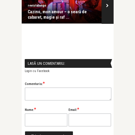
revistatango
revistatango
ă seară
Cazino, mon amour – o seară de
Concursul In
cabaret, magie și raf ...
Enescu 2026 d
LASĂ UN COMENTARIU:
Login cu Facebook
*
Comentariu:
*
*
Nume:
Email: