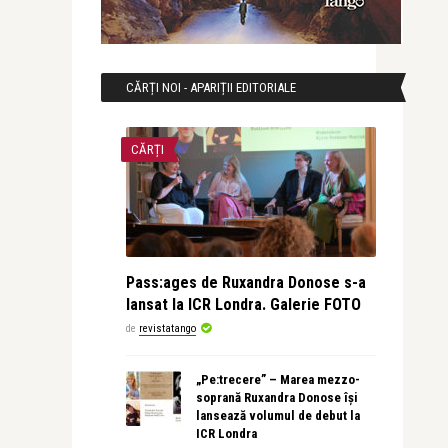
CĂRȚI NOI - APARIȚII EDITORIALE
CĂRȚI
Pass:ages de Ruxandra Donose s-a
lansat la ICR Londra. Galerie FOTO
de
revistatango
„Pe:trecere” – Marea mezzo-
soprană Ruxandra Donose își
lansează volumul de debut la
ICR Londra