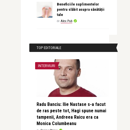
Beneficiile suplimentelor
pentru slăbit asupra sănătății
tale
de
Alex Pub
TOP EDITORIALE
INTERVIURI
Radu Banciu: Ilie Nastase s-a facut
de ras peste tot, Hagi spune numai
tampenii, Andreea Raicu era ca
Monica Columbeanu