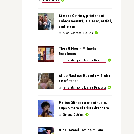
de
Corina Stoica
Simona Catrina, prietena și
colega noastră, a plecat, astăzi,
dintre noi
de
Alice Năstase Buciuta
Then & Now – Mihaela
Radulescu
de
revistatango.ro Marea Dragoste
Alice Nastase Buciuta – Trufia
de a fi tanar
de
revistatango.ro Marea Dragoste
Malina Olinescu s-a sinucis,
dupa o mare si trista dragoste
de
Simona Catrina
Nicu Covaci: Tot ce mi-am