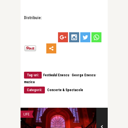
Distribuie:
·
·
Tag-uri:
Festivalul Enescu
George Enescu
muzica
Categorii:
Concerte & Spectacole
LIFE
CONCERTE & SP