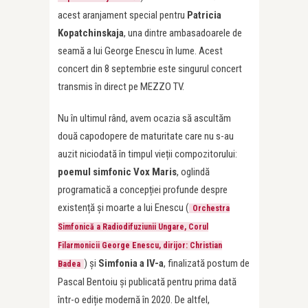
acest aranjament special pentru
Patricia
Kopatchinskaja
, una dintre ambasadoarele de
seamă a lui George Enescu în lume. Acest
concert din 8 septembrie este singurul concert
transmis în direct pe MEZZO TV.
Nu în ultimul rând, avem ocazia să ascultăm
două capodopere de maturitate care nu s-au
auzit niciodată în timpul vieții compozitorului:
poemul simfonic Vox Maris
, oglindă
programatică a concepției profunde despre
existență și moarte a lui Enescu (
Orchestra
Simfonică a Radiodifuziunii Ungare, Corul
Filarmonicii George Enescu, dirijor: Christian
) și
Simfonia a IV-a
, finalizată postum de
Badea
Pascal Bentoiu și publicată pentru prima dată
într-o ediție modernă în 2020. De altfel,