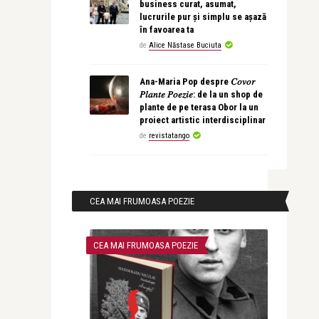
business curat, asumat,
lucrurile pur și simplu se așază
în favoarea ta
de
Alice Năstase Buciuta
Ana-Maria Pop despre 𝐶𝑜𝑣𝑜𝑟
𝑃𝑙𝑎𝑛𝑡𝑒 𝑃𝑜𝑒𝑧𝑖𝑒: de la un shop de
plante de pe terasa Obor la un
proiect artistic interdisciplinar
de
revistatango
CEA MAI FRUMOASA POEZIE
CEA MAI FRUMOASA POEZIE