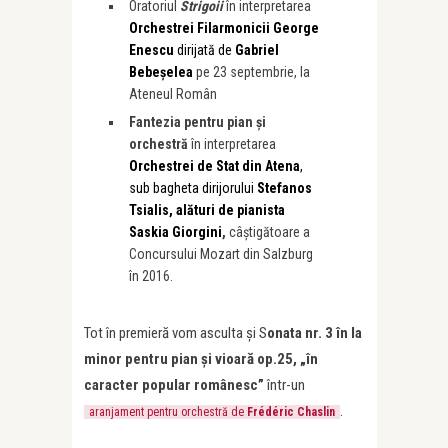
Oratoriul
Strigoii
în interpretarea
Orchestrei Filarmonicii George
Enescu
dirijată de
Gabriel
Bebeșelea
pe 23 septembrie, la
Ateneul Român
Fantezia pentru pian și
orchestră
în interpretarea
Orchestrei de Stat din Atena
,
sub bagheta dirijorului
Stefanos
Tsialis, alături de pianista
Saskia Giorgini
,
câștigătoare a
Concursului Mozart din Salzburg
în 2016.
Tot în premieră vom asculta și S
onata nr. 3 în la
minor pentru pian și vioară op.25, „în
caracter popular românesc”
într-un
.
aranjament pentru orchestră de
Frédéric Chaslin