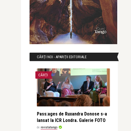
CĂRȚI NOI - APARIȚII EDITORIALE
CĂRȚI
Pass:ages de Ruxandra Donose s-a
lansat la ICR Londra. Galerie FOTO
de
revistatango