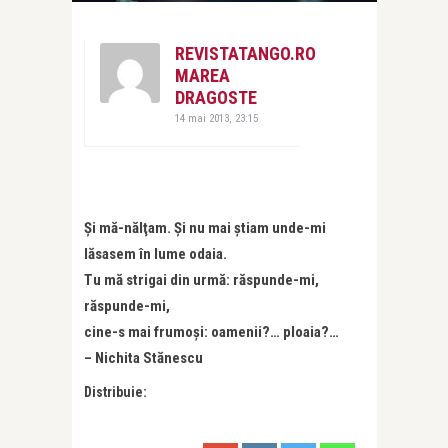
REVISTATANGO.RO
MAREA
DRAGOSTE
14 mai 2013, 23:15
Şi mă-nălţam. Şi nu mai știam unde-mi
lăsasem în lume odaia.
Tu mă strigai din urmă: răspunde-mi,
răspunde-mi,
cine-s mai frumoşi: oamenii?… ploaia?…
– Nichita Stănescu
Distribuie: