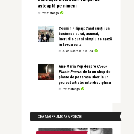
așteaptă pe nimeni
de
revistatango
Cosmin Filipaș: Când susții un
business curat, asumat,
lucrurile pur și simplu se așază
în favoarea ta
de
Alice Năstase Buciuta
Ana-Maria Pop despre 𝐶𝑜𝑣𝑜𝑟
𝑃𝑙𝑎𝑛𝑡𝑒 𝑃𝑜𝑒𝑧𝑖𝑒: de la un shop de
plante de pe terasa Obor la un
proiect artistic interdisciplinar
de
revistatango
CEA MAI FRUMOASA POEZIE