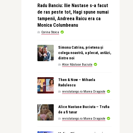
Radu Banciu: Ilie Nastase s-a facut
de ras peste tot, Hagi spune numai
tampenii, Andreea Raicu era ca
Monica Columbeanu
de
Corina Stoica
Simona Catrina, prietena și
colega noastră, a plecat, astăzi,
dintre noi
de
Alice Năstase Buciuta
Then & Now – Mihaela
Radulescu
de
revistatango.ro Marea Dragoste
Alice Nastase Buciuta – Trufia
de a fi tanar
de
revistatango.ro Marea Dragoste