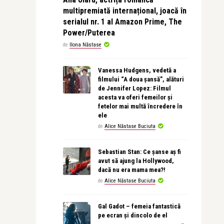
multipremiată internațional, joacă în
serialul nr. 1 al Amazon Prime, The
Power/Puterea
de
Ilona Năstase
Vanessa Hudgens, vedetă a
filmului “A doua șansă”, alături
de Jennifer Lopez: Filmul
acesta va oferi femeilor și
fetelor mai multă încredere în
ele
de
Alice Năstase Buciuta
Sebastian Stan: Ce șanse aș fi
avut să ajung la Hollywood,
dacă nu era mama mea?!
de
Alice Năstase Buciuta
Gal Gadot – femeia fantastică
pe ecran și dincolo de el