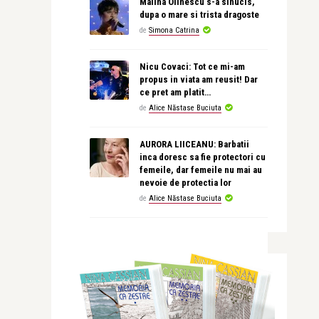
Malina Olinescu s-a sinucis,
dupa o mare si trista dragoste
de
Simona Catrina
Nicu Covaci: Tot ce mi-am
propus in viata am reusit! Dar
ce pret am platit…
de
Alice Năstase Buciuta
AURORA LIICEANU: Barbatii
inca doresc sa fie protectori cu
femeile, dar femeile nu mai au
nevoie de protectia lor
de
Alice Năstase Buciuta