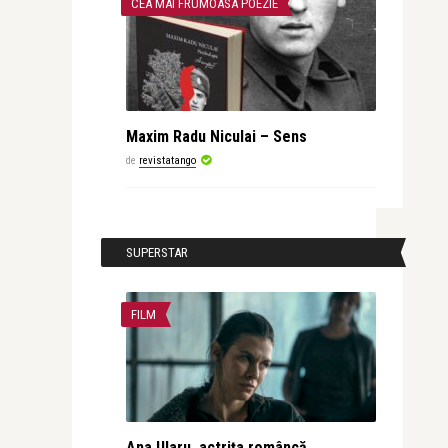
CEA MAI FRUMOASA POEZIE
Maxim Radu Niculai – Sens
de
revistatango
SUPERSTAR
FILM
Ana Ularu, actrița româncă