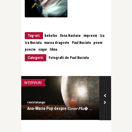
·
·
·
·
Tag-uri:
bebelus
Ilona Nastase
impresie
Iza
·
·
·
·
Iza Buciuta
marea dragoste
Paul Buciuta
poem
·
·
poezie
sugar
tihna
Categorii:
Fotografii de Paul Buciuta
ADVERT
INTERVIURI
Alex Pub
Alice Năstase B
𝑎� ...
Pătuțuri pentru copii din lemn sau
Ion Piso: Când
plastic? Diferențe ...
cântat, ia ...