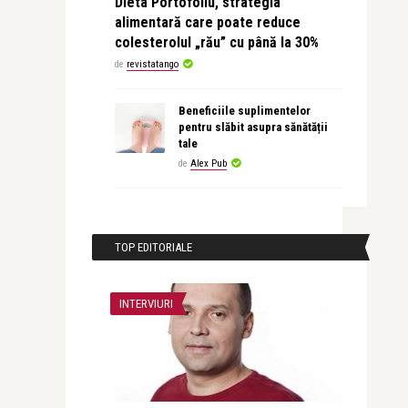
Dieta Portofoliu, strategia
alimentară care poate reduce
colesterolul „rău” cu până la 30%
de
revistatango
Beneficiile suplimentelor
pentru slăbit asupra sănătății
tale
de
Alex Pub
TOP EDITORIALE
INTERVIURI