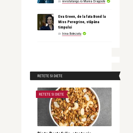
de
revistatango.ro Marea Dragoste
Eva Green, de la fata Bond la
Miss Peregrine, stăpâna
timpului
de
Irina Botezatu
RETETE SI DIETE
RETETE SI DIETE