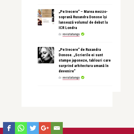
„Pe:trecere” – Marea mezzo-
soprană Ruxandra Donose își
lansează volumul de debut la
ICR Londra
de
revistatango
„Pe:trecere” de Ruxandra
Donose. „Scrierile ei sunt
stampe japoneze, tablouri care
surprind arhitectura umană în
devenire”
de
revistatango