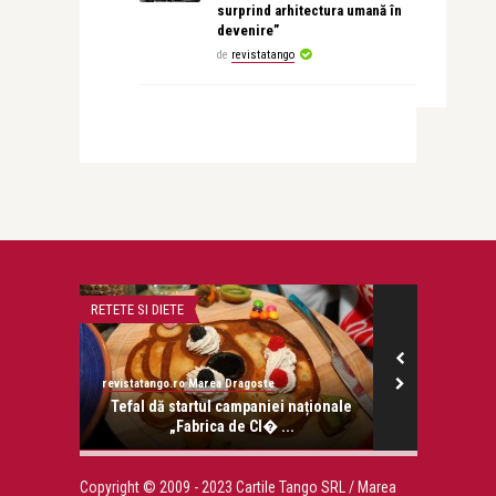
surprind arhitectura umană în
devenire”
de
revistatango
RETETE SI DIETE
STIRI
revistatango.ro Marea Dragoste
revistatango.ro
onose.
Tefal dă startul campaniei naționale
Guvernul ar 
„Fabrica de Cl� ...
trat
Copyright © 2009 - 2023 Cartile Tango SRL / Marea