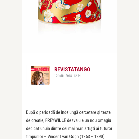
REVISTATANGO
12 iulie 2018, 12:44
După o perioadă de îndelungă cercetare și teste
de creație, FREY
WILL
E dezvăluie un nou omagiu
dedicat unuia dintre cei mai mari artiști ai tuturor
timpurilor – Vincent van Gogh (1853 – 1890).