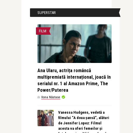
SUPERSTAR
FILM
Ana Ularu, actrița româncă
multipremiată internațional, joacă în
serialul nr. 1 al Amazon Prime, The
Power/Puterea
de
Ilona Năstase
Vanessa Hudgens, vedetă a
filmului “A doua șansă”, alături
de Jennifer Lopez: Filmul
acesta va oferi femeilor și