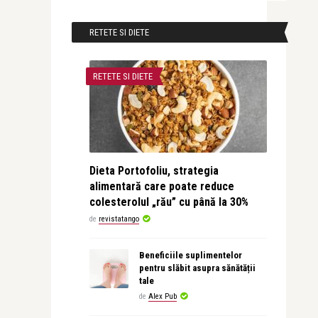
RETETE SI DIETE
RETETE SI DIETE
Dieta Portofoliu, strategia
alimentară care poate reduce
colesterolul „rău” cu până la 30%
de
revistatango
Beneficiile suplimentelor
pentru slăbit asupra sănătății
tale
de
Alex Pub