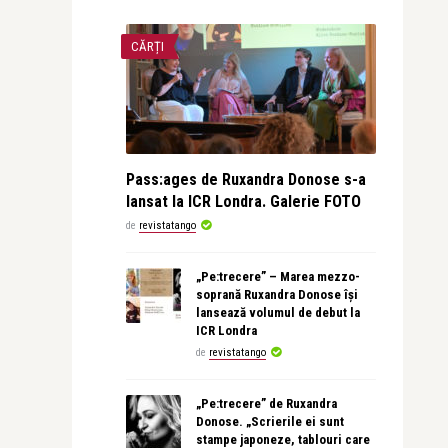
CĂRȚI
Pass:ages de Ruxandra Donose s-a
lansat la ICR Londra. Galerie FOTO
de
revistatango
„Pe:trecere” – Marea mezzo-
soprană Ruxandra Donose își
lansează volumul de debut la
ICR Londra
de
revistatango
„Pe:trecere” de Ruxandra
Donose. „Scrierile ei sunt
stampe japoneze, tablouri care