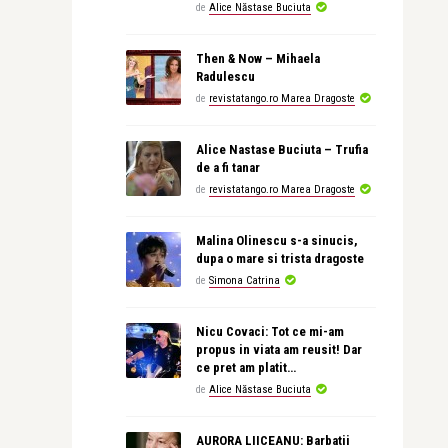
de
Alice Năstase Buciuta
Then & Now – Mihaela
Radulescu
de
revistatango.ro Marea Dragoste
Alice Nastase Buciuta – Trufia
de a fi tanar
de
revistatango.ro Marea Dragoste
Malina Olinescu s-a sinucis,
dupa o mare si trista dragoste
de
Simona Catrina
Nicu Covaci: Tot ce mi-am
propus in viata am reusit! Dar
ce pret am platit…
de
Alice Năstase Buciuta
AURORA LIICEANU: Barbatii