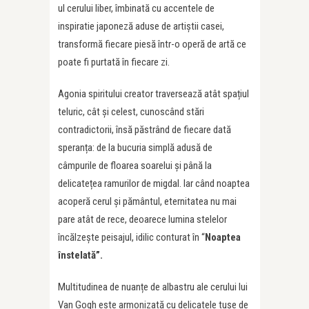
ul cerului liber, îmbinată cu accentele de
inspiratie japoneză aduse de artiștii casei,
transformă fiecare piesă într-o operă de artă ce
poate fi purtată în fiecare zi.
Agonia spiritului creator traversează atât spațiul
teluric, cât și celest, cunoscând stări
contradictorii, însă păstrând de fiecare dată
speranța: de la bucuria simplă adusă de
câmpurile de floarea soarelui și până la
delicatețea ramurilor de migdal. Iar când noaptea
acoperă cerul și pământul, eternitatea nu mai
pare atât de rece, deoarece lumina stelelor
încălzește peisajul, idilic conturat în “
Noaptea
înstelată”.
Multitudinea de nuanțe de albastru ale cerului lui
Van Gogh este armonizată cu delicatele tușe de