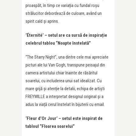
proaspăt, în timp ce variația cu fundal roșu
strălucitor debordează de culoare, având un
spirit cald și aprins.
‘Éternité’ – setul are ca sursă de inspirație
celebrul tablou “Noapte înstelată”
“The Starry Night”, una dintre cele mai apreciate
picturi ale lui Van Gogh, transpune peisajul din
camera artistului chiar înainte de răsăritul
soarelui, cu includerea unui sat idealizat. Cu
mare grijă și atenție la detalii, echipa de artiști
FREYWILLE a interpretat designul original și a
adus la viață cerul înstelat în bijuterii cu email.
‘Fleur d’Or Jour’ – setul este inspirat de
tabloul “Floarea soarelui”