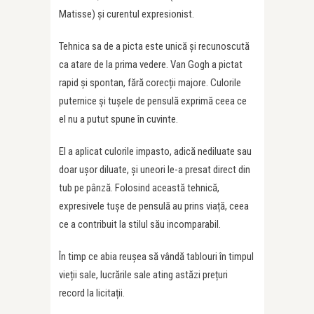
Matisse) și curentul expresionist.
Tehnica sa de a picta este unică și recunoscută
ca atare de la prima vedere. Van Gogh a pictat
rapid și spontan, fără corecții majore. Culorile
puternice și tușele de pensulă exprimă ceea ce
el nu a putut spune în cuvinte.
El a aplicat culorile impasto, adică nediluate sau
doar ușor diluate, și uneori le-a presat direct din
tub pe pânză. Folosind această tehnică,
expresivele tușe de pensulă au prins viață, ceea
ce a contribuit la stilul său incomparabil.
În timp ce abia reușea să vândă tablouri în timpul
vieții sale, lucrările sale ating astăzi prețuri
record la licitații.