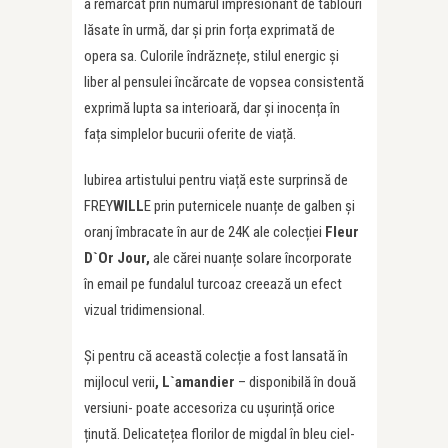
a remarcat prin numărul impresionant de tablouri
lăsate în urmă, dar și prin forța exprimată de
opera sa. Culorile îndrăznețe, stilul energic și
liber al pensulei încărcate de vopsea consistentă
exprimă lupta sa interioară, dar și inocența în
fața simplelor bucurii oferite de viață.
Iubirea artistului pentru viață este surprinsă de
FREY
WILL
E prin puternicele nuanțe de galben și
oranj îmbracate în aur de 24K ale colecției
Fleur
D`Or Jour,
ale cărei nuanțe solare încorporate
în email pe fundalul turcoaz creează un efect
vizual tridimensional.
Și pentru că această colecție a fost lansată în
mijlocul verii
, L`amandier
– disponibilă în două
versiuni- poate accesoriza cu ușurință orice
ținută. Delicatețea florilor de migdal în bleu ciel-