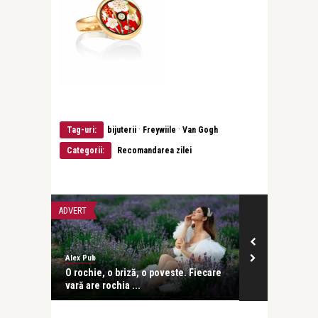
·
·
Tag-uri:
bijuterii
Freywiile
Van Gogh
Categorii:
Recomandarea zilei
ADVERT
LIFE
Alex Pub
revistatango
își pierd
O rochie, o briză, o poveste. Fiecare
Câștigătorii
vară are rochia ...
– un evenime