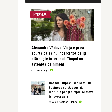
INTERVIURI
Alexandra Văduva: Viața e prea
scurtă ca să nu încerci tot ce îți
stârnește interesul. Timpul nu
așteaptă pe nimeni
de
revistatango
Cosmin Filipaș: Când susții un
business curat, asumat,
lucrurile pur și simplu se așază
în favoarea ta
de
Alice Năstase Buciuta