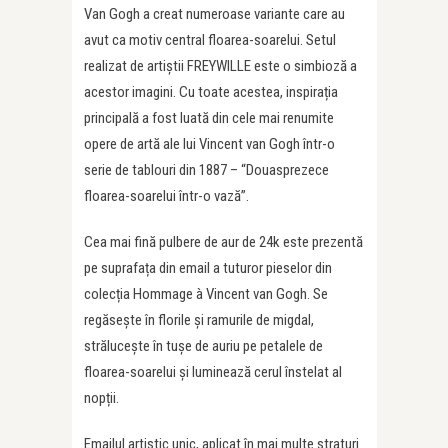
Van Gogh a creat numeroase variante care au
avut ca motiv central floarea-soarelui. Setul
realizat de artiștii FREYWILLE este o simbioză a
acestor imagini. Cu toate acestea, inspirația
principală a fost luată din cele mai renumite
opere de artă ale lui Vincent van Gogh într-o
serie de tablouri din 1887 – “Douasprezece
floarea-soarelui într-o vază”.
Cea mai fină pulbere de aur de 24k este prezentă
pe suprafața din email a tuturor pieselor din
colecția Hommage à Vincent van Gogh. Se
regăsește în florile și ramurile de migdal,
strălucește în tușe de auriu pe petalele de
floarea-soarelui și luminează cerul înstelat al
nopții.
Emailul artistic unic, aplicat în mai multe straturi