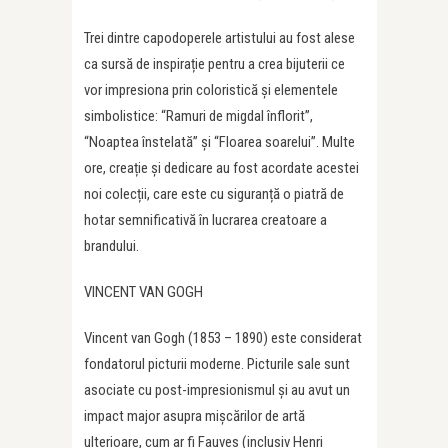
Trei dintre capodoperele artistului au fost alese
ca sursă de inspirație pentru a crea bijuterii ce
vor impresiona prin coloristică și elementele
simbolistice: “Ramuri de migdal înflorit”,
“Noaptea înstelată” și “Floarea soarelui”. Multe
ore, creație și dedicare au fost acordate acestei
noi colecții, care este cu siguranță o piatră de
hotar semnificativă în lucrarea creatoare a
brandului.
VINCENT VAN GOGH
Vincent van Gogh (1853 – 1890) este considerat
fondatorul picturii moderne. Picturile sale sunt
asociate cu post-impresionismul și au avut un
impact major asupra mișcărilor de artă
ulterioare, cum ar fi Fauves (inclusiv Henri