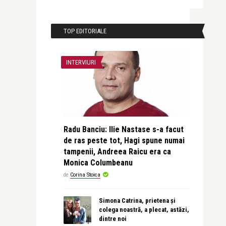
TOP EDITORIALE
INTERVIURI
Radu Banciu: Ilie Nastase s-a facut
de ras peste tot, Hagi spune numai
tampenii, Andreea Raicu era ca
Monica Columbeanu
de
Corina Stoica
Simona Catrina, prietena și
colega noastră, a plecat, astăzi,
dintre noi