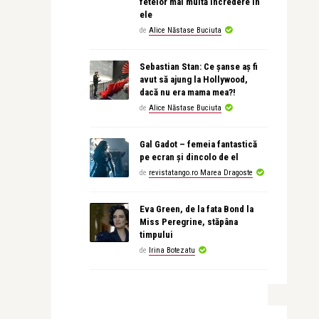
fetelor mai multă încredere în
ele
de
Alice Năstase Buciuta
Sebastian Stan: Ce șanse aș fi
avut să ajung la Hollywood,
dacă nu era mama mea?!
de
Alice Năstase Buciuta
Gal Gadot – femeia fantastică
pe ecran și dincolo de el
de
revistatango.ro Marea Dragoste
Eva Green, de la fata Bond la
Miss Peregrine, stăpâna
timpului
de
Irina Botezatu