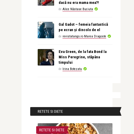
dacă nu era mama mea?!
de
Alice Năstase Buciuta
Gal Gadot – femeia fantastică
pe ecran și dincolo de el
de
revistatango.ro Marea Dragoste
Eva Green, de la fata Bond la
Miss Peregrine, stăpâna
timpului
de
Irina Botezatu
RETETE SI DIETE
RETETE SI DIETE