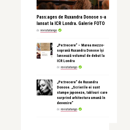
Pass:ages de Ruxandra Donose s-a
lansat la ICR Londra. Galerie FOTO
de
revistatango
„Pe:trecere” – Marea mezzo-
soprană Ruxandra Donose își
lansează volumul de debut la
ICR Londra
de
revistatango
„Pe:trecere” de Ruxandra
Donose. „Scrierile ei sunt
stampe japoneze, tablouri care
surprind arhitectura umană în
devenire”
de
revistatango