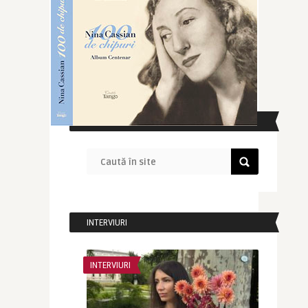
CAUTĂ ÎN SITE
INTERVIURI
INTERVIURI