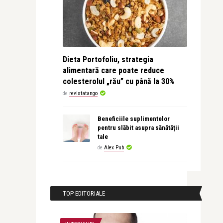
Dieta Portofoliu, strategia
alimentară care poate reduce
colesterolul „rău” cu până la 30%
de
revistatango
Beneficiile suplimentelor
pentru slăbit asupra sănătății
tale
de
Alex Pub
TOP EDITORIALE