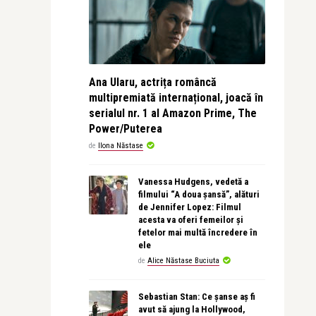
Ana Ularu, actrița româncă
multipremiată internațional, joacă în
serialul nr. 1 al Amazon Prime, The
Power/Puterea
de
Ilona Năstase
Vanessa Hudgens, vedetă a
filmului “A doua șansă”, alături
de Jennifer Lopez: Filmul
acesta va oferi femeilor și
fetelor mai multă încredere în
ele
de
Alice Năstase Buciuta
Sebastian Stan: Ce șanse aș fi
avut să ajung la Hollywood,