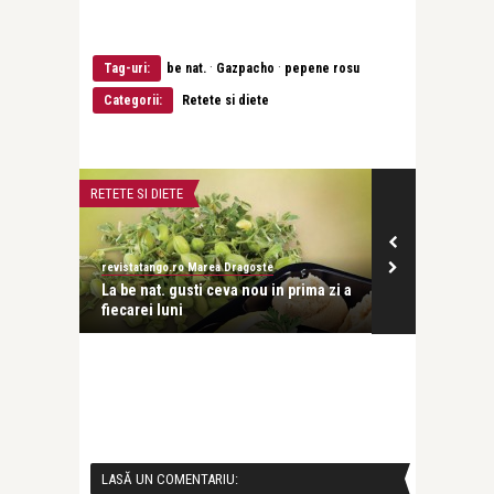
·
·
Tag-uri:
be nat.
Gazpacho
pepene rosu
Categorii:
Retete si diete
RETETE SI DIETE
CONCURS
revistatango.ro Marea Dragoste
revistatango.ro
ibrat
La be nat. gusti ceva nou in prima zi a
Castiga un m
fiecarei luni
be nat.
LASĂ UN COMENTARIU: