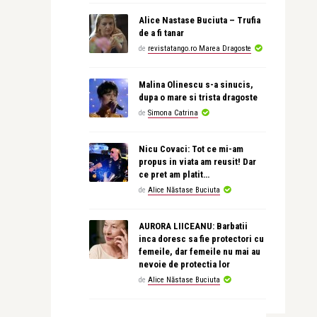
Alice Nastase Buciuta – Trufia
de a fi tanar
de
revistatango.ro Marea Dragoste
Malina Olinescu s-a sinucis,
dupa o mare si trista dragoste
de
Simona Catrina
Nicu Covaci: Tot ce mi-am
propus in viata am reusit! Dar
ce pret am platit…
de
Alice Năstase Buciuta
AURORA LIICEANU: Barbatii
inca doresc sa fie protectori cu
femeile, dar femeile nu mai au
nevoie de protectia lor
de
Alice Năstase Buciuta