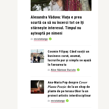
Alexandra Văduva: Viața e prea
scurtă ca să nu încerci tot ce îți
stârnește interesul. Timpul nu
așteaptă pe nimeni
de
revistatango
Cosmin Filipaș: Când susții un
business curat, asumat,
lucrurile pur și simplu se așază
în favoarea ta
de
Alice Năstase Buciuta
Ana-Maria Pop despre 𝐶𝑜𝑣𝑜𝑟
𝑃𝑙𝑎𝑛𝑡𝑒 𝑃𝑜𝑒𝑧𝑖𝑒: de la un shop de
plante de pe terasa Obor la un
proiect artistic interdisciplinar
de
revistatango