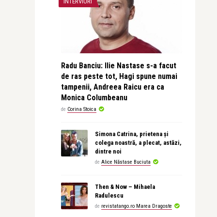
INTERVIURI
Radu Banciu: Ilie Nastase s-a facut
de ras peste tot, Hagi spune numai
tampenii, Andreea Raicu era ca
Monica Columbeanu
de
Corina Stoica
Simona Catrina, prietena și
colega noastră, a plecat, astăzi,
dintre noi
de
Alice Năstase Buciuta
Then & Now – Mihaela
Radulescu
de
revistatango.ro Marea Dragoste