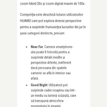
zoom hibrid 20x și zoom digital maxim de 100x.
Competiția este deschisă tuturor utilizatorilor
HUAWEI care pot explora diverse perspective
pentru a surprinde frumusețea lucrurilor din jur în
șase categorii distincte, precum:
Near Far
: Camera smartphone-
ului poate fi folosită pentru a
surprinde detalii inedite și
perspective diferite, indiferent
dacă persoana din spatele
camerei se află în interior sau
afară.
Good Night
: Utilizatorii pot
surprinde cadre noaptea sau într-
un mediu cu lumină scăzută, care
să transpună atmosfera
momentului în imagini.