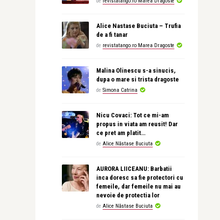
de
revistatango.ro Marea Dragoste
Alice Nastase Buciuta – Trufia
de a fi tanar
de
revistatango.ro Marea Dragoste
Malina Olinescu s-a sinucis,
dupa o mare si trista dragoste
de
Simona Catrina
Nicu Covaci: Tot ce mi-am
propus in viata am reusit! Dar
ce pret am platit…
de
Alice Năstase Buciuta
AURORA LIICEANU: Barbatii
inca doresc sa fie protectori cu
femeile, dar femeile nu mai au
nevoie de protectia lor
de
Alice Năstase Buciuta