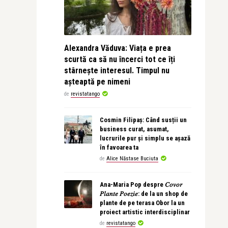
Alexandra Văduva: Viața e prea
scurtă ca să nu încerci tot ce îți
stârnește interesul. Timpul nu
așteaptă pe nimeni
de
revistatango
Cosmin Filipaș: Când susții un
business curat, asumat,
lucrurile pur și simplu se așază
în favoarea ta
de
Alice Năstase Buciuta
Ana-Maria Pop despre 𝐶𝑜𝑣𝑜𝑟
𝑃𝑙𝑎𝑛𝑡𝑒 𝑃𝑜𝑒𝑧𝑖𝑒: de la un shop de
plante de pe terasa Obor la un
proiect artistic interdisciplinar
de
revistatango