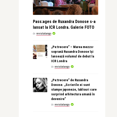
Pass:ages de Ruxandra Donose s-a
lansat la ICR Londra. Galerie FOTO
de
revistatango
„Pe:trecere” – Marea mezzo-
soprană Ruxandra Donose își
lansează volumul de debut la
ICR Londra
de
revistatango
„Pe:trecere” de Ruxandra
Donose. „Scrierile ei sunt
stampe japoneze, tablouri care
surprind arhitectura umană în
devenire”
de
revistatango