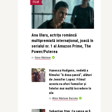
FILM
Ana Ularu, actrița româncă
multipremiată internațional, joacă în
serialul nr. 1 al Amazon Prime, The
Power/Puterea
de
Ilona Năstase
Vanessa Hudgens, vedetă a
filmului “A doua șansă”, alături
de Jennifer Lopez: Filmul
acesta va oferi femeilor și
fetelor mai multă încredere în
ele
de
Alice Năstase Buciuta
Sebastian Stan: Ce șanse aș fi