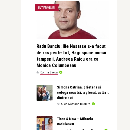
INTERVIURI
Radu Banciu: Ilie Nastase s-a facut
de ras peste tot, Hagi spune numai
tampenii, Andreea Raicu era ca
Monica Columbeanu
de
Corina Stoica
Simona Catrina, prietena și
colega noastră, a plecat, astăzi,
dintre noi
de
Alice Năstase Buciuta
Then & Now – Mihaela
Radulescu