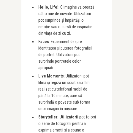
Hello, Life!
: O imagine valorează
cât o mie de cuvinte. Utilizatorii
pot surprinde și împărtăși o
emoție sau o sursă de inspirație
din viața de zi cu zi.
Faces
: Experiment despre
identitatea și puterea fotografiei
de portret. Utilizatorii pot
surprinde portretele celor
apropiați.
Live Moments
: Utilizatorii pot
filma și regiza un scurt sau film
realizat cu telefonul mobil de
până la 10 minute, care să
surprindă o poveste sub forma
unor imagini în mișcare.
Storyteller: Utilizatorii
pot folosi
o serie de fotografii pentru a
exprima emoții și a spune o