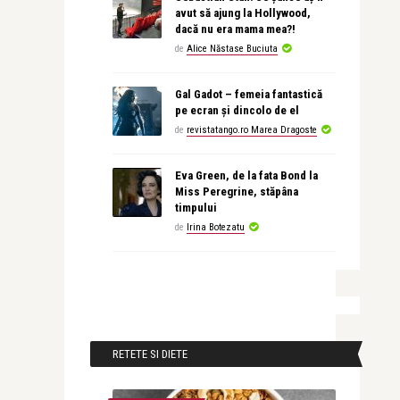
avut să ajung la Hollywood,
dacă nu era mama mea?!
de
Alice Năstase Buciuta
Gal Gadot – femeia fantastică
pe ecran și dincolo de el
de
revistatango.ro Marea Dragoste
Eva Green, de la fata Bond la
Miss Peregrine, stăpâna
timpului
de
Irina Botezatu
RETETE SI DIETE