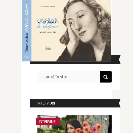
CAUTĂ ÎN SITE
INTERVIURI
INTERVIURI