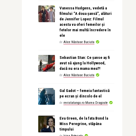
Vanessa Hudgens, vedetă a
filmului “A doua șansă”, alături
de Jennifer Lopez: Filmul
acesta va oferi femeilor și
fetelor mai multă încredere în
ele
de
Alice Năstase Buciuta
Sebastian Stan: Ce șanse aș fi
avut să ajung la Hollywood,
dacă nu era mama mea?!
de
Alice Năstase Buciuta
Gal Gadot – femeia fantastică
pe ecran și dincolo de el
de
revistatango.ro Marea Dragoste
Eva Green, de la fata Bond la
Miss Peregrine, stăpâna
timpului
de
Irina Botezatu