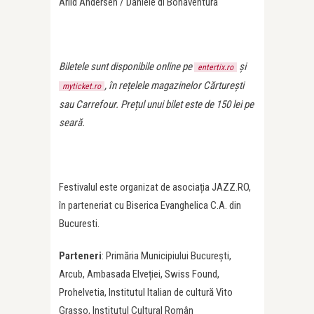
Arild Andersen / Daniele di Bonaventura
Biletele sunt disponibile online pe
și
entertix.ro
,
în rețelele magazinelor Cărturești
myticket.ro
sau Carrefour. Prețul unui bilet este de 150 lei pe
seară.
Festivalul este organizat de asociația JAZZ.RO,
în parteneriat cu Biserica Evanghelica C.A. din
Bucuresti.
Parteneri
: Primăria Municipiului București,
Arcub, Ambasada Elveției, Swiss Found,
Prohelvetia, Institutul Italian de cultură Vito
Grasso, Institutul Cultural Român