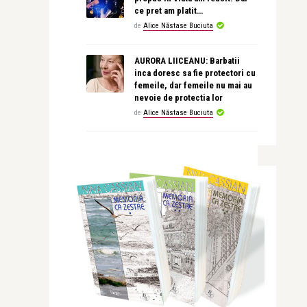
ce pret am platit…
de
Alice Năstase Buciuta
AURORA LIICEANU: Barbatii
inca doresc sa fie protectori cu
femeile, dar femeile nu mai au
nevoie de protectia lor
de
Alice Năstase Buciuta