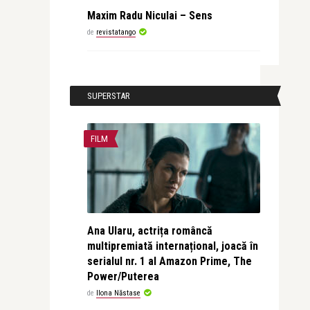
Maxim Radu Niculai – Sens
de
revistatango
SUPERSTAR
FILM
Ana Ularu, actrița româncă
multipremiată internațional, joacă în
serialul nr. 1 al Amazon Prime, The
Power/Puterea
de
Ilona Năstase