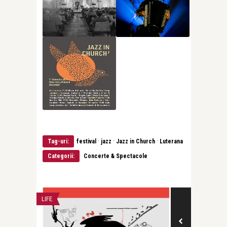
·
·
·
Tag-uri:
festival
jazz
Jazz in Church
Luterana
Categorii:
Concerte & Spectacole
LIFE
CONCERTE & SP