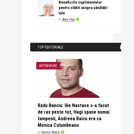
Beneficiile suplimentelor
pentru slăbit asupra sănătății
tale
de
Alex Pub
TOP EDITORIALE
INTERVIURI
Radu Banciu: Ilie Nastase s-a facut
de ras peste tot, Hagi spune numai
tampenii, Andreea Raicu era ca
Monica Columbeanu
de
Corina Stoica