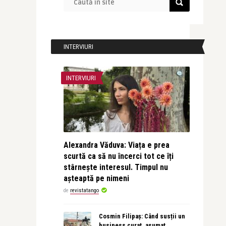
INTERVIURI
INTERVIURI
Alexandra Văduva: Viața e prea
scurtă ca să nu încerci tot ce îți
stârnește interesul. Timpul nu
așteaptă pe nimeni
de
revistatango
Cosmin Filipaș: Când susții un
business curat, asumat,