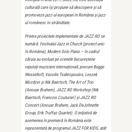
culturală care îşi propune să descopere şi să
promoveze jazz-ul european în România şi jazz-
ul românesc în străinătate.
Printre proiectele implementate de JAZZ.RO se
numără: Festivalul Jazz in Church (proiect unic
în România), Modern Solo Piano – în cadrul
căruia au evoluat pe scenele bucureștene
reputați muzicieni internaționali, precum Bugge
Wesseltoft, Vassilis Tsabropoulos, Leszek
Mozdzer și Nik Baertsch, The Art of Trio
(Anouar Brahem), JAZZ.RO Workshop (Nik
Baertsch, Francois Couturier) și JAZZ.RO
Concert (Anouar Brahem, Jack DeJohnette
Group, Erik Truffaz Quartet). O iniţiativă de
asemenea în premieră în România este
reprezentată de programul JAZZ FOR KIDS, atât