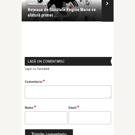
revistatango
Alice Năstase B
ra
Rețeaua de Sănătate Regina Maria se
UNBROKEN: O 
alătură primei ...
prin muzică, 
LASĂ UN COMENTARIU:
Login cu Facebook
*
Comentariu:
*
*
Nume:
Email: