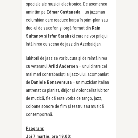
speciale ale muzicii electronice. De asemenea
amintim pe
Edmar Castaneda
– un jazzman
columbian care readuce harpa în prim-plan sau
duo-ul de saxofon și orgă format din
Rain
Sultanov
și
Isfar Sarabski
care ne vor prilejui
întâlnirea cu scena de jazz din Azerbaidjan.
Iubitorii de jazz se vor bucura și de reîntâlnirea
cu veteranul
Arild Andersen
– unul dintre cei
mai mari contrabasiști ai jazz-ului, acompaniat
de
Daniele Bonaventura
– un muzician italian
antrenat ca pianist, dirijor și violoncelist iubitor
de muzică, fie că este vorba de tango, jazz,
coloane sonore de film și teatru sau muzică
contemporană.
Program:
Joi 7 martie, ora 19.00: