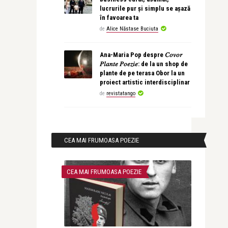
lucrurile pur și simplu se așază
în favoarea ta
de
Alice Năstase Buciuta
Ana-Maria Pop despre 𝐶𝑜𝑣𝑜𝑟
𝑃𝑙𝑎𝑛𝑡𝑒 𝑃𝑜𝑒𝑧𝑖𝑒: de la un shop de
plante de pe terasa Obor la un
proiect artistic interdisciplinar
de
revistatango
CEA MAI FRUMOASA POEZIE
CEA MAI FRUMOASA POEZIE