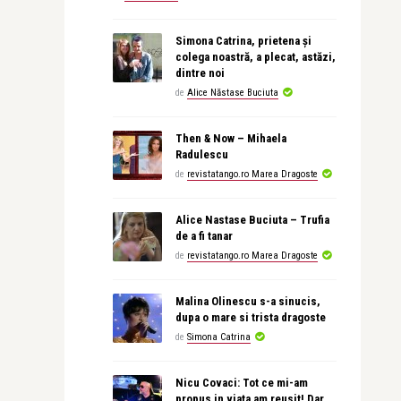
Simona Catrina, prietena și
colega noastră, a plecat, astăzi,
dintre noi
de
Alice Năstase Buciuta
Then & Now – Mihaela
Radulescu
de
revistatango.ro Marea Dragoste
Alice Nastase Buciuta – Trufia
de a fi tanar
de
revistatango.ro Marea Dragoste
Malina Olinescu s-a sinucis,
dupa o mare si trista dragoste
de
Simona Catrina
Nicu Covaci: Tot ce mi-am
propus in viata am reusit! Dar