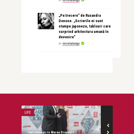
de
revistatango
„Pe:trecere” de Ruxandra
Donose. „Scrierile ei sunt
stampe japoneze, tablouri care
surprind arhitectura umană în
devenire”
de
revistatango
LIFE
THEN & NOW
revistatango.ro Marea Dragoste
revistatango.ro