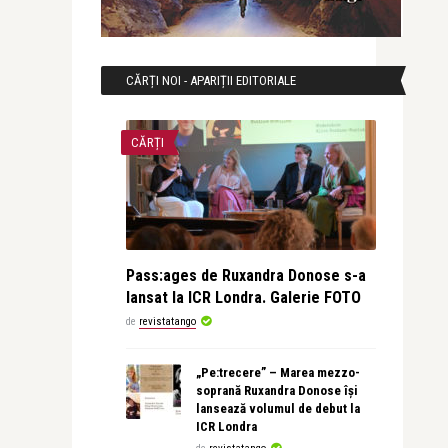
CĂRȚI NOI - APARIȚII EDITORIALE
CĂRȚI
Pass:ages de Ruxandra Donose s-a
lansat la ICR Londra. Galerie FOTO
de
revistatango
„Pe:trecere” – Marea mezzo-
soprană Ruxandra Donose își
lansează volumul de debut la
ICR Londra