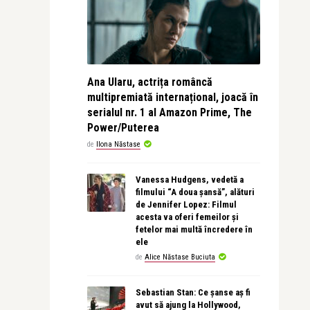
Ana Ularu, actrița româncă
multipremiată internațional, joacă în
serialul nr. 1 al Amazon Prime, The
Power/Puterea
de
Ilona Năstase
Vanessa Hudgens, vedetă a
filmului “A doua șansă”, alături
de Jennifer Lopez: Filmul
acesta va oferi femeilor și
fetelor mai multă încredere în
ele
de
Alice Năstase Buciuta
Sebastian Stan: Ce șanse aș fi
avut să ajung la Hollywood,