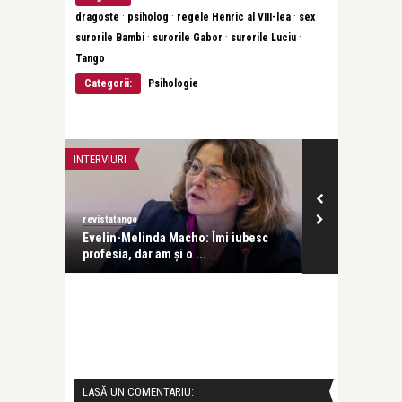
·
·
·
·
dragoste
psiholog
regele Henric al VIII-lea
sex
·
·
·
surorile Bambi
surorile Gabor
surorile Luciu
Tango
Categorii:
Psihologie
INTERVIURI
INTERVIURI
revistatango
Alice Năstase B
Evelin-Melinda Macho: Îmi iubesc
Mihaela Rădul
profesia, dar am și o ...
venit exact câ
LASĂ UN COMENTARIU: