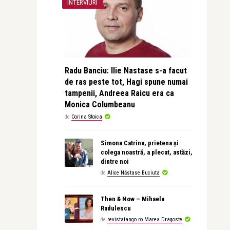
INTERVIURI
Radu Banciu: Ilie Nastase s-a facut
de ras peste tot, Hagi spune numai
tampenii, Andreea Raicu era ca
Monica Columbeanu
de
Corina Stoica
Simona Catrina, prietena și
colega noastră, a plecat, astăzi,
dintre noi
de
Alice Năstase Buciuta
Then & Now – Mihaela
Radulescu
de
revistatango.ro Marea Dragoste