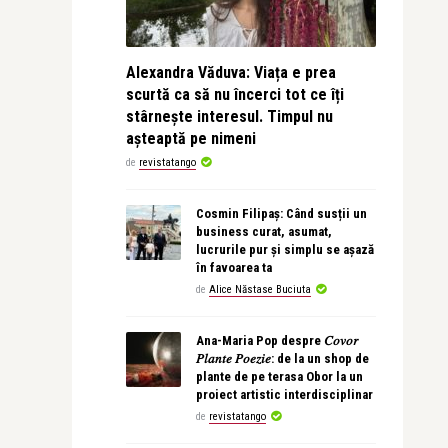
Alexandra Văduva: Viața e prea
scurtă ca să nu încerci tot ce îți
stârnește interesul. Timpul nu
așteaptă pe nimeni
de
revistatango
Cosmin Filipaș: Când susții un
business curat, asumat,
lucrurile pur și simplu se așază
în favoarea ta
de
Alice Năstase Buciuta
Ana-Maria Pop despre 𝐶𝑜𝑣𝑜𝑟
𝑃𝑙𝑎𝑛𝑡𝑒 𝑃𝑜𝑒𝑧𝑖𝑒: de la un shop de
plante de pe terasa Obor la un
proiect artistic interdisciplinar
de
revistatango