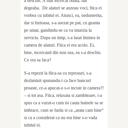
a deschis. A mai incercat odata, dar
degeaba.
De alaturi se auzeau voci, fiica ei
vorbea cu iubitul ei. Atunci, ea, nedumerita,
dar si furioasa, s-a asezat pe pat, cu geanta
pe umar, gandindu-se ca va intarzia la
serviciu. Dupa un timp, s-a lasat linistea in
camera de alaturi. Fiica ei era acolo. Ei,
bine, incercand din nou usa, ea s-a deschis.
Ce era sa faca?
S-a repezit la fiica-sa cu reprosuri, s-a
dezlantuit spunandu-i ca face bancuri
proaste, ce-a apucat-o s-o incuie in camera?!
– si tot asa. Fiica, relaxata si zambitoare, i-a
spus ca a vazut-o cum isi cauta hainele sa se
imbrace, cum se farda si ca „arata cam bine“
si ca a considerat ca nu era bine s-o vada
iubitul ei.