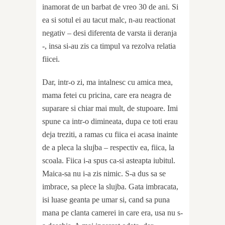
inamorat de un barbat de vreo 30 de ani. Si
ea si sotul ei au tacut malc, n-au reactionat
negativ – desi diferenta de varsta ii deranja
-, insa si-au zis ca timpul va rezolva relatia
fiicei.
Dar, intr-o zi, ma intalnesc cu amica mea,
mama fetei cu pricina, care era neagra de
suparare si chiar mai mult, de stupoare. Imi
spune ca intr-o dimineata, dupa ce toti erau
deja treziti, a ramas cu fiica ei acasa inainte
de a pleca la slujba – respectiv ea, fiica, la
scoala. Fiica i-a spus ca-si asteapta iubitul.
Maica-sa nu i-a zis nimic. S-a dus sa se
imbrace, sa plece la slujba. Gata imbracata,
isi luase geanta pe umar si, cand sa puna
mana pe clanta camerei in care era, usa nu s-