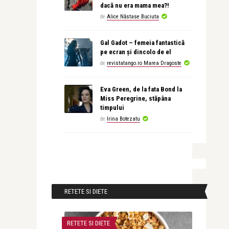
dacă nu era mama mea?!
de
Alice Năstase Buciuta
Gal Gadot – femeia fantastică
pe ecran și dincolo de el
de
revistatango.ro Marea Dragoste
Eva Green, de la fata Bond la
Miss Peregrine, stăpâna
timpului
de
Irina Botezatu
RETETE SI DIETE
RETETE SI DIETE