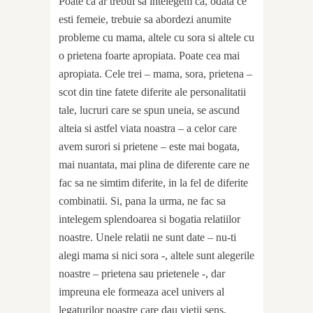
Poate ca ar trebui sa intelegem ca, odata ce
esti femeie, trebuie sa abordezi anumite
probleme cu mama, altele cu sora si altele cu
o prietena foarte apropiata. Poate cea mai
apropiata. Cele trei – mama, sora, prietena –
scot din tine fatete diferite ale personalitatii
tale, lucruri care se spun uneia, se ascund
alteia si astfel viata noastra – a celor care
avem surori si prietene – este mai bogata,
mai nuantata, mai plina de diferente care ne
fac sa ne simtim diferite, in la fel de diferite
combinatii. Si, pana la urma, ne fac sa
intelegem splendoarea si bogatia relatiilor
noastre. Unele relatii ne sunt date – nu-ti
alegi mama si nici sora -, altele sunt alegerile
noastre – prietena sau prietenele -, dar
impreuna ele formeaza acel univers al
legaturilor noastre care dau vietii sens,