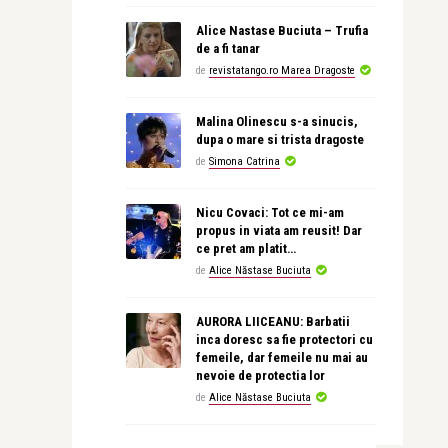
Alice Nastase Buciuta – Trufia
de a fi tanar
de
revistatango.ro Marea Dragoste
Malina Olinescu s-a sinucis,
dupa o mare si trista dragoste
de
Simona Catrina
Nicu Covaci: Tot ce mi-am
propus in viata am reusit! Dar
ce pret am platit…
de
Alice Năstase Buciuta
AURORA LIICEANU: Barbatii
inca doresc sa fie protectori cu
femeile, dar femeile nu mai au
nevoie de protectia lor
de
Alice Năstase Buciuta