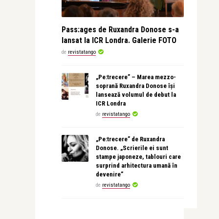
Pass:ages de Ruxandra Donose s-a
lansat la ICR Londra. Galerie FOTO
de
revistatango
„Pe:trecere” – Marea mezzo-
soprană Ruxandra Donose își
lansează volumul de debut la
ICR Londra
de
revistatango
„Pe:trecere” de Ruxandra
Donose. „Scrierile ei sunt
stampe japoneze, tablouri care
surprind arhitectura umană în
devenire”
de
revistatango