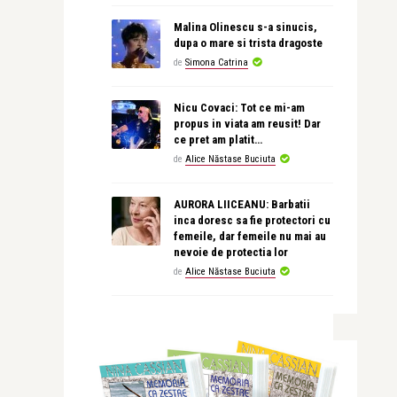
Malina Olinescu s-a sinucis,
dupa o mare si trista dragoste
de
Simona Catrina
Nicu Covaci: Tot ce mi-am
propus in viata am reusit! Dar
ce pret am platit…
de
Alice Năstase Buciuta
AURORA LIICEANU: Barbatii
inca doresc sa fie protectori cu
femeile, dar femeile nu mai au
nevoie de protectia lor
de
Alice Năstase Buciuta