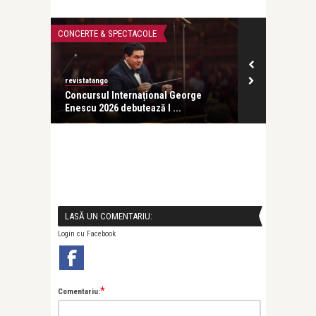
CONCERTE & SPECTACOLE
CONCERTE & SP
revistatango
ă seară
Concursul Internațional George
Enescu 2026 debutează l ...
LASĂ UN COMENTARIU:
Login cu Facebook
*
Comentariu: