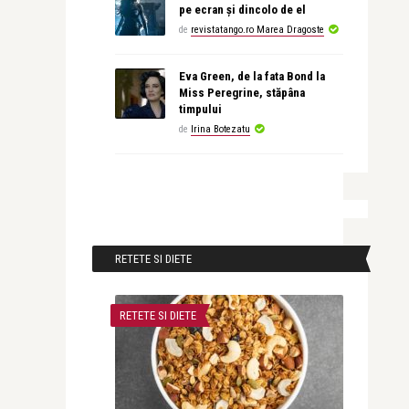
pe ecran și dincolo de el
de
revistatango.ro Marea Dragoste
Eva Green, de la fata Bond la
Miss Peregrine, stăpâna
timpului
de
Irina Botezatu
RETETE SI DIETE
RETETE SI DIETE