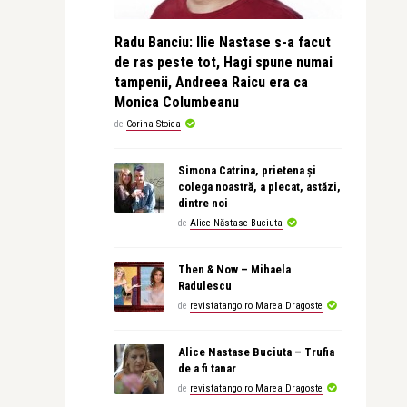
Radu Banciu: Ilie Nastase s-a facut
de ras peste tot, Hagi spune numai
tampenii, Andreea Raicu era ca
Monica Columbeanu
de
Corina Stoica
Simona Catrina, prietena și
colega noastră, a plecat, astăzi,
dintre noi
de
Alice Năstase Buciuta
Then & Now – Mihaela
Radulescu
de
revistatango.ro Marea Dragoste
Alice Nastase Buciuta – Trufia
de a fi tanar
de
revistatango.ro Marea Dragoste