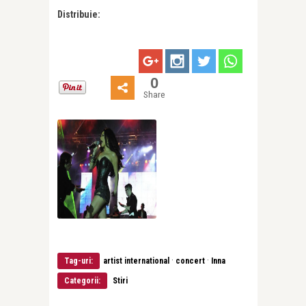
Distribuie:
0
Share
·
·
Tag-uri:
artist international
concert
Inna
Categorii:
Stiri