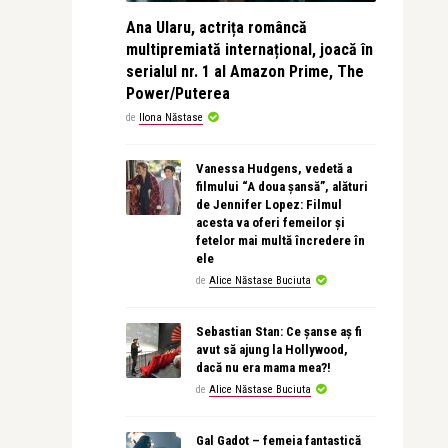
Ana Ularu, actrița româncă
multipremiată internațional, joacă în
serialul nr. 1 al Amazon Prime, The
Power/Puterea
de
Ilona Năstase
Vanessa Hudgens, vedetă a
filmului “A doua șansă”, alături
de Jennifer Lopez: Filmul
acesta va oferi femeilor și
fetelor mai multă încredere în
ele
de
Alice Năstase Buciuta
Sebastian Stan: Ce șanse aș fi
avut să ajung la Hollywood,
dacă nu era mama mea?!
de
Alice Năstase Buciuta
Gal Gadot – femeia fantastică