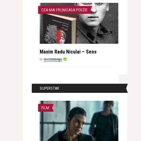
CEA MAI FRUMOASA POEZIE
Maxim Radu Niculai – Sens
de
revistatango
SUPERSTAR
FILM