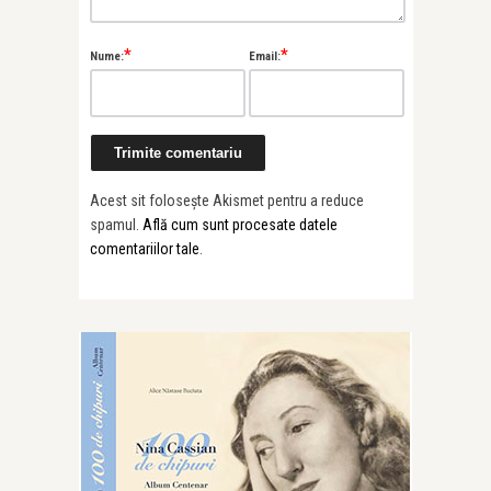
Alice Năstase B
Painted Soun
*
*
Nume:
Email:
Prună’s “Al ...
Acest sit folosește Akismet pentru a reduce
spamul.
Află cum sunt procesate datele
comentariilor tale
.