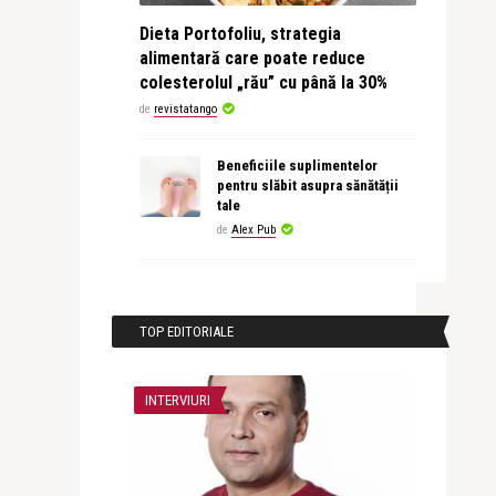
Dieta Portofoliu, strategia
alimentară care poate reduce
colesterolul „rău” cu până la 30%
de
revistatango
Beneficiile suplimentelor
pentru slăbit asupra sănătății
tale
de
Alex Pub
TOP EDITORIALE
INTERVIURI