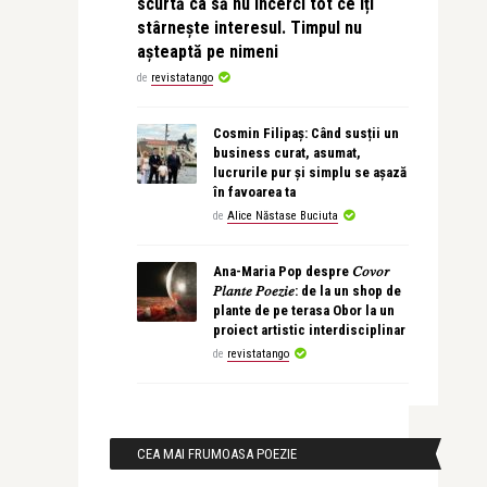
scurtă ca să nu încerci tot ce îți
stârnește interesul. Timpul nu
așteaptă pe nimeni
de
revistatango
Cosmin Filipaș: Când susții un
business curat, asumat,
lucrurile pur și simplu se așază
în favoarea ta
de
Alice Năstase Buciuta
Ana-Maria Pop despre 𝐶𝑜𝑣𝑜𝑟
𝑃𝑙𝑎𝑛𝑡𝑒 𝑃𝑜𝑒𝑧𝑖𝑒: de la un shop de
plante de pe terasa Obor la un
proiect artistic interdisciplinar
de
revistatango
CEA MAI FRUMOASA POEZIE