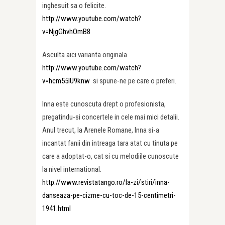
inghesuit sa o felicite.
http://www.youtube.com/watch?
v=NjgGhvhOmB8
Asculta aici varianta originala
http://www.youtube.com/watch?
v=hcm55lU9knw
si spune-ne pe care o preferi.
Inna este cunoscuta drept o profesionista,
pregatindu-si concertele in cele mai mici detalii.
Anul trecut, la Arenele Romane, Inna si-a
incantat fanii din intreaga tara atat cu tinuta pe
care a adoptat-o, cat si cu melodiile cunoscute
la nivel international.
http://www.revistatango.ro/la-zi/stiri/inna-
danseaza-pe-cizme-cu-toc-de-15-centimetri-
1941.html