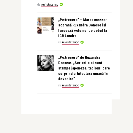
de
revistatango
„Pe:trecere” – Marea mezzo-
soprană Ruxandra Donose își
lansează volumul de debut la
ICR Londra
de
revistatango
„Pe:trecere” de Ruxandra
Donose. „Scrierile ei sunt
stampe japoneze, tablouri care
surprind arhitectura umană în
devenire”
de
revistatango