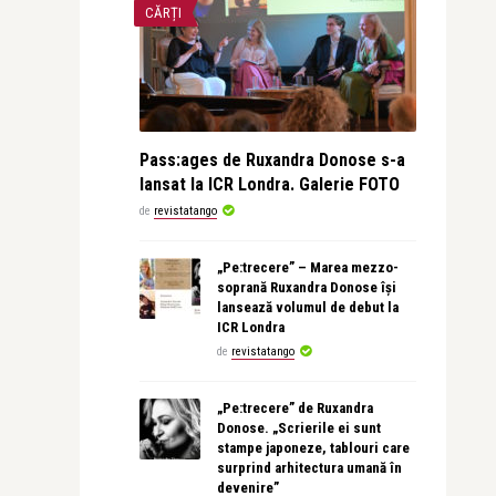
CĂRȚI
Pass:ages de Ruxandra Donose s-a
lansat la ICR Londra. Galerie FOTO
de
revistatango
„Pe:trecere” – Marea mezzo-
soprană Ruxandra Donose își
lansează volumul de debut la
ICR Londra
de
revistatango
„Pe:trecere” de Ruxandra
Donose. „Scrierile ei sunt
stampe japoneze, tablouri care
surprind arhitectura umană în
devenire”