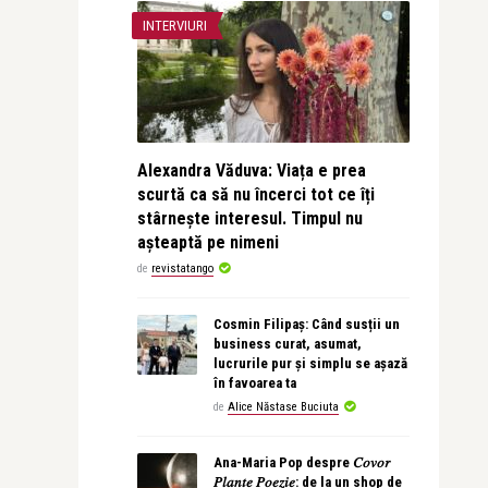
INTERVIURI
Alexandra Văduva: Viața e prea
scurtă ca să nu încerci tot ce îți
stârnește interesul. Timpul nu
așteaptă pe nimeni
de
revistatango
Cosmin Filipaș: Când susții un
business curat, asumat,
lucrurile pur și simplu se așază
în favoarea ta
de
Alice Năstase Buciuta
Ana-Maria Pop despre 𝐶𝑜𝑣𝑜𝑟
𝑃𝑙𝑎𝑛𝑡𝑒 𝑃𝑜𝑒𝑧𝑖𝑒: de la un shop de