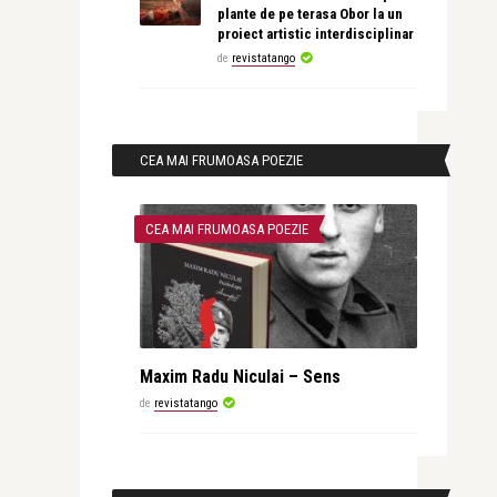
plante de pe terasa Obor la un
proiect artistic interdisciplinar
de
revistatango
CEA MAI FRUMOASA POEZIE
CEA MAI FRUMOASA POEZIE
Maxim Radu Niculai – Sens
de
revistatango