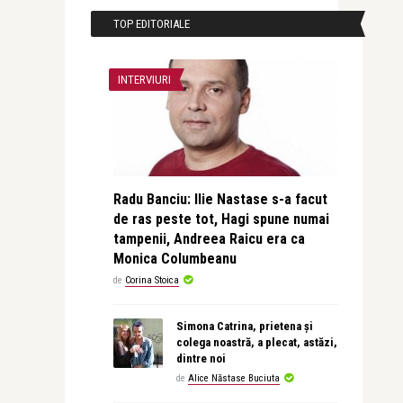
TOP EDITORIALE
INTERVIURI
Radu Banciu: Ilie Nastase s-a facut
de ras peste tot, Hagi spune numai
tampenii, Andreea Raicu era ca
Monica Columbeanu
de
Corina Stoica
Simona Catrina, prietena și
colega noastră, a plecat, astăzi,
dintre noi
de
Alice Năstase Buciuta