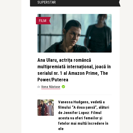
SUPERSTAR
FILM
Ana Ularu, actrița româncă
multipremiată internațional, joacă în
serialul nr. 1 al Amazon Prime, The
Power/Puterea
de
Ilona Năstase
Vanessa Hudgens, vedetă a
filmului “A doua șansă”, alături
de Jennifer Lopez: Filmul
acesta va oferi femeilor și
fetelor mai multă încredere în
ele