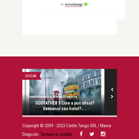
de
revistatango
DOSAR
STIRI
revistatango.ro Marea Dragoste
revistatango.ro
onose.
GODFATHER 5 Cine a pus afisul?
Fiul lui Sylv
Vatmanul sau hotul? ̵ ...
Copyright © 2009 - 2023 Cartile Tango SRL / Marea
Dragoste.
Termeni și condiții
.