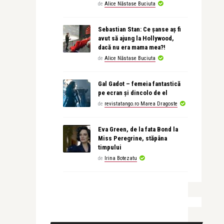
de
Alice Năstase Buciuta
Sebastian Stan: Ce șanse aș fi
avut să ajung la Hollywood,
dacă nu era mama mea?!
de
Alice Năstase Buciuta
Gal Gadot – femeia fantastică
pe ecran și dincolo de el
de
revistatango.ro Marea Dragoste
Eva Green, de la fata Bond la
Miss Peregrine, stăpâna
timpului
de
Irina Botezatu