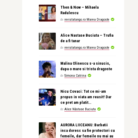
Then & Now – Mihaela
Radulescu
de
revistatango.ro Marea Dragoste
Alice Nastase Buciuta – Trufia
de a fi tanar
de
revistatango.ro Marea Dragoste
Malina Olinescu s-a sinucis,
dupa o mare si trista dragoste
de
Simona Catrina
Nicu Covaci: Tot ce mi-am
propus in viata am reusit! Dar
ce pret am platit…
de
Alice Năstase Buciuta
AURORA LIICEANU: Barbatii
inca doresc sa fie protectori cu
femeile, dar femeile nu mai au