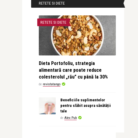
RETETE SI DIETE
RETETE SI DIETE
Dieta Portofoliu, strategia
alimentară care poate reduce
colesterolul „rău” cu până la 30%
de
revistatango
Beneficiile suplimentelor
pentru slăbit asupra sănătății
tale
de
Alex Pub