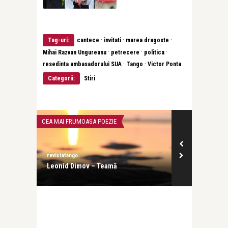
·
·
·
Tag-uri:
cantece
invitati
marea dragoste
·
·
·
Mihai Razvan Ungureanu
petrecere
politica
·
·
resedinta ambasadorului SUA
Tango
Victor Ponta
Categorii:
Stiri
CEA MAI FRUMOASA POEZIE
INTERVIURI
revistatango
revistatango
nose.
Leonid Dimov – Teamă
Evelin-Melin
profesia, dar 