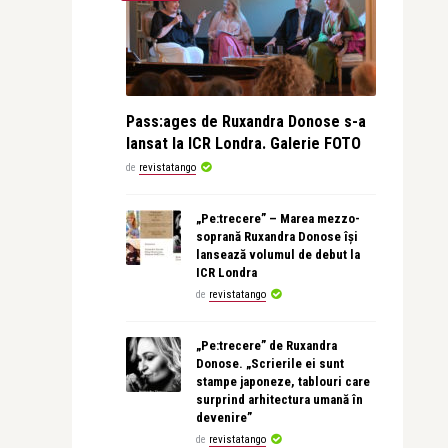
Pass:ages de Ruxandra Donose s-a
lansat la ICR Londra. Galerie FOTO
de
revistatango
„Pe:trecere” – Marea mezzo-
soprană Ruxandra Donose își
lansează volumul de debut la
ICR Londra
de
revistatango
„Pe:trecere” de Ruxandra
Donose. „Scrierile ei sunt
stampe japoneze, tablouri care
surprind arhitectura umană în
devenire”
de
revistatango