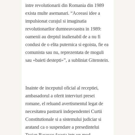
intre revolutionarii din Romania din 1989
exista multe asemanari. “Aceeasi idee a
impulsionat curajul si imaginatia
revolutionarilor dumneavoastra in 1989:
oamenii au dreptul inalienabil de a nu fi
condusi de o elita puternica si egoista, fie ea
comunista sau nu, reprezentata de moguli
sau «baieti destepti»”, a subliniat Gitenstein.
Inainte de inceputul oficial al receptiei,
ambasadorul a oferit interviuri presei
romane, el reluand avertismentul legat de
necesitatea pastrarii independentei Curtii
Constitutionale si a sistemului judiciar si
aratand ca o suspendare a presedintelui
Traian Basescu facuta intr-un mod