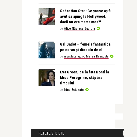
Sebastian Stan: Ce șanse aș fi
avut să ajung la Hollywood,
dacă nu era mama mea?!
de
Alice Năstase Buciuta
Gal Gadot – femeia fantastică
pe ecran și dincolo de el
de
revistatango.ro Marea Dragoste
Eva Green, de la fata Bond la
Miss Peregrine, stăpâna
timpului
de
Irina Botezatu
RETETE SI DIETE