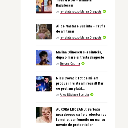
Then & Now – Mihaela
Radulescu
de
revistatango.ro Marea Dragoste
Alice Nastase Buciuta – Trufia
de a fi tanar
de
revistatango.ro Marea Dragoste
Malina Olinescu s-a sinucis,
dupa o mare si trista dragoste
de
Simona Catrina
Nicu Covaci: Tot ce mi-am
propus in viata am reusit! Dar
ce pret am platit…
de
Alice Năstase Buciuta
AURORA LIICEANU: Barbatii
inca doresc sa fie protectori cu
femeile, dar femeile nu mai au
nevoie de protectia lor