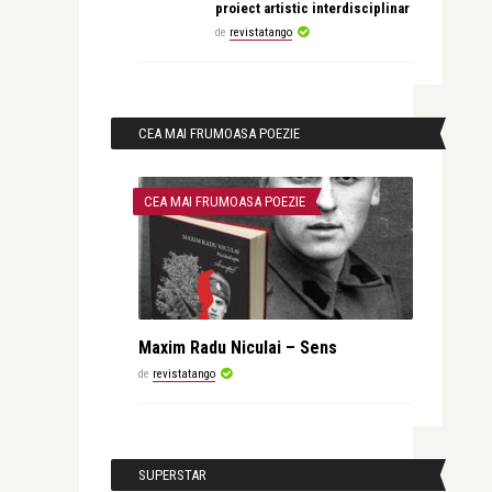
proiect artistic interdisciplinar
de
revistatango
CEA MAI FRUMOASA POEZIE
CEA MAI FRUMOASA POEZIE
Maxim Radu Niculai – Sens
de
revistatango
SUPERSTAR