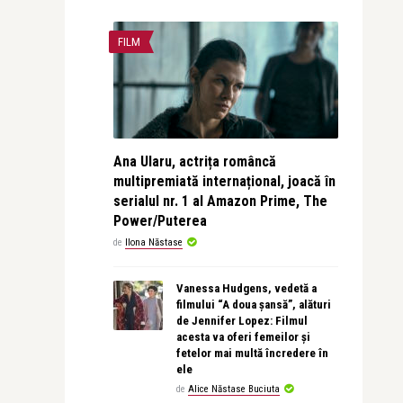
FILM
Ana Ularu, actrița româncă
multipremiată internațional, joacă în
serialul nr. 1 al Amazon Prime, The
Power/Puterea
de
Ilona Năstase
Vanessa Hudgens, vedetă a
filmului “A doua șansă”, alături
de Jennifer Lopez: Filmul
acesta va oferi femeilor și
fetelor mai multă încredere în
ele
de
Alice Năstase Buciuta