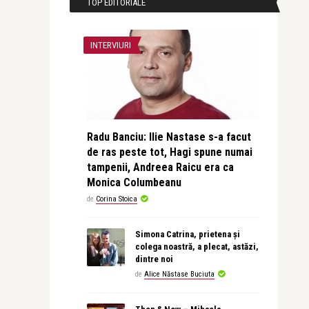
TOP EDITORIALE
INTERVIURI
Radu Banciu: Ilie Nastase s-a facut
de ras peste tot, Hagi spune numai
tampenii, Andreea Raicu era ca
Monica Columbeanu
de
Corina Stoica
Simona Catrina, prietena și
colega noastră, a plecat, astăzi,
dintre noi
de
Alice Năstase Buciuta