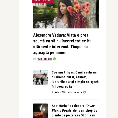
INTERVIURI
Alexandra Văduva: Viața e prea
scurtă ca să nu încerci tot ce îți
stârnește interesul. Timpul nu
așteaptă pe nimeni
de
revistatango
Cosmin Filipaș: Când susții un
business curat, asumat,
lucrurile pur și simplu se așază
în favoarea ta
de
Alice Năstase Buciuta
Ana-Maria Pop despre 𝐶𝑜𝑣𝑜𝑟
𝑃𝑙𝑎𝑛𝑡𝑒 𝑃𝑜𝑒𝑧𝑖𝑒: de la un shop de
plante de pe terasa Obor la un