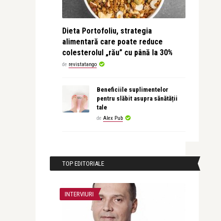
Dieta Portofoliu, strategia
alimentară care poate reduce
colesterolul „rău” cu până la 30%
de
revistatango
Beneficiile suplimentelor
pentru slăbit asupra sănătății
tale
de
Alex Pub
TOP EDITORIALE
INTERVIURI