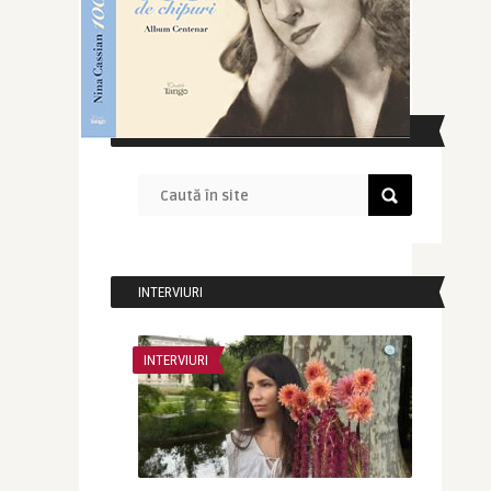
CAUTĂ ÎN SITE
INTERVIURI
INTERVIURI