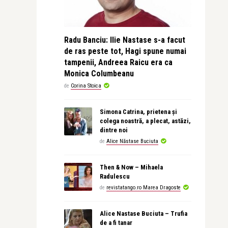
Radu Banciu: Ilie Nastase s-a facut
de ras peste tot, Hagi spune numai
tampenii, Andreea Raicu era ca
Monica Columbeanu
de
Corina Stoica
Simona Catrina, prietena și
colega noastră, a plecat, astăzi,
dintre noi
de
Alice Năstase Buciuta
Then & Now – Mihaela
Radulescu
de
revistatango.ro Marea Dragoste
Alice Nastase Buciuta – Trufia
de a fi tanar