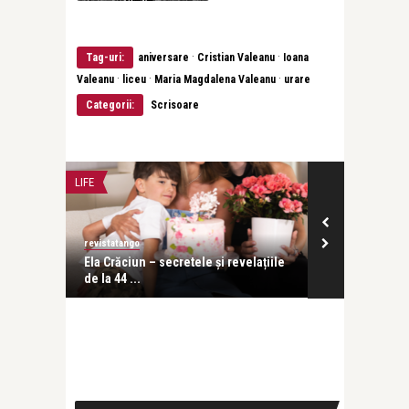
·
·
Tag-uri:
aniversare
Cristian Valeanu
Ioana
·
·
·
Valeanu
liceu
Maria Magdalena Valeanu
urare
Categorii:
Scrisoare
LIFE
LIFE
revistatango
Alice Năstase B
ce despre
Ela Crăciun – secretele și revelațiile
Sărbătoarea Li
de la 44 ...
o celebrare ..