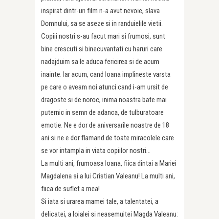
inspirat dintr-un film n-a avut nevoie, slava
Domnului, sa se aseze si in randuielile vietii.
Copiii nostri s-au facut mari si frumosi, sunt
bine crescuti si binecuvantati cu haruri care
nadajduim sa le aduca fericirea si de acum
inainte. Iar acum, cand Ioana implineste varsta
pe care o aveam noi atunci cand i-am ursit de
dragoste si de noroc, inima noastra bate mai
puternic in semn de adanca, de tulburatoare
emotie. Ne e dor de aniversarile noastre de 18
ani si ne e dor flamand de toate miracolele care
se vor intampla in viata copiilor nostri…
La multi ani, frumoasa Ioana, fiica dintai a Mariei
Magdalena si a lui Cristian Valeanu! La multi ani,
fiica de suflet a mea!
Si iata si urarea mamei tale, a talentatei, a
delicatei, a loialei si neasemuitei Magda Valeanu: