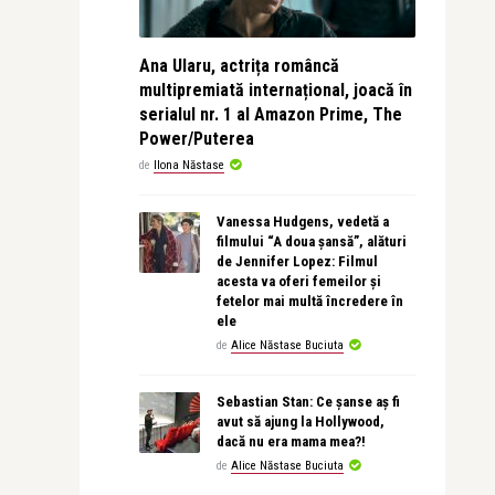
Ana Ularu, actrița româncă
multipremiată internațional, joacă în
serialul nr. 1 al Amazon Prime, The
Power/Puterea
de
Ilona Năstase
Vanessa Hudgens, vedetă a
filmului “A doua șansă”, alături
de Jennifer Lopez: Filmul
acesta va oferi femeilor și
fetelor mai multă încredere în
ele
de
Alice Năstase Buciuta
Sebastian Stan: Ce șanse aș fi
avut să ajung la Hollywood,
dacă nu era mama mea?!
de
Alice Năstase Buciuta