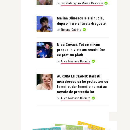
de
revistatango.ro Marea Dragoste
Malina Olinescu s-a sinucis,
dupa o mare si trista dragoste
de
Simona Catrina
Nicu Covaci: Tot ce mi-am
propus in viata am reusit! Dar
ce pret am platit…
de
Alice Năstase Buciuta
AURORA LIICEANU: Barbatii
inca doresc sa fie protectori cu
femeile, dar femeile nu mai au
nevoie de protectia lor
de
Alice Năstase Buciuta