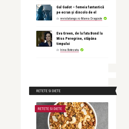
Gal Gadot – femeia fantastică
pe ecran și dincolo de el
de
revistatango.ro Marea Dragoste
Eva Green, de la fata Bond la
Miss Peregrine, stăpâna
timpului
de
Irina Botezatu
RETETE SI DIETE
RETETE SI DIETE