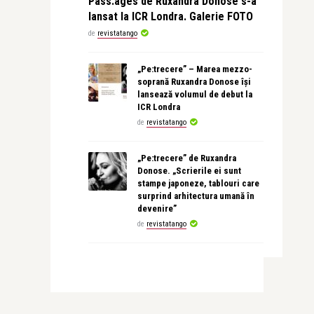
Pass:ages de Ruxandra Donose s-a
lansat la ICR Londra. Galerie FOTO
de
revistatango
„Pe:trecere” – Marea mezzo-
soprană Ruxandra Donose își
lansează volumul de debut la
ICR Londra
de
revistatango
„Pe:trecere” de Ruxandra
Donose. „Scrierile ei sunt
stampe japoneze, tablouri care
surprind arhitectura umană în
devenire”
de
revistatango