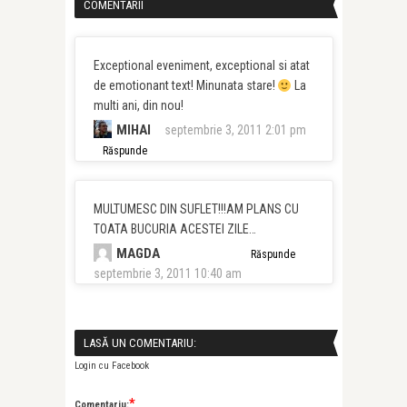
COMENTARII
Exceptional eveniment, exceptional si atat
de emotionant text! Minunata stare!
La
multi ani, din nou!
MIHAI
septembrie 3, 2011 2:01 pm
Răspunde
MULTUMESC DIN SUFLET!!!AM PLANS CU
TOATA BUCURIA ACESTEI ZILE…
MAGDA
Răspunde
septembrie 3, 2011 10:40 am
LASĂ UN COMENTARIU:
Login cu Facebook
*
Comentariu: