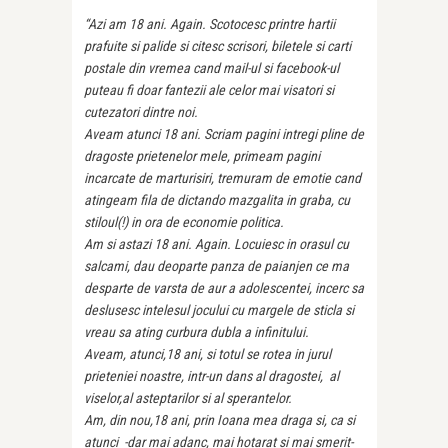
“Azi am 18 ani. Again. Scotocesc printre hartii
prafuite si palide si citesc scrisori, biletele si carti
postale din vremea cand mail-ul si facebook-ul
puteau fi doar fantezii ale celor mai visatori si
cutezatori dintre noi.
Aveam atunci 18 ani. Scriam pagini intregi pline de
dragoste prietenelor mele, primeam pagini
incarcate de marturisiri, tremuram de emotie cand
atingeam fila de dictando mazgalita in graba, cu
stiloul(!) in ora de economie politica.
Am si astazi 18 ani. Again. Locuiesc in orasul cu
salcami, dau deoparte panza de paianjen ce ma
desparte de varsta de aur a adolescentei, incerc sa
deslusesc intelesul jocului cu margele de sticla si
vreau sa ating curbura dubla a infinitului.
Aveam, atunci,18 ani, si totul se rotea in jurul
prieteniei noastre, intr-un dans al dragostei, al
viselor,al asteptarilor si al sperantelor.
Am, din nou,18 ani, prin Ioana mea draga si, ca si
atunci -dar mai adanc, mai hotarat si mai smerit-