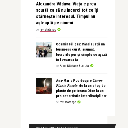
Alexandra Văduva: Viața e prea
scurtă ca să nu încerci tot ce îți
stârnește interesul. Timpul nu
așteaptă pe nimeni
de
revistatango
Cosmin Filipaș: Când susții un
business curat, asumat,
lucrurile pur și simplu se așază
în favoarea ta
de
Alice Năstase Buciuta
Ana-Maria Pop despre 𝐶𝑜𝑣𝑜𝑟
𝑃𝑙𝑎𝑛𝑡𝑒 𝑃𝑜𝑒𝑧𝑖𝑒: de la un shop de
plante de pe terasa Obor la un
proiect artistic interdisciplinar
de
revistatango