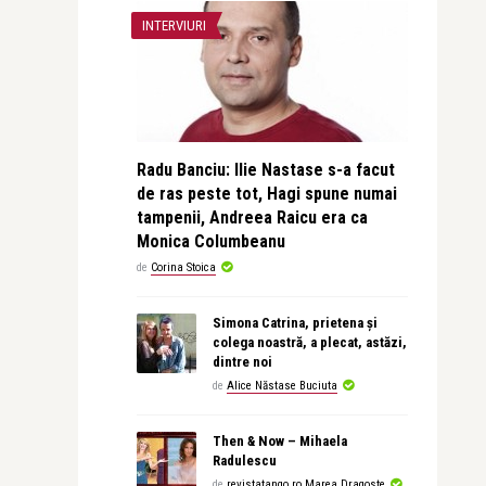
INTERVIURI
Radu Banciu: Ilie Nastase s-a facut
de ras peste tot, Hagi spune numai
tampenii, Andreea Raicu era ca
Monica Columbeanu
de
Corina Stoica
Simona Catrina, prietena și
colega noastră, a plecat, astăzi,
dintre noi
de
Alice Năstase Buciuta
Then & Now – Mihaela
Radulescu
de
revistatango.ro Marea Dragoste