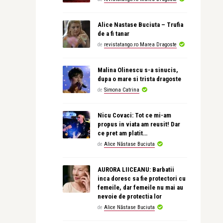
Alice Nastase Buciuta – Trufia
de a fi tanar
de
revistatango.ro Marea Dragoste
Malina Olinescu s-a sinucis,
dupa o mare si trista dragoste
de
Simona Catrina
Nicu Covaci: Tot ce mi-am
propus in viata am reusit! Dar
ce pret am platit…
de
Alice Năstase Buciuta
AURORA LIICEANU: Barbatii
inca doresc sa fie protectori cu
femeile, dar femeile nu mai au
nevoie de protectia lor
de
Alice Năstase Buciuta