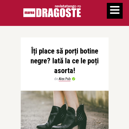
Îți place să porți botine
negre? Iată la ce le poți
asorta!
de
Alex Pub