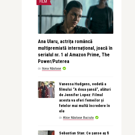
FILM
Ana Ularu, actrița româncă
multipremiată internațional, joacă în
serialul nr. 1 al Amazon Prime, The
Power/Puterea
de
Ilona Năstase
Vanessa Hudgens, vedetă a
filmului “A doua șansă”, alături
de Jennifer Lopez: Filmul
acesta va oferi femeilor și
fetelor mai multă încredere în
ele
de
Alice Năstase Buciuta
Sebastian Stan: Ce șanse aș fi