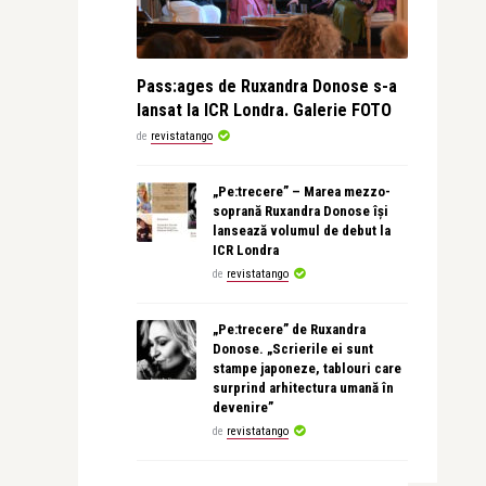
Pass:ages de Ruxandra Donose s-a
lansat la ICR Londra. Galerie FOTO
de
revistatango
„Pe:trecere” – Marea mezzo-
soprană Ruxandra Donose își
lansează volumul de debut la
ICR Londra
de
revistatango
„Pe:trecere” de Ruxandra
Donose. „Scrierile ei sunt
stampe japoneze, tablouri care
surprind arhitectura umană în
devenire”
de
revistatango