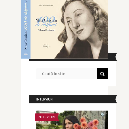
CAUTĂ ÎN SITE
INTERVIURI
INTERVIURI