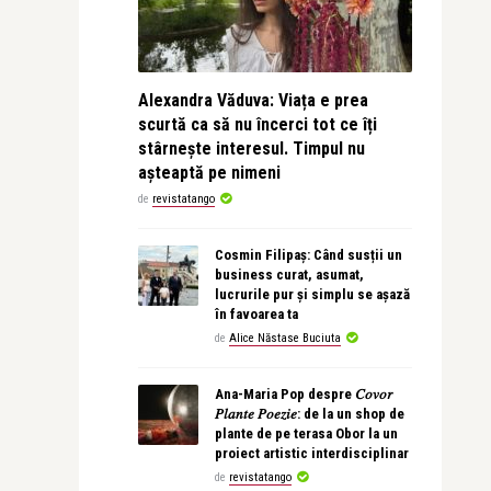
Alexandra Văduva: Viața e prea
scurtă ca să nu încerci tot ce îți
stârnește interesul. Timpul nu
așteaptă pe nimeni
de
revistatango
Cosmin Filipaș: Când susții un
business curat, asumat,
lucrurile pur și simplu se așază
în favoarea ta
de
Alice Năstase Buciuta
Ana-Maria Pop despre 𝐶𝑜𝑣𝑜𝑟
𝑃𝑙𝑎𝑛𝑡𝑒 𝑃𝑜𝑒𝑧𝑖𝑒: de la un shop de
plante de pe terasa Obor la un
proiect artistic interdisciplinar
de
revistatango