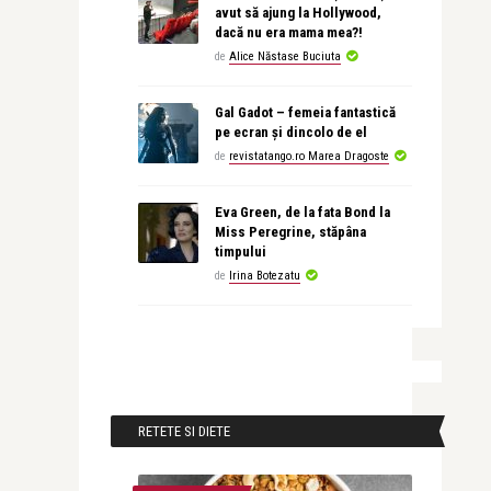
avut să ajung la Hollywood,
dacă nu era mama mea?!
de
Alice Năstase Buciuta
Gal Gadot – femeia fantastică
pe ecran și dincolo de el
de
revistatango.ro Marea Dragoste
Eva Green, de la fata Bond la
Miss Peregrine, stăpâna
timpului
de
Irina Botezatu
RETETE SI DIETE