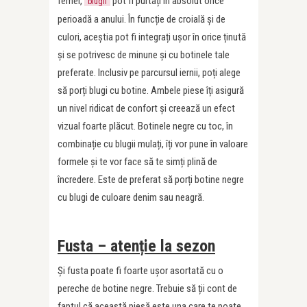
femei,
pot fi purtați în absolut orice
blugii
perioadă a anului. În funcție de croială și de
culori, aceștia pot fi integrați ușor în orice ținută
și se potrivesc de minune și cu botinele tale
preferate. Inclusiv pe parcursul iernii, poți alege
să porți blugi cu botine. Ambele piese îți asigură
un nivel ridicat de confort și creează un efect
vizual foarte plăcut. Botinele negre cu toc, în
combinație cu blugii mulați, îți vor pune în valoare
formele și te vor face să te simți plină de
încredere. Este de preferat să porți botine negre
cu blugi de culoare denim sau neagră.
Fusta – atenție la sezon
Și fusta poate fi foarte ușor asortată cu o
pereche de botine negre. Trebuie să ții cont de
faptul că această piesă este una care te poate