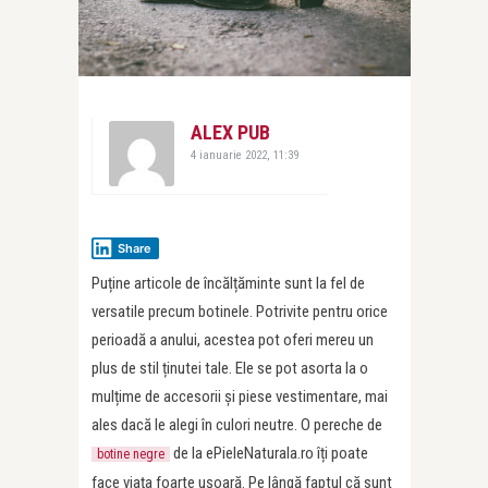
ALEX PUB
4 ianuarie 2022, 11:39
Share
Puține articole de încălțăminte sunt la fel de
versatile precum botinele. Potrivite pentru orice
perioadă a anului, acestea pot oferi mereu un
plus de stil ținutei tale. Ele se pot asorta la o
mulțime de accesorii și piese vestimentare, mai
ales dacă le alegi în culori neutre. O pereche de
de la ePieleNaturala.ro îți poate
botine negre
face viața foarte ușoară. Pe lângă faptul că sunt