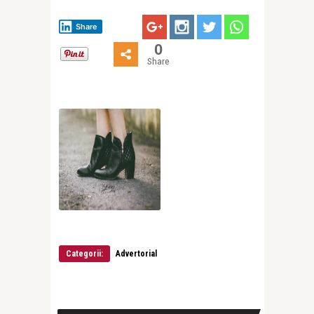
Share
0
Share
Categorii:
Advertorial