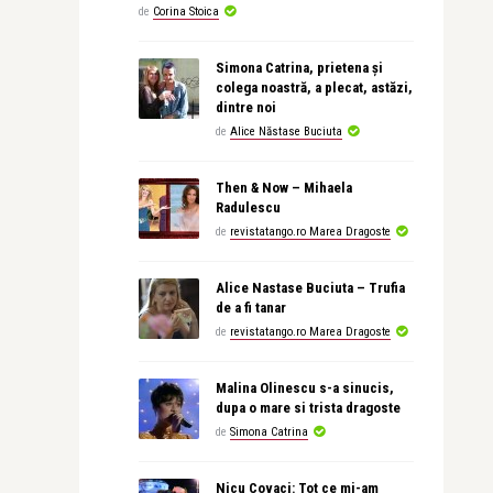
de
Corina Stoica
Simona Catrina, prietena și
colega noastră, a plecat, astăzi,
dintre noi
de
Alice Năstase Buciuta
Then & Now – Mihaela
Radulescu
de
revistatango.ro Marea Dragoste
Alice Nastase Buciuta – Trufia
de a fi tanar
de
revistatango.ro Marea Dragoste
Malina Olinescu s-a sinucis,
dupa o mare si trista dragoste
de
Simona Catrina
Nicu Covaci: Tot ce mi-am