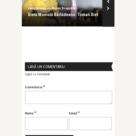
revistatango.ro Marea Dragoste
revistatango.ro
 la
Dieta Monicăi Bârlădeanu: Toman Diet
De ce ne îng
LASĂ UN COMENTARIU:
Login cu Facebook
*
Comentariu:
*
*
Nume:
Email: