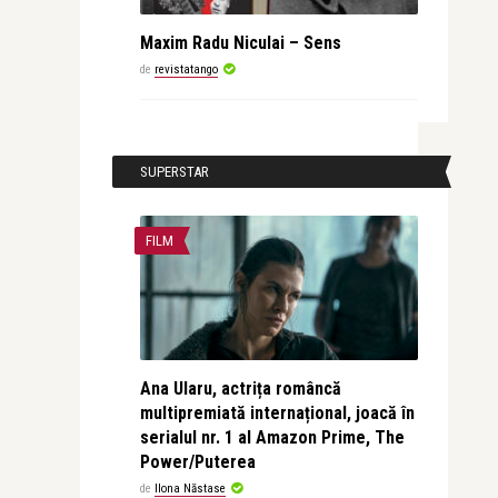
Maxim Radu Niculai – Sens
de
revistatango
SUPERSTAR
FILM
Ana Ularu, actrița româncă
multipremiată internațional, joacă în
serialul nr. 1 al Amazon Prime, The
Power/Puterea
de
Ilona Năstase