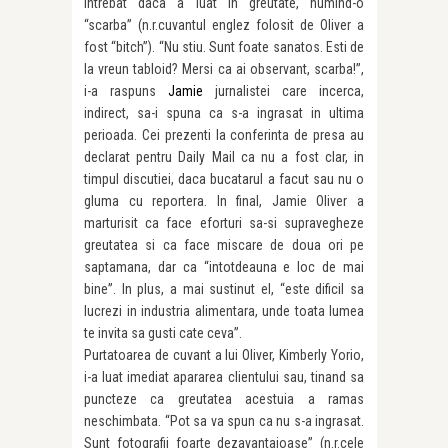
intrebat daca a luat in greutate, numind-o
“scarba” (n.r.cuvantul englez folosit de Oliver a
fost “bitch”). “Nu stiu. Sunt foate sanatos. Esti de
la vreun tabloid? Mersi ca ai observant, scarba!”,
i-a raspuns
Jamie
jurnalistei care incerca,
indirect, sa-i spuna ca s-a ingrasat in ultima
perioada. Cei prezenti la conferinta de presa au
declarat pentru Daily Mail ca nu a fost clar, in
timpul discutiei, daca bucatarul a facut sau nu o
gluma cu reportera. In final, Jamie Oliver a
marturisit ca face eforturi sa-si supravegheze
greutatea si ca face miscare de doua ori pe
saptamana, dar ca “intotdeauna e loc de mai
bine”. In plus, a mai sustinut el, “este dificil sa
lucrezi in industria alimentara, unde toata lumea
te invita sa gusti cate ceva”.
Purtatoarea de cuvant a lui Oliver, Kimberly Yorio,
i-a luat imediat apararea clientului sau, tinand sa
puncteze ca greutatea acestuia a ramas
neschimbata. “Pot sa va spun ca nu s-a ingrasat.
Sunt fotografii foarte dezavantajoase” (n.r.cele