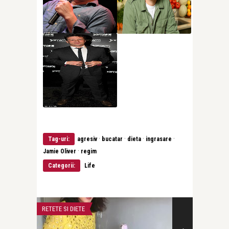
·
·
·
·
Tag-uri:
agresiv
bucatar
dieta
ingrasare
·
Jamie Oliver
regim
Categorii:
Life
RETETE SI DIETE
RETETE SI DIETE