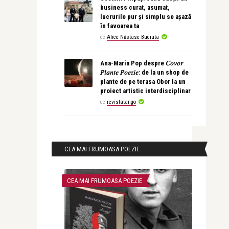
business curat, asumat,
lucrurile pur și simplu se așază
în favoarea ta
de
Alice Năstase Buciuta
Ana-Maria Pop despre 𝐶𝑜𝑣𝑜𝑟
𝑃𝑙𝑎𝑛𝑡𝑒 𝑃𝑜𝑒𝑧𝑖𝑒: de la un shop de
plante de pe terasa Obor la un
proiect artistic interdisciplinar
de
revistatango
CEA MAI FRUMOASA POEZIE
CEA MAI FRUMOASA POEZIE