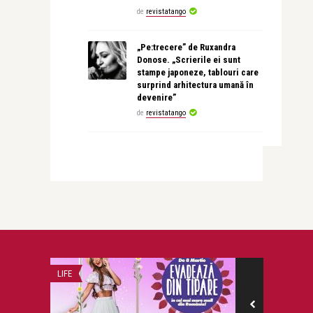
de
revistatango
„Pe:trecere” de Ruxandra
Donose. „Scrierile ei sunt
stampe japoneze, tablouri care
surprind arhitectura umană în
devenire”
de
revistatango
LIFE
BEAUTY NEWS & 