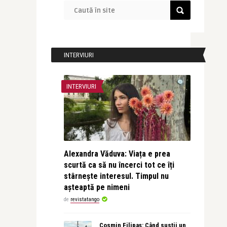
INTERVIURI
INTERVIURI
Alexandra Văduva: Viața e prea
scurtă ca să nu încerci tot ce îți
stârnește interesul. Timpul nu
așteaptă pe nimeni
de
revistatango
Cosmin Filipaș: Când susții un