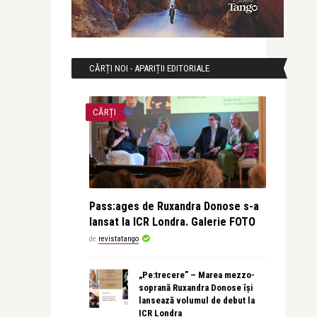
CĂRȚI NOI - APARIȚII EDITORIALE
CĂRȚI
Pass:ages de Ruxandra Donose s-a
lansat la ICR Londra. Galerie FOTO
de
revistatango
„Pe:trecere” – Marea mezzo-
soprană Ruxandra Donose își
lansează volumul de debut la
ICR Londra