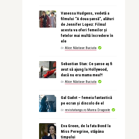
Vanessa Hudgens, vedetă a
filmului “A doua șansă”, alături
de Jennifer Lopez: Filmul
acesta va oferi femeilor și
fetelor mai multă încredere în
ele
de
Alice Năstase Buciuta
Sebastian Stan: Ce șanse aș fi
avut să ajung la Hollywood,
dacă nu era mama mea?!
de
Alice Năstase Buciuta
Gal Gadot – femeia fantastică
pe ecran și dincolo de el
de
revistatango.ro Marea Dragoste
Eva Green, de la fata Bond la
Miss Peregrine, stăpâna
timpului