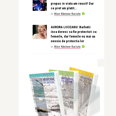
propus in viata am reusit! Dar
ce pret am platit…
de
Alice Năstase Buciuta
AURORA LIICEANU: Barbatii
inca doresc sa fie protectori cu
femeile, dar femeile nu mai au
nevoie de protectia lor
de
Alice Năstase Buciuta