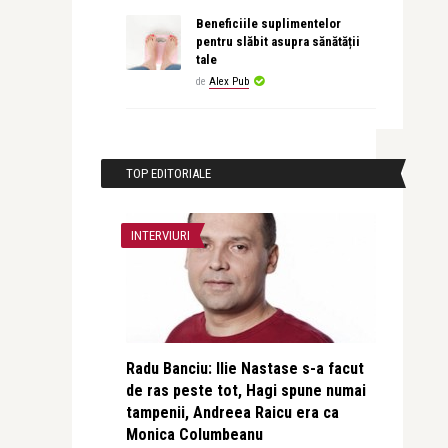
Beneficiile suplimentelor
pentru slăbit asupra sănătății
tale
de
Alex Pub
TOP EDITORIALE
INTERVIURI
Radu Banciu: Ilie Nastase s-a facut
de ras peste tot, Hagi spune numai
tampenii, Andreea Raicu era ca
Monica Columbeanu