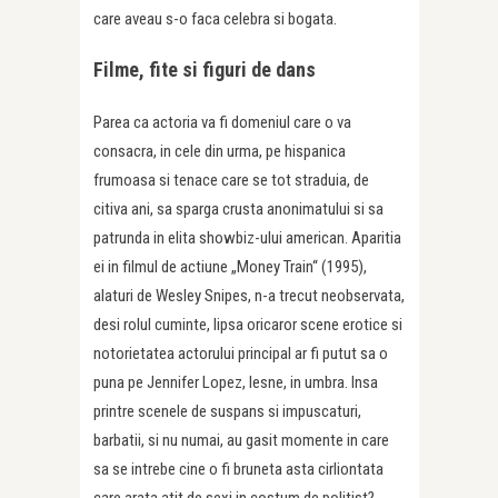
care aveau s-o faca celebra si bogata.
Filme, fite si figuri de dans
Parea ca actoria va fi domeniul care o va
consacra, in cele din urma, pe hispanica
frumoasa si tenace care se tot straduia, de
citiva ani, sa sparga crusta anonimatului si sa
patrunda in elita showbiz-ului american. Aparitia
ei in filmul de actiune „Money Train“ (1995),
alaturi de Wesley Snipes, n-a trecut neobservata,
desi rolul cuminte, lipsa oricaror scene erotice si
notorietatea actorului principal ar fi putut sa o
puna pe Jennifer Lopez, lesne, in umbra. Insa
printre scenele de suspans si impuscaturi,
barbatii, si nu numai, au gasit momente in care
sa se intrebe cine o fi bruneta asta cirliontata
care arata atit de sexi in costum de politist?