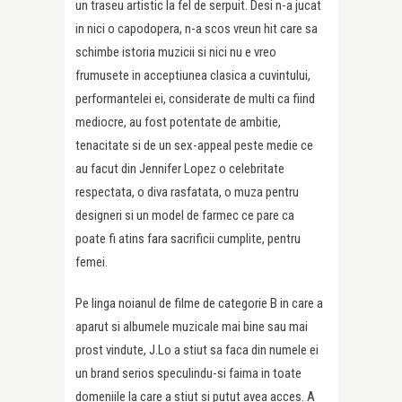
un traseu artistic la fel de serpuit. Desi n-a jucat
in nici o capodopera, n-a scos vreun hit care sa
schimbe istoria muzicii si nici nu e vreo
frumusete in acceptiunea clasica a cuvintului,
performantelei ei, considerate de multi ca fiind
mediocre, au fost potentate de ambitie,
tenacitate si de un sex-appeal peste medie ce
au facut din Jennifer Lopez o celebritate
respectata, o diva rasfatata, o muza pentru
designeri si un model de farmec ce pare ca
poate fi atins fara sacrificii cumplite, pentru
femei.
Pe linga noianul de filme de categorie B in care a
aparut si albumele muzicale mai bine sau mai
prost vindute, J.Lo a stiut sa faca din numele ei
un brand serios speculindu-si faima in toate
domeniile la care a stiut si putut avea acces. A