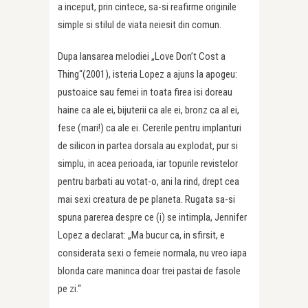
a inceput, prin cintece, sa-si reafirme originile
simple si stilul de viata neiesit din comun.
Dupa lansarea melodiei „Love Don’t Cost a
Thing“(2001), isteria Lopez a ajuns la apogeu:
pustoaice sau femei in toata firea isi doreau
haine ca ale ei, bijuterii ca ale ei, bronz ca al ei,
fese (mari!) ca ale ei. Cererile pentru implanturi
de silicon in partea dorsala au explodat, pur si
simplu, in acea perioada, iar topurile revistelor
pentru barbati au votat-o, ani la rind, drept cea
mai sexi creatura de pe planeta. Rugata sa-si
spuna parerea despre ce (i) se intimpla, Jennifer
Lopez a declarat: „Ma bucur ca, in sfirsit, e
considerata sexi o femeie normala, nu vreo iapa
blonda care maninca doar trei pastai de fasole
pe zi.“