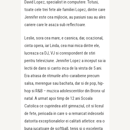
David Lopez, specialist in computere. Totusi,
toate cele trei fete ale familiei Lopez, dintre care
Jennifer este cea mijlocie, au pasiuni sau au ales
cariere care le asaza sub reflectoare.
Leslie, sora cea mare, e casnica, dar, ocazional,
cinta opera, iar Linda, cea mai mica dintre ele,
lucreaza ca DJ, VJ si corespondent de stiri
pentru televiziune. Jennifer Lopez a inceput sa ia
lectii de dans si canto inca de la virsta de 5 ani.
Era atrasa de ritmurile afro-caraibene precum
salsa, merengue sau bachata, dar si de pop, hip-
hop si R&B – muzica adolescentilor din Bronx-ul
natal. A urmat apoi timp de 12 ani Scoala
Catolica ce cuprindea atit gimnaziul, cit si liceul
de fete, perioada in care s-a remarcat indeosebi
datorita exceptionalelor ei calitati atletice: era o
buna jucatoare de softball, tenis si o excelenta