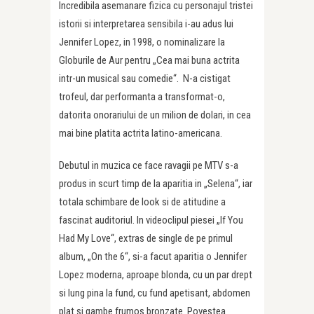
Incredibila asemanare fizica cu personajul tristei
istorii si interpretarea sensibila i-au adus lui
Jennifer Lopez, in 1998, o nominalizare la
Globurile de Aur pentru „Cea mai buna actrita
intr-un musical sau comedie“. N-a cistigat
trofeul, dar performanta a transformat-o,
datorita onorariului de un milion de dolari, in cea
mai bine platita actrita latino-americana.
Debutul in muzica ce face ravagii pe MTV s-a
produs in scurt timp de la aparitia in „Selena“, iar
totala schimbare de look si de atitudine a
fascinat auditoriul. In videoclipul piesei „If You
Had My Love“, extras de single de pe primul
album, „On the 6“, si-a facut aparitia o Jennifer
Lopez moderna, aproape blonda, cu un par drept
si lung pina la fund, cu fund apetisant, abdomen
plat si gambe frumos bronzate. Povestea