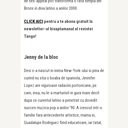
de sex-appeal pot transforma o fata simpla din
Bronx in diva latino a anilor 2000.
CLICK AICI
pentru a te abona gratuit la
newsletter-ul bisaptamanal al revistei
Tango!
Jenny de la bloc
Desi s-a nascut in inima New-York-ului si pina de
curind nu stia o boaba de spaniola, Jennifer
Lopez are viguroase radacini portoricane, pe
care, insa, nu le-a marturisit in gura mare decit
dupa ce curentul latino a penetrat cu dovedit
succes muzica pop a anilor ‘90. A crescut intr-o
familie fara antecedente artistice, mama ei,
Guadalupe Rodriguez fiind educatoare, iar tatal,