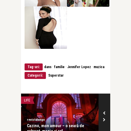
·
·
·
Tag-uri:
dans
familie
Jennifer Lopez
muzica
Categorii:
Superstar
LIFE
CONCERTE & SP
revistatango
revistatango
ă seară
Cazino, mon amour – o seară de
Festivalul IC