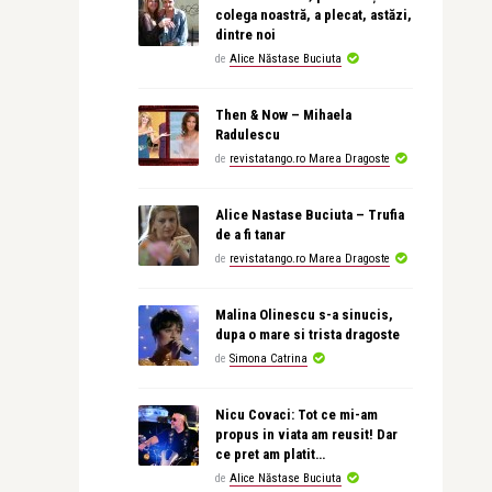
colega noastră, a plecat, astăzi,
dintre noi
de
Alice Năstase Buciuta
Then & Now – Mihaela
Radulescu
de
revistatango.ro Marea Dragoste
Alice Nastase Buciuta – Trufia
de a fi tanar
de
revistatango.ro Marea Dragoste
Malina Olinescu s-a sinucis,
dupa o mare si trista dragoste
de
Simona Catrina
Nicu Covaci: Tot ce mi-am
propus in viata am reusit! Dar
ce pret am platit…
de
Alice Năstase Buciuta