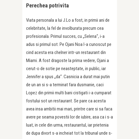
Perechea potrivita
Viata personala a lui J.Lo a fost, in primii ani de
celebritate, la fel de involburata precum cea
profesionala. Primul succes, cu „Selena“, i-a
adus si primul sot. Pe Ojani Noa l-a cunoscut pe
cind acesta era chelner intr-un restaurant din
Miami. A fost dragoste la prima vedere, Ojani a
cerut-o de sotie pe neasteptate, in public, iar
Jennifer a spus „da“. Casnicia a durat mai putin
de un an si s-a terminat fara dusmanie, caci
Lopez din primii multi bani cistigati i-a cumparat
fostului sot un restaurant. Se pare ca acesta
avea insa ambitii mai mari, printre care si sa faca
avere pe seama povestii lor de iubire, asa ca i s-a
luat, in cele din urma, restaurantul, iar prietenia
de dupa divort s-a incheiat tot la tribunal unde s-