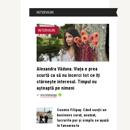
INTERVIURI
INTERVIURI
Alexandra Văduva: Viața e prea
scurtă ca să nu încerci tot ce îți
stârnește interesul. Timpul nu
așteaptă pe nimeni
de
revistatango
Cosmin Filipaș: Când susții un
business curat, asumat,
lucrurile pur și simplu se așază
în favoarea ta