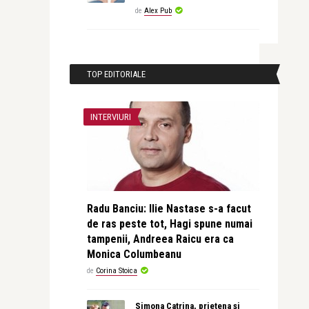
de
Alex Pub
TOP EDITORIALE
INTERVIURI
Radu Banciu: Ilie Nastase s-a facut
de ras peste tot, Hagi spune numai
tampenii, Andreea Raicu era ca
Monica Columbeanu
de
Corina Stoica
Simona Catrina, prietena și