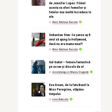
de Jennifer Lopez: Filmul
acesta va oferi femeilor și
fetelor mai multă încredere în
ele
de
Alice Năstase Buciuta
Sebastian Stan: Ce șanse aș fi
avut să ajung la Hollywood,
dacă nu era mama mea?!
de
Alice Năstase Buciuta
Gal Gadot – femeia fantastică
pe ecran și dincolo de el
de
revistatango.ro Marea Dragoste
Eva Green, de la fata Bond la
Miss Peregrine, stăpâna
timpului
de
Irina Botezatu