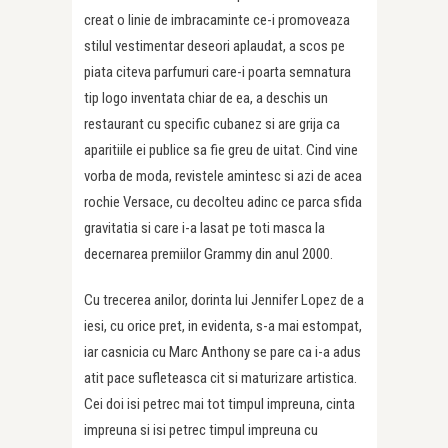
creat o linie de imbracaminte ce-i promoveaza
stilul vestimentar deseori aplaudat, a scos pe
piata citeva parfumuri care-i poarta semnatura
tip logo inventata chiar de ea, a deschis un
restaurant cu specific cubanez si are grija ca
aparitiile ei publice sa fie greu de uitat. Cind vine
vorba de moda, revistele amintesc si azi de acea
rochie Versace, cu decolteu adinc ce parca sfida
gravitatia si care i-a lasat pe toti masca la
decernarea premiilor Grammy din anul 2000.
Cu trecerea anilor, dorinta lui Jennifer Lopez de a
iesi, cu orice pret, in evidenta, s-a mai estompat,
iar casnicia cu Marc Anthony se pare ca i-a adus
atit pace sufleteasca cit si maturizare artistica.
Cei doi isi petrec mai tot timpul impreuna, cinta
impreuna si isi petrec timpul impreuna cu