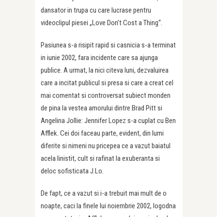
dansator in trupa cu care lucrase pentru
videoclipul piesei „Love Don’t Cost a Thing“.
Pasiunea s-a risipit rapid si casnicia s-a terminat
in iunie 2002, fara incidente care sa ajunga
publice. A urmat, la nici citeva luni, dezvaluirea
care a incitat publicul si presa si care a creat cel
mai comentat si controversat subiect monden
de pina la vestea amorului dintre Brad Pitt si
Angelina Jollie: Jennifer Lopez s-a cuplat cu Ben
Afflek. Cei doi faceau parte, evident, din lumi
diferite si nimeni nu pricepea ce a vazut baiatul
acela linistit, cult si rafinat la exuberanta si
deloc sofisticata J.Lo.
De fapt, ce a vazut si i-a trebuit mai mult de o
noapte, caci la finele lui noiembrie 2002, logodna