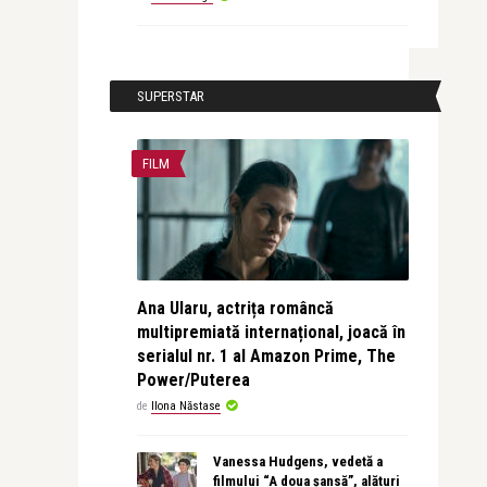
SUPERSTAR
FILM
Ana Ularu, actrița româncă
multipremiată internațional, joacă în
serialul nr. 1 al Amazon Prime, The
Power/Puterea
de
Ilona Năstase
Vanessa Hudgens, vedetă a
filmului “A doua șansă”, alături