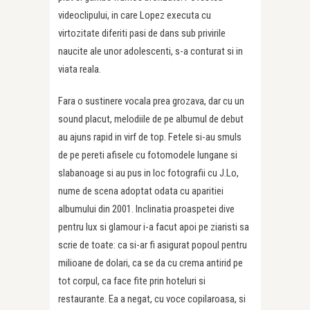
videoclipului, in care Lopez executa cu
virtozitate diferiti pasi de dans sub privirile
naucite ale unor adolescenti, s-a conturat si in
viata reala.
Fara o sustinere vocala prea grozava, dar cu un
sound placut, melodiile de pe albumul de debut
au ajuns rapid in virf de top. Fetele si-au smuls
de pe pereti afisele cu fotomodele lungane si
slabanoage si au pus in loc fotografii cu J.Lo,
nume de scena adoptat odata cu aparitiei
albumului din 2001. Inclinatia proaspetei dive
pentru lux si glamour i-a facut apoi pe ziaristi sa
scrie de toate: ca si-ar fi asigurat popoul pentru
milioane de dolari, ca se da cu crema antirid pe
tot corpul, ca face fite prin hoteluri si
restaurante. Ea a negat, cu voce copilaroasa, si