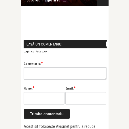
cabaret, magie și raf ...
în care ...
LASĂ UN COMENTARIU:
Login cu Facebook
*
Comentariu:
*
*
Nume:
Email:
Acest sit folosește Akismet pentru a reduce