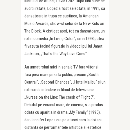
iubitul ei de atunci, David Cruz. Dupa luni bune de
auditii ratate, Lopez a fost selectata, in 1991, ca
dansatoare in trupa ce sustinea, la American
Music Awards, show-ul celor de la New Kids on
The Block. A cistigat apoi, tot ca dansatoare, un
rol in comedia „In Living Color“, iar in 1993 putea
fi vazuta facind figuratie in videoclipul lui Janet
Jackson, „That’s the Way Love Goes“.
Au urmat roluri mici in seriale TV fara viitor si
fara prea mare priza la public, precum „South
Central“, „Second Chances“, „Hotel Malibu“ si un
rol mai de intindere in filmul de televiziune
„Nurses on the Line: The crash of Flight 7“.
Debutul pe ecranul mare, de cinema, s-a produs
odata cu aparitia in drama „My Family“ (1995),
dar Jennifer Lopez era pe atunci cam la doi ani
distanta de performantele artistice si estetice