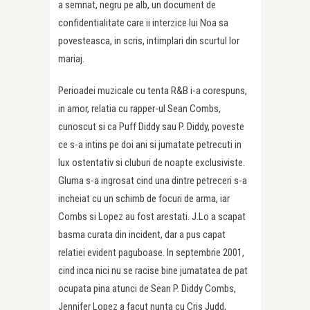
a semnat, negru pe alb, un document de
confidentialitate care ii interzice lui Noa sa
povesteasca, in scris, intimplari din scurtul lor
mariaj.
Perioadei muzicale cu tenta R&B i-a corespuns,
in amor, relatia cu rapper-ul Sean Combs,
cunoscut si ca Puff Diddy sau P. Diddy, poveste
ce s-a intins pe doi ani si jumatate petrecuti in
lux ostentativ si cluburi de noapte exclusiviste.
Gluma s-a ingrosat cind una dintre petreceri s-a
incheiat cu un schimb de focuri de arma, iar
Combs si Lopez au fost arestati. J.Lo a scapat
basma curata din incident, dar a pus capat
relatiei evident paguboase. In septembrie 2001,
cind inca nici nu se racise bine jumatatea de pat
ocupata pina atunci de Sean P. Diddy Combs,
Jennifer Lopez a facut nunta cu Cris Judd,