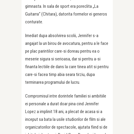
gimnasta. In sala de sport era poreclita „La
Guitarra“ (Chitara), datorita formelor ei generos
conturate.
Imediat dupa absolvirea scolii, Jennifer s-a
angajat la un birou de avocatura, pentru a le face
pe plac parintilor care-si doreau pentru ea o
meserie sigura si serioasa, dar si pentru a-si
finanta lectiile de dans la care tinea atit si pentru
care-si facea timp abia seara tirziu, dupa
terminarea programului de lucru.
Compromisul intre dorintele familiei si ambitiile
ei personale a durat doar pina cind Jennifer
Lopez a implinit 18 ani, a plecat de acasa si a
inceput sa bata la usile studiorilor de film si ale
organizatorilor de spectacole, ajutata fiind si de