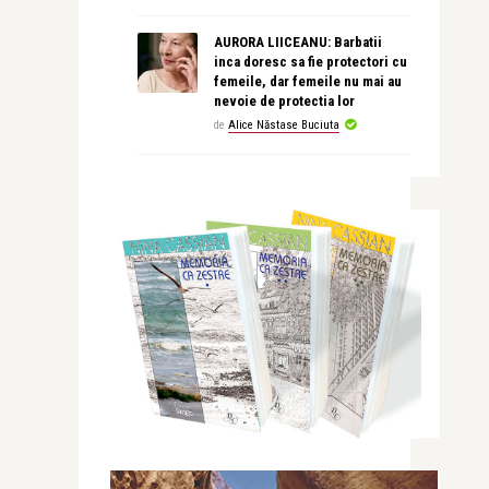
AURORA LIICEANU: Barbatii
inca doresc sa fie protectori cu
femeile, dar femeile nu mai au
nevoie de protectia lor
de
Alice Năstase Buciuta