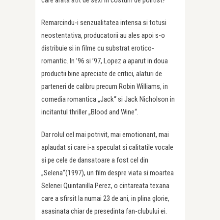
Remarcindu-i senzualitatea intensa si totusi
neostentativa, producatorii au ales apoi s-o
distribuie si in filme cu substrat erotico-
romantic. In ’96 si ’97, Lopez a aparut in doua
productii bine apreciate de critici, alaturi de
parteneri de calibru precum Robin Williams, in
comedia romantica „Jack“ si Jack Nicholson in
incitantul thriller „Blood and Wine“.
Dar rolul cel mai potrivit, mai emotionant, mai
aplaudat si care i-a speculat si calitatile vocale
si pe cele de dansatoare a fost cel din
„Selena“(1997), un film despre viata si moartea
Selenei Quintanilla Perez, o cintareata texana
care a sfirsit la numai 23 de ani, in plina glorie,
asasinata chiar de presedinta fan-clubului ei.