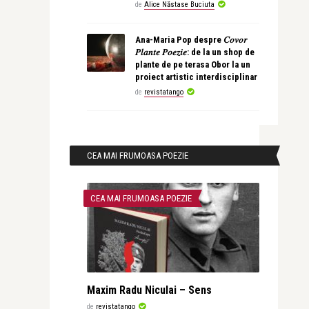
de
Alice Năstase Buciuta
Ana-Maria Pop despre 𝐶𝑜𝑣𝑜𝑟
𝑃𝑙𝑎𝑛𝑡𝑒 𝑃𝑜𝑒𝑧𝑖𝑒: de la un shop de
plante de pe terasa Obor la un
proiect artistic interdisciplinar
de
revistatango
CEA MAI FRUMOASA POEZIE
CEA MAI FRUMOASA POEZIE
Maxim Radu Niculai – Sens
de
revistatango