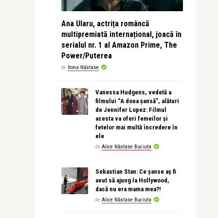
Ana Ularu, actrița româncă
multipremiată internațional, joacă în
serialul nr. 1 al Amazon Prime, The
Power/Puterea
de
Ilona Năstase
Vanessa Hudgens, vedetă a
filmului “A doua șansă”, alături
de Jennifer Lopez: Filmul
acesta va oferi femeilor și
fetelor mai multă încredere în
ele
de
Alice Năstase Buciuta
Sebastian Stan: Ce șanse aș fi
avut să ajung la Hollywood,
dacă nu era mama mea?!
de
Alice Năstase Buciuta