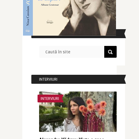
CAUTĂ ÎN SITE
INTERVIURI
INTERVIURI