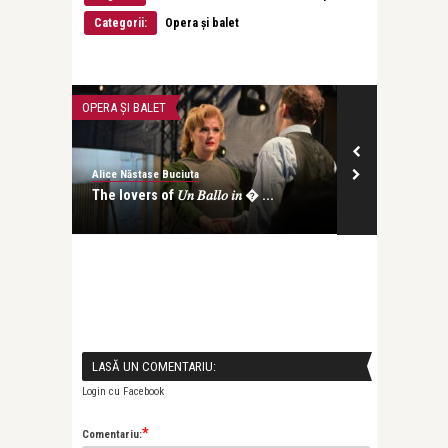
Categorii:
Opera și balet
OPERA ȘI BALET
OPERA ȘI BALET
Alice Năstase Buciuta
Alice Năstase B
.
The lovers of 𝑈𝑛 𝐵𝑎𝑙𝑙𝑜 𝑖𝑛 � ...
Zece ani de p
Triumful Ruxa
LASĂ UN COMENTARIU:
Login cu Facebook
*
Comentariu: