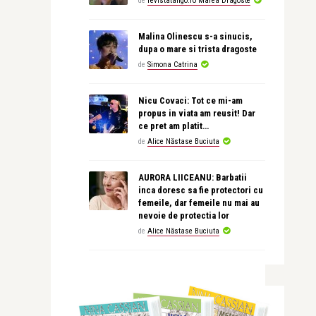
de
revistatango.ro Marea Dragoste
Malina Olinescu s-a sinucis,
dupa o mare si trista dragoste
de
Simona Catrina
Nicu Covaci: Tot ce mi-am
propus in viata am reusit! Dar
ce pret am platit…
de
Alice Năstase Buciuta
AURORA LIICEANU: Barbatii
inca doresc sa fie protectori cu
femeile, dar femeile nu mai au
nevoie de protectia lor
de
Alice Năstase Buciuta