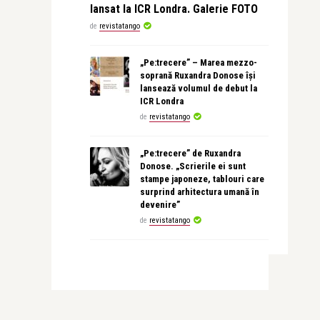
lansat la ICR Londra. Galerie FOTO
de
revistatango
„Pe:trecere” – Marea mezzo-
soprană Ruxandra Donose își
lansează volumul de debut la
ICR Londra
de
revistatango
„Pe:trecere” de Ruxandra
Donose. „Scrierile ei sunt
stampe japoneze, tablouri care
surprind arhitectura umană în
devenire”
de
revistatango