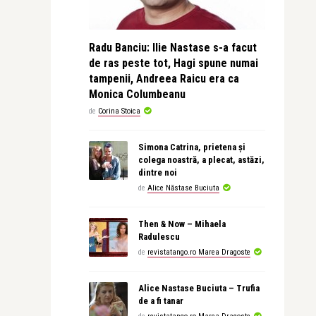
Radu Banciu: Ilie Nastase s-a facut
de ras peste tot, Hagi spune numai
tampenii, Andreea Raicu era ca
Monica Columbeanu
de
Corina Stoica
Simona Catrina, prietena și
colega noastră, a plecat, astăzi,
dintre noi
de
Alice Năstase Buciuta
Then & Now – Mihaela
Radulescu
de
revistatango.ro Marea Dragoste
Alice Nastase Buciuta – Trufia
de a fi tanar