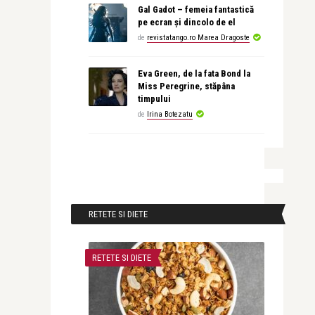
Gal Gadot – femeia fantastică
pe ecran și dincolo de el
de
revistatango.ro Marea Dragoste
Eva Green, de la fata Bond la
Miss Peregrine, stăpâna
timpului
de
Irina Botezatu
RETETE SI DIETE
RETETE SI DIETE