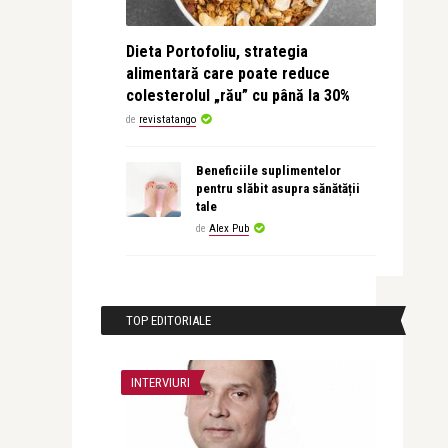
Dieta Portofoliu, strategia
alimentară care poate reduce
colesterolul „rău” cu până la 30%
de
revistatango
Beneficiile suplimentelor
pentru slăbit asupra sănătății
tale
de
Alex Pub
TOP EDITORIALE
INTERVIURI