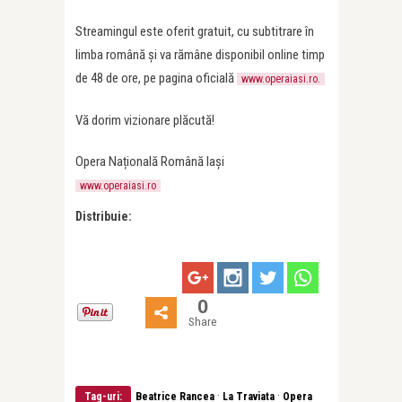
Streamingul este oferit gratuit, cu subtitrare în
limba română și va rămâne disponibil online timp
de 48 de ore, pe pagina oficială
www.operaiasi.ro.
Vă dorim vizionare plăcută!
Opera Națională Română Iași
www.operaiasi.ro
Distribuie:
0
Share
·
·
Tag-uri:
Beatrice Rancea
La Traviata
Opera