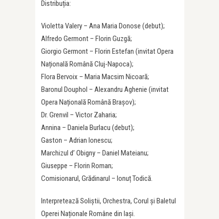
Distribuția:
Violetta Valery – Ana Maria Donose (debut);
Alfredo Germont – Florin Guzgă;
Giorgio Germont – Florin Estefan (invitat Opera
Națională Română Cluj-Napoca);
Flora Bervoix – Maria Macsim Nicoară;
Baronul Douphol – Alexandru Aghenie (invitat
Opera Națională Română Brașov);
Dr. Grenvil – Victor Zaharia;
Annina – Daniela Burlacu (debut);
Gaston – Adrian Ionescu;
Marchizul d’ Obigny – Daniel Mateianu;
Giuseppe – Florin Roman;
Comisionarul, Grădinarul – Ionuț Todică.
Interpretează Soliștii, Orchestra, Corul și Baletul
Operei Naționale Române din Iași.