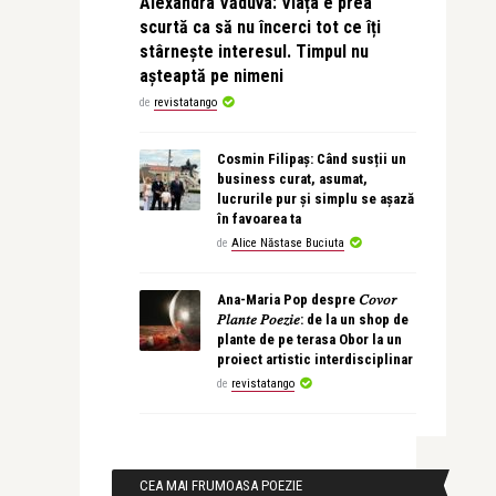
Alexandra Văduva: Viața e prea
scurtă ca să nu încerci tot ce îți
stârnește interesul. Timpul nu
așteaptă pe nimeni
de
revistatango
Cosmin Filipaș: Când susții un
business curat, asumat,
lucrurile pur și simplu se așază
în favoarea ta
de
Alice Năstase Buciuta
Ana-Maria Pop despre 𝐶𝑜𝑣𝑜𝑟
𝑃𝑙𝑎𝑛𝑡𝑒 𝑃𝑜𝑒𝑧𝑖𝑒: de la un shop de
plante de pe terasa Obor la un
proiect artistic interdisciplinar
de
revistatango
CEA MAI FRUMOASA POEZIE