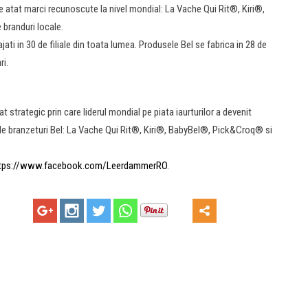
ude atat marci recunoscute la nivel mondial: La Vache Qui Rit®, Kiri®,
randuri locale.
ti in 30 de filiale din toata lumea. Produsele Bel se fabrica in 28 de
ri.
 strategic prin care liderul mondial pe piata iaurturilor a devenit
i de branzeturi Bel: La Vache Qui Rit®, Kiri®, BabyBel®, Pick&Croq® si
tps://www.facebook.com/LeerdammerRO
.