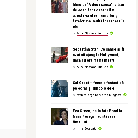
filmului “A doua șansă”, alături
de Jennifer Lopez: Filmul
acesta va oferi femeilor și
fetelor mai multă încredere în
ele
de
Alice Năstase Buciuta
Sebastian Stan: Ce șanse aș fi
avut să ajung la Hollywood,
dacă nu era mama mea?!
de
Alice Năstase Buciuta
Gal Gadot – femeia fantastică
pe ecran și dincolo de el
de
revistatango.ro Marea Dragoste
Eva Green, de la fata Bond la
Miss Peregrine, stăpâna
timpului
de
Irina Botezatu
LIFE