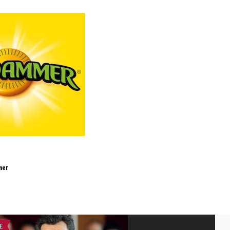
mer
E
RETETE SI DIETE