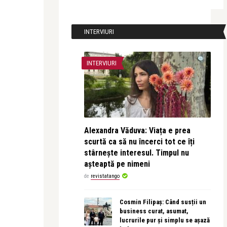
INTERVIURI
INTERVIURI
Alexandra Văduva: Viața e prea
scurtă ca să nu încerci tot ce îți
stârnește interesul. Timpul nu
așteaptă pe nimeni
de
revistatango
Cosmin Filipaș: Când susții un
business curat, asumat,
lucrurile pur și simplu se așază