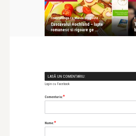
a Dragoste
revistatango.ro Marea Dragoste
r
arkozy a interzis
Cascavalul Hochland – lapte
T
 ...
romanesc si rigoare ge ...
b
LASĂ UN COMENTARIU:
Login cu Facebook
*
Comentariu:
*
Nume: