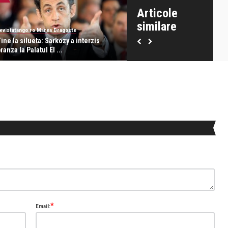
Articole
similare
evistatango.ro Marea Dragoste
revistatango.ro Marea Dragoste
ine la silueta: Sarkozy a interzis
Cascavalul Hochland – lapte
ranza la Palatul El ...
romanesc si rigoare ge ...
*
Email: