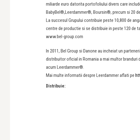
miliarde euro datorita portofoliului divers care incl
BabyBel®,Leerdammer®, Boursin®, precum si 20 de b
La succesul Grupului contribuie peste 10,800 de angaja
centre de productie si se distribuie in peste 120 de ta
www.bel-group.com
In 2011, Bel Group si Danone au incheiat un parteneriat
distribuitor oficial in Romania a mai multor brandur
acum Leerdammer®.
Mai multe informatii despre Leerdammer aflati pe
ht
Distribuie: