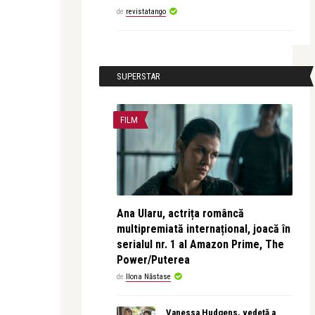
de
revistatango
SUPERSTAR
FILM
Ana Ularu, actrița româncă
multipremiată internațional, joacă în
serialul nr. 1 al Amazon Prime, The
Power/Puterea
de
Ilona Năstase
Vanessa Hudgens, vedetă a