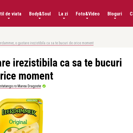
til de viata
Body&Soul
La zi
Foto&Video
Bloguri
C
rdammer, o gustare irezistibila ca sa te bucuri de orice moment
e irezistibila ca sa te bucuri
orice moment
istatango.ro Marea Dragoste