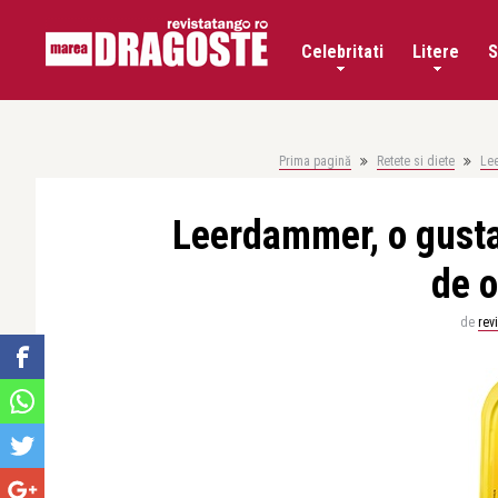
Celebritati
Litere
S
Prima pagină
Retete si diete
Lee
Leerdammer, o gustar
de 
de
rev