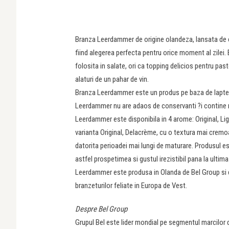
Branza Leerdammer de origine olandeza, lansata de c
fiind alegerea perfecta pentru orice moment al zilei. 
folosita in salate, ori ca topping delicios pentru past
alaturi de un pahar de vin.
Branza Leerdammer este un produs pe baza de lapte d
Leerdammer nu are adaos de conservanti ?i contine 
Leerdammer este disponibila in 4 arome: Original, Li
varianta Original, Delacrème, cu o textura mai crem
datorita perioadei mai lungi de maturare. Produsul est
astfel prospetimea si gustul irezistibil pana la ultima 
Leerdammer este produsa in Olanda de Bel Group si 
branzeturilor feliate in Europa de Vest.
Despre Bel Group
Grupul Bel este lider mondial pe segmentul marcilor de