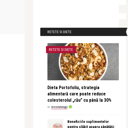
revistatango.ro Marea Dragoste
Tine la silueta: Sarkozy a interzis
branza la Palatul El ...
RETETE SI DIETE
RETETE SI DIETE
Dieta Portofoliu, strategia
alimentară care poate reduce
colesterolul „rău” cu până la 30%
de
revistatango
Beneficiile suplimentelor
pentru slăbit asupra sănătății