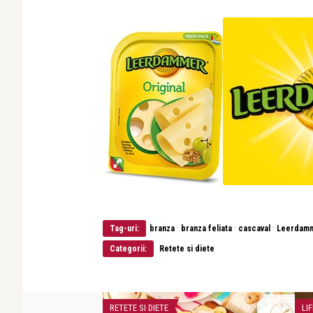
·
·
·
Tag-uri:
branza
branza feliata
cascaval
Leerdam
Categorii:
Retete si diete
RETETE SI DIETE
LIF