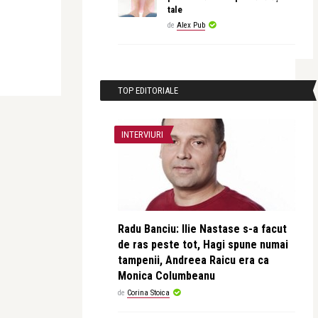
tale
de
Alex Pub
TOP EDITORIALE
INTERVIURI
Radu Banciu: Ilie Nastase s-a facut
de ras peste tot, Hagi spune numai
tampenii, Andreea Raicu era ca
Monica Columbeanu
de
Corina Stoica