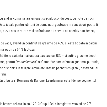
urand in Romania, are un gust special, usor dulceag, cu note de nuci,
Este ideala pentru iubitorii de combinatii gustoase in sandvisuri, poate fi
e, pizza sau in retete mai sofisticate ori servita ca aperitiv sau desert,
e vaca, avand un continut de grasime de 45%, si este bogata in calciu.
mai putin de 0,1% lactoza.
ght life, o varianta mai usoara care are cu 38% mai putina grasime decat
oasa, pentru
“connaisseurs”
, si Caractère care ofera un gust mai puternic,
e disponibil in felii pre-ambalate, intr-un pachet resigilabil, pastrandu-si
felie.
distribuita in Romania de Danone. Leerdammer este lider pe segmentul
 branza feliata. In anul 2013 Grupul Bel a inregistrat vanzari de 2.7