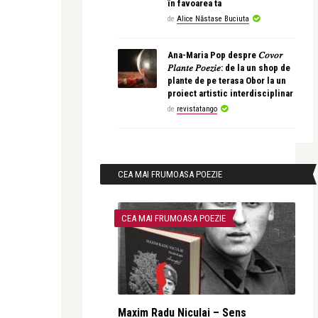
în favoarea ta
de
Alice Năstase Buciuta
Ana-Maria Pop despre 𝐶𝑜𝑣𝑜𝑟
𝑃𝑙𝑎𝑛𝑡𝑒 𝑃𝑜𝑒𝑧𝑖𝑒: de la un shop de
plante de pe terasa Obor la un
proiect artistic interdisciplinar
de
revistatango
CEA MAI FRUMOASA POEZIE
CEA MAI FRUMOASA POEZIE
Maxim Radu Niculai – Sens