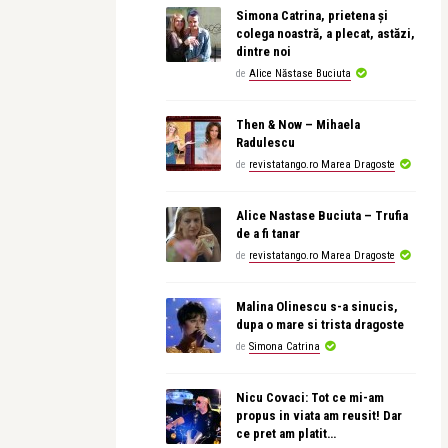
Simona Catrina, prietena și
colega noastră, a plecat, astăzi,
dintre noi
de
Alice Năstase Buciuta
Then & Now – Mihaela
Radulescu
de
revistatango.ro Marea Dragoste
Alice Nastase Buciuta – Trufia
de a fi tanar
de
revistatango.ro Marea Dragoste
Malina Olinescu s-a sinucis,
dupa o mare si trista dragoste
de
Simona Catrina
Nicu Covaci: Tot ce mi-am
propus in viata am reusit! Dar
ce pret am platit…