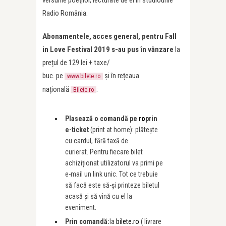
versurile poeţilor, lecturate de ei în studiourile
Radio România.
Abonamentele, acces general, pentru Fall
in Love Festival 2019 s-au pus în vânzare
la
prețul de 129 lei + taxe/
buc. pe
și în rețeaua
www.bilete.ro
națională
:
Bilete.ro
Plasează o comandă pe
ro
prin
e-ticket
(print at home): plătește
cu cardul, fără taxă de
curierat. Pentru fiecare bilet
achiziționat utilizatorul va primi pe
e-mail un link unic. Tot ce trebuie
să facă este să-și printeze biletul
acasă și să vină cu el la
eveniment.
Prin comandă:
la
bilete.ro
( livrare