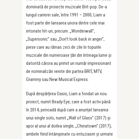
dominată de proiecte muzicale Brit-pop. De-a
lungul carierei sale, între 1991 – 2000, Liam a
fost parte din lansarea unora dintre cele mai
intonate hit-uri, precum: „Wonderwall”,
„Supersonic” sau „Don’t look back in anger”,
piese care au rămas zeci de zile în topurile
muzicale din numeroase țări din întreaga lume și
datorită cărora au primit un număr impresionant
de nominalizări venite din partea BRIT, MTV,
Grammy sau New Musical Express.
După despărțirea Oasis, Liam a fondat un nou
proiect, numit Beady Eye, care a fost activ până
în 2014, perioadă după care a anunțat lansarea
unui single solo, numit „Wall of Glass” (2017) și
apoi al unui al doilea single, „Chinatown” (2017),
ambele fiind întâmpinate cu entuziasm și urmate