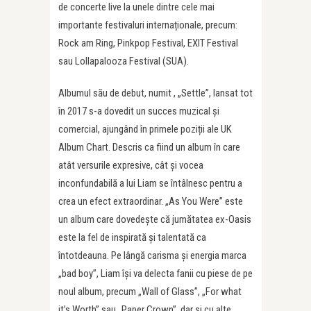
de concerte live la unele dintre cele mai
importante festivaluri internaționale, precum:
Rock am Ring, Pinkpop Festival, EXIT Festival
sau Lollapalooza Festival (SUA).
Albumul său de debut, numit , „Settle”, lansat tot
în 2017 s-a dovedit un succes muzical și
comercial, ajungând în primele poziții ale UK
Album Chart. Descris ca fiind un album în care
atât versurile expresive, cât și vocea
inconfundabilă a lui Liam se întâlnesc pentru a
crea un efect extraordinar. „As You Were” este
un album care dovedește că jumătatea ex-Oasis
este la fel de inspirată și talentată ca
întotdeauna. Pe lângă carisma și energia marca
„bad boy”, Liam își va delecta fanii cu piese de pe
noul album, precum „Wall of Glass”, „For what
it’s Worth” sau „Paper Crown”, dar și cu alte