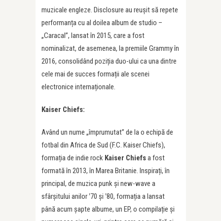
muzicale engleze. Disclosure au reușit să repete
performanța cu al doilea album de studio –
„Caracal”, lansat în 2015, care a fost
nominalizat, de asemenea, la premiile Grammy în
2016, consolidând poziția duo-ului ca una dintre
cele mai de succes formații ale scenei
electronice internaționale.
Kaiser Chiefs
:
Având un nume „împrumutat” de la o echipă de
fotbal din Africa de Sud (F.C. Kaiser Chiefs),
formația de indie rock
Kaiser Chiefs
a fost
formată în 2013, în Marea Britanie. Inspirați, în
principal, de muzica punk și new-wave a
sfârșitului anilor ‛70 și ‛80, formația a lansat
până acum șapte albume, un EP, o compilație și