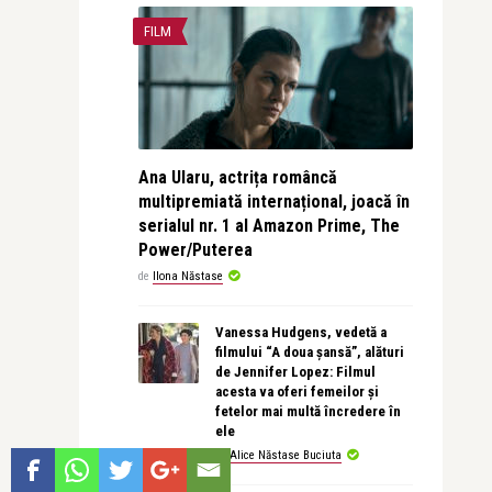
FILM
Ana Ularu, actrița româncă
multipremiată internațional, joacă în
serialul nr. 1 al Amazon Prime, The
Power/Puterea
de
Ilona Năstase
Vanessa Hudgens, vedetă a
filmului “A doua șansă”, alături
de Jennifer Lopez: Filmul
acesta va oferi femeilor și
fetelor mai multă încredere în
ele
de
Alice Năstase Buciuta