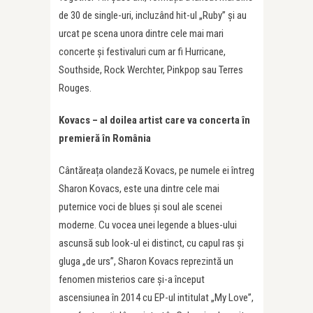
de 30 de single-uri, incluzând hit-ul „Ruby” și au
urcat pe scena unora dintre cele mai mari
concerte și festivaluri cum ar fi Hurricane,
Southside, Rock Werchter, Pinkpop sau Terres
Rouges.
Kovacs
– al doilea artist care va concerta în
premieră în România
Cântăreața olandeză Kovacs, pe numele ei întreg
Sharon Kovacs, este una dintre cele mai
puternice voci de blues și soul ale scenei
moderne. Cu vocea unei legende a blues-ului
ascunsă sub look-ul ei distinct, cu capul ras și
gluga „de urs”, Sharon Kovacs reprezintă un
fenomen misterios care și-a început
ascensiunea în 2014 cu EP-ul intitulat „My Love”,