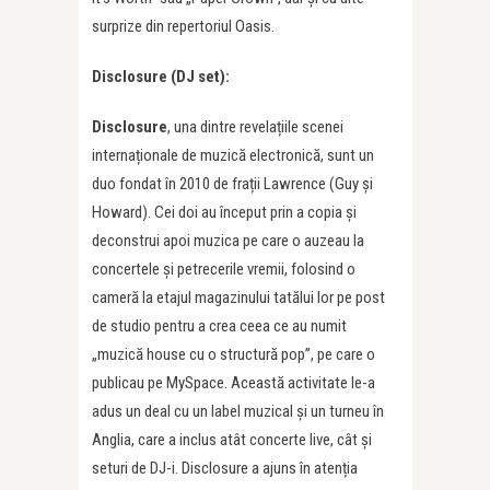
surprize din repertoriul Oasis.
Disclosure
(DJ set):
Disclosure
, una dintre revelațiile scenei
internaționale de muzică electronică, sunt un
duo fondat în 2010 de frații Lawrence (Guy și
Howard). Cei doi au început prin a copia și
deconstrui apoi muzica pe care o auzeau la
concertele și petrecerile vremii, folosind o
cameră la etajul magazinului tatălui lor pe post
de studio pentru a crea ceea ce au numit
„muzică house cu o structură pop”, pe care o
publicau pe MySpace. Această activitate le-a
adus un deal cu un label muzical și un turneu în
Anglia, care a inclus atât concerte live, cât și
seturi de DJ-i. Disclosure a ajuns în atenția