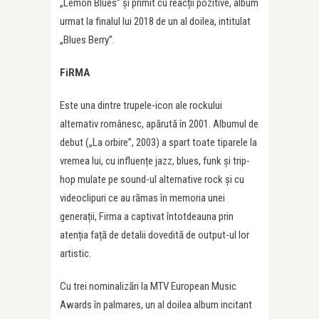
„Lemon Blues” și primit cu reacții pozitive, album
urmat la finalul lui 2018 de un al doilea, intitulat
„Blues Berry”.
FiRMA
Este una dintre trupele-icon ale rockului
alternativ românesc, apărută în 2001. Albumul de
debut („La orbire”, 2003) a spart toate tiparele la
vremea lui, cu influențe jazz, blues, funk și trip-
hop mulate pe sound-ul alternative rock și cu
videoclipuri ce au rămas în memoria unei
generații, Firma a captivat întotdeauna prin
atenția față de detalii dovedită de output-ul lor
artistic.
Cu trei nominalizări la MTV European Music
Awards în palmares, un al doilea album incitant