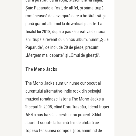
dar a păstrat, ca fir roșu, statement-ul inițial.
Șuie Paparude a fost, de altfel, și prima trupă
românească de anvergură care a hotărât să-și
pună gratuit albumul la download pe site. La
finalul lui 2018, după o pauză creativă de nouă
ani, trupa a revenit cu un nou album, numit „Șuie
Paparude”, ce include 20 de piese, precum:
„Mergem mai departe” și „Omul de gheață”.
The Mono Jacks
The Mono Jacks sunt un nume cunoscut al
curentului alternative-indie rock din peisajul
muzical românesc. Istoria The Mono Jacks a
început în 2008, când Doru Trascău, liderul trupei
AB4 a pus bazele acestui nou proiect. Stilul
abordat scoate la lumină linii de chitară ce
topesc tensiunea compozițiilor, amintind de