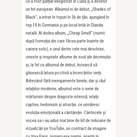
ce a fost parțial înregistrat în Cuba și a devenit
un hit european. Albumul ei de debut, „Shades of
Black”, a intrat în topuri în 36 de țări, ajungând în
top 10 în Germania și pe locul întâi în Olanda
natală. Al doilea album, „Cheap Smell” (numit
după formația din care făcea parte înainte de
cariera solo), e unul dintre cele mai deschise,
oneste și inspirate albume de soul ale deceniului
și, la fel ca albumul de debut, încearcă să
găsească latura pozitivă a încercărilor vieții.
Adresând fără menajamente binele, dar și răul
relațiilor moderne, albumul este o serie de
mărturisiri despre dragoste intensă, relații
captive, hedonism și atracție, ce urmăresc
evoluția emoțională a cântăreței. Cântecele și
vocea sa i-au adus mai bine de 60 de milioane de
vizualizări pe YouTube, un contract de imagine
cu Viva Paris, numeroase premii, apariții în