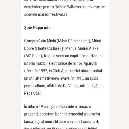
deschidere pentru Robbie Williams și prezențe pe
scenele marilor festivaluri.
Șuie Paparude
Compusă din Michi (Mihai Câmpineanu), Mihai
Dobre (Haute Culture) și Marius Andrei Alexe
(MC Bean), trupa a scris un capitol important din
istoria muzicii electronice de la noi. Apărută
oficial în 1992, în Club A, proiectul aborda inițial
un stil alternativ-new-wave. În 1995, au scos
primul album, alături de DJ Vasile, intitulat „Șuie
Paparude”.
În ultimii 19 ani, Șuie Paparude a rămas o
prezență constantă prin intermediul albumelor
lansate și al unui stil care a evoluat constant,