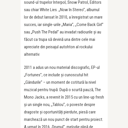
sound-ul trupelor Interpol, Snow Patrol, Editors
sau chiar White Lies. „Now In Stereo”, albumul
lor de debut lansat în 2010, a înregistrat un mare
succes, iar single-urile „Maria”, „Come Back Girl”
sau „Push The Pedal” au invadat radiourile și au
făcut ca trupa să devină una dintre cele mai
apreciate din peisajul autohton al rockului
alternativ.
2011 a adus un nou material discografic, EP-ul
„Fortunes”, ce include și cunoscutul hit
„Gândurile” – un moment de cotitură la nivel
muzical pentru trupă. După o scurtă pauză, The
Mono Jacks, a revenit în 2015 cu un line-up fresh
și un single nou, „Tablou”, o poveste despre
dragoste și oportunități pierdute, piesă care
marchează un nou punct de start pentru proiect.
A urmat în 2016 „Drumul”, melodie plină de