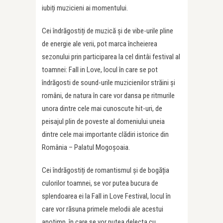
iubiți muzicieni ai momentului.
Cei îndrăgostiți de muzică și de vibe-urile pline
de energie ale verii, pot marca încheierea
sezonului prin participarea la cel dintâi festival al
toamnei: Fall in Love, locul în care se pot
îndrăgosti de sound-urile muzicienilor străini și
români, de natura în care vor dansa pe ritmurile
unora dintre cele mai cunoscute hit-uri, de
peisajul plin de poveste al domeniului uneia
dintre cele mai importante clădiri istorice din
România – Palatul Mogoșoaia.
Cei îndrăgostiți de romantismul și de bogăția
culorilor toamnei, se vor putea bucura de
splendoarea ei la Fall in Love Festival, locul în
care vor răsuna primele melodii ale acestui
anotimp, în care se vor putea delecta cu