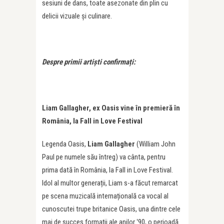
sesiuni de dans, toate asezonate din plin cu
delicii vizuale și culinare.
Despre primii artiști confirmați:
Liam Gallagher
, ex Oasis vine în premieră în
România, la Fall in Love Festival
Legenda Oasis,
Liam Gallagher
(William John
Paul pe numele său întreg) va cânta, pentru
prima dată în România, la Fall in Love Festival.
Idol al multor generații, Liam s-a făcut remarcat
pe scena muzicală internațională ca vocal al
cunoscutei trupe britanice Oasis, una dintre cele
mai de succes formații ale anilor ‛90, o perioadă