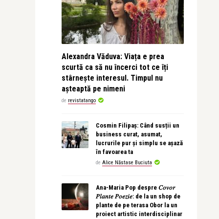
Alexandra Văduva: Viața e prea
scurtă ca să nu încerci tot ce îți
stârnește interesul. Timpul nu
așteaptă pe nimeni
de
revistatango
Cosmin Filipaș: Când susții un
business curat, asumat,
lucrurile pur și simplu se așază
în favoarea ta
de
Alice Năstase Buciuta
Ana-Maria Pop despre 𝐶𝑜𝑣𝑜𝑟
𝑃𝑙𝑎𝑛𝑡𝑒 𝑃𝑜𝑒𝑧𝑖𝑒: de la un shop de
plante de pe terasa Obor la un
proiect artistic interdisciplinar