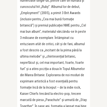
numeroase single-uri, printre care se numără și
cunoscutul hit „Ruby”. Albumul lor de debut,
„Employment” (2005), a primit 3 Brit Awards
(inclusiv pentru „Cea mai bună formație
britanică”) și premiul publicației NME pentru „Cel
mai bun album”, materialul vânzându-se în peste
3 milioane de exemplare. Întâmpinat cu
entuziasm atât de critici, cât și de fani, albumul
a fost descris ca „incitant de la prima până la
ultima melodie” și „chintesențial britanic,
neprefăcut și, cel mai important, foarte, foarte
fun” și a atins poziția a doua în Topul Albumelor
din Marea Britanie. Explorarea de noi moduri de
exprimare artistică a fost esențială pentru
formație încă de la început – de la indie rock,
Kaiser Chiefs trecând la electro-pop, trecere
marcată de piesa „Parachute” și urmată de „Stay
Together”. În șase ani, formația a lansat mai bine