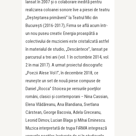
lansat în 2007 și o colaborare inedită pentru
realizarea coloanei sonore live a piesei de teatru
„Deșteptarea primăverii” la Teatrul Mic din
București (2016-2017), Firma se află acum într-
un nou puseu creativ. Energia proaspătă a
colectivului de muzicieni este cristalizată astfel
în materialul de studio, „Descântece”, lansat pe
parcursul a trei ani (vol. 1 în octombrie 2014, vol.
2 în mai 2017). A urmat proiectul discografic
„Poezii Alese Vol I”, în decembrie 2018, ce
reuneşte un set de nouă piese compuse de
Daniel „Rocca” Stoicea pe versurile poeţilor
români, clasici şi contemporani – Nina Cassian,
Elena Vlădăreanu, Ana Blandiana, Svetlana
Cârstean, George Bacovia, Adela Greceanu,
Leonid Dimov, Lucian Blaga şi Mihai Eminescu.
Muzica interpretată de trupa FiRMA integrează