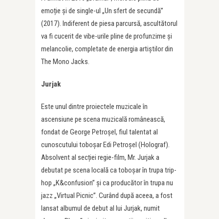
emoție și de single-ul „Un sfert de secundă”
(2017). Indiferent de piesa parcursă, ascultătorul
va fi cucerit de vibe-urile pline de profunzime și
melancolie, completate de energia artiștilor din
The Mono Jacks.
Jurjak
Este unul dintre proiectele muzicale în
ascensiune pe scena muzicală românească,
fondat de George Petroșel, fiul talentat al
cunoscutului toboșar Edi Petroșel (Holograf).
Absolvent al secției regie-film, Mr. Jurjak a
debutat pe scena locală ca toboșar în trupa trip-
hop „K&confusion” și ca producător în trupa nu
jazz „Virtual Picnic”. Curând după aceea, a fost
lansat albumul de debut al lui Jurjak, numit