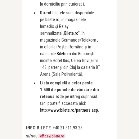
la domiciliu prin curierat ).
Direct:
biletele sunt disponibile
pe
bilete.ro
, în magazinele
Inmedio și Relay
semnalizate „
Bilete.ro
”, în
magazinele Germanos/Telekom ,
în oficiile Poștei Române și în
casieriile
Bilete.ro
din București
incinta Hotel Ibis, Calea Griviței nr.
143, parter și din Cluj la casieria BT
Arena (Sala Polivalentă).
Lista completă a celor peste
1.500 de puncte de vânzare din
rețeaua
ro
de pe întreg cuprinsul
țării poate fi accesată aici:
h
ttp://www.bilete.ro/partners.asp
.
INFO BILETE
: +40.21.311.93.23
si/sau
office@bilete.ro