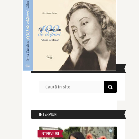
CAUTĂ ÎN SITE
INTERVIURI
INTERVIURI