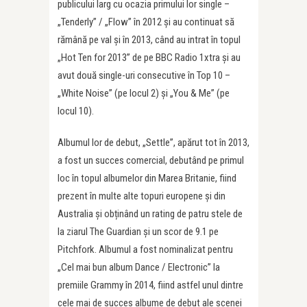
publicului larg cu ocazia primului lor single –
„Tenderly” / „Flow” în 2012 și au continuat să
rămână pe val și în 2013, când au intrat în topul
„Hot Ten for 2013” de pe BBC Radio 1xtra și au
avut două single-uri consecutive în Top 10 –
„White Noise” (pe locul 2) și „You & Me” (pe
locul 10).
Albumul lor de debut, „Settle”, apărut tot în 2013,
a fost un succes comercial, debutând pe primul
loc în topul albumelor din Marea Britanie, fiind
prezent în multe alte topuri europene și din
Australia și obținând un rating de patru stele de
la ziarul The Guardian și un scor de 9.1 pe
Pitchfork. Albumul a fost nominalizat pentru
„Cel mai bun album Dance / Electronic” la
premiile Grammy în 2014, fiind astfel unul dintre
cele mai de succes albume de debut ale scenei