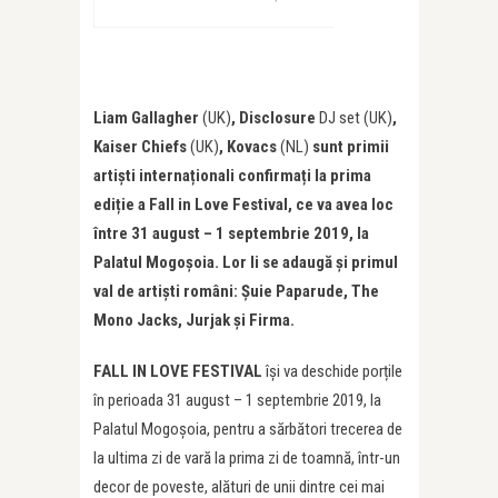
Liam Gallagher
(UK)
, Disclosure
DJ set (UK)
,
Kaiser Chiefs
(UK)
, Kovacs
(NL)
sunt primii
artiști internaționali confirmați la prima
ediție a Fall in Love Festival, ce va avea loc
între 31 august – 1 septembrie 2019, la
Palatul Mogoșoia. Lor li se adaugă și primul
val de artiști români: Șuie Paparude, The
Mono Jacks, Jurjak și Firma.
FALL IN LOVE FESTIVAL
își va deschide porțile
în perioada 31 august – 1 septembrie 2019, la
Palatul Mogoșoia, pentru a sărbători trecerea de
la ultima zi de vară la prima zi de toamnă, într-un
decor de poveste, alături de unii dintre cei mai