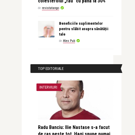
colesterolul „rău” cu până la 30%
de
revistatango
Beneficiile suplimentelor
pentru slăbit asupra sănătății
tale
de
Alex Pub
TOP EDITORIALE
INTERVIURI
Radu Banciu: Ilie Nastase s-a facut
de ras peste tot, Hagi spune numai