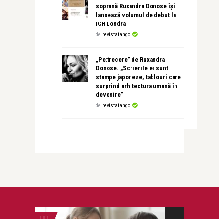
soprană Ruxandra Donose își
lansează volumul de debut la
ICR Londra
de
revistatango
„Pe:trecere” de Ruxandra
Donose. „Scrierile ei sunt
stampe japoneze, tablouri care
surprind arhitectura umană în
devenire”
de
revistatango
LIFE
ALFABETUL DUPA.