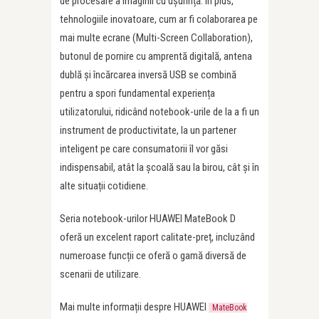
de procesare a imaginii cu ușurință. În plus,
tehnologiile inovatoare, cum ar fi colaborarea pe
mai multe ecrane (Multi-Screen Collaboration),
butonul de pornire cu amprentă digitală, antena
dublă și încărcarea inversă USB se combină
pentru a spori fundamental experiența
utilizatorului, ridicând notebook-urile de la a fi un
instrument de productivitate, la un partener
inteligent pe care consumatorii îl vor găsi
indispensabil, atât la școală sau la birou, cât și în
alte situații cotidiene.
Seria notebook-urilor HUAWEI MateBook D
oferă un excelent raport calitate-preț, incluzând
numeroase funcții ce oferă o gamă diversă de
scenarii de utilizare.
Mai multe informații despre HUAWEI
MateBook