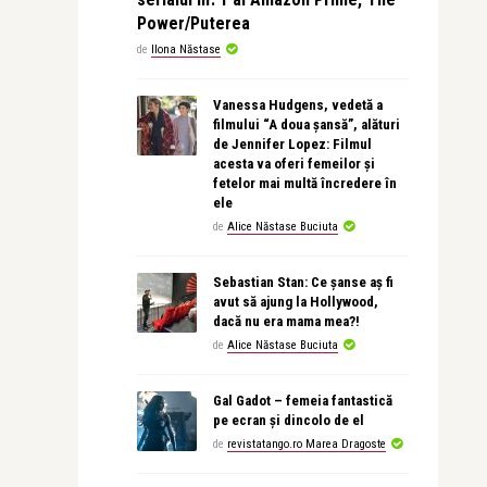
Power/Puterea
de
Ilona Năstase
Vanessa Hudgens, vedetă a
filmului “A doua șansă”, alături
de Jennifer Lopez: Filmul
acesta va oferi femeilor și
fetelor mai multă încredere în
ele
de
Alice Năstase Buciuta
Sebastian Stan: Ce șanse aș fi
avut să ajung la Hollywood,
dacă nu era mama mea?!
de
Alice Năstase Buciuta
Gal Gadot – femeia fantastică
pe ecran și dincolo de el
de
revistatango.ro Marea Dragoste