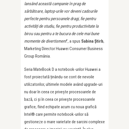
lansând această campanie în prag de
sărbătoare, laptop-urile vor deveni cadourile
perfecte pentru persoanele dragi, fie pentru
activită
ț
i de studiu, fie pentru productivitate la
birou sau pentru a te bucura de cele mai bune
momente de divertisment
”, a spus
Sabina Știrb
,
Marketing Director Huawei Consumer Business
Group România.
Seria MateBook D a notebook-urilor Huawei a
fost proiectată ținându-se cont de nevoile
utilizatorilor, ultimele modele având upgrade-uri
nu doar în ceea ce privește procesoarele de
bază, ci și în ceea ce privește procesoarele
grafice, fiind echipate acum cu noua grafică
Intel® care permite notebook-urilor să
gestioneze o mare varietate de sarcini complexe