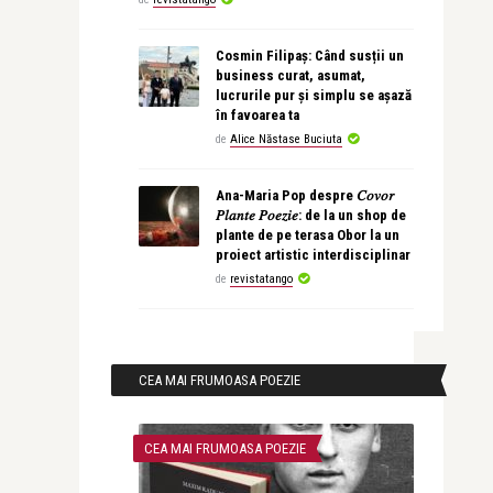
Cosmin Filipaș: Când susții un
business curat, asumat,
lucrurile pur și simplu se așază
în favoarea ta
de
Alice Năstase Buciuta
Ana-Maria Pop despre 𝐶𝑜𝑣𝑜𝑟
𝑃𝑙𝑎𝑛𝑡𝑒 𝑃𝑜𝑒𝑧𝑖𝑒: de la un shop de
plante de pe terasa Obor la un
proiect artistic interdisciplinar
de
revistatango
CEA MAI FRUMOASA POEZIE
CEA MAI FRUMOASA POEZIE