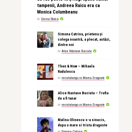
tampenii, Andreea Raicu era ca
Monica Columbeanu
de
Corina Stoica
Simona Catrina, prietena și
colega noastră, a plecat, astăzi,
dintre noi
de
Alice Năstase Buciuta
Then & Now – Mihaela
Radulescu
de
revistatango.ro Marea Dragoste
Alice Nastase Buciuta – Trufia
de a fi tanar
de
revistatango.ro Marea Dragoste
Malina Olinescu s-a sinucis,
dupa o mare si trista dragoste
de
Simona Catrina