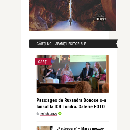
CĂRȚI NOI - APARIȚII EDITORIALE
CĂRȚI
Pass:ages de Ruxandra Donose s-a
lansat la ICR Londra. Galerie FOTO
de
revistatango
„Pe:trecere” – Marea mezzo-