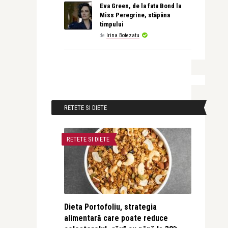
Eva Green, de la fata Bond la
Miss Peregrine, stăpâna
timpului
de
Irina Botezatu
RETETE SI DIETE
RETETE SI DIETE
Dieta Portofoliu, strategia
alimentară care poate reduce