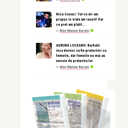
Nicu Covaci: Tot ce mi-am
propus in viata am reusit! Dar
ce pret am platit…
de
Alice Năstase Buciuta
AURORA LIICEANU: Barbatii
inca doresc sa fie protectori cu
femeile, dar femeile nu mai au
nevoie de protectia lor
de
Alice Năstase Buciuta