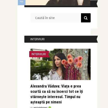
CAUTĂ ÎN SITE
INTERVIURI
INTERVIURI
Alexandra Văduva: Viața e prea
scurtă ca să nu încerci tot ce îți
stârnește interesul. Timpul nu
așteaptă pe nimeni
de
revistatango