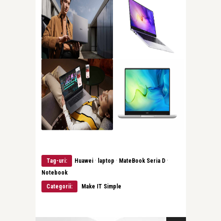
·
·
·
Tag-uri:
Huawei
laptop
MateBook Seria D
Notebook
Categorii:
Make IT Simple