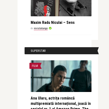
Maxim Radu Niculai – Sens
de
revistatango
SUPERSTAR
FILM
Ana Ularu, actrița româncă
multipremiată internațional, joacă în
serialul nr. 1 al Amazon Prime, The