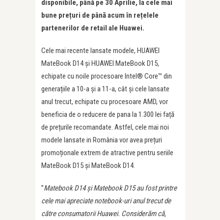
disponibile, până pe 30 Aprilie, la cele mai
bune pre
ț
uri de până acum în re
ț
elele
partenerilor de retail ale Huawei.
Cele mai recente lansate modele, HUAWEI
MateBook D14 și HUAWEI MateBook D15,
echipate cu noile procesoare Intel® Core™ din
generațiile a 10-a și a 11-a, cât și cele lansate
anul trecut, echipate cu procesoare AMD, vor
beneficia de o reducere de pana la 1.300 lei față
de prețurile recomandate. Astfel, cele mai noi
modele lansate in România vor avea prețuri
promoționale extrem de atractive pentru seriile
MateBook D15 și MateBook D14.
”
Matebook D14 și Matebook D15 au fost printre
cele mai apreciate notebook-uri anul trecut de
către consumatorii Huawei. Considerăm că,