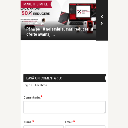
MAKE IT SIMPLE
MAKE IT SIMPLE
revistatango
revistatango
Până pe 18 noiembrie, mari reduceri și
Huawei lanse
..
oferte avantaj ...
vârf de gamă
LASĂ UN COMENTARIU:
Login cu Facebook
*
Comentariu:
*
*
Nume:
Email: