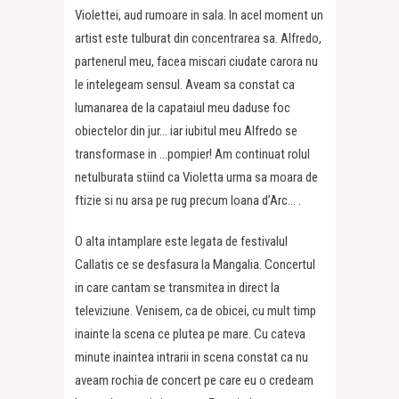
Violettei, aud rumoare in sala. In acel moment un
artist este tulburat din concentrarea sa. Alfredo,
partenerul meu, facea miscari ciudate carora nu
le intelegeam sensul. Aveam sa constat ca
lumanarea de la capataiul meu daduse foc
obiectelor din jur… iar iubitul meu Alfredo se
transformase in …pompier! Am continuat rolul
netulburata stiind ca Violetta urma sa moara de
ftizie si nu arsa pe rug precum Ioana d’Arc… .
O alta intamplare este legata de festivalul
Callatis ce se desfasura la Mangalia. Concertul
in care cantam se transmitea in direct la
televiziune. Venisem, ca de obicei, cu mult timp
inainte la scena ce plutea pe mare. Cu cateva
minute inaintea intrarii in scena constat ca nu
aveam rochia de concert pe care eu o credeam