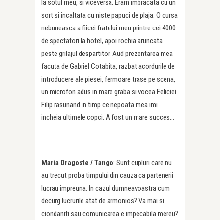
la sotul meu, si viceversa. Eram imbracata cu un
sort si incaltata cu niste papuci de plaja. O cursa
nebuneasca a fiicei fratelui meu printre cei 4000
de spectatori la hotel, apoi rochia aruncata
peste grilajul despartitor. Aud prezentarea mea
facuta de Gabriel Cotabita, razbat acordurile de
introducere ale piesei, fermoare trase pe scena,
un microfon adus in mare graba si vocea Feliciei
Filip rasunand in timp ce nepoata mea imi
incheia ultimele copci. A fost un mare succes…
Maria Dragoste / Tango
: Sunt cupluri care nu
au trecut proba timpului din cauza ca partenerii
lucrau impreuna. In cazul dumneavoastra cum
decurg lucrurile atat de armonios? Va mai si
ciondaniti sau comunicarea e impecabila mereu?