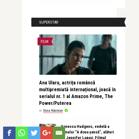
SUPERSTAR
FILM
Ana Ularu, actrița româncă
multipremiată internațional, joacă în
serialul nr. 1 al Amazon Prime, The
Power/Puterea
de
Ilona Năstase
Vanessa Hudgens, vedetă a
filmului “A doua șansă”, alături
de Jennifer Lopez: Filmul