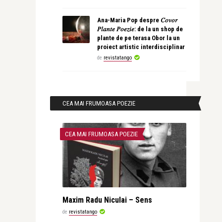
Ana-Maria Pop despre 𝐶𝑜𝑣𝑜𝑟
𝑃𝑙𝑎𝑛𝑡𝑒 𝑃𝑜𝑒𝑧𝑖𝑒: de la un shop de
plante de pe terasa Obor la un
proiect artistic interdisciplinar
de
revistatango
CEA MAI FRUMOASA POEZIE
CEA MAI FRUMOASA POEZIE
Maxim Radu Niculai – Sens
de
revistatango