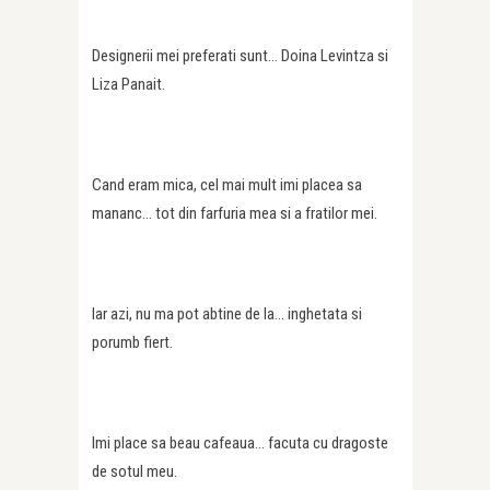
Designerii mei preferati sunt… Doina Levintza si
Liza Panait.
Cand eram mica, cel mai mult imi placea sa
mananc… tot din farfuria mea si a fratilor mei.
Iar azi, nu ma pot abtine de la… inghetata si
porumb fiert.
Imi place sa beau cafeaua… facuta cu dragoste
de sotul meu.