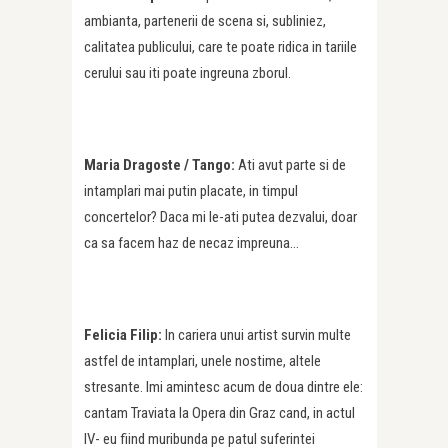
ambianta, partenerii de scena si, subliniez,
calitatea publicului, care te poate ridica in tariile
cerului sau iti poate ingreuna zborul.
Maria Dragoste / Tango:
Ati avut parte si de
intamplari mai putin placate, in timpul
concertelor? Daca mi le-ati putea dezvalui, doar
ca sa facem haz de necaz impreuna…
Felicia Filip:
In cariera unui artist survin multe
astfel de intamplari, unele nostime, altele
stresante. Imi amintesc acum de doua dintre ele:
cantam Traviata la Opera din Graz cand, in actul
IV- eu fiind muribunda pe patul suferintei