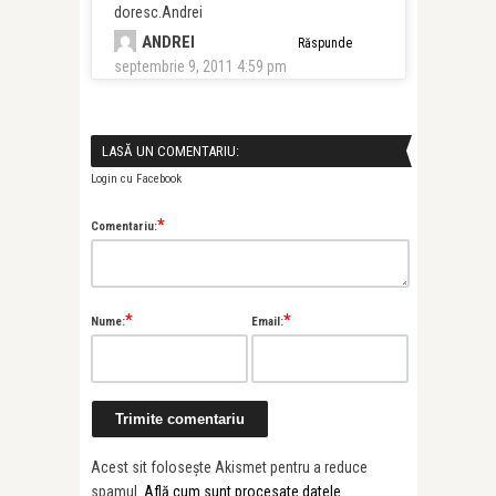
doresc.Andrei
ANDREI
Răspunde
septembrie 9, 2011 4:59 pm
LASĂ UN COMENTARIU:
Login cu Facebook
*
Comentariu:
*
*
Nume:
Email:
Acest sit folosește Akismet pentru a reduce
spamul.
Află cum sunt procesate datele