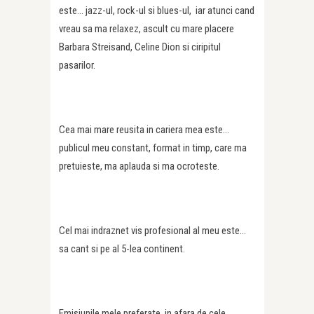
este… jazz-ul, rock-ul si blues-ul, iar atunci cand
vreau sa ma relaxez, ascult cu mare placere
Barbara Streisand, Celine Dion si ciripitul
pasarilor.
Cea mai mare reusita in cariera mea este…
publicul meu constant, format in timp, care ma
pretuieste, ma aplauda si ma ocroteste.
Cel mai indraznet vis profesional al meu este…
sa cant si pe al 5-lea continent.
Emisiunile mele preferate, in afara de cele