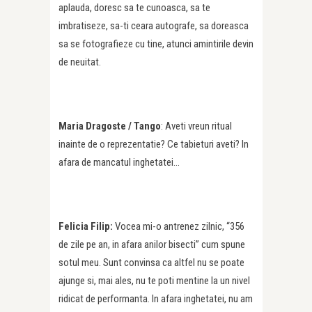
aplauda, doresc sa te cunoasca, sa te
imbratiseze, sa-ti ceara autografe, sa doreasca
sa se fotografieze cu tine, atunci amintirile devin
de neuitat.
Maria Dragoste / Tango
: Aveti vreun ritual
inainte de o reprezentatie? Ce tabieturi aveti? In
afara de mancatul inghetatei…
Felicia Filip:
Vocea mi-o antrenez zilnic, “356
de zile pe an, in afara anilor bisecti” cum spune
sotul meu. Sunt convinsa ca altfel nu se poate
ajunge si, mai ales, nu te poti mentine la un nivel
ridicat de performanta. In afara inghetatei, nu am