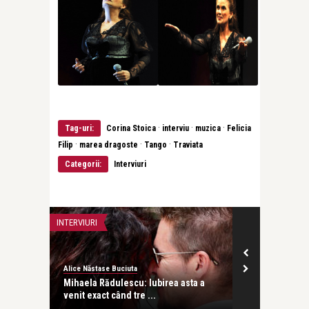
·
·
·
Tag-uri:
Corina Stoica
interviu
muzica
Felicia
·
·
·
Filip
marea dragoste
Tango
Traviata
Categorii:
Interviuri
INTERVIURI
INTERVIURI
Alice Năstase Buciuta
revistatango
besc
Mihaela Rădulescu: Iubirea asta a
Dr. Alina Stur
venit exact când tre ...
ce vrei de l ..