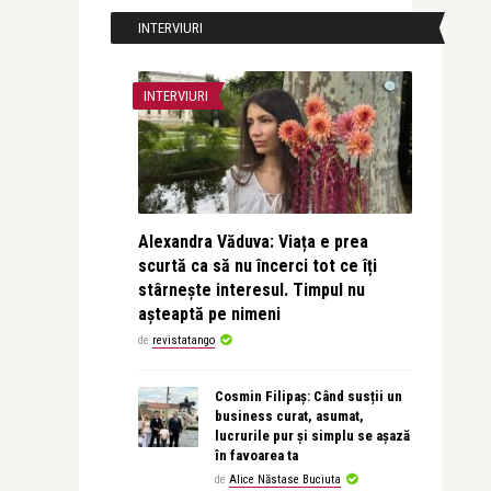
INTERVIURI
INTERVIURI
Alexandra Văduva: Viața e prea
scurtă ca să nu încerci tot ce îți
stârnește interesul. Timpul nu
așteaptă pe nimeni
de
revistatango
Cosmin Filipaș: Când susții un
business curat, asumat,
lucrurile pur și simplu se așază
în favoarea ta
de
Alice Năstase Buciuta