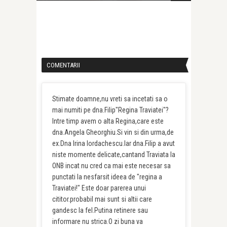
COMENTARII
Stimate doamne,nu vreti sa incetati sa o
mai numiti pe dna.Filip"Regina Traviatei"?
Intre timp avem o alta Regina,care este
dna.Angela Gheorghiu.Si vin si din urma,de
ex.Dna Irina Iordachescu.Iar dna.Filip a avut
niste momente delicate,cantand Traviata la
ONB incat nu cred ca mai este necesar sa
punctati la nesfarsit ideea de "regina a
Traviatei!" Este doar parerea unui
cititor.probabil mai sunt si altii care
gandesc la fel.Putina retinere sau
informare nu strica.O zi buna va