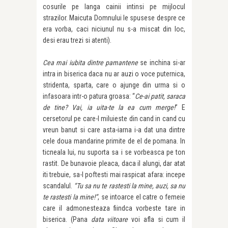
cosurile pe langa cainii intinsi pe mijlocul
strazilor. Maicuta Domnului le spusese despre ce
era vorba, caci niciunul nu s-a miscat din loc,
desi erau trezi si atenti).
Cea mai iubita dintre pamantene
se inchina si-ar
intra in biserica daca nu ar auzi o voce puternica,
stridenta, sparta, care o ajunge din urma si o
infasoara intr-o patura groasa: “
Ce-ai patit, saraca
de tine? Vai, ia uita-te la ea cum merge!
” E
cersetorul pe care-l miluieste din cand in cand cu
vreun banut si care asta-iarna i-a dat una dintre
cele doua mandarine primite de el de pomana. In
ticneala lui, nu suporta sa i se vorbeasca pe ton
rastit. De bunavoie pleaca, daca il alungi, dar atat
iti trebuie, sa-l poftesti mai raspicat afara: incepe
scandalul.
“Tu sa nu te rastesti la mine, auzi, sa nu
te rastesti la mine!”
, se intoarce el catre o femeie
care il admonesteaza fiindca vorbeste tare in
biserica. (Pana
data viitoare
voi afla si cum il