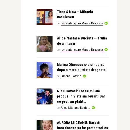
Then & Now – Mihaela
Radulescu
de
revistatango.ro Marea Dragoste
Alice Nastase Buciuta – Trufia
de a fi tanar
de
revistatango.ro Marea Dragoste
Malina Olinescu s-a sinucis,
dupa o mare si trista dragoste
de
Simona Catrina
Nicu Covaci: Tot ce mi-am
propus in viata am reusit! Dar
ce pret am platit…
de
Alice Năstase Buciuta
AURORA LIICEANU: Barbatii
inca doresc sa fie protectori cu