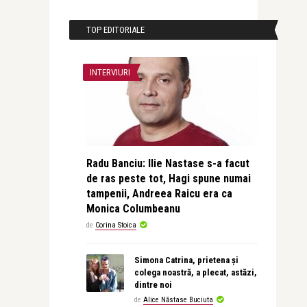
TOP EDITORIALE
INTERVIURI
Radu Banciu: Ilie Nastase s-a facut
de ras peste tot, Hagi spune numai
tampenii, Andreea Raicu era ca
Monica Columbeanu
de
Corina Stoica
Simona Catrina, prietena și
colega noastră, a plecat, astăzi,
dintre noi
de
Alice Năstase Buciuta