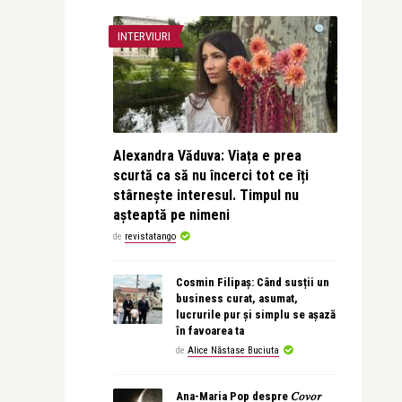
INTERVIURI
Alexandra Văduva: Viața e prea
scurtă ca să nu încerci tot ce îți
stârnește interesul. Timpul nu
așteaptă pe nimeni
de
revistatango
Cosmin Filipaș: Când susții un
business curat, asumat,
lucrurile pur și simplu se așază
în favoarea ta
de
Alice Năstase Buciuta
Ana-Maria Pop despre 𝐶𝑜𝑣𝑜𝑟