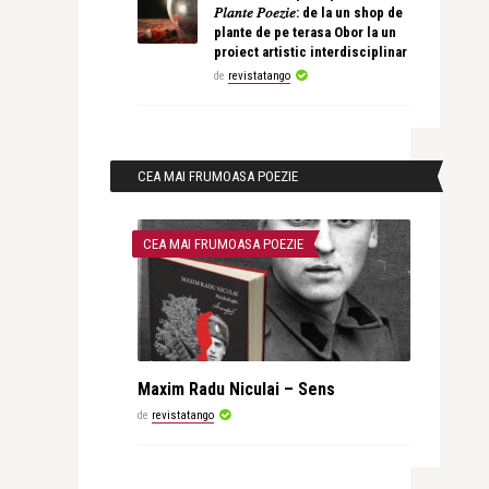
𝑃𝑙𝑎𝑛𝑡𝑒 𝑃𝑜𝑒𝑧𝑖𝑒: de la un shop de
plante de pe terasa Obor la un
proiect artistic interdisciplinar
de
revistatango
CEA MAI FRUMOASA POEZIE
CEA MAI FRUMOASA POEZIE
Maxim Radu Niculai – Sens
de
revistatango