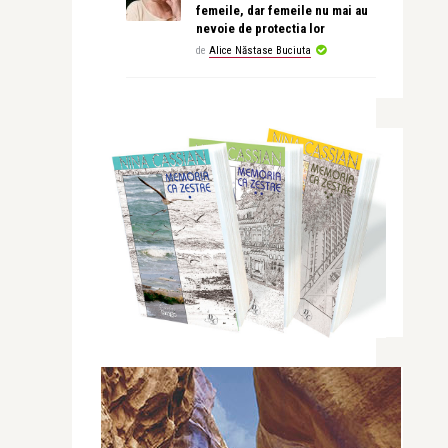
femeile, dar femeile nu mai au
nevoie de protectia lor
de
Alice Năstase Buciuta