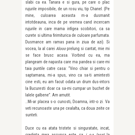
slabi ca ea. Tanara e si gura, pe care o plac
rujurile imposibile, de un rosu viu, tip Chanel. (Pe
mine, culoarea aceasta m-a dusmanit
intotdeauna, inca de pe vremea cand incercam
rujurile in care mama infigea scobitori, ca sa
curete si ultima firimiturica de culoare parfumata.
Dusmance am ramas pana in ziua de azi). Si
vocea, la al carei
Alooo
prelung si cantat, mie mi
se face brusc acasa. Vorbind cu ea, ma
plangeam de napasta care ma pandea si care-mi
taia puntile catre casa: “Vino chiar si pentru o
saptamana, mi-a spus, vino ca sa-ti amintesti
cine esti, eu am facut odata un drum dus-intors
la Bucuresti doar ca sa-mi cumpar un buchet de
lalele galbene”. Am amutit.
…Mi-ar placea s-o cunosti, Doamna, intr-o zi. Va
veti recunoaste una pe cealalta, ca doua zeite ce
sunteti.
Duce cu ea atata tristete si singuratate, incat,
credinta mea ascunsa este ca
i s-a lasat
la