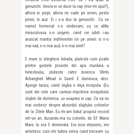
genunchi. Unora ni se duce la cap (mie-mi spui?),
altora in piept, altora ne cade pe umeri, peste
priviri, in auz. Ei i s-a dus la genunchi… Cu ce
namol fermecat s-o vindecam, cu ce alifie
miraculoasa s-o ungem, cand cei iubiti i-au
aruncat mantia indiferentei lor pe umeri si n-o
mai vad, n-o mai aud, n-o mai simt?
E mare si stinghera lebada, pluteste cum poate
printre gastele proaste din apa murdara a
helesteului, pluteste catre biserica Sfintii
Arhangheli Mihail si Gavril. E duminica, deci.
Ajunge tarziu, cand slujba e deja inceputa. (Eu
sunt din cele care
cartesc
impotriva inceputului
slujbei de duminica,
cu noaptea in cap.
Ca sa nu
mai vorbesc despre absurdul slujitului colivelor
de la Zilele Mari. Eu mi-am batut propriul record
intr-un an, ducandu-ma cu colivele, de Sf. Maria
Mare, la ora 5 dimineata. Era inca intuneric, imi
amintesc cum imi batea inima cand treceam cu