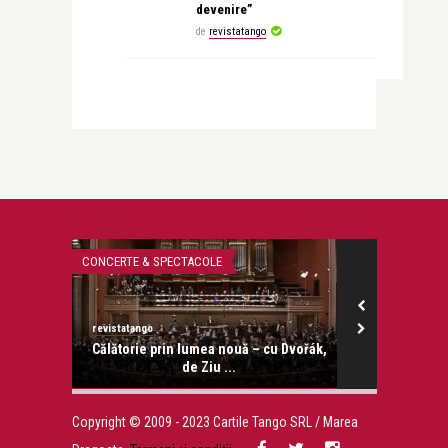
devenire”
de
revistatango
CONCERTE & SPECTACOLE
STIRI
revistatango
revistatango.ro
onose.
Călătorie prin lumea nouă – cu Dvořák,
Teo Tran
de Ziu ...
Copyright © 2009 - 2023 Cartile Tango SRL / Marea