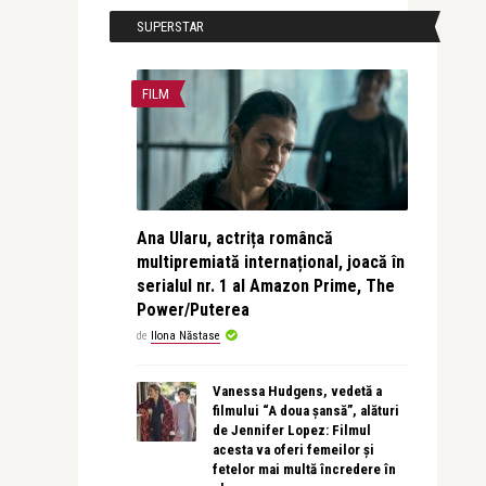
SUPERSTAR
FILM
Ana Ularu, actrița româncă
multipremiată internațional, joacă în
serialul nr. 1 al Amazon Prime, The
Power/Puterea
de
Ilona Năstase
Vanessa Hudgens, vedetă a
filmului “A doua șansă”, alături
de Jennifer Lopez: Filmul
acesta va oferi femeilor și
fetelor mai multă încredere în