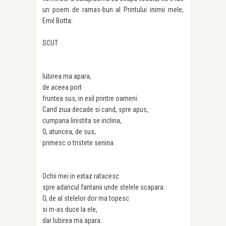
un poem de ramas-bun al Printului inimii mele,
Emil Botta:
SCUT
Iubirea ma apara,
de aceea port
fruntea sus, in exil printre oameni.
Cand ziua decade si cand, spre apus,
cumpana linistita se inclina,
O, atuncea, de sus,
primesc o tristete senina.
Ochii mei in extaz ratacesc
spre adancul fantanii unde stelele scapara.
O, de al stelelor dor ma topesc
si m-as duce la ele,
dar Iubirea ma apara.