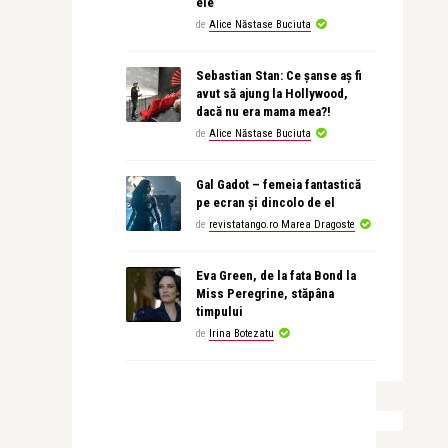
ele
de
Alice Năstase Buciuta
Sebastian Stan: Ce șanse aș fi
avut să ajung la Hollywood,
dacă nu era mama mea?!
de
Alice Năstase Buciuta
Gal Gadot – femeia fantastică
pe ecran și dincolo de el
de
revistatango.ro Marea Dragoste
Eva Green, de la fata Bond la
Miss Peregrine, stăpâna
timpului
de
Irina Botezatu