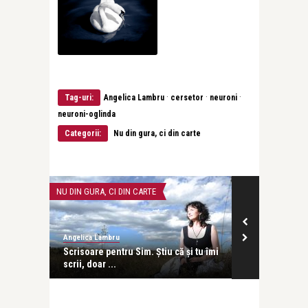
·
·
·
Tag-uri:
Angelica Lambru
cersetor
neuroni
neuroni-oglinda
Categorii:
Nu din gura, ci din carte
NU DIN GURA, CI DIN CARTE
NU DIN GURA, CI
Angelica Lambru
Angelica Lambr
 celor 33
Scrisoare pentru Sim. Ştiu că şi tu îmi
Daruri pentru
scrii, doar ...