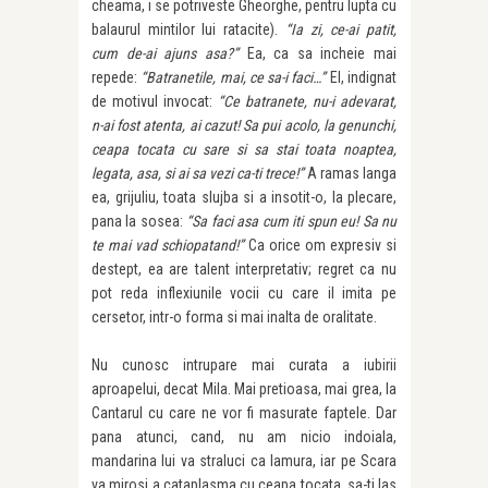
cheama, i se potriveste Gheorghe, pentru lupta cu
balaurul mintilor lui ratacite).
“Ia zi, ce-ai patit,
cum de-ai ajuns asa?”
Ea, ca sa incheie mai
repede:
“Batranetile, mai, ce sa-i faci…”
El, indignat
de motivul invocat:
“Ce batranete, nu-i adevarat,
n-ai fost atenta, ai cazut! Sa pui acolo, la genunchi,
ceapa tocata cu sare si sa stai toata noaptea,
legata, asa, si ai sa vezi ca-ti trece!”
A ramas langa
ea, grijuliu, toata slujba si a insotit-o, la plecare,
pana la sosea:
“Sa faci asa cum iti spun eu! Sa nu
te mai vad schiopatand!”
Ca orice om expresiv si
destept, ea are talent interpretativ; regret ca nu
pot reda inflexiunile vocii cu care il imita pe
cersetor, intr-o forma si mai inalta de oralitate.
Nu cunosc intrupare mai curata a iubirii
aproapelui, decat Mila. Mai pretioasa, mai grea, la
Cantarul cu care ne vor fi masurate faptele. Dar
pana atunci, cand, nu am nicio indoiala,
mandarina lui va straluci ca lamura, iar pe Scara
va mirosi a cataplasma cu ceapa tocata, sa-ti las