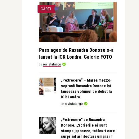
CĂRȚI
Pass:ages de Ruxandra Donose s-a
lansat la ICR Londra. Galerie FOTO
de
revistatango
„Pe:trecere” – Marea mezzo-
soprană Ruxandra Donose își
lansează volumul de debut la
ICR Londra
de
revistatango
„Pe:trecere” de Ruxandra
Donose. „Scrierile ei sunt
stampe japoneze, tablouri care
surprind arhitectura umană în