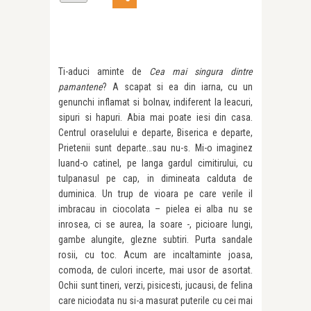
Ti-aduci aminte de
Cea mai singura dintre
pamantene
? A scapat si ea din iarna, cu un
genunchi inflamat si bolnav, indiferent la leacuri,
sipuri si hapuri. Abia mai poate iesi din casa.
Centrul oraselului e departe, Biserica e departe,
Prietenii sunt departe…sau nu-s. Mi-o imaginez
luand-o catinel, pe langa gardul cimitirului, cu
tulpanasul pe cap, in dimineata calduta de
duminica. Un trup de vioara pe care verile il
imbracau in ciocolata – pielea ei alba nu se
inrosea, ci se aurea, la soare -, picioare lungi,
gambe alungite, glezne subtiri. Purta sandale
rosii, cu toc. Acum are incaltaminte joasa,
comoda, de culori incerte, mai usor de asortat.
Ochii sunt tineri, verzi, pisicesti, jucausi, de felina
care niciodata nu si-a masurat puterile cu cei mai