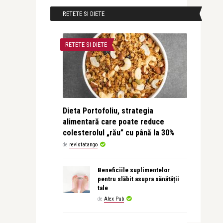
RETETE SI DIETE
RETETE SI DIETE
Dieta Portofoliu, strategia
alimentară care poate reduce
colesterolul „rău” cu până la 30%
de
revistatango
Beneficiile suplimentelor
pentru slăbit asupra sănătății
tale
de
Alex Pub