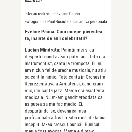
iubirii lui!
Interviu realizat de Eveline Pauna
Fotografii de Paul Buciuta si din arhiva personala
Eveline Pauna: Cum incepe povestea
ta, inainte de anii celebritatii?
Lucian Mindruta:
Parintii mei s-au
despartit cand aveam patru ani. Tata era
instrumentist, canta la trompeta. Eu nu
am niciun fel de ureche muzicala, nu stiu
sa cant la nimic. Tata canta in Orchestra
Reprezentativa a Armatei si, cand eram
mic, imi canta jazz. Mama era asistenta
medicala. Nu m-am gandit vreodata ca
as putea sa ma fac medic. Ei,
despartindu-se, devenirea mea
profesionala a fost treaba mea, de la bun
inceput. M-au crescut bunicii. Bunicul
meu a fost avocat. Mama e dintr-o