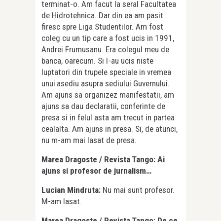
terminat-o. Am facut la seral Facultatea
de Hidrotehnica. Dar din ea am pasit
firesc spre Liga Studentilor. Am fost
coleg cu un tip care a fost ucis in 1991,
Andrei Frumusanu. Era colegul meu de
banca, oarecum. Si l-au ucis niste
luptatori din trupele speciale in vremea
unui
asediu asupra sediului Guvernului.
Am ajuns sa organizez manifestatii, am
ajuns sa dau declaratii, conferinte de
presa si in felul asta am trecut in partea
cealalta. Am ajuns in presa. Si, de atunci,
nu m-am mai lasat de presa.
Marea Dragoste / Revista Tango: Ai
ajuns si profesor de jurnalism…
Lucian Mindruta:
Nu mai sunt profesor.
M-am lasat.
Marea Dragoste / Revista Tango: De ce