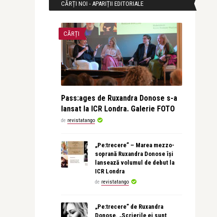
CĂRȚI NOI - APARIȚII EDITORIALE
CĂRȚI
Pass:ages de Ruxandra Donose s-a
lansat la ICR Londra. Galerie FOTO
de
revistatango
„Pe:trecere” – Marea mezzo-
soprană Ruxandra Donose își
lansează volumul de debut la
ICR Londra
de
revistatango
„Pe:trecere” de Ruxandra
Donose. „Scrierile ei sunt