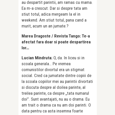
au despartit parintii, am ramas cu mama.
Ea m-a crescut. Dar si despre tata am
stiut totul, adica mergeam la el in
weekend. Am stiut totul, pana cand a
murit, acum un an jumate.?
Marea Dragoste / Revista Tango: Te-a
afectat fara doar si poate despartirea
lor…
Lucian Mindruta:
O, da. In liceu si in
scoala generala… Pe vremea
comunistilor divortul era un stigmat
social. Cred ca jumatate dintre copiii de
la scoala copiilor mei au parintii divortati
si discuta despre al doilea parinte, al
treilea parinte, ca despre „tata numarul
doi”. Sunt avantajati, nu au o drama. Eu
am trait o drama ca nu am doi parinti. O
data pentru ca asta insemna foarte