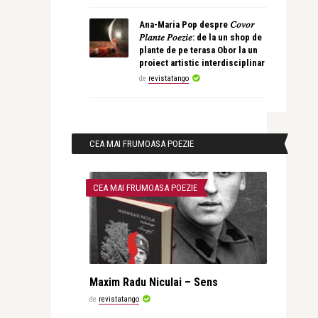
Ana-Maria Pop despre 𝐶𝑜𝑣𝑜𝑟
𝑃𝑙𝑎𝑛𝑡𝑒 𝑃𝑜𝑒𝑧𝑖𝑒: de la un shop de
plante de pe terasa Obor la un
proiect artistic interdisciplinar
de
revistatango
CEA MAI FRUMOASA POEZIE
CEA MAI FRUMOASA POEZIE
Maxim Radu Niculai – Sens
de
revistatango