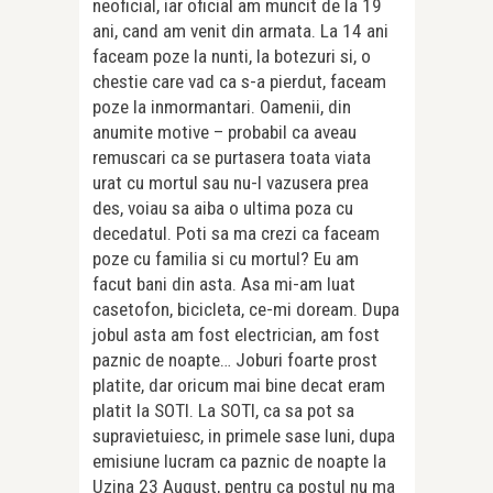
neoficial, iar oficial am muncit de la 19
ani, cand am venit din armata. La 14 ani
faceam poze la nunti, la botezuri si, o
chestie care vad ca s-a pierdut, faceam
poze la inmormantari. Oamenii, din
anumite motive – probabil ca aveau
remuscari ca se purtasera toata viata
urat cu mortul sau nu-l vazusera prea
des, voiau sa aiba o ultima poza cu
decedatul. Poti sa ma crezi ca faceam
poze cu familia si cu mortul? Eu am
facut bani din asta. Asa mi-am luat
casetofon, bicicleta, ce-mi doream. Dupa
jobul asta am fost electrician, am fost
paznic de noapte… Joburi foarte prost
platite, dar oricum mai bine decat eram
platit la SOTI. La SOTI, ca sa pot sa
supravietuiesc, in primele sase luni, dupa
emisiune lucram ca paznic de noapte la
Uzina 23 August, pentru ca postul nu ma