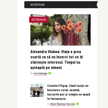
INTERVIURI
INTERVIURI
Alexandra Văduva: Viața e prea
scurtă ca să nu încerci tot ce îți
stârnește interesul. Timpul nu
așteaptă pe nimeni
de
revistatango
Cosmin Filipaș: Când susții un
business curat, asumat,
lucrurile pur și simplu se așază
în favoarea ta
de
Alice Năstase Buciuta