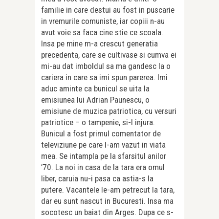
familie in care destui au fost in puscarie
in vremurile comuniste, iar copiii n-au
avut voie sa faca cine stie ce scoala.
Insa pe mine m-a crescut generatia
precedenta, care se cultivase si cumva ei
mi-au dat imboldul sa ma gandesc la o
cariera in care sa imi spun parerea. Imi
aduc aminte ca bunicul se uita la
emisiunea lui Adrian Paunescu, o
emisiune de muzica patriotica, cu versuri
patriotice – o tampenie, si-l injura.
Bunicul a fost primul comentator de
televiziune pe care l-am vazut in viata
mea. Se intampla pe la sfarsitul anilor
’70. La noi in casa de la tara era omul
liber, caruia nu-i pasa ca astia-s la
putere. Vacantele le-am petrecut la tara,
dar eu sunt nascut in Bucuresti. Insa ma
socotesc un baiat din Arges. Dupa ce s-