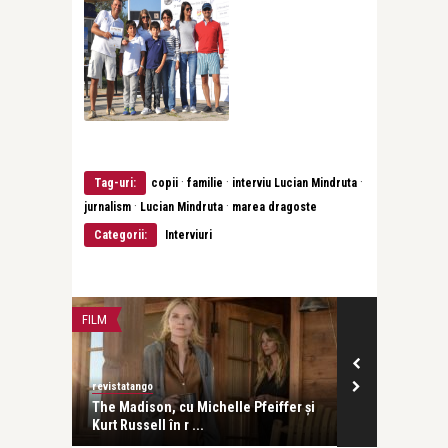
·
·
·
Tag-uri:
copii
familie
interviu Lucian Mindruta
·
·
jurnalism
Lucian Mindruta
marea dragoste
Categorii:
Interviuri
LIFE
revistatango
cu Michelle Pfeiffer și
Ela Crăciun, între bijuterii, diamante,
 r ...
emoții și pr ...