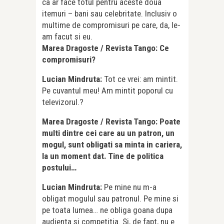
ca ar face totul pentru aceste doua
itemuri – bani sau celebritate. Inclusiv o
multime de compromisuri pe care, da, le-
am facut si eu.
Marea Dragoste / Revista Tango:
Ce
compromisuri?
Lucian Mindruta:
Tot ce vrei: am mintit.
Pe cuvantul meu! Am mintit poporul cu
televizorul.?
Marea Dragoste / Revista Tango: Poate
multi dintre cei care au un patron, un
mogul, sunt obligati sa minta in cariera,
la un moment dat. Tine de politica
postului…
Lucian Mindruta:
Pe mine nu m-a
obligat mogulul sau patronul. Pe mine si
pe toata lumea… ne obliga goana dupa
audienta si competitia. Si, de fapt, nu e