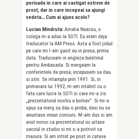
perioada in care ai castigat extrem de
prost, dar in care incepeai sa ajungi
vedeta… Cum ai ajuns acolo?
Lucian Mindruta:
Amalia Neacsu, o
colega m-a adus la SOTI. Eu eram deja
traducator la AM Press. Asta a fost jobul
pe care mi l-am gasit eu in presa, prima
data. Traduceam in engleza buletinul
pentru Ambasada. Si mergeam la
conferintele de presa, incepusem sa dau
si stiri. Se intampla prin 1991. Si, in
primavara lui 1992, m-am intalnit cu o
fata care lucra la SOTI si care mi-a zis
„prezentatorul nostru e bolnav”. Si mi-a
spus sa merg sa dau o proba, desi nu se
anuntase vreun concurs. M-am dus si am
avut noroc ca prezentatorul isi uitase
sacoul in studio si mi s-a potrivit ca
masura. Si am intrat pe post in cateva