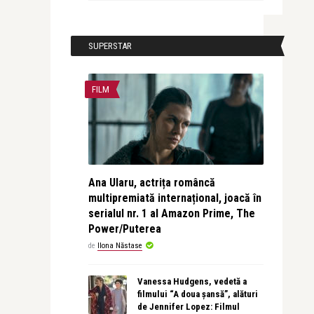
SUPERSTAR
FILM
Ana Ularu, actrița româncă
multipremiată internațional, joacă în
serialul nr. 1 al Amazon Prime, The
Power/Puterea
de
Ilona Năstase
Vanessa Hudgens, vedetă a
filmului “A doua șansă”, alături
de Jennifer Lopez: Filmul