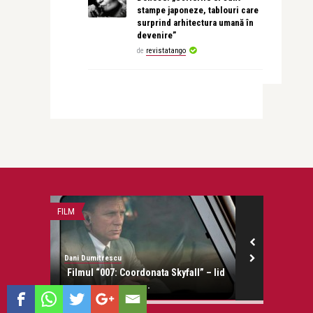
stampe japoneze, tablouri care
surprind arhitectura umană în
devenire”
de
revistatango
PĂRINȚI ȘI COPII
revistatango.ro Marea Dragoste
Coordonata Skyfall” – lid
Metrou pentru copii, cu Mos Craciun,
...
clovni si colindato ...