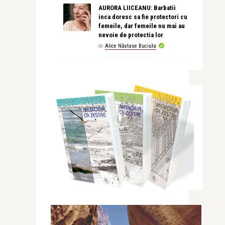
AURORA LIICEANU: Barbatii
inca doresc sa fie protectori cu
femeile, dar femeile nu mai au
nevoie de protectia lor
de
Alice Năstase Buciuta