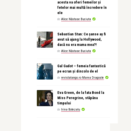
acesta va oferi femeilor și
fetelor mai multă încredere în
ele
de
Alice Năstase Buciuta
Sebastian Stan: Ce șanse aș fi
avut să ajung la Hollywood,
dacă nu era mama mea?!
de
Alice Năstase Buciuta
Gal Gadot – femeia fantastică
pe ecran și dincolo de el
de
revistatango.ro Marea Dragoste
Eva Green, de la fata Bond la
Miss Peregrine, stăpâna
timpului
de
Irina Botezatu