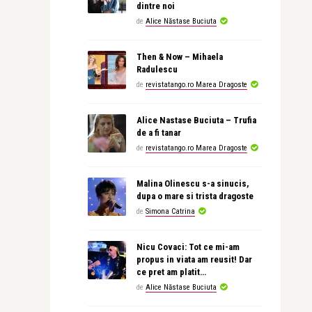
dintre noi
de
Alice Năstase Buciuta
Then & Now – Mihaela
Radulescu
de
revistatango.ro Marea Dragoste
Alice Nastase Buciuta – Trufia
de a fi tanar
de
revistatango.ro Marea Dragoste
Malina Olinescu s-a sinucis,
dupa o mare si trista dragoste
de
Simona Catrina
Nicu Covaci: Tot ce mi-am
propus in viata am reusit! Dar
ce pret am platit…
de
Alice Năstase Buciuta