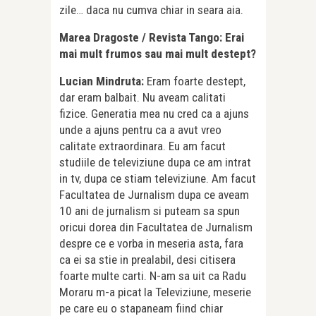
zile… daca nu cumva chiar in seara aia.
Marea Dragoste / Revista Tango: Erai
mai mult frumos sau mai mult destept?
Lucian Mindruta:
Eram foarte destept,
dar eram balbait. Nu aveam calitati
fizice. Generatia mea nu cred ca a ajuns
unde a ajuns pentru ca a avut vreo
calitate extraordinara. Eu am facut
studiile de televiziune dupa ce am intrat
in tv, dupa ce stiam televiziune. Am facut
Facultatea de Jurnalism dupa ce aveam
10 ani de jurnalism si puteam sa spun
oricui dorea din Facultatea de Jurnalism
despre ce e vorba in meseria asta, fara
ca ei sa stie in prealabil, desi citisera
foarte multe carti. N-am sa uit ca Radu
Moraru m-a picat
la Televiziune, meserie
pe care eu o stapaneam fiind chiar