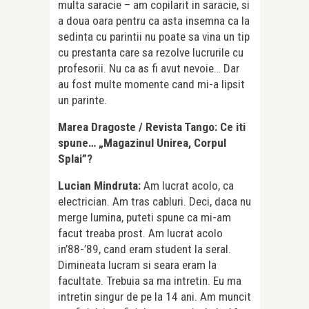
multa saracie – am copilarit in saracie, si
a doua oara pentru ca asta insemna ca la
sedinta cu parintii nu poate sa vina un tip
cu prestanta care sa rezolve lucrurile cu
profesorii. Nu ca as fi avut nevoie… Dar
au fost multe momente cand mi-a lipsit
un parinte.
Marea Dragoste / Revista Tango: Ce iti
spune… „Magazinul Unirea, Corpul
Splai”?
Lucian Mindruta:
Am lucrat acolo, ca
electrician. Am tras cabluri. Deci, daca nu
merge lumina, puteti spune ca mi-am
facut treaba prost. Am lucrat acolo
in’88-’89, cand eram student la seral.
Dimineata lucram si seara eram la
facultate. Trebuia sa ma intretin. Eu ma
intretin singur de pe la 14 ani. Am muncit