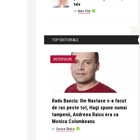
tale
de
Alex Pub
TOP EDITORIALE
INTERVIURI
Radu Banciu: Ilie Nastase s-a facut
de ras peste tot, Hagi spune numai
tampenii, Andreea Raicu era ca
Monica Columbeanu
de
Corina Stoica