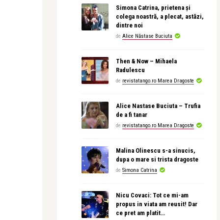
Simona Catrina, prietena și
colega noastră, a plecat, astăzi,
dintre noi
de
Alice Năstase Buciuta
Then & Now – Mihaela
Radulescu
de
revistatango.ro Marea Dragoste
Alice Nastase Buciuta – Trufia
de a fi tanar
de
revistatango.ro Marea Dragoste
Malina Olinescu s-a sinucis,
dupa o mare si trista dragoste
de
Simona Catrina
Nicu Covaci: Tot ce mi-am
propus in viata am reusit! Dar
ce pret am platit…