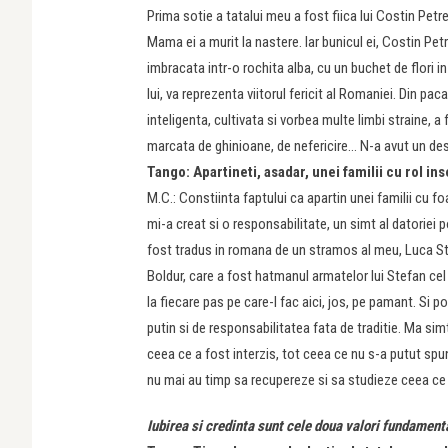
Prima sotie a tatalui meu a fost fiica lui Costin Petr
Mama ei a murit la nastere. Iar bunicul ei, Costin Pet
imbracata intr-o rochita alba, cu un buchet de flori i
lui, va reprezenta viitorul fericit al Romaniei. Din pa
inteligenta, cultivata si vorbea multe limbi straine, a
marcata de ghinioane, de nefericire… N-a avut un de
Tango: Apartineti, asadar, unei familii cu rol i
M.C.: Constiinta faptului ca apartin unei familii cu fo
mi-a creat si o responsabilitate, un simt al datoriei 
fost tradus in romana de un stramos al meu, Luca Str
Boldur, care a fost hatmanul armatelor lui Stefan cel
la fiecare pas pe care-l fac aici, jos, pe pamant. Si
putin si de responsabilitatea fata de traditie. Ma sim
ceea ce a fost interzis, tot ceea ce nu s-a putut spu
nu mai au timp sa recupereze si sa studieze ceea ce n
Iubirea si credinta sunt cele doua valori fundament