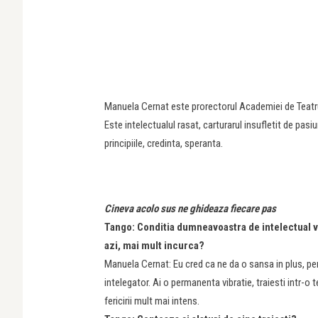
Manuela Cernat este prorectorul Academiei de Teatru s
Este intelectualul rasat, carturarul insufletit de pas
principiile, credinta, speranta.
Cineva acolo sus ne ghideaza fiecare pas
Tango: Conditia dumneavoastra de in­telectual v-a
azi, mai mult incurca?
Manuela Cernat: Eu cred ca ne da o sansa in plus, pe
intelegator. Ai o permanenta vibratie, traiesti intr-o te
fericirii mult mai intens.