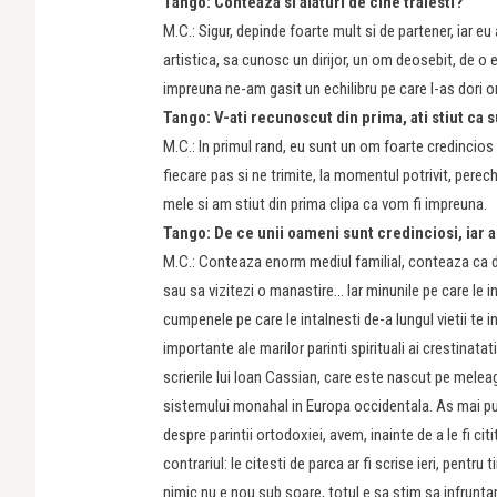
Tango: Conteaza si alaturi de cine traiesti?
M.C.: Sigur, depinde foarte mult si de partener, iar 
artistica, sa cunosc un dirijor, un om deosebit, de o ex
impreuna ne-am gasit un echilibru pe care l-as dori or
Tango: V-ati recunoscut din prima, ati stiut ca 
M.C.: In primul rand, eu sunt un om foarte credincios
fiecare pas si ne trimite, la momentul potrivit, perec
mele si am stiut din prima clipa ca vom fi impreuna.
Tango: De ce unii oameni sunt credinciosi, iar a
M.C.: Conteaza enorm mediul familial, conteaza ca din
sau sa vizitezi o manastire… Iar minunile pe care le int
cumpenele pe care le intalnesti de-a lungul vietii te 
importante ale marilor parinti spirituali ai crestinata
scrierile lui Ioan Cassian, care este nascut pe melea
sistemului monahal in Europa occidentala. As mai put
despre parintii ortodoxiei, avem, inainte de a le fi ci
contrariul: le citesti de parca ar fi scrise ieri, pent
nimic nu e nou sub soare, totul e sa stim sa infrunta