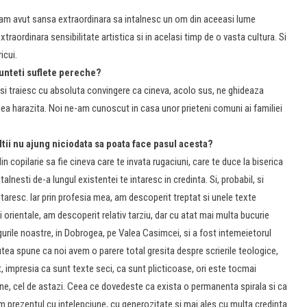
eu am avut sansa extraordinara sa intalnesc un om din aceeasi lume
traordinara sensibi­litate artistica si in acelasi timp de o vasta cultura. Si
icui.
sunteti suflete pereche?
 si traiesc cu absoluta convingere ca cineva, acolo sus, ne ghideaza
hea harazita. Noi ne-am cunoscut in casa unor prie­teni comuni ai familiei
ltii nu ajung niciodata sa poata face pasul acesta?
 copilarie sa fie cineva care te invata rugaciuni, care te duce la biserica
alnesti de-a lungul existentei te intaresc in credinta. Si, probabil, si
intaresc. Iar prin profesia mea, am descoperit treptat si unele texte
tii orientale, am descoperit relativ tarziu, dar cu atat mai multa bucurie
gurile noastre, in Dobrogea, pe Valea Casimcei, si a fost intemeietorul
ea spune ca noi avem o parere total gresita despre scrierile teologice,
tit, impresia ca sunt texte seci, ca sunt plicticoase, ori este tocmai
ru tine, cel de astazi. Ceea ce dovedeste ca exista o permanenta spirala si ca
m prezentul cu intelepciune, cu generozitate si mai ales cu multa credinta