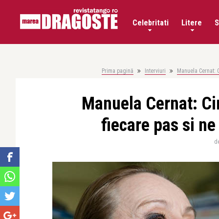
Celebritati
Litere
S
Prima pagină
Interviuri
Manuela Cernat: C
Manuela Cernat: Cin
fiecare pas si ne
d