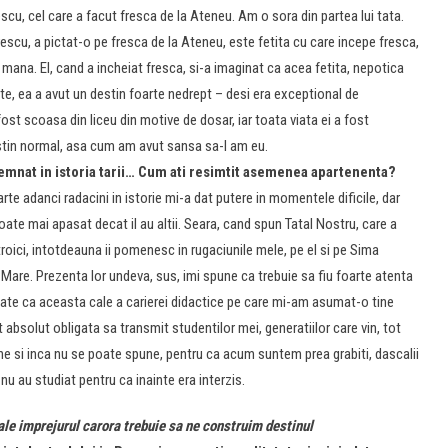
escu, cel care a facut fresca de la Ateneu. Am o sora din partea lui tata.
rescu, a pictat-o pe fresca de la Ateneu, este fetita cu care incepe fresca,
n mana. El, cand a incheiat fresca, si-a imaginat ca acea fetita, nepotica
cate, ea a avut un destin foarte nedrept – desi era exceptional de
 fost scoasa din liceu din motive de dosar, iar toata viata ei a fost
stin normal, asa cum am avut sansa sa-l am eu.
nsemnat in istoria tarii… Cum ati resimtit asemenea apartenenta?
arte adanci radacini in istorie mi-a dat putere in momentele dificile, dar
poate mai apasat decat il au altii. Seara, cand spun Tatal Nostru, care a
oici, intotdeauna ii pomenesc in rugaciunile mele, pe el si pe Sima
 Mare. Prezenta lor undeva, sus, imi spune ca trebuie sa fiu foarte atenta
 poate ca aceasta cale a carierei didactice pe care mi-am asumat-o tine
t absolut obligata sa transmit studentilor mei, generatiilor care vin, tot
ne si inca nu se poate spune, pentru ca acum suntem prea grabiti, dascalii
u au studiat pentru ca inainte era interzis.
ale imprejurul carora trebuie sa ne construim destinul