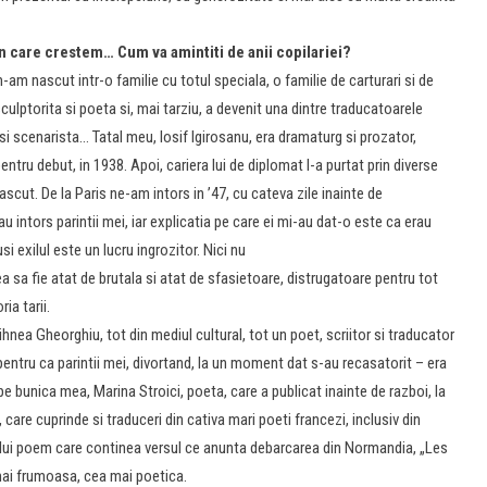
in care crestem… Cum va amintiti de anii copilariei?
m-am nascut intr-o familie cu totul speciala, o familie de carturari si de
culptorita si poeta si, mai tarziu, a devenit una dintre traducatoarele
si scenarista… Tatal meu, Iosif Igirosanu, era dramaturg si prozator,
ntru debut, in 1938. Apoi, cariera lui de diplomat l-a purtat prin diverse
scut. De la Paris ne-am intors in ’47, cu cateva zile inainte de
 intors pa­rin­tii mei, iar explicatia pe care ei mi-au dat-o este ca erau
usi exilul este un lucru ingrozitor. Nici nu
a sa fie atat de brutala si atat de sfasietoare, distrugatoare pentru tot
ia tarii.
nea Gheorghiu, tot din mediul cultural, tot un poet, scriitor si traducator
pentru ca parintii mei, divortand, la un moment dat s-au recasatorit – era
t pe bunica mea, Marina Stroici, poeta, care a publicat inainte de razboi, la
 care cuprinde si traduceri din cativa mari poeti francezi, inclusiv din
lui poem care continea versul ce anunta debarcarea din Normandia, „Les
mai frumoasa, cea mai poetica.