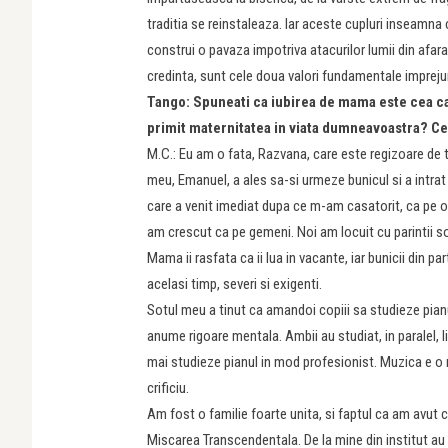
traditia se reinstaleaza. Iar aceste cupluri inseamna c
construi o pavaza impotriva atacurilor lumii din afara.
credinta, sunt cele doua valori fundamentale imprejuru
Tango: Spuneati ca iubirea de mama este cea care
primit maternitatea in viata dumneavoastra? Ce
M.C.: Eu am o fata, Razvana, care este regizoare de te
meu, Emanuel, a ales sa-si urmeze bunicul si a intrat 
care a venit imediat dupa ce m-am casatorit, ca pe o b
am crescut ca pe gemeni. Noi am locuit cu parintii sot
Mama ii rasfata ca ii lua in vacante, iar bunicii din pa
acelasi timp, severi si exigenti.
Sotul meu a tinut ca amandoi copiii sa studieze pianul,
anume rigoare mentala. Ambii au studiat, in paralel, l
mai studieze pianul in mod profesionist. Muzica e o me
crificiu.
Am fost o familie foarte unita, si faptul ca am avut co
Miscarea Transcendentala. De la mine din institut au caz