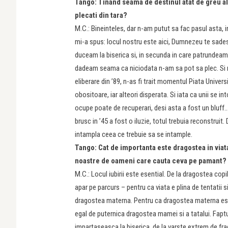
Tango: Tinand seama de destinul atat de greu al i
plecati din tara?
M.C.: Bineinteles, dar n-am putut sa fac pasul asta, 
mi-a spus: locul nostru este aici, Dumnezeu te sades
duceam la biserica si, in secunda in care patrundeam i
dadeam seama ca niciodata n-am sa pot sa plec. Si nu
eliberare din ’89, n-as fi trait momentul Piata Universi
obositoare, iar alteori disperata. Si iata ca unii se i
ocupe poate de recuperari, desi asta a fost un bluff… I
brusc in ’45 a fost o iluzie, totul trebuia reconstruit
intampla ceea ce trebuie sa se intample.
Tango: Cat de importanta este dragostea in viata
noastre de oameni care cauta ceva pe pamant?
M.C.: Locul iubirii este esential. De la dragostea copilul
apar pe parcurs – pentru ca viata e plina de tentatii s
dragostea materna. Pentru ca dragostea materna este
egal de puternica dragostea mamei si a tatalui. Faptul
impartaseasca la bise­rica, de la varste extrem de fr