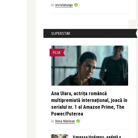
de
revistatango
SUPERSTAR
FILM
Ana Ularu, actrița româncă
multipremiată internațional, joacă în
serialul nr. 1 al Amazon Prime, The
Power/Puterea
de
Ilona Năstase
Vanessa Hudgens, vedetă a