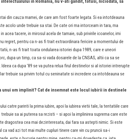
ntelectualului in Romania, nu v-ati gandit, totusi, niciodata, sa
intai din cauza mamei, de care am fost foarte legata. Si ea intotdeauna
te acolo unde trebuie sa stai. De cate ori ma intorceam in tara, ma
n acea tacere, in mirosul acela de tamaie, sub privirile icoanelor, imi
 regret, pentru ca n-as fi trait extraordinara fericire a momentului de
tatii, n-as fi trait toata ondularea istoriei dupa 1989, care e uneori
ntorc, dupa un timp, ca sa-si vada dosarele de la CNSAS, altii ca sa se
deea ca dupa ’89 se va putea relua firul destinelor si al istoriei intrerupte
. Dar trebuie sa privim totul cu seninatate si incredere ca intotdeauna se
 unui om implinit? Cat de insemnat este locul iubirii in destinele
ui catre parinti la prima iubire, apoi la iubirea vietii tale, la tentatiile care
i trebuie sa ai puterea sa rezisti – si apoi la implinirea suprema care este
 dragostea cea mai dezinteresata, dai fara sa astepti nimic. Si este
 ca vad azi tot mai multe cupluri tinere care vin cu pruncii sa-i
agede, este o bucurie pentru mine, pentru ca-mi dovedeste ca, iata,