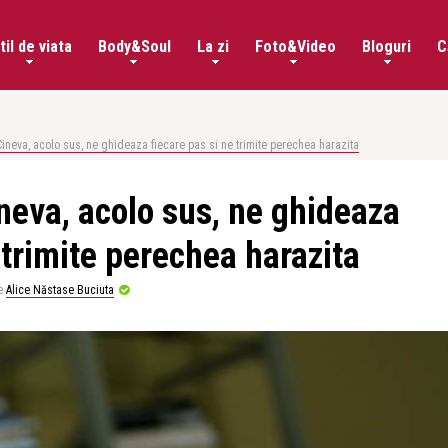
til de viata
Body&Soul
La zi
Foto&Video
Bloguri
C
ineva, acolo sus, ne ghideaza fiecare pas si ne trimite perechea harazita
eva, acolo sus, ne ghideaza
 trimite perechea harazita
e
Alice Năstase Buciuta