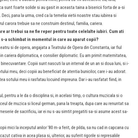
a sunt foarte solide si au gasit in aceasta taina a bisericii forta de a-si
 Deci, pana la urma, cred ca la temelia vietii noastre stau iubirea si
l carora trebuie sa ne construim destinul, familia, cariera.
 ar trebui sa ne fie reper pentru toate celelalte iubiri. Cum ati
 s-a schimbat in momentul in care au aparut copii?
atru si de opera, angajata a Teatrului de Opera din Constanta, iar fiul
in cariera diplomatica, e consilier diplomatic. Eu am primit maternitatea,
inecuvantare. Copiii sunt nascuti la un interval de un an si doua luni, si i-
ului meu, deci copiii au beneficiat de atentia bunicilor, care i-au adorat.
rtea sotului meu ii rasfatau locuind impreuna. Dar i-au rasfatat fiind, in
 pentru a le da o disciplina si, in acelasi timp, o cultura muzicala si o
iceul de muzica si liceul german, pana la treapta, dupa care au renuntat sa
serie de sacrificiu, iar ei nu s-au simtit pre­gatiti sa-si asume acest sa­
pii mici la inceputul anilor ’80 m-a ferit, de pilda, sa nu cad in capcana cu
ut cativa in acea plasa si, ulterior, au sufe­rit rigorile si represaliile