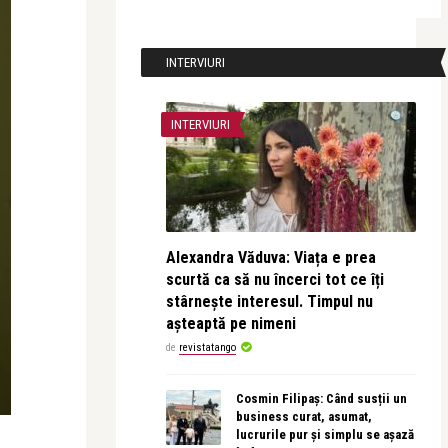
INTERVIURI
INTERVIURI
Alexandra Văduva: Viața e prea
scurtă ca să nu încerci tot ce îți
stârnește interesul. Timpul nu
așteaptă pe nimeni
de
revistatango
Cosmin Filipaș: Când susții un
business curat, asumat,
lucrurile pur și simplu se așază