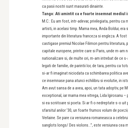
ca pasii nostri sunt masurati dinainte.
Tango: Ati amintit ca e foarte insemnat mediul 
M.C.: Eu am fost, intr-adevar, privilegiata, pentru ca 
artisti, in acelasi timp. Mama mea, Anda Boldur, era s
importante din literatura franceza si engleza. A fost 
castigase premiul Nicolae Filimon pentru literatura, pe
capitale europene, printre care si Paris, unde m-am na
nationalizare si, de multe ori, m-am intrebat de ce s-au
legati de familie, de parintii lor, de tara, pentru ca tot
si-ar fi imaginat niciodata ca schimbarea politica ave
ce insemnase pana atunci echilibru si evolutie, in istor
Am avut sansa de a avea, apoi, un tata adoptiv, pe Mih
exceptional, iar mama mea vi­trega, Lida Igirosanu – 
si ea scriitoare si poeta. Si ar fi o nedreptate s-o ui
sfarsitul anilor ’30, un foarte frumos volum de poezii,
Verlaine. Se pare ca versiunea romaneasca a celebru
sanglots longs/ Des violons…”, este versiunea cea 