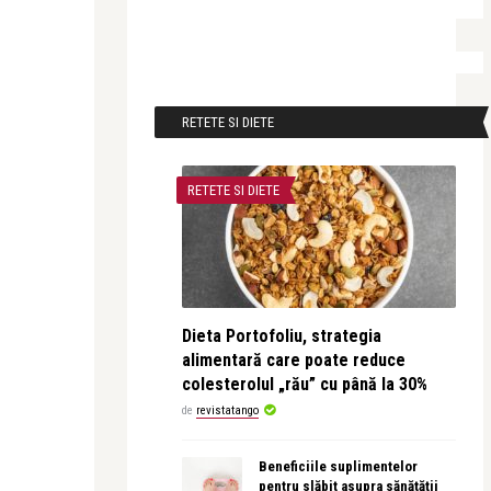
RETETE SI DIETE
RETETE SI DIETE
Dieta Portofoliu, strategia
alimentară care poate reduce
colesterolul „rău” cu până la 30%
de
revistatango
Beneficiile suplimentelor
pentru slăbit asupra sănătății