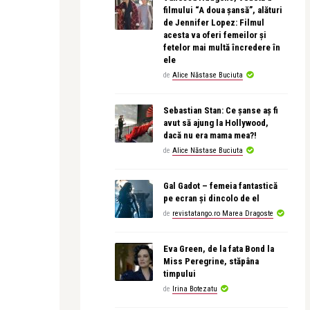
filmului “A doua șansă”, alături
de Jennifer Lopez: Filmul
acesta va oferi femeilor și
fetelor mai multă încredere în
ele
de
Alice Năstase Buciuta
Sebastian Stan: Ce șanse aș fi
avut să ajung la Hollywood,
dacă nu era mama mea?!
de
Alice Năstase Buciuta
Gal Gadot – femeia fantastică
pe ecran și dincolo de el
de
revistatango.ro Marea Dragoste
Eva Green, de la fata Bond la
Miss Peregrine, stăpâna
timpului
de
Irina Botezatu