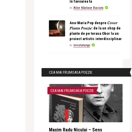
în favoarea ta
de
Alice Năstase Buciuta
Ana-Maria Pop despre 𝐶𝑜𝑣𝑜𝑟
𝑃𝑙𝑎𝑛𝑡𝑒 𝑃𝑜𝑒𝑧𝑖𝑒: de la un shop de
plante de pe terasa Obor la un
proiect artistic interdisciplinar
de
revistatango
CEA MAI FRUMOASA POEZIE
CEA MAI FRUMOASA POEZIE
Maxim Radu Niculai – Sens