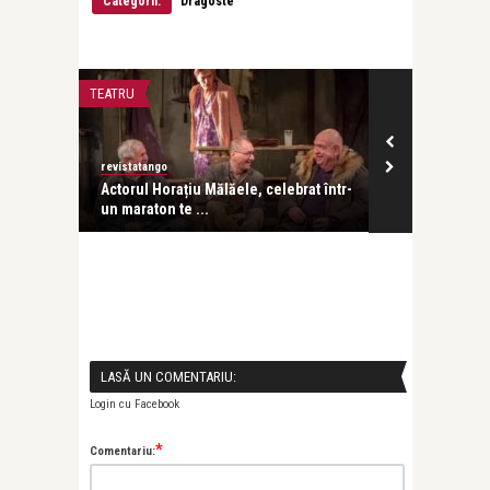
Categorii:
Dragoste
TEATRU
TEATRU
revistatango
Alice Năstase B
 al
Actorul Horațiu Mălăele, celebrat într-
Teatrul româ
un maraton te ...
„Emigranții” –
LASĂ UN COMENTARIU:
Login cu Facebook
*
Comentariu: