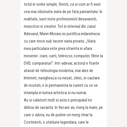
totul in vorbe simple, firesti, ca si cum ar fi avut
cea mai obisnuita viata de pe fata pamantului. In
realitate, sunt niste profesionisti desavarsiti,
muncitori si creativi. Tot in interviul din ziarul
Adevarul, Marin Moraru isi justifica indaratnicia
cu care trece sub tacere viata privata: „Viata
mea particulara este prea stramta in afara
meseriei: ziare, carti, televizor, computer, filme la
DVD, cumparaturi“. Intr-adevar, actorul e foarte
atasat de tehnologia moderna, mai ales de
Internet, navigheaza cu nesat, zilnic, in cautare
de noutati, e in permanenta la curent cu ce se
intampla in lumea artistica si nu numai.
Au si calatorit mult si asta e principalul lor
deliciu de vacanta. In fiecare an, merg la mare, pe
care o adora, nu de putine ori merg chiar la
Costinesti, o statiune legendara, care le