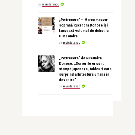
de
revistatango
„Pe:trecere” – Marea mezzo-
soprană Ruxandra Donose își
lansează volumul de debut la
ICR Londra
de
revistatango
„Pe:trecere” de Ruxandra
Donose. „Scrierile ei sunt
stampe japoneze, tablouri care
surprind arhitectura umană în
devenire”
de
revistatango