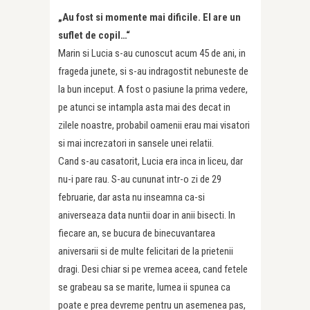
„Au fost si momente mai dificile. El are un
suflet de copil…“
Marin si Lucia s-au cunoscut acum 45 de ani, in
frageda junete, si s-au indragostit nebuneste de
la bun inceput. A fost o pasiune la prima vedere,
pe atunci se intampla asta mai des decat in
zilele noastre, probabil oamenii erau mai visatori
si mai increzatori in sansele unei relatii.
Cand s-au casatorit, Lucia era inca in liceu, dar
nu-i pare rau. S-au cununat intr-o zi de 29
februarie, dar asta nu inseamna ca-si
aniverseaza data nuntii doar in anii bisecti. In
fiecare an, se bucura de binecuvantarea
aniversarii si de multe felicitari de la prietenii
dragi. Desi chiar si pe vremea aceea, cand fetele
se grabeau sa se marite, lumea ii spunea ca
poate e prea devreme pentru un asemenea pas,