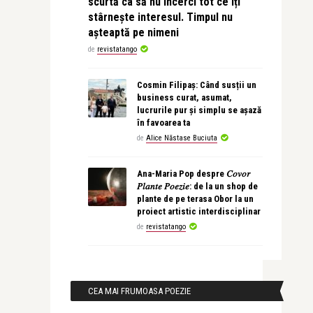
scurtă ca să nu încerci tot ce îți
stârnește interesul. Timpul nu
așteaptă pe nimeni
de
revistatango
Cosmin Filipaș: Când susții un
business curat, asumat,
lucrurile pur și simplu se așază
în favoarea ta
de
Alice Năstase Buciuta
Ana-Maria Pop despre 𝐶𝑜𝑣𝑜𝑟
𝑃𝑙𝑎𝑛𝑡𝑒 𝑃𝑜𝑒𝑧𝑖𝑒: de la un shop de
plante de pe terasa Obor la un
proiect artistic interdisciplinar
de
revistatango
CEA MAI FRUMOASA POEZIE