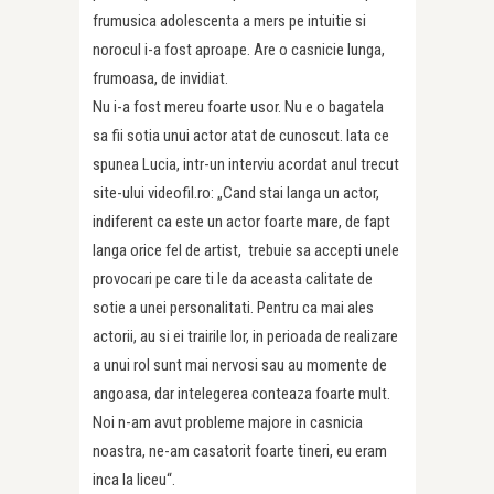
frumusica adolescenta a mers pe intuitie si
norocul i-a fost aproape. Are o casnicie lunga,
frumoasa, de invidiat.
Nu i-a fost mereu foarte usor. Nu e o bagatela
sa fii sotia unui actor atat de cunoscut. Iata ce
spunea Lucia, intr-un interviu acordat anul trecut
site-ului videofil.ro: „Cand stai langa un actor,
indiferent ca este un actor foarte mare, de fapt
langa orice fel de artist, trebuie sa accepti unele
provocari pe care ti le da aceasta calitate de
sotie a unei personalitati. Pentru ca mai ales
actorii, au si ei trairile lor, in perioada de realizare
a unui rol sunt mai nervosi sau au momente de
angoasa, dar intelegerea conteaza foarte mult.
Noi n-am avut probleme majore in casnicia
noastra, ne-am casatorit foarte tineri, eu eram
inca la liceu“.