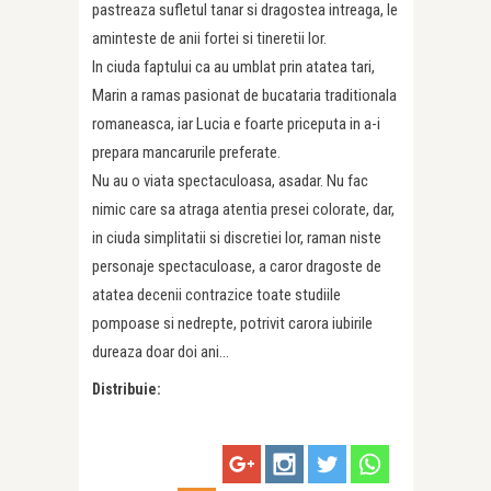
pastreaza sufletul tanar si dragostea intreaga, le
aminteste de anii fortei si tineretii lor.
In ciuda faptului ca au umblat prin atatea tari,
Marin a ramas pasionat de bucataria traditionala
romaneasca, iar Lucia e foarte priceputa in a-i
prepara mancarurile preferate.
Nu au o viata spectaculoasa, asadar. Nu fac
nimic care sa atraga atentia presei colorate, dar,
in ciuda simplitatii si discretiei lor, raman niste
personaje spectaculoase, a caror dragoste de
atatea decenii contrazice toate studiile
pompoase si nedrepte, potrivit carora iubirile
dureaza doar doi ani…
Distribuie: