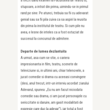
a trezit dand examen la Facultatea de Teatru si,
stupoare, a intrat din prima, uimindu-se in primul
rand pe sine. Pe atunci, trebuia sa fii cu adevarat
genial sau sa fii pila cuiva ca sa aspiri la reusita
din prima la institutul de teatru. Si cum pile nu
avea, e lesne de inteles ca a fost extaziat de
succesul la concursul de admitere.
Departe de lumea dezlantuita
A urmat, asa cum se stie, o cariera
impresionanta in film, teatru, scenete de
televiziune si, in ultimii ani, chiar telenovele, a
jucat comedie si drama cu aceeasi convingere
(desi, anul trecut, intr-un interviu acordat ziarului
Adevarul, spunea: „Eu nu am facut niciodata
comedie sau drama, ci am jucat personajele cu
seriozitate si daruire, am gasit modalitati de
expresie care duc la adevar“), iar totul a fost