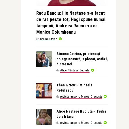
Radu Banciu: Ilie Nastase s-a facut
de ras peste tot, Hagi spune numai
tampenii, Andreea Raicu era ca
Monica Columbeanu
de
Corina Stoica
Simona Catrina, prietena și
colega noastră, a plecat, astăzi,
dintre noi
de
Alice Năstase Buciuta
Then & Now – Mihaela
Radulescu
de
revistatango.ro Marea Dragoste
Alice Nastase Buciuta – Trufia
de a fi tanar
de
revistatango.ro Marea Dragoste