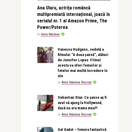
Ana Ularu, actrița româncă
multipremiată internațional, joacă în
serialul nr. 1 al Amazon Prime, The
Power/Puterea
de
Ilona Năstase
Vanessa Hudgens, vedetă a
filmului “A doua șansă”, alături
de Jennifer Lopez: Filmul
acesta va oferi femeilor și
fetelor mai multă încredere în
ele
de
Alice Năstase Buciuta
Sebastian Stan: Ce șanse aș fi
avut să ajung la Hollywood,
dacă nu era mama mea?!
de
Alice Năstase Buciuta
Gal Gadot – femeia fantastică