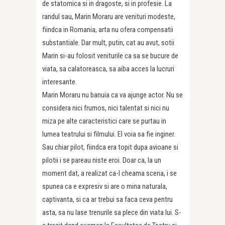
de statornica si in dragoste, si in profesie. La
randul sau, Marin Moraru are venituri modeste,
fiindca in Romania, arta nu ofera compensatii
substantiale. Dar mult, putin, cat au avut, sotii
Marin si-au folosit veniturile ca sa se bucure de
viata, sa calatoreasca, sa aiba acces la lucruri
interesante.
Marin Moraru nu banuia ca va ajunge actor. Nu se
considera nici frumos, nici talentat si nici nu
miza pe alte caracteristici care se purtau in
lumea teatrului si filmului. El voia sa fie inginer.
Sau chiar pilot, fiindca era topit dupa avioane si
pilotii i se pareau niste eroi. Doar ca, la un
moment dat, a realizat ca-l cheama scena, i se
spunea ca e expresiv si are o mina naturala,
captivanta, si ca ar trebui sa faca ceva pentru
asta, sa nu lase trenurile sa plece din viata lui. S-