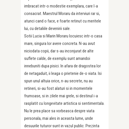
imbracat intr-o modestie exemplara, care l-a
consacrat. Maestrul Moraru da interviuri rar si,
atunci cand o face, e foarte retinut cu meritele
lui, cu detaliile devenirii sale.
Sotii Lucia si Marin Moraru locuiesc intr-o casa
mare, singura lor avere concreta. N-au avut
niciodata copii, dar s-au inconjurat de alte
suflete calde, de exemplu sunt amandoi
innebuniti dupa pisici. In afara de dragostea lor
de netagaduit, ii leaga o prietenie de-o viata. Isi
spun unul altuia orice, n-au secrete, nu au
retineri, si-au fost alaturi si in momentele
frumoase, si in zilele mai grele, si destinul i-a
rasplatit cu longevitate artistica si sentimentala.
Nu le prea place sa vorbeasca despre viata
personala, mai ales in aceasta lume, unde
desuurile tuturor sunt in vazul public. Prezinta