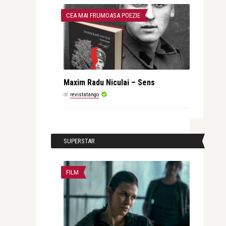
CEA MAI FRUMOASA POEZIE
Maxim Radu Niculai – Sens
de
revistatango
SUPERSTAR
FILM