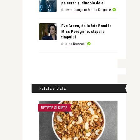
pe ecran și dincolo de el
de
revistatango.ro Marea Dragoste
Eva Green, de la fata Bond la
Miss Peregrine, stăpâna
timpului
de
Irina Botezatu
RETETE SI DIETE
RETETE SI DIETE