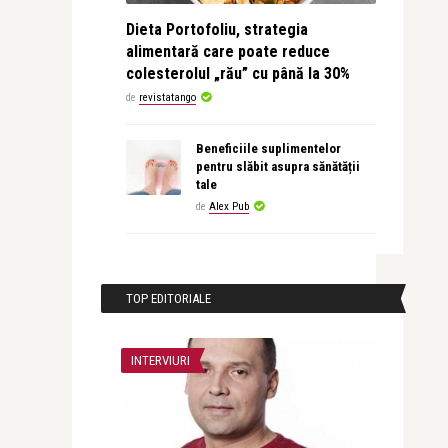
Dieta Portofoliu, strategia
alimentară care poate reduce
colesterolul „rău” cu până la 30%
de
revistatango
Beneficiile suplimentelor
pentru slăbit asupra sănătății
tale
de
Alex Pub
TOP EDITORIALE
INTERVIURI