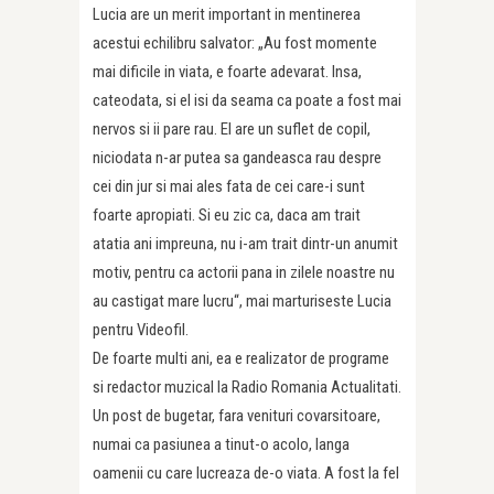
Lucia are un merit important in mentinerea
acestui echilibru salvator: „Au fost momente
mai dificile in viata, e foarte adevarat. Insa,
cateodata, si el isi da seama ca poate a fost mai
nervos si ii pare rau. El are un suflet de copil,
niciodata n-ar putea sa gandeasca rau despre
cei din jur si mai ales fata de cei care-i sunt
foarte apropiati. Si eu zic ca, daca am trait
atatia ani impreuna, nu i-am trait dintr-un anumit
motiv, pentru ca actorii pana in zilele noastre nu
au castigat mare lucru“, mai marturiseste Lucia
pentru Videofil.
De foarte multi ani, ea e realizator de programe
si redactor muzical la Radio Romania Actualitati.
Un post de bugetar, fara venituri covarsitoare,
numai ca pasiunea a tinut-o acolo, langa
oamenii cu care lucreaza de-o viata. A fost la fel