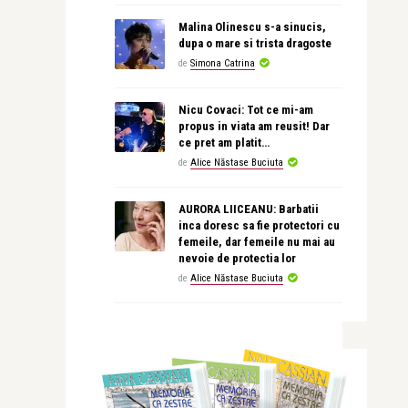
Malina Olinescu s-a sinucis,
dupa o mare si trista dragoste
de
Simona Catrina
Nicu Covaci: Tot ce mi-am
propus in viata am reusit! Dar
ce pret am platit…
de
Alice Năstase Buciuta
AURORA LIICEANU: Barbatii
inca doresc sa fie protectori cu
femeile, dar femeile nu mai au
nevoie de protectia lor
de
Alice Năstase Buciuta