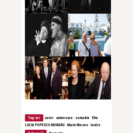
·
·
·
·
Tag-uri:
actor
aniversare
comedie
film
·
·
LUCIA POPESCU MORARU
Marin Moraru
teatru