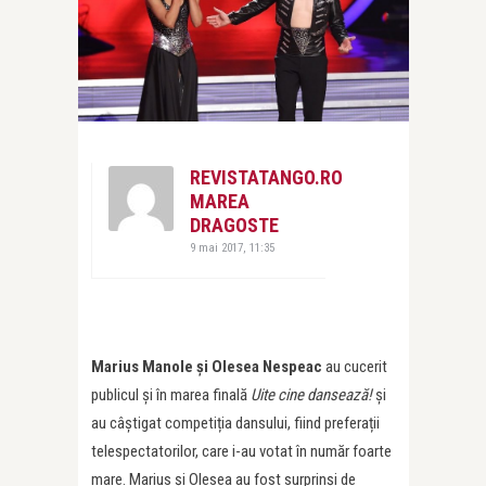
REVISTATANGO.RO
MAREA
DRAGOSTE
9 mai 2017, 11:35
Marius Manole și Olesea Nespeac
au cucerit
publicul și în marea finală
Uite cine dansează!
și
au câștigat competiția dansului, fiind preferații
telespectatorilor, care i-au votat în număr foarte
mare. Marius și Olesea au fost surprinși de