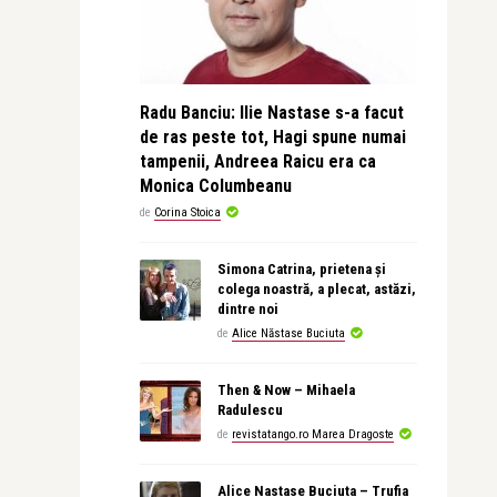
Radu Banciu: Ilie Nastase s-a facut
de ras peste tot, Hagi spune numai
tampenii, Andreea Raicu era ca
Monica Columbeanu
de
Corina Stoica
Simona Catrina, prietena și
colega noastră, a plecat, astăzi,
dintre noi
de
Alice Năstase Buciuta
Then & Now – Mihaela
Radulescu
de
revistatango.ro Marea Dragoste
Alice Nastase Buciuta – Trufia