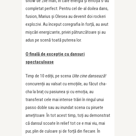
show de zile mari, în care energia și emoția s-au
completat perfect. Pentru cel de-al doilea dans,
fusion, Marius și Olesea au devenit doi rockeri
explozivi. Au început coregrafia în forță, au avut
mișcări energizante, priviri pătrunzătoare și au
adus pe scenă toată puterea lor.
O finală de excepție cu dansuri
spectaculoase
Timp de 10 ediții, pe scena
Uite cine dansează!
concurenții au valsat cu emoțiile, au făcut cha-
cha la braț cu pasiunea și cu emoția, au
transferat cele mai intense trăiri în ringul unui
passo doble sau au inundat scena cu piruete
amețitoare. În tot acest timp, toți au demonstrat
că dansul scoate în relief tot ce e mai viu, mai
pur, plin de culoare și de forță din fiecare. În