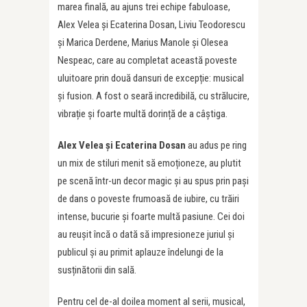
marea finală, au ajuns trei echipe fabuloase,
Alex Velea și Ecaterina Dosan, Liviu Teodorescu
și Marica Derdene, Marius Manole și Olesea
Nespeac, care au completat această poveste
uluitoare prin două dansuri de excepție: musical
și fusion. A fost o seară incredibilă, cu strălucire,
vibrație și foarte multă dorință de a câștiga.
Alex Velea și Ecaterina Dosan
au adus pe ring
un mix de stiluri menit să emoționeze, au plutit
pe scenă într-un decor magic și au spus prin pași
de dans o poveste frumoasă de iubire, cu trăiri
intense, bucurie și foarte multă pasiune. Cei doi
au reușit încă o dată să impresioneze juriul și
publicul și au primit aplauze îndelungi de la
susținătorii din sală.
Pentru cel de-al doilea moment al serii, musical,