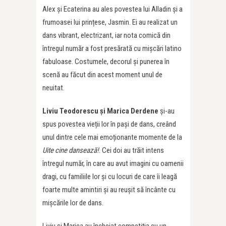
Alex și Ecaterina au ales povestea lui Alladin și a
frumoasei lui prințese, Jasmin. Ei au realizat un
dans vibrant, electrizant, iar nota comică din
întregul număr a fost presărată cu mișcări latino
fabuloase. Costumele, decorul și punerea în
scenă au făcut din acest moment unul de
neuitat.
Liviu Teodorescu și Marica Derdene
și-au
spus povestea vieții lor în pași de dans, creând
unul dintre cele mai emoționante momente de la
Uite cine dansează!
. Cei doi au trăit intens
întregul număr, în care au avut imagini cu oamenii
dragi, cu familiile lor și cu locuri de care îi leagă
foarte multe amintiri și au reușit să încânte cu
mișcările lor de dans.
Liviu și Marica au încheiat competiția cu un