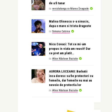
de a fi tanar
de
revistatango.ro Marea Dragoste
Malina Olinescu s-a sinucis,
dupa o mare si trista dragoste
de
Simona Catrina
Nicu Covaci: Tot ce mi-am
propus in viata am reusit! Dar
ce pret am platit…
de
Alice Năstase Buciuta
AURORA LIICEANU: Barbatii
inca doresc sa fie protectori cu
femeile, dar femeile nu mai au
nevoie de protectia lor
de
Alice Năstase Buciuta