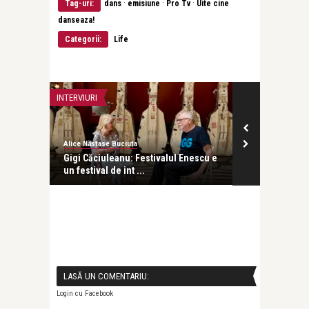
·
·
·
Tag-uri:
dans
emisiune
Pro Tv
Uite cine
danseaza!
Categorii:
Life
INTERVIURI
CONCERTE & SP
Alice Năstase Buciuta
Alice Năstase B
de
Gigi Căciuleanu: Festivalul Enescu e
Onirius – vis
un festival de int ...
LASĂ UN COMENTARIU:
Login cu Facebook