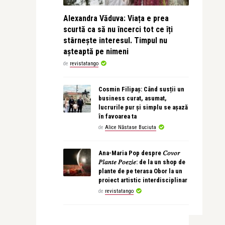
Alexandra Văduva: Viața e prea
scurtă ca să nu încerci tot ce îți
stârnește interesul. Timpul nu
așteaptă pe nimeni
de
revistatango
Cosmin Filipaș: Când susții un
business curat, asumat,
lucrurile pur și simplu se așază
în favoarea ta
de
Alice Năstase Buciuta
Ana-Maria Pop despre 𝐶𝑜𝑣𝑜𝑟
𝑃𝑙𝑎𝑛𝑡𝑒 𝑃𝑜𝑒𝑧𝑖𝑒: de la un shop de
plante de pe terasa Obor la un
proiect artistic interdisciplinar
de
revistatango