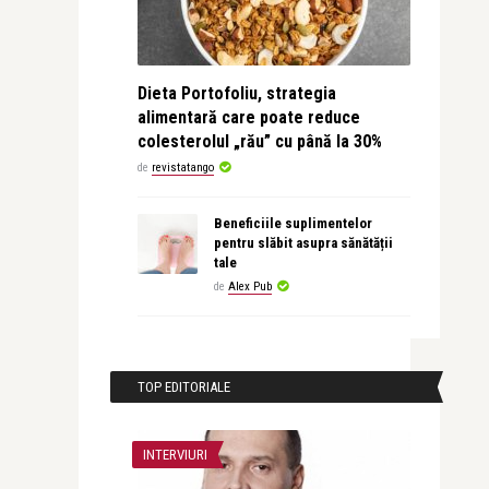
Dieta Portofoliu, strategia
alimentară care poate reduce
colesterolul „rău” cu până la 30%
de
revistatango
Beneficiile suplimentelor
pentru slăbit asupra sănătății
tale
de
Alex Pub
TOP EDITORIALE
INTERVIURI