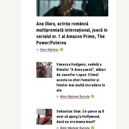
Ana Ularu, actrița româncă
multipremiată internațional, joacă în
serialul nr. 1 al Amazon Prime, The
Power/Puterea
de
Ilona Năstase
Vanessa Hudgens, vedetă a
filmului “A doua șansă”, alături
de Jennifer Lopez: Filmul
acesta va oferi femeilor și
fetelor mai multă încredere în
ele
de
Alice Năstase Buciuta
Sebastian Stan: Ce șanse aș fi
avut să ajung la Hollywood,
dacă nu era mama mea?!
de
Alice Năstase Buciuta