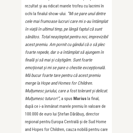
rezultat și au ridicat marele trofeu cu lacrimi în
ochi la finalul show-ului.
”Mi se pare unul dintre
cele mai frumoase lucruri care mi s-au întâmplat
în viață în ultimul timp, pe lângă faptul că sunt
sănătos. Total neașteptat pentru noi, imprevizibil
acest premiu. Am pornit cu gândul că o să plec
foarte repede, dar s-a întâmplat să ajungem în
finală și să mai și câștigăm. Sunt foarte
emoționat și mi se pare o chestie excepțională.
Mă bucur foarte tare pentru că acest premiu
merge la Hope and Homes for Children.
Mulțumesc juriului, care a fost tolerant și delicat.
Mulțumesc tuturor!”,
a spus
Marius
la final,
după ce i-a înmânat marele premiu în valoare de
100.000 de euro lui Ștefan Dărăbuș, director
regional pentru Europa Centrală și de Sud Home
and Hopes for Children, cauza nobilă pentru care