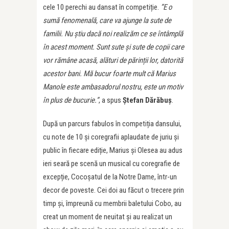
cele 10 perechi au dansat în competiție.
”E o
sumă fenomenală, care va ajunge la sute de
familii. Nu știu dacă noi realizăm ce se întâmplă
în acest moment. Sunt sute și sute de copii care
vor rămâne acasă, alături de părinții lor, datorită
acestor bani. Mă bucur foarte mult că Marius
Manole este ambasadorul nostru, este un motiv
în plus de bucurie.”
, a spus
Ștefan Dărăbuș
.
După un parcurs fabulos în competiția dansului,
cu note de 10 și coregrafii aplaudate de juriu și
public în fiecare ediție, Marius și Olesea au adus
ieri seară pe scenă un musical cu coregrafie de
excepție, Cocoșatul de la Notre Dame, într-un
decor de poveste. Cei doi au făcut o trecere prin
timp și, împreună cu membrii baletului Cobo, au
creat un moment de neuitat și au realizat un