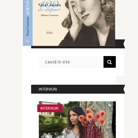
CAUTĂ ÎN SITE
INTERVIURI
INTERVIURI