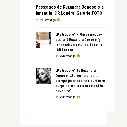
Pass:ages de Ruxandra Donose s-a
lansat la ICR Londra. Galerie FOTO
de
revistatango
„Pe:trecere” – Marea mezzo-
soprană Ruxandra Donose își
lansează volumul de debut la
ICR Londra
de
revistatango
„Pe:trecere” de Ruxandra
Donose. „Scrierile ei sunt
stampe japoneze, tablouri care
surprind arhitectura umană în
devenire”
de
revistatango